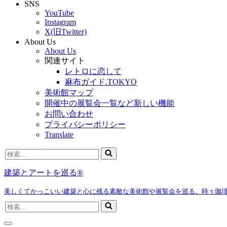
SNS
YouTube
Instagram
X(旧Twitter)
About Us
About Us
関連サイト
レトロに恋して
麻布ガイド.TOKYO
美術館マップ
開催中の展覧会一覧など新しい機能
お問い合わせ
プライバシーポリシー
Translate
検
索...
建築とアートを巡る®
美しくてかっこいい建築と心に残る素敵な美術館や展覧会を巡る。時々珈
検
索...