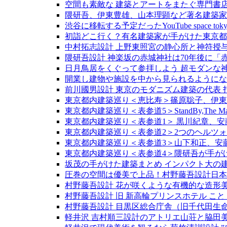
空間も素敵な 建築とアートをまたぐ専門書店 新建築P
隈研吾、伊東豊雄、山本理顕など著名建築家と
渋谷に移転する予定だったYouTube spac
初詣どこ行く？有名建築家が手がけた東京都
中村拓志設計 上野東照宮の静心所と神符授
隈研吾設計 神楽坂の赤城神社は70年後に
日月鳥居をくぐって参拝しよう 超モダンな神
開業し建物や施設を中から見られるようになっ
前川國男設計 東京のモダニズム建築の代表 
東京都内建築巡り＜恵比寿＞篠原聡子、伊東
東京都内建築巡り＜表参道5＞StandBy,The
東京都内建築巡り＜表参道1＞ 黒川紀章、安
東京都内建築巡り＜表参道2＞2つのヘルツ
東京都内建築巡り＜表参道3＞山下和正、安
東京都内建築巡り＜表参道4＞隈研吾が手が
坂茂の手がけた建築まとめ インパクト大の
圧巻の空間は優美で上品！村野藤吾設計日本
村野藤吾設計 花が咲くような有機的な造形
村野藤吾設計 旧 新高輪プリンスホテル こ
村野藤吾設計 目黒区総合庁舎（旧千代田生命
軽井沢 吉村順三設計のアトリエ山荘と脇田