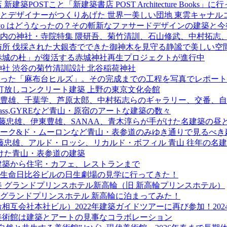
OSTこと「新建築書店 POST Architecture Books」に
デザイナーがつくりあげた 世界一美しい団地 東雲キャナルコ
e tokyo はどうなったの？その斬新なファサードデザインの建築と
内の神社・寺院特集 隈研吾、菊竹清訓、石山修武、中村拓志
与所 伐採された大銀杏でできた御神木を見守る静謐で美しい空
「赤城の杜」が復活する赤城神社再生プロジェクトが進行中
社 渋谷の菊竹清訓設計 北谷稲荷神社
た「麻布台ヒルズ」。その完成までの工程を写真でレポート！(2
打放しコンクリート建築 上野の東京文化会館
豊雄、千葉学、芦原太郎、中村拓志らのギャラリー、交番、自
 Mass,GYREなど青山・原宿のアートな建築の数々
藤忠雄、伊東豊雄、SANAA、青木淳らが手がけた名建築の昼
ォーク&ド・ムーロンなど青山・表参道のみゆき通りで見るべき
藤忠雄、アルド・ロッシ、リカルド・ボフィル 青山 往年の名
けた青山・表参道の建築
建築から住宅・カフェ、レストランまで
生命日比谷ビルの日生劇場の見学に行ってきた！
美 グランドプリンスホテル新高輪（旧 新高輪プリンスホテル）
と グランドプリンスホテル 新高輪に泊まってみた！
相互会社本社ビル）2022年建築ガイドツアーに再び参加！20
美術館は建築とアートの見事なコラボレーション