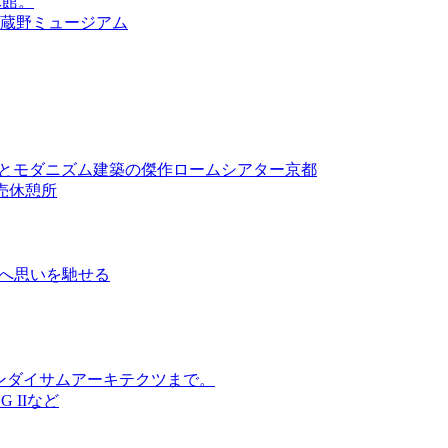
休館。
武蔵野ミュージアム
 Artとモダニズム建築の傑作ロームシアター京都
売休憩所
ヴァルスへ思いを馳せる
ンダイサムアーキテクツまで。
 IIなど