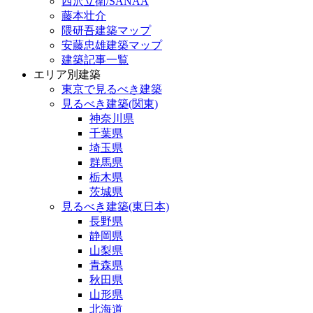
西沢立衛/SANAA
藤本壮介
隈研吾建築マップ
安藤忠雄建築マップ
建築記事一覧
エリア別建築
東京で見るべき建築
見るべき建築(関東)
神奈川県
千葉県
埼玉県
群馬県
栃木県
茨城県
見るべき建築(東日本)
長野県
静岡県
山梨県
青森県
秋田県
山形県
北海道