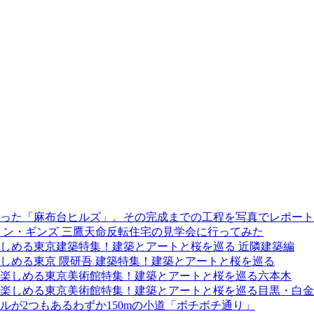
た「麻布台ヒルズ」。その完成までの工程を写真でレポート！(2
リン・ギンズ 三鷹天命反転住宅の見学会に行ってみた
しめる東京建築特集！建築とアートと桜を巡る 近隣建築編
しめる東京 隈研吾 建築特集！建築とアートと桜を巡る
楽しめる東京美術館特集！建築とアートと桜を巡る六本木
楽しめる東京美術館特集！建築とアートと桜を巡る目黒・白金
が2つもあるわずか150mの小道「ボチボチ通り」