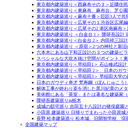
東京都内建築巡り＜西麻布その３＞近隣住民
東京都内建築巡り＜東麻布、麻布台、芝公園
東京都内建築巡り＜麻布十番＞巨匠3人で共
東京都内建築巡り＜広尾その１渋谷区広尾編
東京都内建築巡り＜広尾その2 港区南麻布
東京都内建築巡り ＜白金台 1＞ 隈研吾設計
東京都内建築巡り＜白金台 2＞ 内田祥三設計
東京都内建築巡り ＜原宿＞2つの神社と新旧の原
六本木にある山下和正設計の３つの建築ピラ
スペシャルな大吹き抜け空間がポイント！東京駅
東京都内建築巡り＜早稲田1＞ 石山修武設計
東京都内建築巡り＜早稲田 2＞ 日本のガウ
東京都内建築巡り＜早稲田3＞ 早稲田大学の
日本のガウディ奇才 梵寿鋼（ぼんじゅこう
解体工事が終わり姿を消した黒川紀章のメタ
美術館にある「茶室」または著名な建築家（
隈研吾建築巡りin栃木
成城の邸宅巡り 吉田五十八設計の猪俣庭園と
小田原 建築巡り 日帰りでまわった小田原
長野 松本建築巡り 松本城、旧開智学校、
全国建築マップ