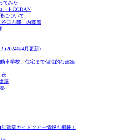
行ってみた
ートCODAN
今後について
、谷口吉郎、内藤廣
間
024年4月更新)
動車学校、住宅まで個性的な建築
と夜
建築
建築
24年建築ガイドツアー情報も掲載！