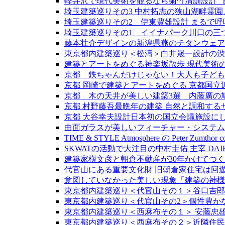
軽井沢で現代美術を観るなら菊竹清訓設計 ”
埼玉建築巡りその3 中村拓志の狭山湖畔霊
埼玉建築巡りその2 伊東豊雄設計 まるで
埼玉建築巡りその1 イイナパーク川口の三
藤本壮介デザインの新潟県燕のチタンウェアブラン
東京都内建築巡り＜松濤＞白井晟一設計の渋
建築とアートをめぐる神楽坂散歩 現代美術
京都 鉄ちゃんだけじゃない！大人も子ども
京都 岡崎で建築とアートをめぐる 京都国立近代
京都 木の天井が美しい建築3選 内藤廣の
京都 村野藤吾最晩年の建築 自然と調和す
京都 大谷幸夫設計日本初の国立会議施設に
曲面ガラスが美しいフィーチャー・システム
TIME & STYLE Atmosphere の Pete
SKWATの活動で大注目の中村圭佑 主宰 DAIK
建築家槇文彦と朝倉不動産が30年かけてつく
代官山にある重要文化財 旧朝倉家住宅は回遊
意図していなかった美しい現象「建築の神様
東京都内建築巡り＜代官山その１＞谷口吉郎
東京都内建築巡り＜代官山その2＞個性豊かな旧
東京都内建築巡り＜西麻布その１＞ 安藤忠
東京都内建築巡り＜西麻布その２＞近隣住民