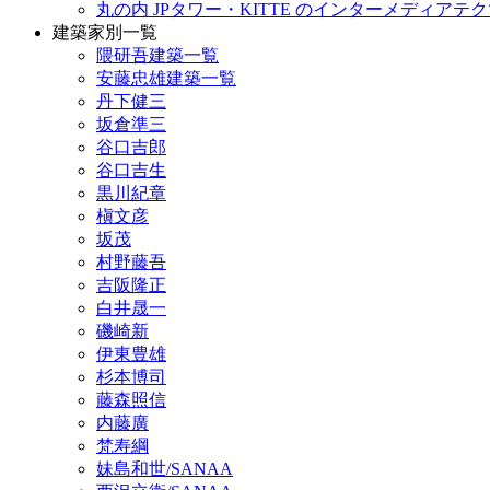
丸の内 JPタワー・KITTE のインターメディア
建築家別一覧
隈研吾建築一覧
安藤忠雄建築一覧
丹下健三
坂倉準三
谷口吉郎
谷口吉生
黒川紀章
槇文彦
坂茂
村野藤吾
吉阪隆正
白井晟一
磯崎新
伊東豊雄
杉本博司
藤森照信
内藤廣
梵寿綱
妹島和世/SANAA