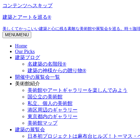
コンテンツへスキップ
建築とアートを巡る®
美しくてかっこいい建築と心に残る素敵な美術館や展覧会を巡る。時々珈
MENU
MENU
Home
Our Picks
建築ブログ
名建築の名階段®
建築の神様からの贈り物®
開催中の展覧会一覧
美術館紹介
美術館やアートギャラリーを楽しんでみよう
国公立の美術館
私立、個人の美術館
港区周辺のギャラリー
東京都内のギャラリー
美術館マップ
建築の展覧会
日本初プロジェクトは麻布台ヒルズ！トーマス・