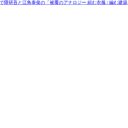
テクで隈研吾と江角泰俊の「被覆のアナロジー 組む衣服 / 編む建