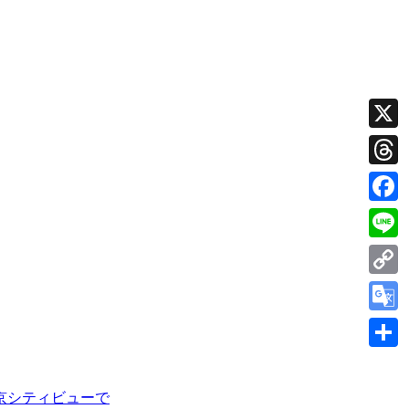
X
Thread
Faceb
Line
Copy
Link
Googl
Transl
共
有
京シティビューで