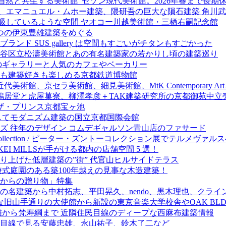
自然と共生する美術館”セゾン現代美術館。2026年春まで長期
園、エマニュエル・ムホー建築、隈研吾の巨大な隕石建築 角川
呼吸しているような空間 ヤオコー川越美術館・三栖右嗣記念館
つの伊東豊雄建築をめぐる
ド SUS gallery は空間もすごいがチタンもすごかった
谷区立松濤美術館とあの有名建築家の若かりし頃の建築巡り
のギャラリーと人気のカフェやベーカリー
も建築好きも楽しめる京都鉄道博物館
美術館、京セラ美術館、細見美術館、MtK Contemporary
鳩居堂と虎屋菓寮、柳澤孝彦＋TAK建築研究所の京都御苑中立
るザ・プリンス京都宝ヶ池
してモダニズム建築の国立京都国際会館
ズ 往年のデザイン コムデギャルソン青山店のファサード
r Zumthor collection / ピーター・ズントーコレクション展でテルメ
EI MILLSが手がける都内の店舗空間 5 選！
り上げた低層建築の”街” 代官山ヒルサイドテラス
式庭園のある築100年越えの見事な木造建築！
からの贈り物」特集
の名建築から中村拓志、平田晃久、nendo、黒木理也、クライ
山手通りの大使館から新設の東京音楽大学校舎やOAK BLDG
雄から梵寿綱まで 近隣住民目線のディープな西麻布建築情報
目線で見る安藤忠雄、永山祐子、鈴木了二など