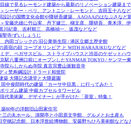
目線で見るレーモンド建築から最新のリノベーション建築まで
＞シーザー・ペリ、アントニン・レーモンド、吉田五十八など
同設計の国際文化会館や隈研吾建築、AAOAAのはなぶさなど
＞安藤忠雄に竹山実、丹下健三、槇文彦、隈研吾、青木淳、伊
＞黒川紀章、吉村順三、高橋禎一、坂茂などなど
 瑞聖寺/ずいしょうじ
 内田ゴシックの 旧公衆衛生院 / 港区立郷土歴史館
宿の顔 コープオリンピア と WITH HARAJUKUなどなど
ミデ、ペガサスビル、ストライプハウスと渋谷のケゼットハウ
八重洲口前にオープンしたYANMAR TOKYO / ヤンマー
 寺院らしからぬ寺院 真言宗豊山派観音寺
ディ梵寿綱設計 ドラード和世陀
建築 大隈記念講堂と大隈庭園
）田中俊郎時代の建築「カーサ中目黒」に行ってみた！
ボリズム建築 中銀カプセルタワービル
現代美術家、デザイナー）が手がけた「茶室」特集！
築80年の洋館旧山田家住宅
城と三の丸ホール、清閑亭と小田原文学館、グルメとお土産も
窪田空穂記念館、日本浮世絵博物館、安曇野ちひろ美術館などなど