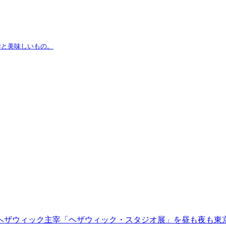
琲と美味しいもの。
ヘザウィック主宰「ヘザウィック・スタジオ展」を昼も夜も東