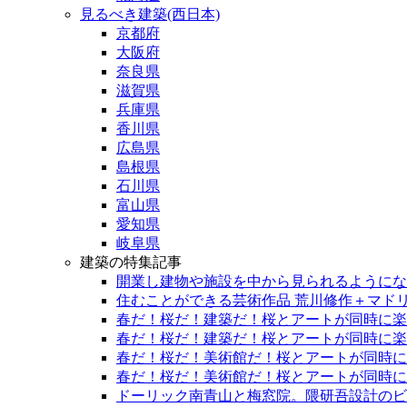
見るべき建築(西日本)
京都府
大阪府
奈良県
滋賀県
兵庫県
香川県
広島県
島根県
石川県
富山県
愛知県
岐阜県
建築の特集記事
開業し建物や施設を中から見られるようになっ
住むことができる芸術作品 荒川修作＋マド
春だ！桜だ！建築だ！桜とアートが同時に楽
春だ！桜だ！建築だ！桜とアートが同時に楽
春だ！桜だ！美術館だ！桜とアートが同時に
春だ！桜だ！美術館だ！桜とアートが同時に
ドーリック南青山と梅窓院。隈研吾設計のビル