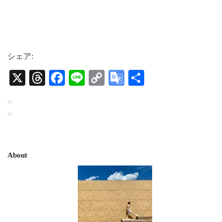
シェア:
X
Threads
Facebook
Line
Copy
Google
共
Link
Translate
有
PR
PR
About