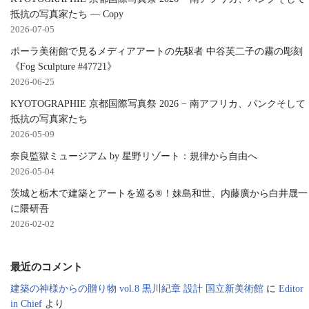
抵抗の写真家たち — Copy
2026-07-05
ポーラ美術館で見るメディアアートの先駆者 中谷芙二子の霧の彫刻
《Fog Sculpture #47721》
2026-06-25
KYOTOGRAPHIE 京都国際写真祭 2026 − 南アフリカ、パンクそして
抵抗の写真家たち
2026-05-09
奈良監獄ミュージアム by 星野リゾート：規律から自由へ
2026-05-04
茨城と栃木で建築とアートを巡る®︎！妹島和世、内藤廣から白井晟一
に隈研吾
2026-02-02
最近のコメント
建築の神様からの贈り物 vol.8 黒川紀章 設計 国立新美術館
に
Editor
in Chief
より