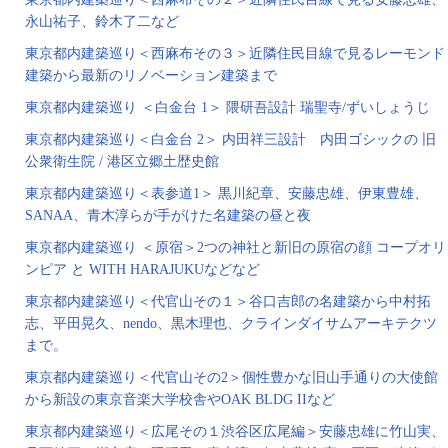
永山祐子、鈴木了二など
東京都内建築巡り＜西麻布その３＞近隣住民目線で見るレーモンド
建築から最新のリノベーション建築まで
東京都内建築巡り ＜白金台 1＞ 隈研吾設計 瑞聖寺/ずいしょうじ
東京都内建築巡り＜白金台 2＞ 内田祥三設計 内田ゴシックの 旧
公衆衛生院 / 港区立郷土歴史館
東京都内建築巡り＜表参道1＞ 黒川紀章、安藤忠雄、伊東豊雄、
SANAA、青木淳らが手がけた名建築の昼と夜
東京都内建築巡り ＜原宿＞2つの神社と新旧の原宿の顔 コープオリ
ンピア と WITH HARAJUKUなどなど
東京都内建築巡り＜代官山その１＞谷口吉郎の名建築から中村拓
志、平田晃久、nendo、黒木理也、クラインダイサムアーキテクツ
まで。
東京都内建築巡り＜代官山その2＞個性豊かな旧山手通りの大使館
から新設の東京音楽大学校舎やOAK BLDG IIなど
東京都内建築巡り＜広尾その１渋谷区広尾編＞安藤忠雄に竹山実、