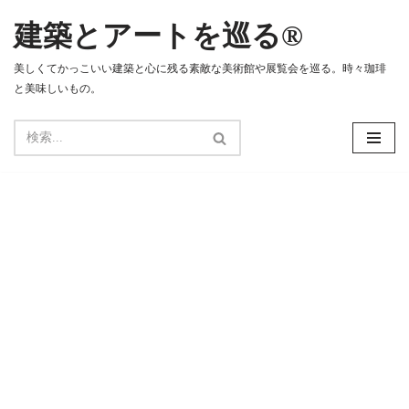
建築とアートを巡る®
コ
ン
美しくてかっこいい建築と心に残る素敵な美術館や展覧会を巡る。時々珈琲
テ
と美味しいもの。
ン
ツ
へ
ス
キ
ッ
プ