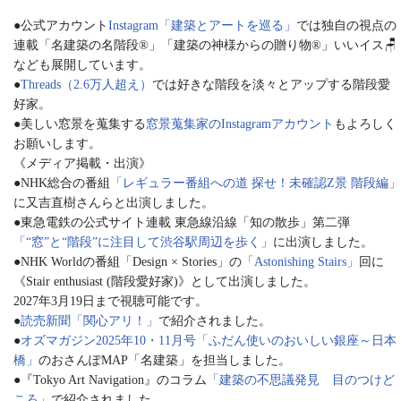
●公式アカウント
Instagram「建築とアートを巡る」
では独自の視点の
連載「名建築の名階段®︎」「建築の神様からの贈り物®︎」いいイス🪑
なども展開しています。
●
Threads（2.6万人超え）
では好きな階段を淡々とアップする階段愛
好家。
●美しい窓景を蒐集する
窓景蒐集家のInstagramアカウント
もよろしく
お願いします。
《メディア掲載・出演》
●NHK総合の番組
「レギュラー番組への道 探せ！未確認Z景 階段編」
に又吉直樹さんらと出演しました。
●東急電鉄の公式サイト連載 東急線沿線「知の散歩」第二弾
「“窓”と“階段”に注目して渋谷駅周辺を歩く」
に出演しました。
●NHK Worldの番組「Design × Stories」の
「Astonishing Stairs」
回に
《Stair enthusiast (階段愛好家)》として出演しました。
2027年3月19日まで視聴可能です。
●
読売新聞「関心アリ！」
で紹介されました。
●
オズマガジン2025年10・11月号「ふだん使いのおいしい銀座～日本
橋」
のおさんぽMAP「名建築」を担当しました。
●『Tokyo Art Navigation』のコラム
「建築の不思議発見 目のつけど
ころ」
で紹介されました。