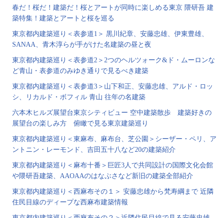
春だ！桜だ！建築だ！桜とアートが同時に楽しめる東京 隈研吾 建
築特集！建築とアートと桜を巡る
東京都内建築巡り＜表参道1＞ 黒川紀章、安藤忠雄、伊東豊雄、
SANAA、青木淳らが手がけた名建築の昼と夜
東京都内建築巡り＜表参道2＞2つのヘルツォーク&ド・ムーロンな
ど青山・表参道のみゆき通りで見るべき建築
東京都内建築巡り＜表参道3＞山下和正、安藤忠雄、アルド・ロッ
シ、リカルド・ボフィル 青山 往年の名建築
六本木ヒルズ展望台東京シティビュー 空中建築散歩 建築好きの
展望台の楽しみ方 俯瞰で見る東京建築巡り
東京都内建築巡り＜東麻布、麻布台、芝公園＞シーザー・ペリ、ア
ントニン・レーモンド、吉田五十八など20の建築紹介
東京都内建築巡り＜麻布十番＞巨匠3人で共同設計の国際文化会館
や隈研吾建築、AAOAAのはなぶさなど新旧の建築全部紹介
東京都内建築巡り＜西麻布その１＞ 安藤忠雄から梵寿綱まで 近隣
住民目線のディープな西麻布建築情報
東京都内建築巡り＜西麻布その２＞近隣住民目線で見る安藤忠雄、