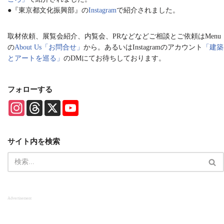
●『東京都文化振興部』の
Instagram
で紹介されました。
取材依頼、展覧会紹介、内覧会、PRなどなどご相談とご依頼はMenu
の
About Us「お問合せ」
から。あるいはInstagramのアカウント
「建築
とアートを巡る」
のDMにてお待ちしております。
フォローする
I
T
X
Y
n
h
o
s
r
u
t
e
T
a
a
u
サイト内を検索
g
d
b
r
s
e
a
C
m
h
a
n
n
Advertisement
e
l