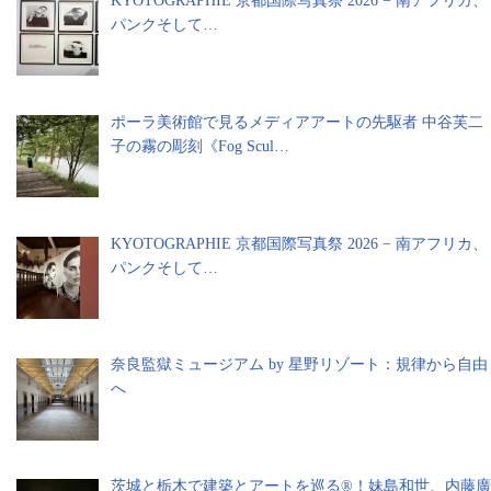
KYOTOGRAPHIE 京都国際写真祭 2026 − 南アフリカ、
パンクそして…
ポーラ美術館で見るメディアアートの先駆者 中谷芙二
子の霧の彫刻《Fog Scul…
KYOTOGRAPHIE 京都国際写真祭 2026 − 南アフリカ、
パンクそして…
奈良監獄ミュージアム by 星野リゾート：規律から自由
へ
茨城と栃木で建築とアートを巡る®︎！妹島和世、内藤廣