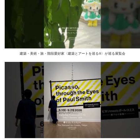
建築・美術・旅・階段愛好家〈建築とアートを巡る®︎〉が巡る展覧会