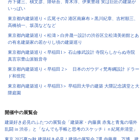
丹下健三、槇文彦、隈研吾、青木淳、伊東豊雄 実は巨匠の建築が
いっぱい
東京都内建築巡り＜広尾その2 港区南麻布＞黒川紀章、吉村順三、
高橋禎一、坂茂などなど
東京都内建築巡り＜松濤＞白井晟一設計の渋谷区立松濤美術館とあ
の有名建築家の若かりし頃の建築巡り
東京都内建築巡り＜早稲田1＞ 石山修武設計 寺院らしからぬ寺院
真言宗豊山派観音寺
東京都内建築巡り＜早稲田 2＞ 日本のガウディ梵寿綱設計 ドラー
ド和世陀
東京都内建築巡り＜早稲田3＞ 早稲田大学の建築 大隈記念講堂と大
隈庭園
開催中の展覧会
建築好き必見のふたつの展覧会「建築家・内藤廣 赤鬼と青鬼の場外
乱闘 in 渋谷」と「なんでも手帳と思考のスケッチｉｎ紀尾井清堂」
東京 2025夏〜秋 建築好き必見！建築の展覧会 7選 内藤廣、万博、建