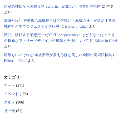
建築の神様からの贈り物 vol.8 黒川紀章 設計 国立新美術館
に
匿名
より
隈研吾設計 神楽坂の赤城神社は70年後に「赤城の杜」が復活する赤
城神社再生プロジェクトが進行中
に
Editor in Chief
より
渋谷に移転する予定だったYouTube space tokyo はどうなったの？そ
の斬新なファサードデザインの建築と今後について
に
Editor in Chief
より
建築もいいけれど 螺旋階段が震えるほど美しい全国の美術館特集
に
Editor in Chief
より
カテゴリー
アート
(971)
イベント
(126)
グルメ
(106)
その他
(31)