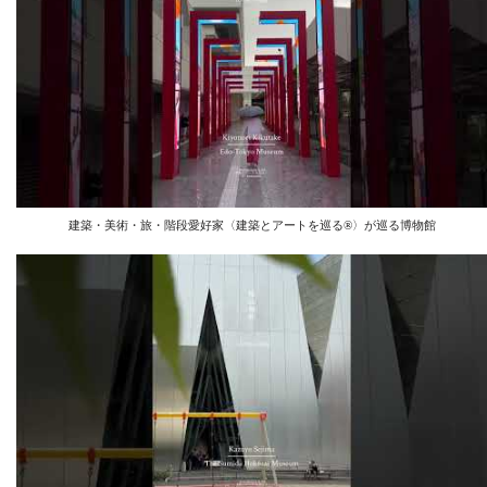
建築・美術・旅・階段愛好家〈建築とアートを巡る®︎〉が巡る博物館