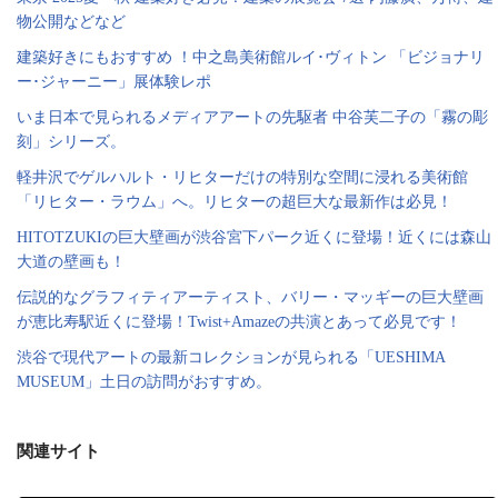
物公開などなど
建築好きにもおすすめ ！中之島美術館ルイ･ヴィトン 「ビジョナリ
ー･ジャーニー」展体験レポ
いま日本で見られるメディアアートの先駆者 中谷芙二子の「霧の彫
刻」シリーズ。
軽井沢でゲルハルト・リヒターだけの特別な空間に浸れる美術館
「リヒター・ラウム」へ。リヒターの超巨大な最新作は必見！
HITOTZUKIの巨大壁画が渋谷宮下パーク近くに登場！近くには森山
大道の壁画も！
伝説的なグラフィティアーティスト、バリー・マッギーの巨大壁画
が恵比寿駅近くに登場！Twist+Amazeの共演とあって必見です！
渋谷で現代アートの最新コレクションが見られる「UESHIMA
MUSEUM」土日の訪問がおすすめ。
関連サイト