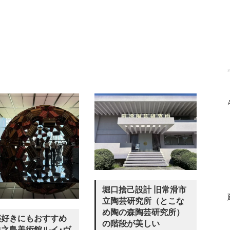
P
堀口捨己設計 旧常滑市
立陶芸研究所（とこな
め陶の森陶芸研究所）
築好きにもおすすめ
の階段が美しい
中之島美術館ルイ･ヴ