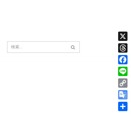
X
Thread
Facebo
Line
Copy
Link
Google
Transla
共
有