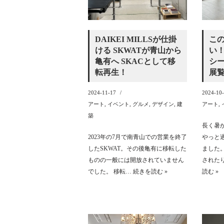
DAIKEI MILLSが仕掛
こ
ける SKWATが青山から
い！
亀有へ SKACとして移
シ
転再生！
展覧
2024-11-17
2024-10
アート
,
イベント
,
グルメ
,
デザイン
,
建
アート
,
築
長く暑
2023年の7月で南青山での営業を終了
やっと
したSKWAT。その後亀有に移転した
ました
ものの一般には開放されていません
された
でした。 移転…
続きを読む »
読む »