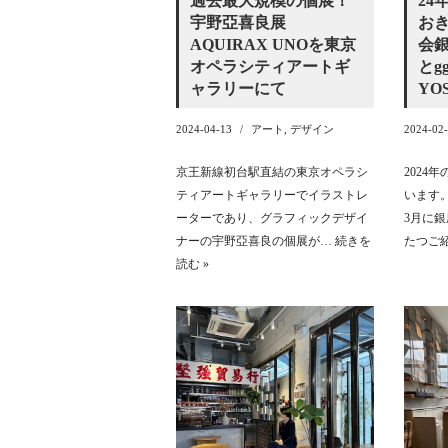
過去最大規模の個展！
24
宇野亞喜良展
お
AQUIRAX UNOを東京
会
オペラシティアートギ
とg
ャラリーにて
YO
2024-04-13
アート
,
デザイン
2024-02
京王新線初台駅直結の東京オペラシ
2024
ティアートギャラリーでイラストレ
います
ーターであり、グラフィックデザイ
3月に
ナーの宇野亞喜良の個展が…
続きを
たつご
読む »