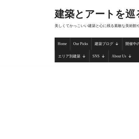
建築とアートを巡
コ
ン
美しくてかっこいい建築と心に残る素敵な美術館
テ
ン
Home
Our Picks
建築ブログ
開催中
ツ
へ
エリア別建築
SNS
About Us
ス
キ
ッ
プ