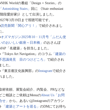
●NHK Worldの番組「Design × Stories」の
「Astonishing Stairs」
回に 《Stair enthusiast
(階段愛好家)》として出演しました。
2027年3月19日まで視聴可能です。
●
読売新聞「関心アリ！」
で紹介されまし
た。
●
オズマガジン2025年10・11月号「ふだん使
いのおいしい銀座～日本橋」
のおさんぽ
MAP「名建築」を担当しました。
●『Tokyo Art Navigation』のコラム
「建築の
不思議発見 目のつけどころ」
で紹介され
ました。
●『東京都文化振興部』の
Instagram
で紹介さ
れました。
取材依頼、展覧会紹介、内覧会、PRなどな
どご相談とご依頼はMenuの
About Us「お問
合せ」
から。あるいはInstagramのアカウン
ト
「建築とアートを巡る」
のDMにてお待ち