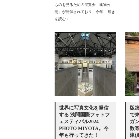
ものを見るための展覧会「建物公
開」が開催されており、今年…
続き
を読む »
世界に写真文化を発信
版
する 浅間国際フォトフ
で
ェスティバル2024
ガン
PHOTO MIYOTA。今
数
年も行ってきた！
津