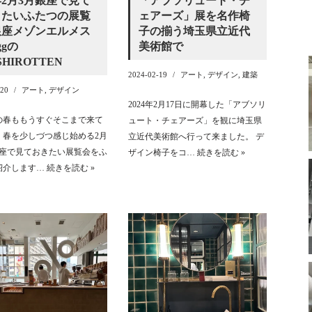
年2月3月銀座で見て
「アブソリュート・チ
きたいふたつの展覧
ェアーズ」展を名作椅
銀座メゾンエルメス
子の揃う埼玉県立近代
ggの
美術館で
SHIROTTEN
2024-02-19
アート
,
デザイン
,
建築
-20
アート
,
デザイン
2024年2月17日に開幕した「アブソリ
年の春ももうすぐそこまで来て
ュート・チェアーズ」を観に埼玉県
。春を少しづつ感じ始める2月
立近代美術館へ行って来ました。 デ
銀座で見ておきたい展覧会をふ
ザイン椅子をコ…
続きを読む »
紹介します…
続きを読む »