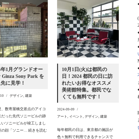
25年1月グランドオー
10月1日(火)は都民の
Ginza Sony Park を
日！2024 都民の日に訪
足先に見学！
れたいお得なオススメ
美術館特集。都民でな
-10
デザイン
,
建築
くても無料です！
年夏、数寄屋橋交差点のアイコ
2024-09-09
在だった先代ソニービルの跡
アート
,
イベント
,
デザイン
,
建築
しいソニービルが竣工しまし
毎年都民の日は、東京都の施設が
座の顔「ソニー…
続きを読む
色々無料で利用できるチャンスで