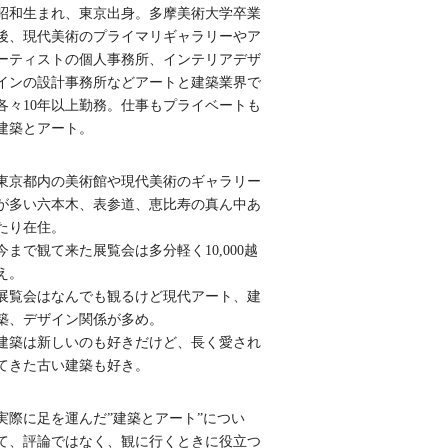
昭和生まれ、東京出身。多摩美術大学卒業
後、現代美術のプライマリギャラリーやア
ーティストの個人事務所、インテリアデザ
インの設計事務所などアートと建築業界で
各々10年以上勤務。仕事もプライベートも
建築とアート。
東京都内の美術館や現代美術のギャラリー
が多い六本木、表参道、恵比寿の真ん中あ
たり在住。
今まで観て来た展覧会は多分軽く10,000越
え。
展覧会はなんでも観るけど現代アート、建
築、デザイン関係が多め。
建築は新しいのも好きだけど、長く愛され
てきた古い建築も好き。
実際に足を運んだ”建築とアート”につい
て、評論ではなく、観に行くときに役立つ