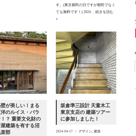
す。(東京都民の日ですが都民でなく
ても無料です！) 2024…
続きを読む
»
A
築壁が美しい！まる
坂倉準三設計 天童木工
東洋のルイス・バラ
東京支店の 建築ツアー
！？ 重要文化財の
に参加しました！
寄屋建築を有する沼
2024-04-17
デザイン
,
建築
倶楽部