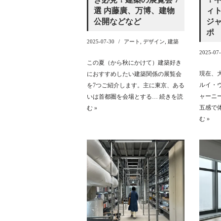
選 内藤廣、万博、建物
ィト
公開などなど
ジ
ポ
2025-07-30
アート
,
デザイン
,
建築
2025-07
この夏（から秋にかけて）建築好き
現在、
におすすめしたい建築関係の展覧会
ルイ・
を7つご紹介します。主に東京、ある
ャーニ
いは首都圏を会場とする…
続きを読
五感で
む »
む »