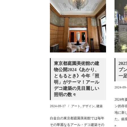
東京都庭園美術館の建
20
物公開2024《あかり、
プン 
ともるとき》今年「照
一
明」がテーマ！アール
2024-09
デコ建築の見目麗しい
照明の数々
2024
ン的存
2024-09-17
アート
,
デザイン
,
建築
地に新
白金台の東京都庭園美術館では毎年
た。銀
その華麗なるアール・デコ建築その
»