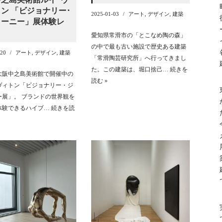
ン 「ビジョナリー･
2025-01-03
アート
,
デザイン
,
建築
ャーニー」展体験レ
愛知県常滑市の「とこなめ陶の森」
の中で最も古い施設で歴史ある建築
-20
アート
,
デザイン
,
建築
「常滑陶芸研究所」へ行ってきまし
た。この建築は、堀口捨己…
続きを
大阪中之島美術館で開催中の
読む »
ヴィトン「ビジョナリー・ジ
ー展」。 ブランドの世界観を
体験できるハイブ…
続きを読