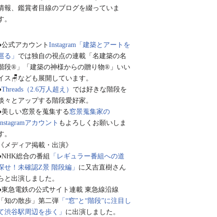
情報、鑑賞者目線のブログを綴っていま
す。
●公式アカウント
Instagram「建築とアートを
巡る」
では独自の視点の連載「名建築の名
階段®︎」「建築の神様からの贈り物®︎」いい
イス🪑なども展開しています。
●
Threads（2.6万人超え）
では好きな階段を
淡々とアップする階段愛好家。
●美しい窓景を蒐集する
窓景蒐集家の
Instagramアカウント
もよろしくお願いしま
す。
《メディア掲載・出演》
●NHK総合の番組
「レギュラー番組への道
探せ！未確認Z景 階段編」
に又吉直樹さん
らと出演しました。
●東急電鉄の公式サイト連載 東急線沿線
「知の散歩」第二弾
「“窓”と“階段”に注目し
て渋谷駅周辺を歩く」
に出演しました。