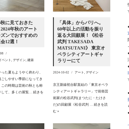
の秋に見ておきた
「具体」からパリへ。
2024年秋のアート
60年以上の活動を振り
ーズンでおすすめの
返る大回顧展！《松谷
会12選！
武判 TAKESADA
MATSUTANI》 東京オ
-08
ペラシティアートギャ
イベント
,
デザイン
,
建築
ラリーにて
かった夏もようやく終わり、
2024-10-02
アート
,
デザイン
過ごしやすい季節になってき
京王新線初台駅直結の「東京オペラ
。この時期は芸術の秋とも称
シティアートギャラリー」で前衛芸
りして、多くの展覧…
続きを
術家の松谷武判(まつたに・たけさ
だ)の回顧展《松谷武判 …
続きを読
む »