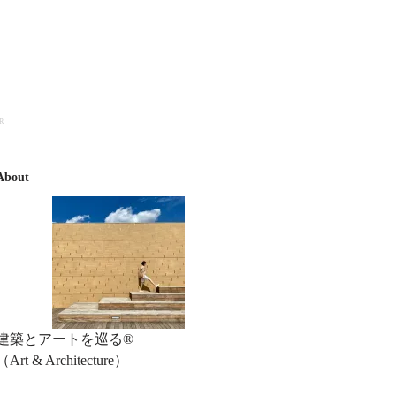
R
About
建築とアートを巡る®︎
（Art & Architecture）