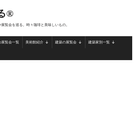
る®
や展覧会を巡る。時々珈琲と美味しいもの。
の展覧会一覧
美術館紹介
建築の展覧会
建築家別一覧