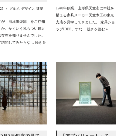
1940年創業、山形県天童市に本社を
-25
グルメ
,
デザイン
,
建築
構える家具メーカー天童木工の東京
すが「沼津倶楽部」をご存知
支店を見学してきました。 家具ショ
うか。かくいう私もつい最近
ップIDEE、すな…
続きを読む »
の存在を知りませんでした。
て訪問してみたらな…
続きを