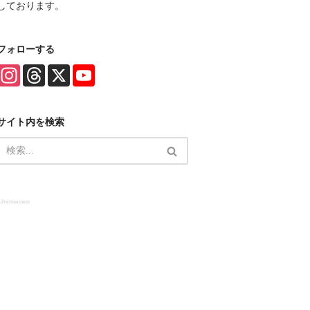
しております。
フォローする
I
T
X
Y
n
h
o
s
r
u
t
e
T
a
a
u
サイト内を検索
g
d
b
r
s
e
a
C
m
h
a
n
n
e
dvertisement
l