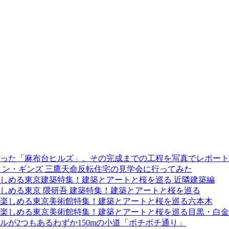
た「麻布台ヒルズ」。その完成までの工程を写真でレポート！(2
リン・ギンズ 三鷹天命反転住宅の見学会に行ってみた
しめる東京建築特集！建築とアートと桜を巡る 近隣建築編
しめる東京 隈研吾 建築特集！建築とアートと桜を巡る
楽しめる東京美術館特集！建築とアートと桜を巡る六本木
楽しめる東京美術館特集！建築とアートと桜を巡る目黒・白金
が2つもあるわずか150mの小道「ボチボチ通り」