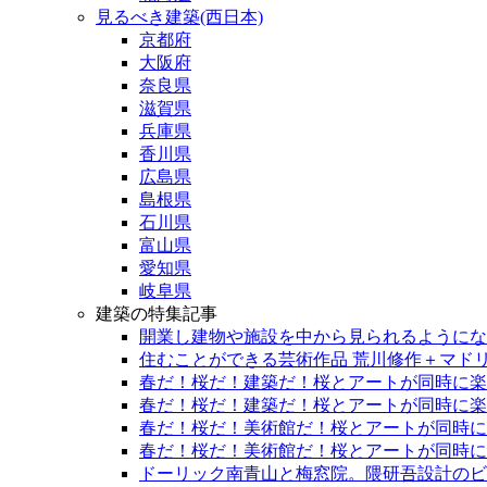
見るべき建築(西日本)
京都府
大阪府
奈良県
滋賀県
兵庫県
香川県
広島県
島根県
石川県
富山県
愛知県
岐阜県
建築の特集記事
開業し建物や施設を中から見られるようになっ
住むことができる芸術作品 荒川修作＋マド
春だ！桜だ！建築だ！桜とアートが同時に楽
春だ！桜だ！建築だ！桜とアートが同時に楽
春だ！桜だ！美術館だ！桜とアートが同時に
春だ！桜だ！美術館だ！桜とアートが同時に
ドーリック南青山と梅窓院。隈研吾設計のビル