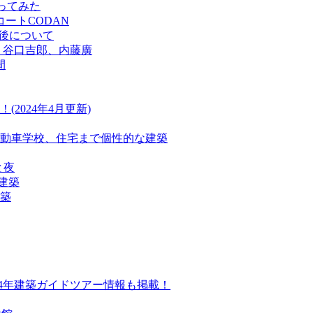
行ってみた
ートCODAN
今後について
、谷口吉郎、内藤廣
間
024年4月更新)
動車学校、住宅まで個性的な建築
と夜
建築
建築
24年建築ガイドツアー情報も掲載！