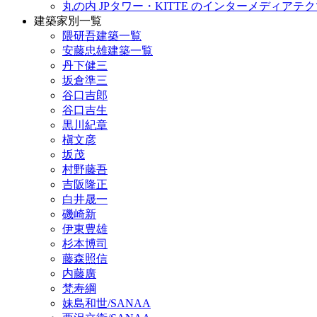
丸の内 JPタワー・KITTE のインターメディア
建築家別一覧
隈研吾建築一覧
安藤忠雄建築一覧
丹下健三
坂倉準三
谷口吉郎
谷口吉生
黒川紀章
槇文彦
坂茂
村野藤吾
吉阪隆正
白井晟一
磯崎新
伊東豊雄
杉本博司
藤森照信
内藤廣
梵寿綱
妹島和世/SANAA