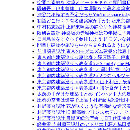
空間も素敵な 建築とアートをまたぐ専門書店 新建築P
隈研吾、伊東豊雄、山本理顕など著名建築家と
渋谷に移転する予定だったYouTube spac
初詣どこ行く？有名建築家が手がけた東京都
中村拓志設計 上野東照宮の静心所と神符授
隈研吾設計 神楽坂の赤城神社は70年後に
日月鳥居をくぐって参拝しよう 超モダンな神
開業し建物や施設を中から見られるようになっ
前川國男設計 東京のモダニズム建築の代表 
東京都内建築巡り＜恵比寿＞篠原聡子、伊東
東京都内建築巡り＜表参道5＞StandBy,The
東京都内建築巡り＜表参道1＞ 黒川紀章、安
東京都内建築巡り＜表参道2＞2つのヘルツ
東京都内建築巡り＜表参道3＞山下和正、安
東京都内建築巡り＜表参道4＞隈研吾が手が
坂茂の手がけた建築まとめ インパクト大の
圧巻の空間は優美で上品！村野藤吾設計日本
村野藤吾設計 花が咲くような有機的な造形
村野藤吾設計 旧 新高輪プリンスホテル こ
村野藤吾設計 目黒区総合庁舎（旧千代田生命
軽井沢 吉村順三設計のアトリエ山荘と脇田