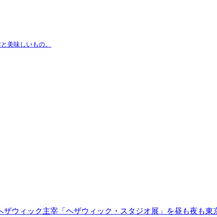
琲と美味しいもの。
ヘザウィック主宰「ヘザウィック・スタジオ展」を昼も夜も東