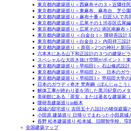
東京都内建築巡り＜西麻布その３＞近隣住民
東京都内建築巡り＜東麻布、麻布台、芝公園
東京都内建築巡り＜麻布十番＞巨匠3人で共
東京都内建築巡り＜広尾その１渋谷区広尾編
東京都内建築巡り＜広尾その2 港区南麻布
東京都内建築巡り ＜白金台 1＞ 隈研吾設計
東京都内建築巡り＜白金台 2＞ 内田祥三設計
東京都内建築巡り ＜原宿＞2つの神社と新旧の原
六本木にある山下和正設計の３つの建築ピラ
スペシャルな大吹き抜け空間がポイント！東京駅
東京都内建築巡り＜早稲田1＞ 石山修武設計
東京都内建築巡り＜早稲田 2＞ 日本のガウ
東京都内建築巡り＜早稲田3＞ 早稲田大学の
日本のガウディ奇才 梵寿鋼（ぼんじゅこう
解体工事が終わり姿を消した黒川紀章のメタ
美術館にある「茶室」または著名な建築家（
隈研吾建築巡りin栃木
成城の邸宅巡り 吉田五十八設計の猪俣庭園と
小田原 建築巡り 日帰りでまわった小田原
長野 松本建築巡り 松本城、旧開智学校、
全国建築マップ