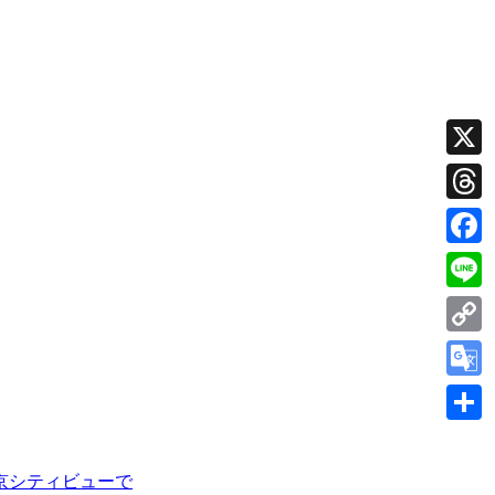
X
Thread
Faceb
Line
Copy
Link
Googl
Transl
共
有
京シティビューで