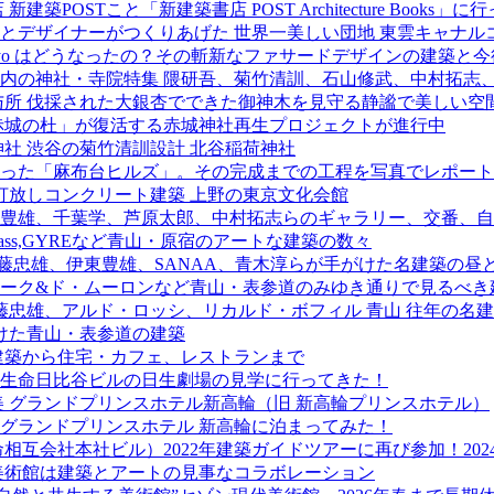
OSTこと「新建築書店 POST Architecture Books」に
デザイナーがつくりあげた 世界一美しい団地 東雲キャナルコ
e tokyo はどうなったの？その斬新なファサードデザインの建築と
内の神社・寺院特集 隈研吾、菊竹清訓、石山修武、中村拓志
与所 伐採された大銀杏でできた御神木を見守る静謐で美しい空
「赤城の杜」が復活する赤城神社再生プロジェクトが進行中
社 渋谷の菊竹清訓設計 北谷稲荷神社
た「麻布台ヒルズ」。その完成までの工程を写真でレポート！(2
打放しコンクリート建築 上野の東京文化会館
豊雄、千葉学、芦原太郎、中村拓志らのギャラリー、交番、自
 Mass,GYREなど青山・原宿のアートな建築の数々
藤忠雄、伊東豊雄、SANAA、青木淳らが手がけた名建築の昼
ォーク&ド・ムーロンなど青山・表参道のみゆき通りで見るべき
藤忠雄、アルド・ロッシ、リカルド・ボフィル 青山 往年の名
けた青山・表参道の建築
建築から住宅・カフェ、レストランまで
生命日比谷ビルの日生劇場の見学に行ってきた！
美 グランドプリンスホテル新高輪（旧 新高輪プリンスホテル）
と グランドプリンスホテル 新高輪に泊まってみた！
相互会社本社ビル）2022年建築ガイドツアーに再び参加！20
美術館は建築とアートの見事なコラボレーション