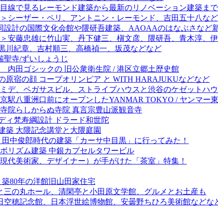
目線で見るレーモンド建築から最新のリノベーション建築まで
＞シーザー・ペリ、アントニン・レーモンド、吉田五十八など
同設計の国際文化会館や隈研吾建築、AAOAAのはなぶさなど
＞安藤忠雄に竹山実、丹下健三、槇文彦、隈研吾、青木淳、伊
＞黒川紀章、吉村順三、高橋禎一、坂茂などなど
 瑞聖寺/ずいしょうじ
 内田ゴシックの 旧公衆衛生院 / 港区立郷土歴史館
宿の顔 コープオリンピア と WITH HARAJUKUなどなど
ミデ、ペガサスビル、ストライプハウスと渋谷のケゼットハウ
八重洲口前にオープンしたYANMAR TOKYO / ヤンマー
 寺院らしからぬ寺院 真言宗豊山派観音寺
ディ梵寿綱設計 ドラード和世陀
建築 大隈記念講堂と大隈庭園
）田中俊郎時代の建築「カーサ中目黒」に行ってみた！
ボリズム建築 中銀カプセルタワービル
現代美術家、デザイナー）が手がけた「茶室」特集！
築80年の洋館旧山田家住宅
城と三の丸ホール、清閑亭と小田原文学館、グルメとお土産も
窪田空穂記念館、日本浮世絵博物館、安曇野ちひろ美術館などなど