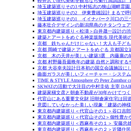
軽井沢で現代美術を観るなら菊竹清訓設計 ”
埼玉建築巡りその3 中村拓志の狭山湖畔霊
埼玉建築巡りその2 伊東豊雄設計 まるで
埼玉建築巡りその1 イイナパーク川口の三
藤本壮介デザインの新潟県燕のチタンウェアブラン
東京都内建築巡り＜松濤＞白井晟一設計の渋
建築とアートをめぐる神楽坂散歩 現代美術
京都 鉄ちゃんだけじゃない！大人も子ども
京都 岡崎で建築とアートをめぐる 京都国立近代
京都 木の天井が美しい建築3選 内藤廣の
京都 村野藤吾最晩年の建築 自然と調和す
京都 大谷幸夫設計日本初の国立会議施設に
曲面ガラスが美しいフィーチャー・システム
TIME & STYLE Atmosphere の Pete
SKWATの活動で大注目の中村圭佑 主宰 DAIK
建築家槇文彦と朝倉不動産が30年かけてつく
代官山にある重要文化財 旧朝倉家住宅は回遊
意図していなかった美しい現象「建築の神様
東京都内建築巡り＜代官山その１＞谷口吉郎
東京都内建築巡り＜代官山その2＞個性豊かな旧
東京都内建築巡り＜西麻布その１＞ 安藤忠
東京都内建築巡り＜西麻布その２＞近隣住民