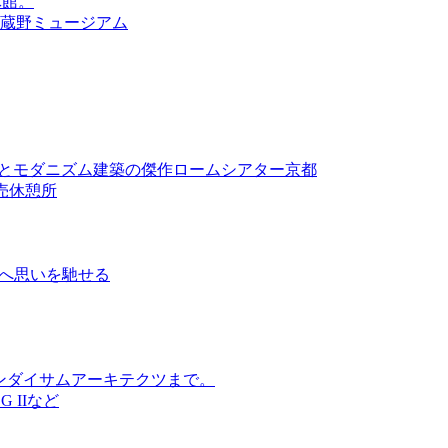
休館。
武蔵野ミュージアム
 Artとモダニズム建築の傑作ロームシアター京都
売休憩所
ヴァルスへ思いを馳せる
ンダイサムアーキテクツまで。
 IIなど