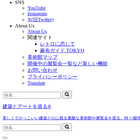
SNS
YouTube
Instagram
X(旧Twitter)
About Us
About Us
関連サイト
レトロに恋して
麻布ガイド.TOKYO
美術館マップ
開催中の展覧会一覧など新しい機能
お問い合わせ
プライバシーポリシー
Translate
検
索...
建築とアートを巡る®
美しくてかっこいい建築と心に残る素敵な美術館や展覧会を巡る。時々珈
検
索...