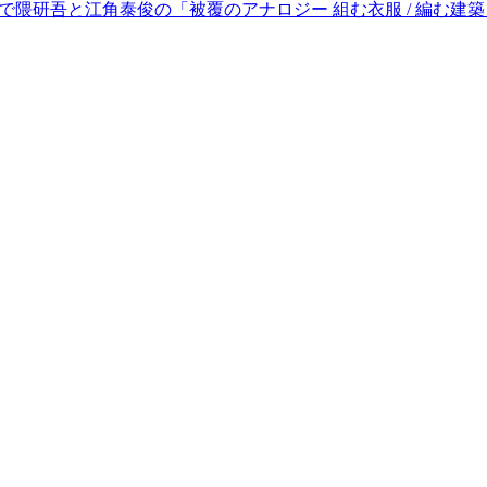
テクで隈研吾と江角泰俊の「被覆のアナロジー 組む衣服 / 編む建