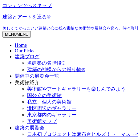
コンテンツへスキップ
建築とアートを巡る®
美しくてかっこいい建築と心に残る素敵な美術館や展覧会を巡る。時々珈
MENU
MENU
Home
Our Picks
建築ブログ
名建築の名階段®
建築の神様からの贈り物®
開催中の展覧会一覧
美術館紹介
美術館やアートギャラリーを楽しんでみよう
国公立の美術館
私立、個人の美術館
港区周辺のギャラリー
東京都内のギャラリー
美術館マップ
建築の展覧会
日本初プロジェクトは麻布台ヒルズ！トーマス・