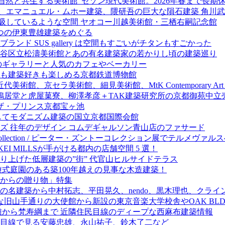
自然と共生する美術館”セゾン現代美術館。2026年春まで長期
園、エマニュエル・ムホー建築、隈研吾の巨大な隕石建築 角川
呼吸しているような空間 ヤオコー川越美術館・三栖右嗣記念館
つの伊東豊雄建築をめぐる
ド SUS gallery は空間もすごいがチタンもすごかった
谷区立松濤美術館とあの有名建築家の若かりし頃の建築巡り
のギャラリーと人気のカフェやベーカリー
も建築好きも楽しめる京都鉄道博物館
美術館、京セラ美術館、細見美術館、MtK Contemporary
鳩居堂と虎屋菓寮、柳澤孝彦＋TAK建築研究所の京都御苑中立
るザ・プリンス京都宝ヶ池
してモダニズム建築の国立京都国際会館
ズ 往年のデザイン コムデギャルソン青山店のファサード
r Zumthor collection / ピーター・ズントーコレクション展でテルメ
EI MILLSが手がける都内の店舗空間 5 選！
り上げた低層建築の”街” 代官山ヒルサイドテラス
式庭園のある築100年越えの見事な木造建築！
からの贈り物」特集
の名建築から中村拓志、平田晃久、nendo、黒木理也、クライ
山手通りの大使館から新設の東京音楽大学校舎やOAK BLDG
雄から梵寿綱まで 近隣住民目線のディープな西麻布建築情報
目線で見る安藤忠雄、永山祐子、鈴木了二など