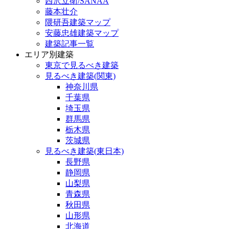
西沢立衛/SANAA
藤本壮介
隈研吾建築マップ
安藤忠雄建築マップ
建築記事一覧
エリア別建築
東京で見るべき建築
見るべき建築(関東)
神奈川県
千葉県
埼玉県
群馬県
栃木県
茨城県
見るべき建築(東日本)
長野県
静岡県
山梨県
青森県
秋田県
山形県
北海道