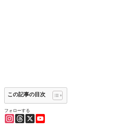
この記事の目次
フォローする
I
T
X
Y
n
h
o
s
r
u