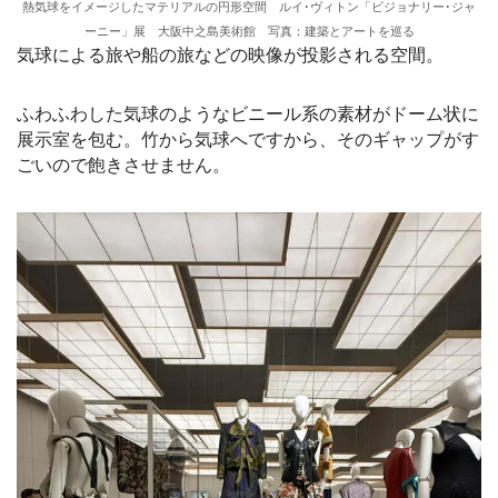
熱気球をイメージしたマテリアルの円形空間 ルイ･ヴィトン「ビジョナリー･ジャ
ーニー」展 大阪中之島美術館 写真：建築とアートを巡る
気球による旅や船の旅などの映像が投影される空間。
ふわふわした気球のようなビニール系の素材がドーム状に
展示室を包む。竹から気球へですから、そのギャップがす
ごいので飽きさせません。