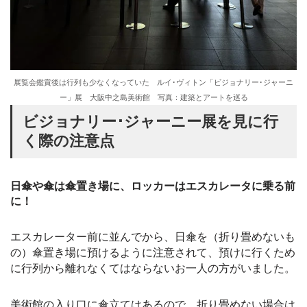
展覧会鑑賞後は行列も少なくなっていた ルイ･ヴィトン「ビジョナリー･ジャーニ
ー」展 大阪中之島美術館 写真：建築とアートを巡る
ビジョナリー･ジャーニー展を見に行
く際の注意点
日傘や傘は傘置き場に、ロッカーはエスカレータに乗る前
に！
エスカレーター前に並んでから、日傘を（折り畳めないも
の）傘置き場に預けるように注意されて、預けに行くため
に行列から離れなくてはならないお一人の方がいました。
美術館の入り口に傘立てはあるので、折り畳めない場合は