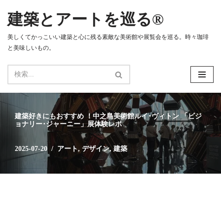
建築とアートを巡る®
コ
ン
美しくてかっこいい建築と心に残る素敵な美術館や展覧会を巡る。時々珈琲
テ
と美味しいもの。
ン
ツ
へ
ス
キ
ッ
建築好きにもおすすめ ！中之島美術館ルイ･ヴィトン 「ビジ
プ
ョナリー･ジャーニー」展体験レポ
2025-07-20
アート
,
デザイン
,
建築