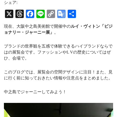
t
e
T
シェア:
a
a
u
g
d
b
X
T
Fa
Li
C
G
共
r
s
e
a
C
hr
ce
ne
op
oo
有
m
h
現在、大阪中之島美術館で開催中の
ルイ・ヴィトン「ビジ
a
ea
bo
y
gl
n
ョナリー・ジャーニー展」
。
n
ds
ok
Li
e
e
l
nk
Tr
ブランドの世界観を五感で体験できるハイブランドならで
はの展覧会です。ファッションやL Vの歴史についてはぜ
an
ひ、会場で。
sl
at
このブログでは、展覧会の空間デザインに注目！また、見
に行く前に知っておきたい情報や注意点をまとめました。
e
中之島でジャーニーしてみよう！