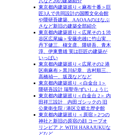
八など20の建築紹介
東京都内建築巡り＜麻布十番＞巨
匠3人で共同設計の国際文化会館
や隈研吾建築、AAOAAのはなぶ
さなど新旧の建築全部紹介
東京都内建築巡り＜広尾その１渋
谷区広尾編＞安藤忠雄に竹山実、
丹下健三、槇文彦、隈研吾、青木
淳、伊東豊雄 実は巨匠の建築が
いっぱい
東京都内建築巡り＜広尾その2 港
区南麻布＞黒川紀章、吉村順三、
高橋禎一、坂茂などなど
東京都内建築巡り ＜白金台 1＞
隈研吾設計 瑞聖寺/ずいしょうじ
東京都内建築巡り＜白金台 2＞ 内
田祥三設計 内田ゴシックの 旧
公衆衛生院 / 港区立郷土歴史館
東京都内建築巡り ＜原宿＞2つの
神社と新旧の原宿の顔 コープオ
リンピア と WITH HARAJUKUな
どなど