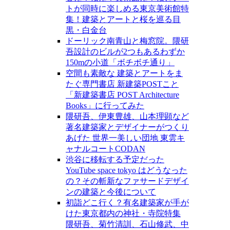
トが同時に楽しめる東京美術館特
集！建築とアートと桜を巡る目
黒・白金台
ドーリック南青山と梅窓院。隈研
吾設計のビルが2つもあるわずか
150mの小道「ボチボチ通り」
空間も素敵な 建築とアートをま
たぐ専門書店 新建築POSTこと
「新建築書店 POST Architecture
Books」に行ってみた
隈研吾、伊東豊雄、山本理顕など
著名建築家とデザイナーがつくり
あげた 世界一美しい団地 東雲キ
ャナルコートCODAN
渋谷に移転する予定だった
YouTube space tokyo はどうなった
の？その斬新なファサードデザイ
ンの建築と今後について
初詣どこ行く？有名建築家が手が
けた東京都内の神社・寺院特集
隈研吾、菊竹清訓、石山修武、中