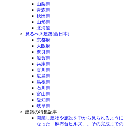
山梨県
青森県
秋田県
山形県
北海道
見るべき建築(西日本)
京都府
大阪府
奈良県
滋賀県
兵庫県
香川県
広島県
島根県
石川県
富山県
愛知県
岐阜県
建築の特集記事
開業し建物や施設を中から見られるように
なった「麻布台ヒルズ」。その完成までの