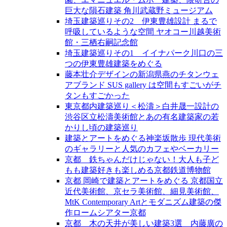
巨大な隕石建築 角川武蔵野ミュージアム
埼玉建築巡りその2 伊東豊雄設計 まるで
呼吸しているような空間 ヤオコー川越美術
館・三栖右嗣記念館
埼玉建築巡りその1 イイナパーク川口の三
つの伊東豊雄建築をめぐる
藤本壮介デザインの新潟県燕のチタンウェ
アブランド SUS gallery は空間もすごいがチ
タンもすごかった
東京都内建築巡り＜松濤＞白井晟一設計の
渋谷区立松濤美術館とあの有名建築家の若
かりし頃の建築巡り
建築とアートをめぐる神楽坂散歩 現代美術
のギャラリーと人気のカフェやベーカリー
京都 鉄ちゃんだけじゃない！大人も子ど
もも建築好きも楽しめる京都鉄道博物館
京都 岡崎で建築とアートをめぐる 京都国立
近代美術館、京セラ美術館、細見美術館、
MtK Contemporary Artとモダニズム建築の傑
作ロームシアター京都
京都 木の天井が美しい建築3選 内藤廣の