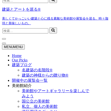
索...
建築とアートを巡る®
美しくてかっこいい建築と心に残る素敵な美術館や展覧会を巡る。時々珈
琲と美味しいもの。
検
索...
ナ
ビ
ナ
MENU
MENU
ゲ
ビ
ー
ゲ
Home
シ
ー
Our Picks
ョ
シ
建築ブログ
ン
ョ
名建築の名階段®
メ
ン
建築の神様からの贈り物®
ニ
メ
開催中の展覧会一覧
ュ
ニ
ー
ュ
美術館紹介
ー
美術館やアートギャラリーを楽しんで
みよう
国公立の美術館
私立、個人の美術館