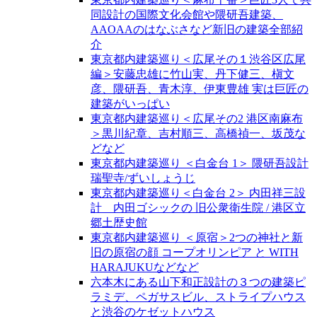
同設計の国際文化会館や隈研吾建築、
AAOAAのはなぶさなど新旧の建築全部紹
介
東京都内建築巡り＜広尾その１渋谷区広尾
編＞安藤忠雄に竹山実、丹下健三、槇文
彦、隈研吾、青木淳、伊東豊雄 実は巨匠の
建築がいっぱい
東京都内建築巡り＜広尾その2 港区南麻布
＞黒川紀章、吉村順三、高橋禎一、坂茂な
どなど
東京都内建築巡り ＜白金台 1＞ 隈研吾設計
瑞聖寺/ずいしょうじ
東京都内建築巡り＜白金台 2＞ 内田祥三設
計 内田ゴシックの 旧公衆衛生院 / 港区立
郷土歴史館
東京都内建築巡り ＜原宿＞2つの神社と新
旧の原宿の顔 コープオリンピア と WITH
HARAJUKUなどなど
六本木にある山下和正設計の３つの建築ピ
ラミデ、ペガサスビル、ストライプハウス
と渋谷のケゼットハウス