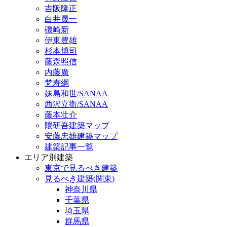
吉阪隆正
白井晟一
磯崎新
伊東豊雄
杉本博司
藤森照信
内藤廣
梵寿綱
妹島和世/SANAA
西沢立衛/SANAA
藤本壮介
隈研吾建築マップ
安藤忠雄建築マップ
建築記事一覧
エリア別建築
東京で見るべき建築
見るべき建築(関東)
神奈川県
千葉県
埼玉県
群馬県