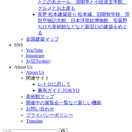
と三の丸ホール、清閑亭と小田原文学館、
グルメとお土産も
長野 松本建築巡り 松本城、旧開智学校、窪
田空穂記念館、日本浮世絵博物館、安曇野
ちひろ美術館などなど新旧15の建築をめぐ
る
全国建築マップ
SNS
YouTube
Instagram
X(旧Twitter)
About Us
About Us
関連サイト
レトロに恋して
麻布ガイド.TOKYO
美術館マップ
開催中の展覧会一覧など新しい機能
お問い合わせ
プライバシーポリシー
Translate
検