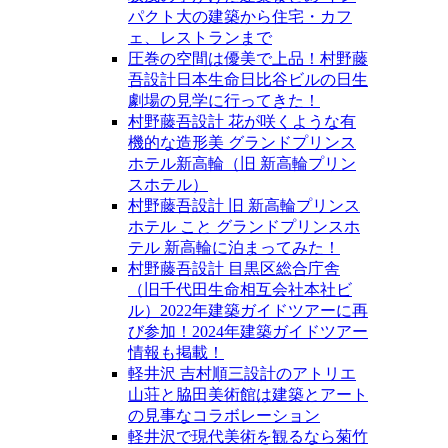
パクト大の建築から住宅・カフ
ェ、レストランまで
圧巻の空間は優美で上品！村野藤
吾設計日本生命日比谷ビルの日生
劇場の見学に行ってきた！
村野藤吾設計 花が咲くような有
機的な造形美 グランドプリンス
ホテル新高輪（旧 新高輪プリン
スホテル）
村野藤吾設計 旧 新高輪プリンス
ホテル こと グランドプリンスホ
テル 新高輪に泊まってみた！
村野藤吾設計 目黒区総合庁舎
（旧千代田生命相互会社本社ビ
ル）2022年建築ガイドツアーに再
び参加！2024年建築ガイドツアー
情報も掲載！
軽井沢 吉村順三設計のアトリエ
山荘と脇田美術館は建築とアート
の見事なコラボレーション
軽井沢で現代美術を観るなら菊竹