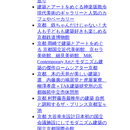
巡り
建築とアートをめぐる神楽坂散歩
現代美術のギャラリーと人気のカ
フェやベーカリー
京都 鉄ちゃんだけじゃない！大
人も子どもも建築好きも楽しめる
京都鉄道博物館
京都 岡崎で建築とアートをめぐ
る 京都国立近代美術館、京セラ
美術館、細見美術館、MtK
Contemporary Artとモダニズム建
築の傑作ロームシアター京都
京都 木の天井が美しい建築3
選 内藤廣の鳩居堂と虎屋菓寮、
柳澤孝彦＋TAK建築研究所の京
都御苑中立売休憩所
京都 村野藤吾最晩年の建築 自然
と調和するザ・プリンス京都宝ヶ
池
京都 大谷幸夫設計日本初の国立
会議施設にしてモダニズム建築の
国立京都国際会館