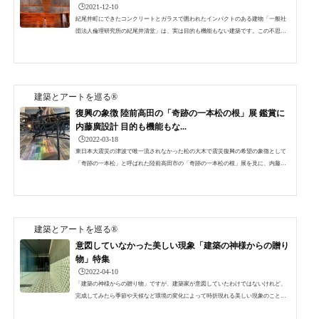
🕒️2021-12-10
紀尾井町にできたコンクリートとガラスで囲われたインパクトのある建物「一般社
団法人倫理研究所の紀尾井清堂」は、実は目的も機能もない建築です。この不思議
な建築物の見学会に参加して中に入ることができましたので紹介します。（建築見
学会は終了しました）現在は、2023年3月まで「奇跡の一本松の根展」を開催中で
す。(会期終了しました）用途未定の現代のパンテオンこの建物が竣工したのは2020
年12月、年が明けて2021年1月に早速見学に行ってみました。もちろん、その時は見
学会ではないので、外観のみ。建物の周りをグルグル廻っ...
建築とアートを巡る®
復興の象徴 陸前高田の「奇跡の一本松の根」展 鑑賞に
内藤廣設計 目的も機能もな...
🕒️2022-03-18
東日本大震災の津波で唯一流されなかった松の大木で震災復興の希望の象徴として
「奇跡の一本松」と呼ばれた陸前高田市の「奇跡の一本松の根」展を見に、内藤廣
設計で目的も機能もないまるで”現代のパンテオン”のような倫理研究所の紀尾井清
堂を再訪してきました。（会期終了）紀尾井清堂再び施主である倫理研究所から
「思ったように造ってください。機能はそれにあわせてあとから考えますから」と
いう異例の依頼によって設計された紀尾井清堂を再訪してきました。前回の訪問
は、内藤廣建築設計事務所主催で開催された予約制の建築見学...
建築とアートを巡る®
意図していなかった美しい現象「建築の神様からの贈り
物」特集
🕒️2022-04-10
「建築の神様からの贈り物」ですが、建築家が意図していたわけではないけれど、
完成してみたら季節や天候など環境の変化によって時折現れる美しい現象のことで
す。どの建物にもきっとそんな現象がそここで起こっているんでしょうけれど、今