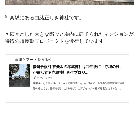
神楽坂にある由緒正しき神社です。
▼広々とした大きな階段と境内に建てられたマンションが
特徴の超長期プロジェクトを遂行しています。
建築とアートを巡る®
隈研吾設計 神楽坂の赤城神社は70年後に「赤城の杜」
が復活する赤城神社再生プロジ...
🕒️2022-12-29
神楽坂にある赤城神社は、今や説明不要となった日本で一番有名な建築家隈研吾設
計の神社です。隈研吾設計によるモダンなデザインの神社で有名なだけでなく、と
ってもかわいいうさぎのおみくじやうさぎの御朱印帳、そして「ゲゲゲの鬼太郎」
原作者の水木しげる氏が、赤城神社でアニメのヒット・安全祈願をしたことに由来
する個性的な目玉おやじのお守りやちゃんちゃんこお守りなどなど神社好き、鬼太
郎好きにも人気の高いパワースポットです。そして、当然ながら神楽坂赤城神社で
は七五三や結婚式などのお祝い事も行っています。さて、...