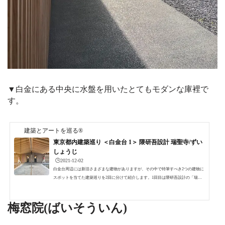
▼白金にある中央に水盤を用いたとてもモダンな庫裡で
す。
建築とアートを巡る®
東京都内建築巡り ＜白金台 1＞ 隈研吾設計 瑞聖寺/ずい
しょうじ
🕒️2021-12-02
白金台周辺には新旧さまざまな建物がありますが、その中で特筆すべき2つの建物に
スポットを当てた建築巡りを2回に分けて紹介します。1回目は隈研吾設計の「瑞聖
寺庫裡/ずいしょうじくり」です。隈研吾設計 瑞聖寺庫裡/ずいしょうじ・くり白金台
の瑞聖寺（ずいしょうじ）は隠元和尚によって中国より江戸時代に伝えられた禅宗
の一宗派で、黄檗宗の東京の中心寺院です。創建は1670年。その再建を手がけたの
梅窓院(ばいそういん)
が泣く子も黙る？！隈研吾です。2020年に創建350年を迎えるにあたり、その記念事
業の一環として築50年になり老朽化していた旧庫裡を...