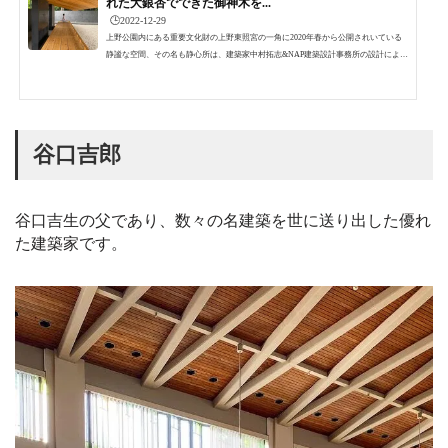
れた大銀杏でできた御神木を...
🕒️2022-12-29
上野公園内にある重要文化財の上野東照宮の一角に2020年春から公開されいている
静謐な空間、その名も静心所は、建築家中村拓志&NAP建築設計事務所の設計による
ものです。金色に輝く煌びやかな上野東照宮とは正反対のソリッドで落ち着いた静
心所と付帯施設である神符授与所を訪問してきました。建築好きはもちろんです
が、神社好きの方にもおすすめの場所です。訪問は初夏だったので今は樹木の葉が
落ち少し見え方が違うかもしれません。上野東照宮内にあるお目当ての中村拓志&N
AP建築設計事務所が設計を手がけた静心所と神符授...
谷口吉郎
谷口吉生の父であり、数々の名建築を世に送り出した優れ
た建築家です。