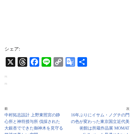
シェア:
X
T
Fa
Li
C
G
共
hr
ce
ne
op
oo
有
PR
ea
bo
y
gl
PR
ds
ok
Li
e
nk
Tr
an
前
次
中村拓志設計 上野東照宮の静
16年ぶりにイサム・ノグチの門
sl
心所と神符授与所 伐採された
の色が変わった東京国立近代美
at
大銀杏でできた御神木を見守る
術館は所蔵作品展 MOMAT