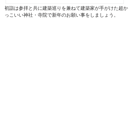
回はよく行く東京都庭園美術館、東京都現代美術館、そして2回ほど訪問した紀尾井
清堂の美しい現象の特集です。残念ながらギリシャ神話や家の神様、土地の神様な
初詣は参拝と共に建築巡りを兼ねて建築家が手がけた超か
ど神社の話ではありません。紀尾井清堂の虹実は、タイトルにしている「建築の神
っこいい神社・寺院で新年のお願い事をしましょう。
様からの贈り物」という言葉は、2021年12月に参加した紀...