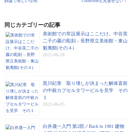
静謐で美しい空間
Collectionも見逃せない！
e
同じカテゴリーの記事
美術館での常設展示はここだけ。中谷芙
二子の霧の彫刻 – 長野県立美術館・東山
魁夷館(その４)
2021-06-28
黒川紀章 取り壊しが決まった解体直前
の中銀カプセルタワービルを見学 その
１
2021-06-05
白井晟一入門 第2部／Back to 1981 建物