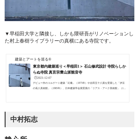
▼早稲田大学と隣接し、しかも隈研吾がリノベーションし
た村上春樹ライブラリーの真横にある寺院です。
建築とアートを巡る®
東京都内建築巡り＜早稲田1＞ 石山修武設計 寺院らしか
らぬ寺院 真言宗豊山派観音寺
🕒️2021-12-07
デビュー作のコルゲート建築「幻庵」（1975年）や吉田五十八賞を受賞した「伊豆
の長八美術館」（1985年）、日本建築学会賞受賞の「リアス・アーク美術館」（199
5年）などで有名な建築家 石山修武(いしやま おさむ)が設計した真言宗豊山派観音寺
を早稲田大学に訪問した折に見学してきました。お寺の本堂馬場下町の交差点から
早大南門通りを下ると、大隈講堂に突き当たり、さらにキャンパスの外塀沿いに大
隈通り商店街を進むと、大きな折板屋根が見えてきます。どんどん近づいてみても
この建物が寺院だとわかる人は少ないでしょう。よく...
中村拓志