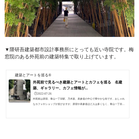
▼隈研吾建築都市設計事務所にとっても近い寺院です。梅
窓院のある外苑前の建築特集で取り上げています。
建築とアートを巡る®
外苑前で見るべき建築とアートとカフェを巡る 名建
築、ギャラリー、カフェ情報が...
🕒️2022-07-26
外苑前は原宿、青山一丁目駅、乃木坂、表参道の中心で華やかな街です。おしゃれ
なカフェやショップが並びますが、原宿や表参道ほど人は多くなく、青山一丁目ほ
どオフィス街でもありません。そんな外苑前で建築とアートを巡る散歩をしなが
ら、おしゃれなカフェで一息つきたい方におすすめな場所を一気にご紹介します。
あの名建築ってここにあったの？とか、有名建築家の建築が並んでる！など素通り
したらもったいない！建築もアートもカフェも外苑前の駅から近い順に紹介してい
ます。外苑前の建築外苑前駅周辺の建築のご紹介から。実は...