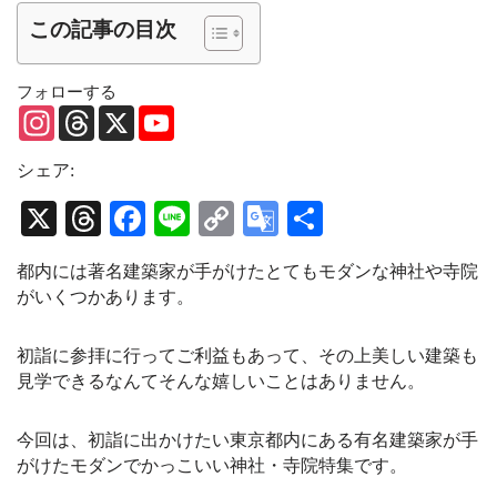
この記事の目次
フォローする
I
T
X
Y
n
h
o
s
r
u
t
e
T
シェア:
a
a
u
g
d
b
X
T
Fa
Li
C
G
共
r
s
e
a
C
hr
ce
ne
op
oo
有
m
h
都内には著名建築家が手がけたとてもモダンな神社や寺院
a
ea
bo
y
gl
n
がいくつかあります。
n
ds
ok
Li
e
e
l
nk
Tr
初詣に参拝に行ってご利益もあって、その上美しい建築も
見学できるなんてそんな嬉しいことはありません。
an
sl
今回は、初詣に出かけたい東京都内にある有名建築家が手
at
がけたモダンでかっこいい
神社・寺院特集です。