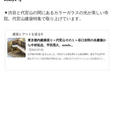
▼渋谷と代官山の間にあるカラーガラスの光が美しい寺
院。代官山建築特集で取り上げています。
建築とアートを巡る®
東京都内建築巡り＜代官山その１＞谷口吉郎の名建築か
ら中村拓志、平田晃久、nendo...
🕒️2022-07-03
山手線の外側にあるとはいえ、渋谷からも恵比寿からも徒歩圏内、坂を下れば中目
黒もすぐという好立地の代官山には、人気のカフェやファッションのお店がたくさ
ん集まっています。そのため週末ともなると近隣の県から着飾った若者が、長く遠
くまで延長された東横線に乗って大勢訪問してきます。以前は、駅前に同潤会アパ
ートがあり、今は撤去されてしまった歩道橋を渡ると朝倉不動産の代官山ヒルサイ
ドテラスが続く、緑豊かな低層の街でした。かつてあった歩道橋から代官山ヒルサ
イドテラスを見る▲まさかこの歩道橋のある風景がなくなる...