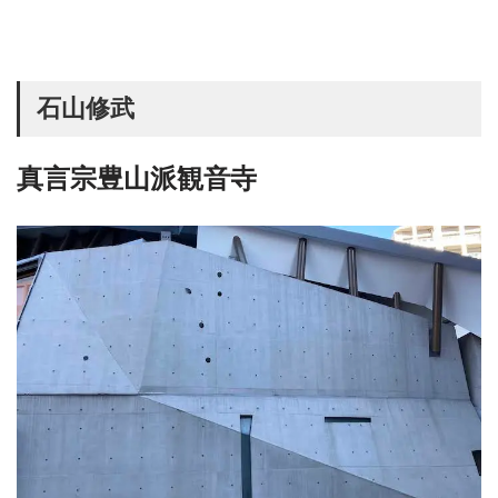
石山修武
真言宗豊山派観音寺