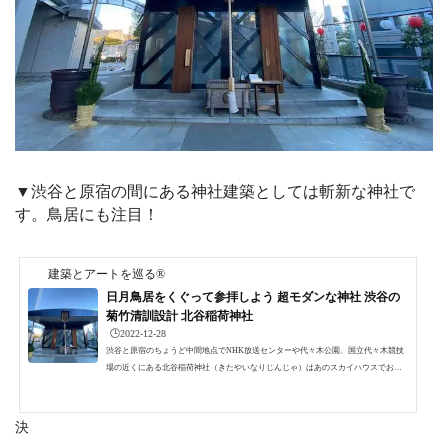
▼渋谷と原宿の間にある神社建築としては斬新な神社で
す。鳥居にも注目！
建築とアートを巡る®
日月鳥居をくぐって参拝しよう 超モダンな神社 渋谷の
菊竹清訓設計 北谷稲荷神社
🕒️2022-12-28
渋谷と原宿のちょうど中間地点でNHK放送センターや代々木公園、国立代々木競技
場の近くにある北谷稲荷神社（きたやいなりじんじゃ）はあのスカイハウスでお馴
染みの著名建築家菊竹清訓の設計なんです。黒川紀章らとともに「メタボリズム」
を提唱したことで知られている偉大な建築家菊竹清訓が晩年に設計した神社とはど
んなものなのでしょうか。北谷稲荷神社山手線の線路沿いのファイヤー通りから1本
決
入った場所で桑沢学園の近くにあります。ちょっと分かりにくい場所なので、原宿