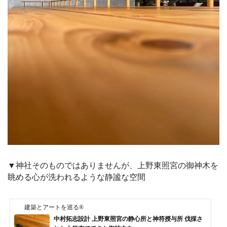
▼神社そのものではありませんが、上野東照宮の御神木を
眺める心が洗われるような静謐な空間
建築とアートを巡る®
中村拓志設計 上野東照宮の静心所と神符授与所 伐採さ