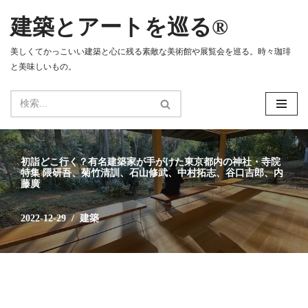
建築とアートを巡る®
コ
ン
美しくてかっこいい建築と心に残る素敵な美術館や展覧会を巡る。時々珈琲
テ
と美味しいもの。
ン
ツ
へ
ス
キ
ッ
初詣どこ行く？有名建築家が手がけた東京都内の神社・寺院
プ
特集 隈研吾、菊竹清訓、石山修武、中村拓志、谷口吉郎、内
藤廣
2022-12-29
建築