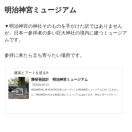
明治神宮ミュージアム
▼明治神宮の神社そのものを手がけた訳ではありません
が、日本一参拝者の多い巨大神社の境内に建つミュージア
ムです。
参拝に来たら立ち寄りたい場所です。
建築とアートを巡る®
隈研吾設計 明治神宮ミュージアム
🕒️2020-02-21
明治神宮内に昨年2019年10月にオープンした明治神宮ミュージアムに行ってきまし
た。明治神宮の大きな鳥居の先にミュージアムはあります。抑えたダークグレーの
外装が周囲の緑に同化し、先端2cmの薄い軒がまるで木の葉のように軽やかに漂って
見える外観。ミュージアムの入り口▼年が明けてからは初詣で大混雑しますので、
大晦日の日に訪問しました。ここは、明治神宮のご祭神である明治天皇と昭憲皇太
后にゆかりの品々を展示するミュージアムです。▼設計は隈研吾 ▼設計にあたり
隈研吾は100年以上の歳月をかけ整備してきた緑の景観を損ね...