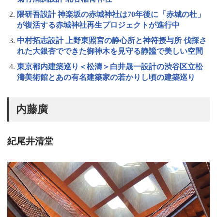
隈研吾設計 神楽坂の赤城神社は70年後に「赤城の杜」
が復活する赤城神社再生プロジェクトが進行中
中村拓志設計 上野東照宮の静心所と神符授与所 伐採さ
れた大銀杏でできた御神木を見守る静謐で美しい空間
東京都内建築巡り＜松濤＞白井晟一設計の渋谷区立松
濤美術館とあの有名建築家の若かりし頃の建築巡り
内藤廣
紀尾井清堂