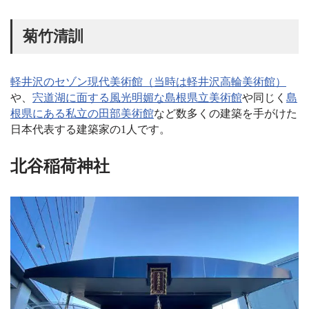
菊竹清訓
軽井沢のセゾン現代美術館（当時は軽井沢高輪美術館）
や、
宍道湖に面する風光明媚な島根県立美術館
や同じく
島
根県にある私立の田部美術館
など数多くの建築を手がけた
日本代表する建築家の1人です。
北谷稲荷神社