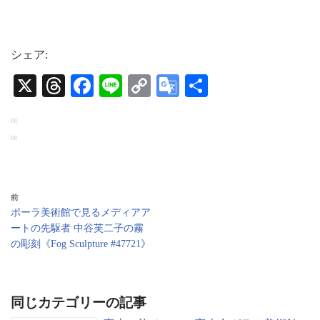
シェア:
X
T
Fa
Li
C
G
共
hr
ce
ne
op
oo
有
PR
ea
bo
y
gl
PR
ds
ok
Li
e
nk
Tr
an
前
ポーラ美術館で見るメディアア
sl
ートの先駆者 中谷芙二子の霧
at
の彫刻《Fog Sculpture #47721》
e
同じカテゴリーの記事