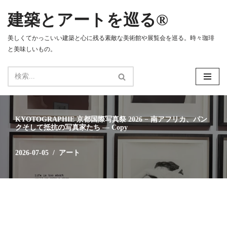
建築とアートを巡る®
コ
ン
美しくてかっこいい建築と心に残る素敵な美術館や展覧会を巡る。時々珈琲
テ
と美味しいもの。
ン
ツ
へ
ス
キ
ッ
KYOTOGRAPHIE 京都国際写真祭 2026 − 南アフリカ、パン
プ
クそして抵抗の写真家たち — Copy
2026-07-05
アート