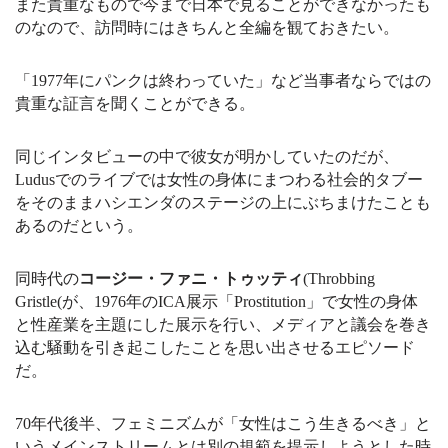
また貴重なもので今まで日本で見ることができなかったも
のなので、訪問時にはきちんと全編を観ておきたい。
「1977年にパンクは終わっていた」など当事者ならではの
貴重な証言を聞くことができる。
同じインタビューの中で彼女が明かしていたのだが、
Ludusでのライブでは女性の身体にまつわる社会的タブー
をそのままハシエンダのステージの上にぶちまけたことも
あるのだという。
同時代の
コージー・ファニ・トゥッティ
(Throbbing
Gristle(が、1976年のICA展示「Prostitution」で女性の身体
と性産業を主題にした展示を行い、メディアと議会を巻き
込む騒動を引き起こしたことを思い出させるエピソード
だ。
70年代後半、フェミニズムが「女性はこう生きるべき」と
いうメインストリームとは別の規範を提示しようとした時