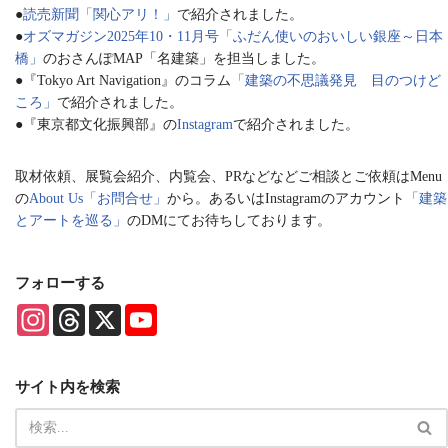
●
読売新聞「関心アリ！」
で紹介されました。
●
オズマガジン2025年10・11月号「ふだん使いのおいしい銀座～日本
橋」
のおさんぽMAP「名建築」を担当しました。
●『Tokyo Art Navigation』のコラム
「建築の不思議発見 目のつけど
ころ」
で紹介されました。
●『東京都文化振興部』の
Instagram
で紹介されました。
取材依頼、展覧会紹介、内覧会、PRなどなどご相談とご依頼はMenu
の
About Us「お問合せ」
から。あるいはInstagramのアカウント
「建築
とアートを巡る」
のDMにてお待ちしております。
フォローする
I
T
X
Y
n
h
o
s
r
u
t
e
T
a
a
u
サイト内を検索
g
d
b
r
s
e
a
C
m
h