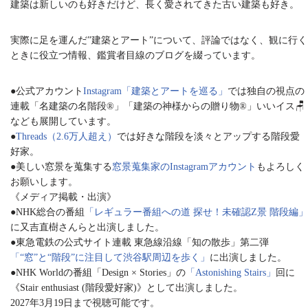
建築は新しいのも好きだけど、長く愛されてきた古い建築も好き。
実際に足を運んだ”建築とアート”について、評論ではなく、観に行く
ときに役立つ情報、鑑賞者目線のブログを綴っています。
●公式アカウント
Instagram「建築とアートを巡る」
では独自の視点の
連載「名建築の名階段®︎」「建築の神様からの贈り物®︎」いいイス🪑
なども展開しています。
●
Threads（2.6万人超え）
では好きな階段を淡々とアップする階段愛
好家。
●美しい窓景を蒐集する
窓景蒐集家のInstagramアカウント
もよろしく
お願いします。
《メディア掲載・出演》
●NHK総合の番組
「レギュラー番組への道 探せ！未確認Z景 階段編」
に又吉直樹さんらと出演しました。
●東急電鉄の公式サイト連載 東急線沿線「知の散歩」第二弾
「“窓”と“階段”に注目して渋谷駅周辺を歩く」
に出演しました。
●NHK Worldの番組「Design × Stories」の
「Astonishing Stairs」
回に
《Stair enthusiast (階段愛好家)》として出演しました。
2027年3月19日まで視聴可能です。