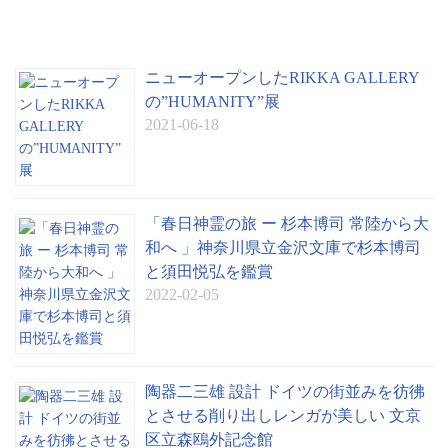
ニューオープンしたRIKKA GALLERY
の”HUMANITY”展
2021-06-18
「春日神霊の旅 ー 杉本博司 常陸から大
和へ 」神奈川県立金沢文庫で杉本博司
と須田悦弘を鑑賞
2022-02-05
陶器二三雄 設計 ドイツの街並みを彷彿
とさせる削り出しレンガが美しい 文京
区立森鴎外記念館