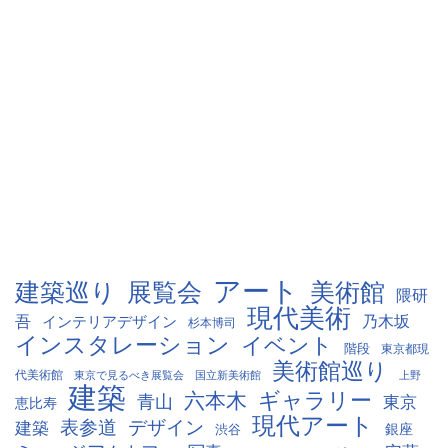
アート
建築巡り
展覧会
美術館
隈研
現代美術
吾
インテリアデザイン
乃木坂
杉本博司
インスタレーション
イベント
階段
東京都現
美術館巡り
代美術館
東京で見るべき展覧会
国立新美術館
上野
建築
ギャラリー
六本木
青山
東京
恵比寿
現代アート
表参道
デザイン
建築
銀座
渋谷