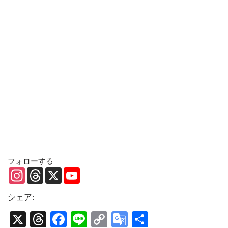
フォローする
I
T
X
Y
n
h
o
s
r
u
t
e
T
シェア:
a
a
u
g
d
b
X
T
Fa
Li
C
G
共
r
s
e