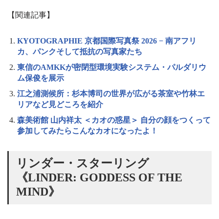
a
C
hr
ce
ne
op
oo
有
m
h
【関連記事】
a
ea
bo
y
gl
n
n
ds
ok
Li
e
e
KYOTOGRAPHIE 京都国際写真祭 2026 − 南アフリ
l
nk
Tr
カ、パンクそして抵抗の写真家たち
an
東信のAMKKが密閉型環境実験システム・パルダリウ
ム保俊を展示
sl
江之浦測候所：杉本博司の世界が広がる茶室や竹林エ
at
リアなど見どころを紹介
e
森美術館 山内祥太 ＜カオの惑星＞ 自分の顔をつくって
参加してみたらこんなカオになったよ！
リンダー・スターリング
《LINDER: GODDESS OF THE
MIND》