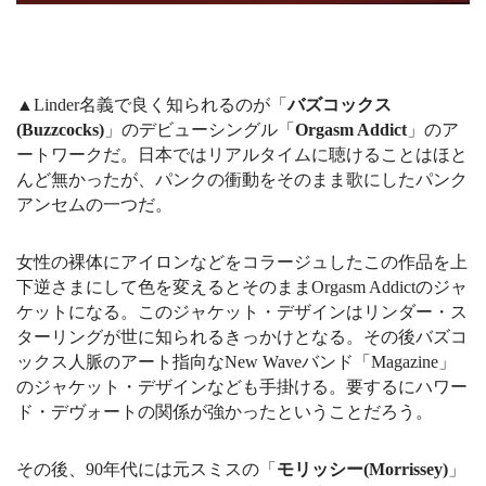
▲Linder名義で良く知られるのが「
バズコックス
(Buzzcocks)
」のデビューシングル「
Orgasm Addict
」のア
ートワークだ。日本ではリアルタイムに聴けることはほと
んど無かったが、パンクの衝動をそのまま歌にしたパンク
アンセムの一つだ。
女性の裸体にアイロンなどをコラージュしたこの作品を上
下逆さまにして色を変えるとそのままOrgasm Addictのジャ
ケットになる。このジャケット・デザインはリンダー・ス
ターリングが世に知られるきっかけとなる。その後バズコ
ックス人脈のアート指向なNew Waveバンド「Magazine」
のジャケット・デザインなども手掛ける。要するにハワー
ド・デヴォートの関係が強かったということだろう。
その後、90年代には元スミスの「
モリッシー(Morrissey)
」