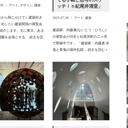
-30
アート
,
デザイン
,
建築
ッチｉｎ紀尾井清堂」
（から秋にかけて）建築好き
2025-07-30
アート
,
建築
すめしたい建築関係の展覧会
建築家、内藤廣(ないとう・ひろし)
ご紹介します。主に東京、ある
の展覧会が渋谷と紀尾井町の二ヶ所
都圏を会場とする…
続きを読
で開催中です。 「建築家・内藤廣 赤
鬼と青鬼の場外乱闘…
続きを読む »