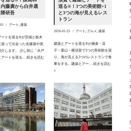
、内藤廣から白井晟
巡る®︎！3つの美術館+1
に隈研吾
と3つの海が見えるレス
トラン
-02
アート
,
建築
2026-01-25
アート
,
グルメ
,
建築
アートを巡る®︎が茨城と栃木
建築とアートを巡る®︎が鎌倉・逗
に巡って出会った名建築や美
子・葉山・横須賀で3つの美術館を巡
紹介します。 少し前に「水戸
り、海が見える3つのレストランで食
とアートを巡る…
続きを読む
事をする、建築とアー…
続きを読む
»