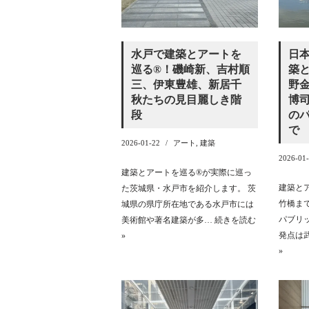
水戸で建築とアートを
日
巡る®︎！磯崎新、吉村順
築と
三、伊東豊雄、新居千
野
秋たちの見目麗しき階
博
段
の
で
2026-01-22
アート
,
建築
2026-01
建築とアートを巡る®︎が実際に巡っ
建築と
た茨城県・水戸市を紹介します。 茨
竹橋ま
城県の県庁所在地である水戸市には
パブリ
美術館や著名建築が多…
続きを読む
発点は
»
»