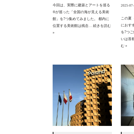
今回は、実際に建築とアートを巡る
2025-07
®︎が巡った「全国の海が見える美術
この夏
館」を7つ集めてみました。 都内に
におす
位置する美術館は残念…
続きを読む
を7つ
»
いは首
む »