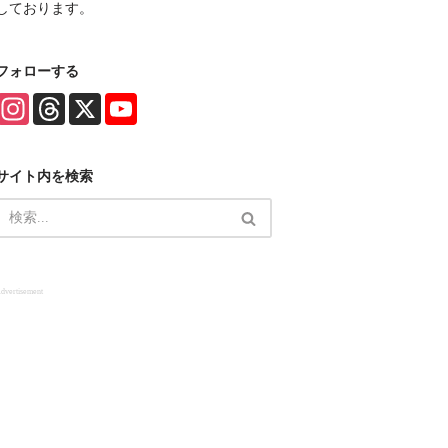
しております。
フォローする
I
T
X
Y
n
h
o
s
r
u
t
e
T
a
a
u
サイト内を検索
g
d
b
r
s
e
a
C
m
h
a
n
n
e
dvertisement
l