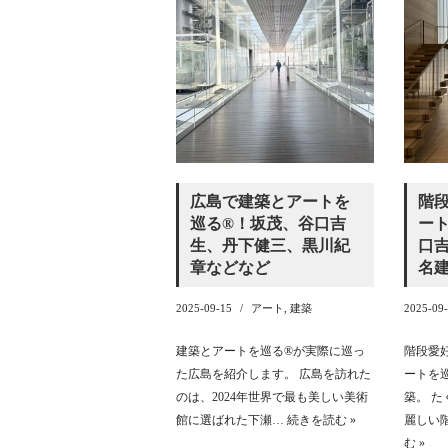
広島で建築とアートを
階
巡る®︎！坂茂、谷口吉
ート
生、丹下健三、黒川紀
口吉
章などなど
名建
2025-09-15
アート
,
建築
2025-09
建築とアートを巡る®︎が実際に巡っ
階段愛
た広島を紹介します。 広島を訪れた
ートを
のは、2024年世界で最も美しい美術
築。 
館に選ばれた下瀬…
続きを読む »
麗しい
む »