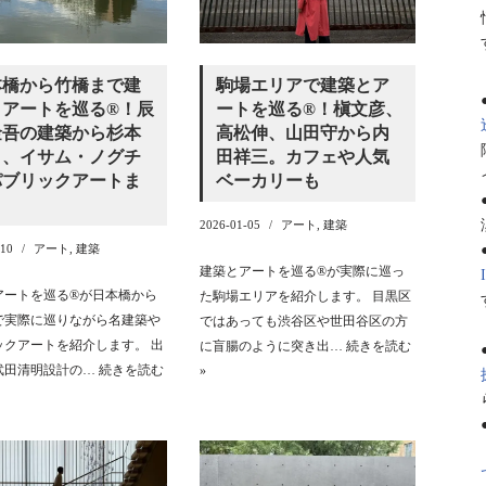
本橋から竹橋まで建
駒場エリアで建築とア
アートを巡る®︎！辰
ートを巡る®︎！槇文彦、
金吾の建築から杉本
高松伸、山田守から内
司、イサム・ノグチ
田祥三。カフェや人気
パブリックアートま
ベーカリーも
2026-01-05
アート
,
建築
-10
アート
,
建築
建築とアートを巡る®︎が実際に巡っ
アートを巡る®︎が日本橋から
た駒場エリアを紹介します。 目黒区
で実際に巡りながら名建築や
ではあっても渋谷区や世田谷区の方
ックアートを紹介します。 出
に盲腸のように突き出…
続きを読む
武田清明設計の…
続きを読む
»