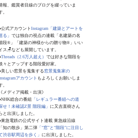
情報、鑑賞者目線のブログを綴っていま
す。
●公式アカウント
Instagram「建築とアートを
巡る」
では独自の視点の連載「名建築の名
階段®︎」「建築の神様からの贈り物®︎」いい
イス🪑なども展開しています。
●
Threads（2.6万人超え）
では好きな階段を
淡々とアップする階段愛好家。
●美しい窓景を蒐集する
窓景蒐集家の
Instagramアカウント
もよろしくお願いしま
す。
《メディア掲載・出演》
●NHK総合の番組
「レギュラー番組への道
探せ！未確認Z景 階段編」
に又吉直樹さん
らと出演しました。
●東急電鉄の公式サイト連載 東急線沿線
「知の散歩」第二弾
「“窓”と“階段”に注目し
て渋谷駅周辺を歩く」
に出演しました。