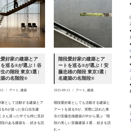
段愛好家の建築とア
階段愛好家の建築とア
を巡る®️が選ぶ！谷
ートを巡る®️が選ぶ！安
生の階段 東京3選 |
藤忠雄の階段 東京3選 |
築の名階段®️
名建築の名階段®️
-15
アート
,
建築
2025-09-11
アート
,
建築
好家として活動する建築とア
階段愛好家としても活動する建築と
巡る®️が巡った谷口吉生建
アートを巡る®️が、実際に訪れた東
たくさん巡った中でも特に見目
京の安藤忠雄建築の中から選ぶ「階
階段のある建築を…
続きを読
段の美しい安藤建築３選…
続きを読
む »