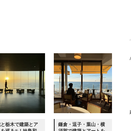
P
城と栃木で建築とア
鎌倉・逗子・葉山・横
を巡る®︎！妹島和
須賀で建築とアートを