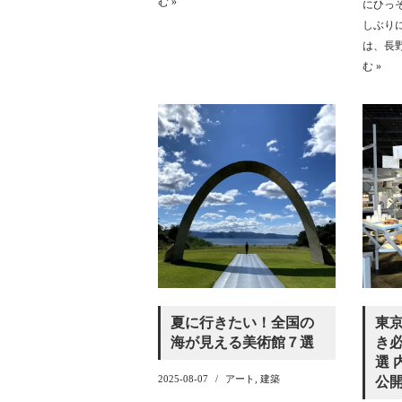
む »
にひっ
しぶり
は、長
む »
夏に行きたい！全国の
東京
海が見える美術館７選
き必
選 
2025-08-07
アート
,
建築
公