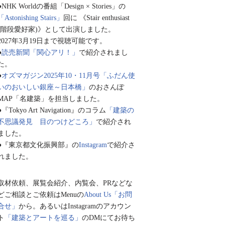
●NHK Worldの番組「Design × Stories」の
「Astonishing Stairs」
回に 《Stair enthusiast
(階段愛好家)》として出演しました。
2027年3月19日まで視聴可能です。
●
読売新聞「関心アリ！」
で紹介されまし
た。
●
オズマガジン2025年10・11月号「ふだん使
いのおいしい銀座～日本橋」
のおさんぽ
MAP「名建築」を担当しました。
●『Tokyo Art Navigation』のコラム
「建築の
不思議発見 目のつけどころ」
で紹介され
ました。
●『東京都文化振興部』の
Instagram
で紹介さ
れました。
取材依頼、展覧会紹介、内覧会、PRなどな
どご相談とご依頼はMenuの
About Us「お問
合せ」
から。あるいはInstagramのアカウン
ト
「建築とアートを巡る」
のDMにてお待ち