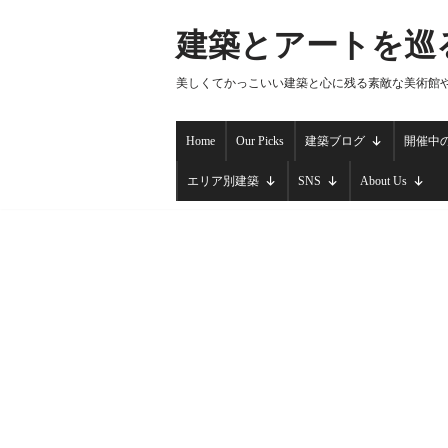
建築とアートを巡
コ
ン
美しくてかっこいい建築と心に残る素敵な美術館
テ
ン
Home
Our Picks
建築ブログ
開催中
ツ
へ
エリア別建築
SNS
About Us
ス
キ
ッ
プ