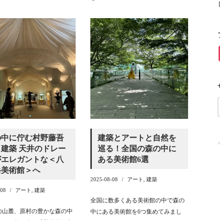
の中に佇む村野藤吾
建築とアートと自然を
A
建築 天井のドレー
巡る！全国の森の中に
がエレガントな＜八
ある美術館6選
岳美術館＞へ
2025-08-08
アート
,
建築
-08
アート
,
建築
全国に数多くある美術館の中で森の
の山麓、原村の豊かな森の中
中にある美術館を6つ集めてみまし