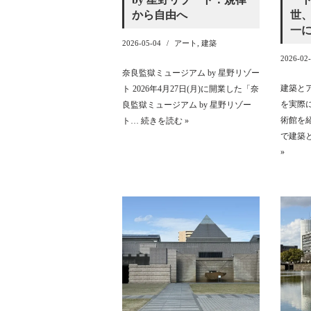
から自由へ
世
一
2026-05-04
アート
,
建築
2026-02
奈良監獄ミュージアム by 星野リゾー
建築と
ト 2026年4月27日(月)に開業した「奈
を実際
良監獄ミュージアム by 星野リゾー
術館を
ト…
続きを読む »
で建築
»