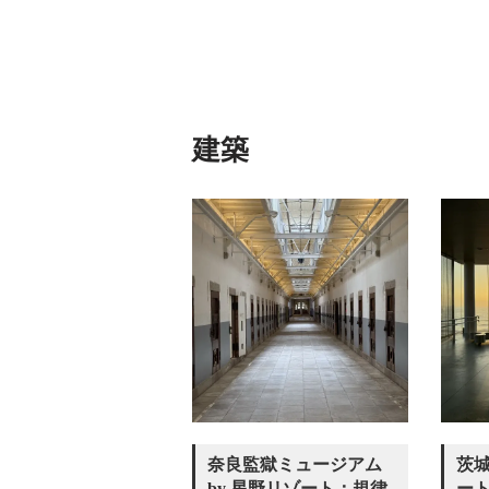
建築
奈良監獄ミュージアム
茨
by 星野リゾート：規律
ート