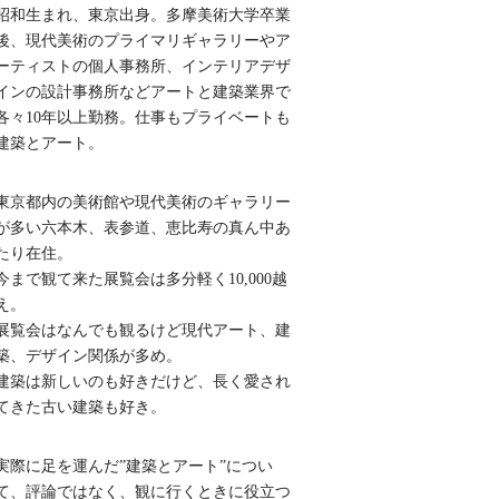
昭和生まれ、東京出身。多摩美術大学卒業
後、現代美術のプライマリギャラリーやア
ーティストの個人事務所、インテリアデザ
インの設計事務所などアートと建築業界で
各々10年以上勤務。仕事もプライベートも
建築とアート。
東京都内の美術館や現代美術のギャラリー
が多い六本木、表参道、恵比寿の真ん中あ
たり在住。
今まで観て来た展覧会は多分軽く10,000越
え。
展覧会はなんでも観るけど現代アート、建
築、デザイン関係が多め。
建築は新しいのも好きだけど、長く愛され
てきた古い建築も好き。
実際に足を運んだ”建築とアート”につい
て、評論ではなく、観に行くときに役立つ