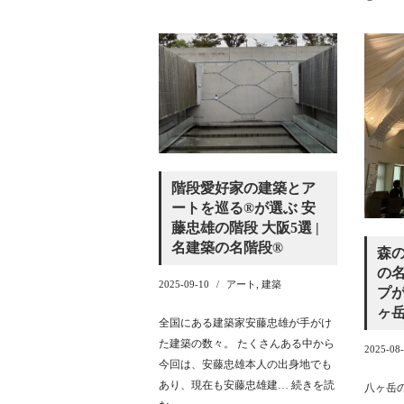
階段愛好家の建築とア
ートを巡る®️が選ぶ 安
藤忠雄の階段 大阪5選 |
名建築の名階段®️
森
の名
2025-09-10
アート
,
建築
プ
ヶ
全国にある建築家安藤忠雄が手がけ
た建築の数々。 たくさんある中から
2025-08
今回は、安藤忠雄本人の出身地でも
あり、現在も安藤忠雄建…
続きを読
八ヶ岳