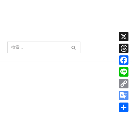
X
Thread
Facebo
Line
Copy
Link
Google
Transla
共
有