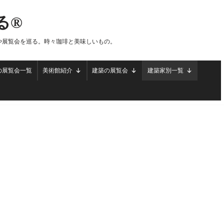
る®
や展覧会を巡る。時々珈琲と美味しいもの。
の展覧会一覧
美術館紹介
建築の展覧会
建築家別一覧