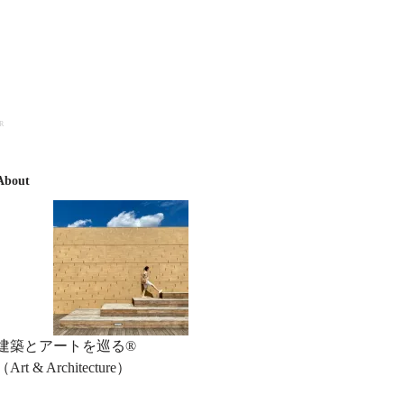
R
About
建築とアートを巡る®︎
（Art & Architecture）