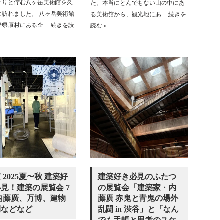
そりと佇む八ヶ岳美術館を久
た。本当にとんでもない山の中にあ
に訪れました。 八ヶ岳美術館
る美術館から、観光地にあ…
続きを
野県原村にある全…
続きを読
読む »
 2025夏〜秋 建築好
建築好き必見のふたつ
見！建築の展覧会 7
の展覧会「建築家・内
内藤廣、万博、建物
藤廣 赤鬼と青鬼の場外
開などなど
乱闘 in 渋谷」と「なん
でも手帳と思考のスケ