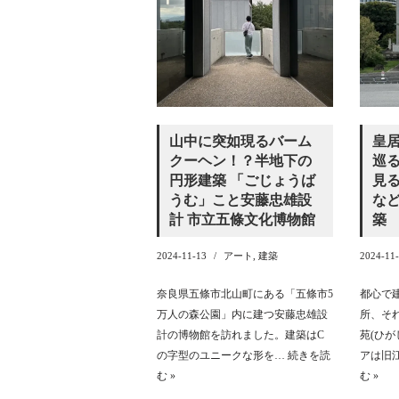
山中に突如現るバーム
皇
クーヘン！？半地下の
巡
円形建築 「ごじょうば
見
うむ」こと安藤忠雄設
な
計 市立五條文化博物館
築
2024-11-13
アート
,
建築
2024-11
奈良県五條市北山町にある「五條市5
都心で
万人の森公園」内に建つ安藤忠雄設
所、そ
計の博物館を訪れました。建築はC
苑(ひ
の字型のユニークな形を…
続きを読
アは旧
む »
む »