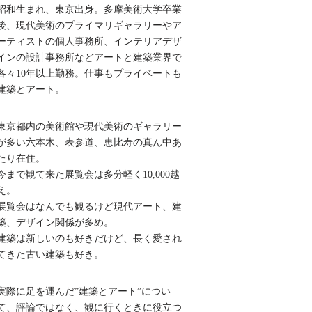
昭和生まれ、東京出身。多摩美術大学卒業
後、現代美術のプライマリギャラリーやア
ーティストの個人事務所、インテリアデザ
インの設計事務所などアートと建築業界で
各々10年以上勤務。仕事もプライベートも
建築とアート。
東京都内の美術館や現代美術のギャラリー
が多い六本木、表参道、恵比寿の真ん中あ
たり在住。
今まで観て来た展覧会は多分軽く10,000越
え。
展覧会はなんでも観るけど現代アート、建
築、デザイン関係が多め。
建築は新しいのも好きだけど、長く愛され
てきた古い建築も好き。
実際に足を運んだ”建築とアート”につい
て、評論ではなく、観に行くときに役立つ