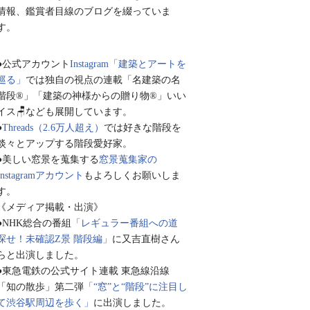
情報、鑑賞者目線のブログを綴っていま
す。
●公式アカウント
Instagram「建築とアートを
巡る」
では独自の視点の連載「名建築の名
階段®︎」「建築の神様からの贈り物®︎」いい
イス🪑なども展開しています。
●
Threads（2.6万人超え）
では好きな階段を
淡々とアップする階段愛好家。
●美しい窓景を蒐集する
窓景蒐集家の
Instagramアカウント
もよろしくお願いしま
す。
《メディア掲載・出演》
●NHK総合の番組
「レギュラー番組への道
探せ！未確認Z景 階段編」
に又吉直樹さん
らと出演しました。
●東急電鉄の公式サイト連載 東急線沿線
「知の散歩」第二弾
「“窓”と“階段”に注目し
て渋谷駅周辺を歩く」
に出演しました。