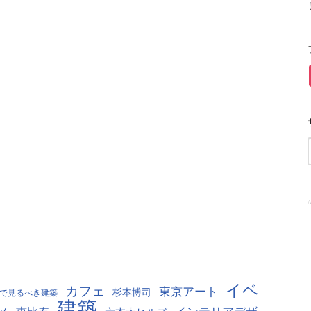
A
イベ
カフェ
東京アート
杉本博司
で見るべき建築
建築