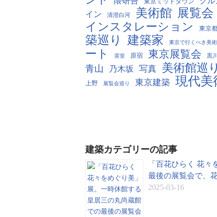
隈研吾
グル
東京ミッドタウン
美術館
展覧会
イン
清澄白河
インスタレーション
東京
築巡り
建築家
東京で行くべき美術
ート
東京展覧会
原宿
茶室
黒
美術館巡
青山
写真
乃木坂
現代美
東京建築
上野
展覧会巡り
建築カテゴリーの記事
「百花ひらく 花々
最後の展覧会で、
2025-03-16