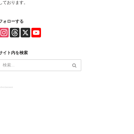
しております。
フォローする
I
T
X
Y
n
h
o
s
r
u
t
e
T
a
a
u
サイト内を検索
g
d
b
r
s
e
a
C
m
h
a
n
n
e
dvertisement
l