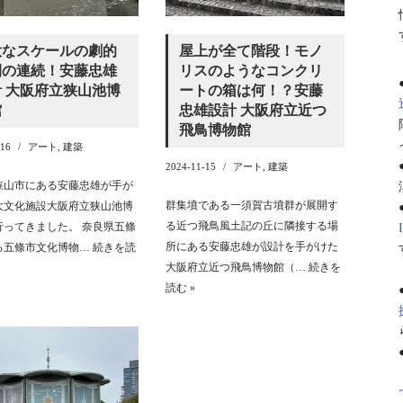
大なスケールの劇的
屋上が全て階段！モノ
間の連続！安藤忠雄
リスのようなコンクリ
 大阪府立狭山池博
ートの箱は何！？安藤
館
忠雄設計 大阪府立近つ
飛鳥博物館
-16
アート
,
建築
2024-11-15
アート
,
建築
狭山市にある安藤忠雄が手が
群集墳である一須賀古墳群が展開す
大文化施設大阪府立狭山池博
る近つ飛鳥風土記の丘に隣接する場
行ってきました。 奈良県五條
所にある安藤忠雄が設計を手がけた
る五條市文化博物…
続きを読
大阪府立近つ飛鳥博物館（…
続きを
読む »