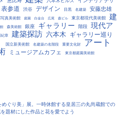
インテリアデザ
メ
恵比寿
六本木ヒルズ
表参道
デザイン
安藤忠雄
渋谷
目黒
名建築
建
東京都現代美術館
都写真美術館
白金台
広尾
森ビル
庭園
現代ア
ギャラリー
銀座
階段
森美術館
館
建築探訪
六本木
ギャラリー巡り
川紀章
アート
り
国立新美術館
名建築の名階段
重要文化財
術
ミュージアムカフェ
東京都庭園美術館
をめぐり美」展。一時休館する皇居三の丸尚蔵館での
花を題材にした作品と花を愛でよう