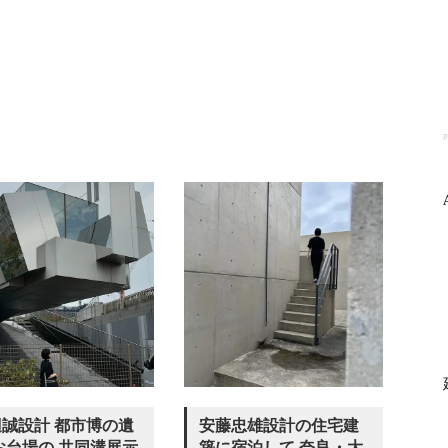
P
誠設計 都市博の遺
安藤忠雄設計の住宅建
お台場の 共同溝展示
築に宿泊して 奈良・大