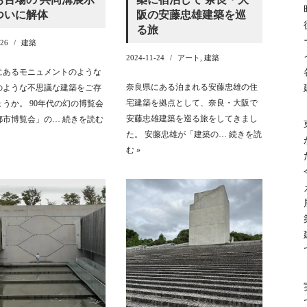
ついに解体
阪の安藤忠雄建築を巡
る旅
-26
建築
2024-11-24
アート
,
建築
にあるモニュメントのような
奈良県にある泊まれる安藤忠雄の住
のような不思議な建築をご存
宅建築を拠点として、奈良・大阪で
うか。 90年代の幻の博覧会
安藤忠雄建築を巡る旅をしてきまし
都市博覧会」の…
続きを読む
た。 安藤忠雄が「建築の…
続きを読
む »