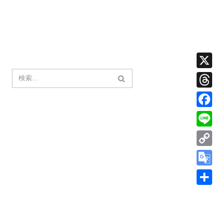
X
Thread
Facebo
Line
Copy
Link
Google
Transla
共
有