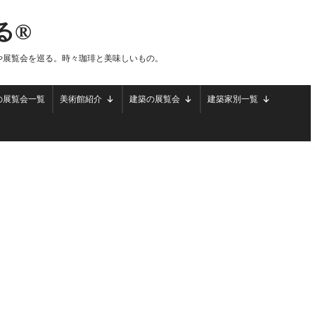
る®
や展覧会を巡る。時々珈琲と美味しいもの。
の展覧会一覧
美術館紹介
建築の展覧会
建築家別一覧