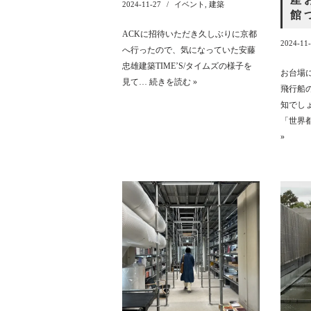
2024-11-27
イベント
,
建築
館 
ACKに招待いただき久しぶりに京都
2024-11
へ行ったので、気になっていた安藤
忠雄建築TIME’S/タイムズの様子を
お台場
見て…
続きを読む »
飛行船
知でしょ
「世界
»