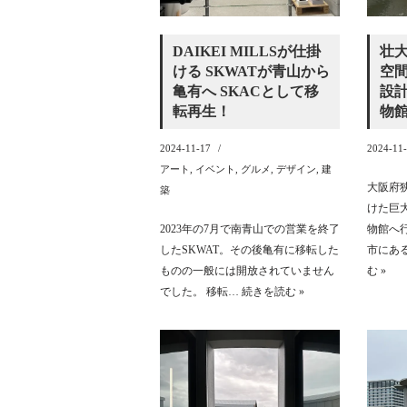
DAIKEI MILLSが仕掛
壮
ける SKWATが青山から
空
亀有へ SKACとして移
設計
転再生！
物
2024-11-17
2024-11
アート
,
イベント
,
グルメ
,
デザイン
,
建
大阪府
築
けた巨
2023年の7月で南青山での営業を終了
物館へ
したSKWAT。その後亀有に移転した
市にあ
ものの一般には開放されていません
む »
でした。 移転…
続きを読む »