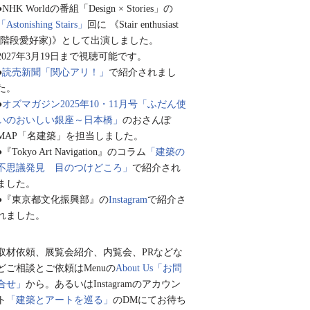
●NHK Worldの番組「Design × Stories」の
「Astonishing Stairs」
回に 《Stair enthusiast
(階段愛好家)》として出演しました。
2027年3月19日まで視聴可能です。
●
読売新聞「関心アリ！」
で紹介されまし
た。
●
オズマガジン2025年10・11月号「ふだん使
いのおいしい銀座～日本橋」
のおさんぽ
MAP「名建築」を担当しました。
●『Tokyo Art Navigation』のコラム
「建築の
不思議発見 目のつけどころ」
で紹介され
ました。
●『東京都文化振興部』の
Instagram
で紹介さ
れました。
取材依頼、展覧会紹介、内覧会、PRなどな
どご相談とご依頼はMenuの
About Us「お問
合せ」
から。あるいはInstagramのアカウン
ト
「建築とアートを巡る」
のDMにてお待ち