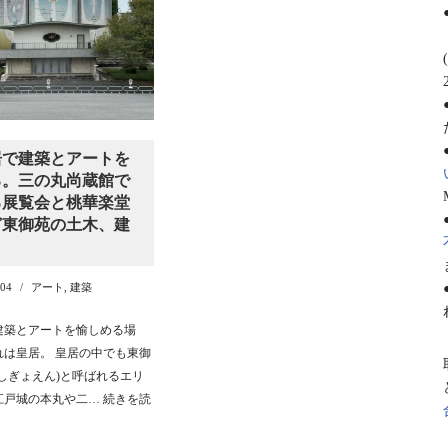
居で建築とアートを
る。三の丸尚蔵館で
る展覧会と桃華楽堂
ど東御苑の土木、建
-04
アート
,
建築
建築とアートを愉しめる場
れは皇居。 皇居の中でも東御
がしぎょえん)と呼ばれるエリ
江戸城の本丸や二…
続きを読