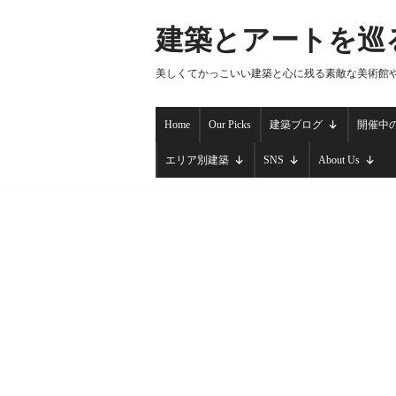
建築とアートを巡
コ
ン
美しくてかっこいい建築と心に残る素敵な美術館
テ
ン
Home
Our Picks
建築ブログ
開催中
ツ
へ
エリア別建築
SNS
About Us
ス
キ
ッ
プ