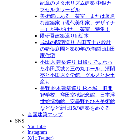
紀章のメタボリズム建築 中銀カ
プセルタワービル
美術館にある「茶室」または著名
な建築家（現代美術家、デザイナ
ー）が手がけた「茶室」特集！
隈研吾建築巡りin栃木
成城の邸宅巡り 吉田五十八設計
の猪俣庭園と築80年の洋館旧山田
家住宅
小田原 建築巡り 日帰りでまわっ
た小田原城と三の丸ホール、清閑
亭と小田原文学館、グルメとお土
産も
長野 松本建築巡り 松本城、旧開
智学校、窪田空穂記念館、日本浮
世絵博物館、安曇野ちひろ美術館
などなど新旧15の建築をめぐる
全国建築マップ
SNS
YouTube
Instagram
X(旧Twitter)