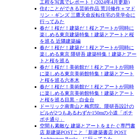
工程を写真でレポート！(2024年4月更新)
住むことができる芸術作品 荒川修作＋マド
リン・ギンズ 三鷹天命反転住宅の見学会に
行ってみた
春だ！桜だ！建築だ！桜とアートが同時に
楽しめる東京建築特集！建築とアートと桜
を巡る 近隣建築編
春だ！桜だ！建築だ！桜とアートが同時に
楽しめる東京 隈研吾 建築特集！建築とアー
トと桜を巡る
春だ！桜だ！美術館だ！桜とアートが同時
に楽しめる東京美術館特集！建築とアート
と桜を巡る六本木
春だ！桜だ！美術館だ！桜とアートが同時
に楽しめる東京美術館特集！建築とアート
と桜を巡る目黒・白金台
ドーリック南青山と梅窓院。隈研吾設計の
ビルが2つもあるわずか150mの小道「ボチ
ボチ通り」
空間も素敵な 建築とアートをまたぐ専門書
店 新建築POSTこと「新建築書店 POST
Architecture Books」に行ってみた