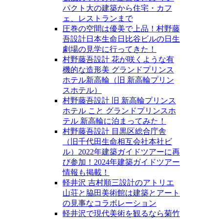
パクト大の建築から住宅・カフ
ェ、レストランまで
圧巻の空間は優美で上品！村野藤
吾設計日本生命日比谷ビルの日生
劇場の見学に行ってきた！
村野藤吾設計 花が咲くような有
機的な造形美 グランドプリンス
ホテル新高輪（旧 新高輪プリン
スホテル）
村野藤吾設計 旧 新高輪プリンス
ホテル こと グランドプリンスホ
テル 新高輪に泊まってみた！
村野藤吾設計 目黒区総合庁舎
（旧千代田生命相互会社本社ビ
ル）2022年建築ガイドツアーに再
び参加！2024年建築ガイドツアー
情報も掲載！
軽井沢 吉村順三設計のアトリエ
山荘と脇田美術館は建築とアート
の見事なコラボレーション
軽井沢で現代美術を観るなら菊竹