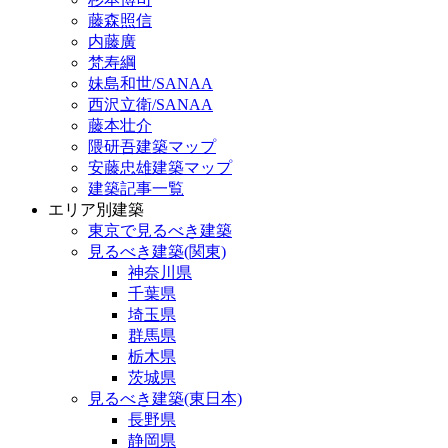
藤森照信
内藤廣
梵寿綱
妹島和世/SANAA
西沢立衛/SANAA
藤本壮介
隈研吾建築マップ
安藤忠雄建築マップ
建築記事一覧
エリア別建築
東京で見るべき建築
見るべき建築(関東)
神奈川県
千葉県
埼玉県
群馬県
栃木県
茨城県
見るべき建築(東日本)
長野県
静岡県