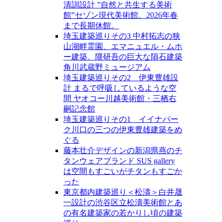
清訓設計 ”自然と共生する美術
館”セゾン現代美術館。2026年春
まで長期休館。
埼玉建築巡りその3 中村拓志の狭
山湖畔霊園、エマニュエル・ムホ
ー建築、隈研吾の巨大な隕石建築
角川武蔵野ミュージアム
埼玉建築巡りその2 伊東豊雄設
計 まるで呼吸しているような空
間 ヤオコー川越美術館・三栖右
嗣記念館
埼玉建築巡りその1 イイナパー
ク川口の三つの伊東豊雄建築をめ
ぐる
藤本壮介デザインの新潟県燕のチ
タンウェアブランド SUS gallery
は空間もすごいがチタンもすごか
った
東京都内建築巡り＜松濤＞白井晟
一設計の渋谷区立松濤美術館とあ
の有名建築家の若かりし頃の建築