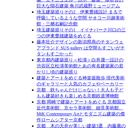
巨大な隕石建築 角川武蔵野ミュージアム
埼玉建築巡りその2 伊東豊雄設計 まるで
呼吸しているような空間 ヤオコー川越美術
館・三栖右嗣記念館
埼玉建築巡りその1 イイナパーク川口の三
つの伊東豊雄建築をめぐる
藤本壮介デザインの新潟県燕のチタンウェ
アブランド SUS gallery は空間もすごいがチ
タンもすごかった
東京都内建築巡り＜松濤＞白井晟一設計の
渋谷区立松濤美術館とあの有名建築家の若
かりし頃の建築巡り
建築とアートをめぐる神楽坂散歩 現代美術
のギャラリーと人気のカフェやベーカリー
京都 鉄ちゃんだけじゃない！大人も子ど
もも建築好きも楽しめる京都鉄道博物館
京都 岡崎で建築とアートをめぐる 京都国立
近代美術館、京セラ美術館、細見美術館、
MtK Contemporary Artとモダニズム建築の傑
作ロームシアター京都
京都 木の天井が美しい建築3選 内藤廣の