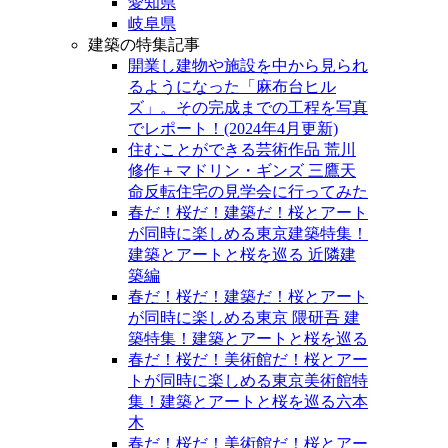
愛知県
岐阜県
建築の特集記事
開業し建物や施設を中から見られ
るようになった「麻布台ヒル
ズ」。その完成までの工程を写真
でレポート！(2024年4月更新)
住むことができる芸術作品 荒川
修作＋マドリン・ギンズ 三鷹天
命反転住宅の見学会に行ってみた
春だ！桜だ！建築だ！桜とアート
が同時に楽しめる東京建築特集！
建築とアートと桜を巡る 近隣建
築編
春だ！桜だ！建築だ！桜とアート
が同時に楽しめる東京 隈研吾 建
築特集！建築とアートと桜を巡る
春だ！桜だ！美術館だ！桜とアー
トが同時に楽しめる東京美術館特
集！建築とアートと桜を巡る六本
木
春だ！桜だ！美術館だ！桜とアー