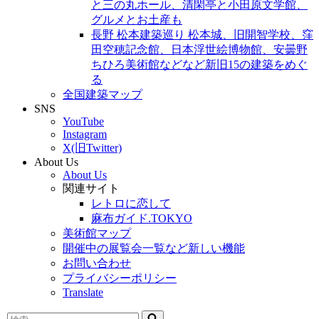
と三の丸ホール、清閑亭と小田原文学館、
グルメとお土産も
長野 松本建築巡り 松本城、旧開智学校、窪
田空穂記念館、日本浮世絵博物館、安曇野
ちひろ美術館などなど新旧15の建築をめぐ
る
全国建築マップ
SNS
YouTube
Instagram
X(旧Twitter)
About Us
About Us
関連サイト
レトロに恋して
麻布ガイド.TOKYO
美術館マップ
開催中の展覧会一覧など新しい機能
お問い合わせ
プライバシーポリシー
Translate
検