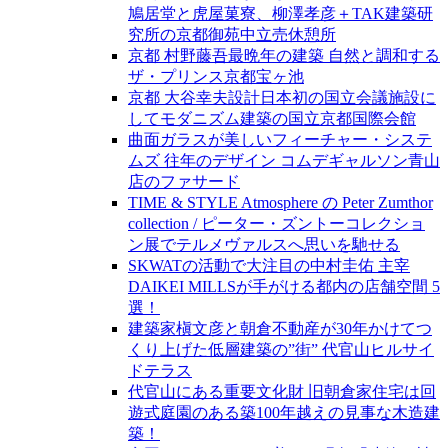
鳩居堂と虎屋菓寮、柳澤孝彦＋TAK建築研
究所の京都御苑中立売休憩所
京都 村野藤吾最晩年の建築 自然と調和する
ザ・プリンス京都宝ヶ池
京都 大谷幸夫設計日本初の国立会議施設に
してモダニズム建築の国立京都国際会館
曲面ガラスが美しいフィーチャー・システ
ムズ 往年のデザイン コムデギャルソン青山
店のファサード
TIME & STYLE Atmosphere の Peter Zumthor
collection / ピーター・ズントーコレクショ
ン展でテルメヴァルスへ思いを馳せる
SKWATの活動で大注目の中村圭佑 主宰
DAIKEI MILLSが手がける都内の店舗空間 5
選！
建築家槇文彦と朝倉不動産が30年かけてつ
くり上げた低層建築の”街” 代官山ヒルサイ
ドテラス
代官山にある重要文化財 旧朝倉家住宅は回
遊式庭園のある築100年越えの見事な木造建
築！