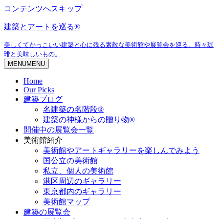
コンテンツへスキップ
建築とアートを巡る®
美しくてかっこいい建築と心に残る素敵な美術館や展覧会を巡る。時々珈
琲と美味しいもの。
MENU
MENU
Home
Our Picks
建築ブログ
名建築の名階段®
建築の神様からの贈り物®
開催中の展覧会一覧
美術館紹介
美術館やアートギャラリーを楽しんでみよう
国公立の美術館
私立、個人の美術館
港区周辺のギャラリー
東京都内のギャラリー
美術館マップ
建築の展覧会