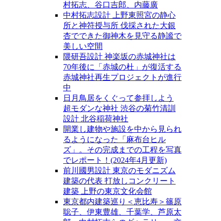
村拓志、谷口吉郎、内藤廣
中村拓志設計 上野東照宮の静心
所と神符授与所 伐採された大銀
杏でできた御神木を見守る静謐で
美しい空間
隈研吾設計 神楽坂の赤城神社は
70年後に「赤城の杜」が復活する
赤城神社再生プロジェクトが進行
中
日月鳥居をくぐって参拝しよう
超モダンな神社 渋谷の菊竹清訓
設計 北谷稲荷神社
開業し建物や施設を中から見られ
るようになった「麻布台ヒル
ズ」。その完成までの工程を写真
でレポート！(2024年4月更新)
前川國男設計 東京のモダニズム
建築の代表 打放しコンクリート
建築 上野の東京文化会館
東京都内建築巡り＜恵比寿＞篠原
聡子、伊東豊雄、千葉学、芦原太