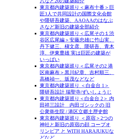
八など20の建築紹介
東京都内建築巡り＜麻布十番＞巨
匠3人で共同設計の国際文化会館
や隈研吾建築、AAOAAのはなぶ
さなど新旧の建築全部紹介
東京都内建築巡り＜広尾その１渋
谷区広尾編＞安藤忠雄に竹山実、
丹下健三、槇文彦、隈研吾、青木
淳、伊東豊雄 実は巨匠の建築が
いっぱい
東京都内建築巡り＜広尾その2 港
区南麻布＞黒川紀章、吉村順三、
高橋禎一、坂茂などなど
東京都内建築巡り ＜白金台 1＞
隈研吾設計 瑞聖寺/ずいしょうじ
東京都内建築巡り＜白金台 2＞ 内
田祥三設計 内田ゴシックの 旧
公衆衛生院 / 港区立郷土歴史館
東京都内建築巡り ＜原宿＞2つの
神社と新旧の原宿の顔 コープオ
リンピア と WITH HARAJUKUな
どなど