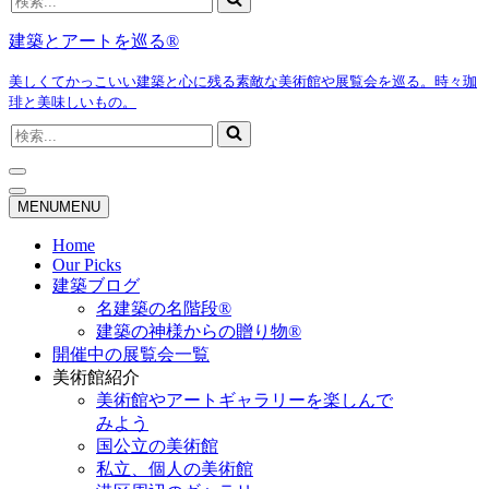
索...
建築とアートを巡る®
美しくてかっこいい建築と心に残る素敵な美術館や展覧会を巡る。時々珈
琲と美味しいもの。
検
索...
ナ
ビ
ナ
MENU
MENU
ゲ
ビ
ー
ゲ
Home
シ
ー
Our Picks
ョ
シ
建築ブログ
ン
ョ
名建築の名階段®
メ
ン
建築の神様からの贈り物®
ニ
メ
開催中の展覧会一覧
ュ
ニ
ー
ュ
美術館紹介
ー
美術館やアートギャラリーを楽しんで
みよう
国公立の美術館
私立、個人の美術館