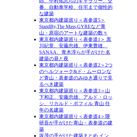
郎、中村拓志らのギャラリー、交
番、自動車学校、住宅まで個性的
な建築
東京都内建築巡り＜表参道5＞
StandBy,The Mass,GYREなど青
山・原宿のアートな建築の数々
東京都内建築巡り＜表参道1＞ 黒
川紀章、安藤忠雄、伊東豊雄、
SANAA、青木淳らが手がけた名
建築の昼と夜
東京都内建築巡り＜表参道2＞2つ
のヘルツォーク&ド・ムーロンな
ど青山・表参道のみゆき通りで見
るべき建築
東京都内建築巡り＜表参道3＞山
下和正、安藤忠雄、アルド・ロッ
シ、リカルド・ボフィル 青山 往
年の名建築
東京都内建築巡り＜表参道4＞隈
研吾が手がけた青山・表参道の建
築
坂茂の手がけた建築まとめ イン