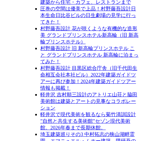
建築から住宅・カフェ、レストランまで
圧巻の空間は優美で上品！村野藤吾設計日
本生命日比谷ビルの日生劇場の見学に行っ
てきた！
村野藤吾設計 花が咲くような有機的な造形
美 グランドプリンスホテル新高輪（旧 新高
輪プリンスホテル）
村野藤吾設計 旧 新高輪プリンスホテル こ
と グランドプリンスホテル 新高輪に泊まっ
てみた！
村野藤吾設計 目黒区総合庁舎（旧千代田生
命相互会社本社ビル）2022年建築ガイドツ
アーに再び参加！2024年建築ガイドツアー
情報も掲載！
軽井沢 吉村順三設計のアトリエ山荘と脇田
美術館は建築とアートの見事なコラボレー
ション
軽井沢で現代美術を観るなら菊竹清訓設計
”自然と共生する美術館”セゾン現代美術
館。2026年春まで長期休館。
埼玉建築巡りその3 中村拓志の狭山湖畔霊
園、エマニュエル・ムホー建築、隈研吾の