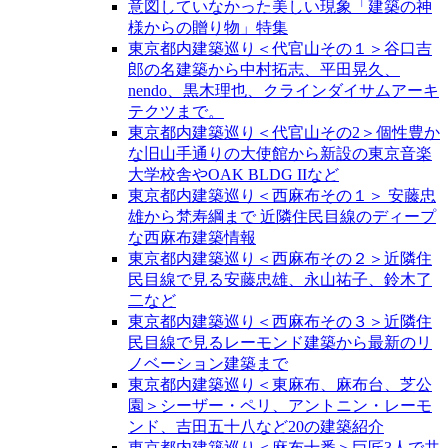
意図していなかった美しい現象「建築の神
様からの贈り物」特集
東京都内建築巡り＜代官山その１＞谷口吉
郎の名建築から中村拓志、平田晃久、
nendo、黒木理也、クラインダイサムアーキ
テクツまで。
東京都内建築巡り＜代官山その2＞個性豊か
な旧山手通りの大使館から新設の東京音楽
大学校舎やOAK BLDG IIなど
東京都内建築巡り＜西麻布その１＞ 安藤忠
雄から梵寿綱まで 近隣住民目線のディープ
な西麻布建築情報
東京都内建築巡り＜西麻布その２＞近隣住
民目線で見る安藤忠雄、永山祐子、鈴木了
二など
東京都内建築巡り＜西麻布その３＞近隣住
民目線で見るレーモンド建築から最新のリ
ノベーション建築まで
東京都内建築巡り＜東麻布、麻布台、芝公
園＞シーザー・ペリ、アントニン・レーモ
ンド、吉田五十八など20の建築紹介
東京都内建築巡り＜麻布十番＞巨匠3人で共