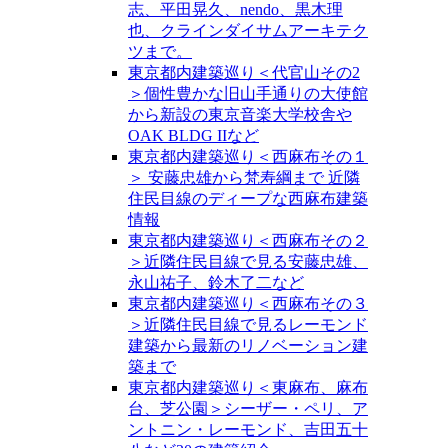
志、平田晃久、nendo、黒木理
也、クラインダイサムアーキテク
ツまで。
東京都内建築巡り＜代官山その2
＞個性豊かな旧山手通りの大使館
から新設の東京音楽大学校舎や
OAK BLDG IIなど
東京都内建築巡り＜西麻布その１
＞ 安藤忠雄から梵寿綱まで 近隣
住民目線のディープな西麻布建築
情報
東京都内建築巡り＜西麻布その２
＞近隣住民目線で見る安藤忠雄、
永山祐子、鈴木了二など
東京都内建築巡り＜西麻布その３
＞近隣住民目線で見るレーモンド
建築から最新のリノベーション建
築まで
東京都内建築巡り＜東麻布、麻布
台、芝公園＞シーザー・ペリ、ア
ントニン・レーモンド、吉田五十