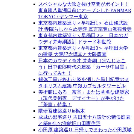
スペシャルな大吹き抜け空間がポイント！
東京駅八重洲口前にオープンしたYANMAR
TOKYO / ヤンマー東京
東京都内建築巡り＜早稲田1＞ 石山修武設
計 寺院らしからぬ寺院 真言宗豊山派観音寺
東京都内建築巡り＜早稲田 2＞ 日本のガ
ウディ梵寿綱設計 ドラード和世陀
東京都内建築巡り＜早稲田3＞ 早稲田大学
の建築 大隈記念講堂と大隈庭園
日本のガウディ奇才 梵寿鋼（ぼんじゅこ
う）田中俊郎時代の建築「カーサ中目黒」
に行ってみた！
解体工事が終わり姿を消した黒川紀章のメ
タボリズム建築 中銀カプセルタワービル
美術館にある「茶室」または著名な建築家
（現代美術家、デザイナー）が手がけた
「茶室」特集！
隈研吾建築巡りin栃木
成城の邸宅巡り 吉田五十八設計の猪俣庭園
と築80年の洋館旧山田家住宅
小田原 建築巡り 日帰りでまわった小田原城