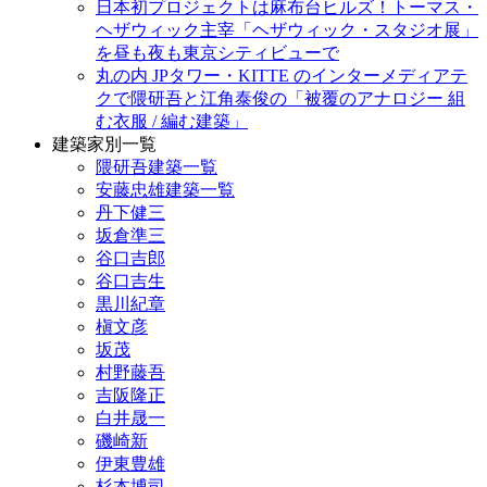
日本初プロジェクトは麻布台ヒルズ！トーマス・
ヘザウィック主宰「ヘザウィック・スタジオ展」
を昼も夜も東京シティビューで
丸の内 JPタワー・KITTE のインターメディアテ
クで隈研吾と江角泰俊の「被覆のアナロジー 組
む衣服 / 編む建築」
建築家別一覧
隈研吾建築一覧
安藤忠雄建築一覧
丹下健三
坂倉準三
谷口吉郎
谷口吉生
黒川紀章
槇文彦
坂茂
村野藤吾
吉阪隆正
白井晟一
磯崎新
伊東豊雄
杉本博司