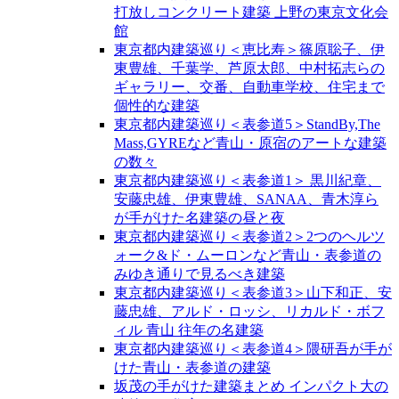
打放しコンクリート建築 上野の東京文化会
館
東京都内建築巡り＜恵比寿＞篠原聡子、伊
東豊雄、千葉学、芦原太郎、中村拓志らの
ギャラリー、交番、自動車学校、住宅まで
個性的な建築
東京都内建築巡り＜表参道5＞StandBy,The
Mass,GYREなど青山・原宿のアートな建築
の数々
東京都内建築巡り＜表参道1＞ 黒川紀章、
安藤忠雄、伊東豊雄、SANAA、青木淳ら
が手がけた名建築の昼と夜
東京都内建築巡り＜表参道2＞2つのヘルツ
ォーク&ド・ムーロンなど青山・表参道の
みゆき通りで見るべき建築
東京都内建築巡り＜表参道3＞山下和正、安
藤忠雄、アルド・ロッシ、リカルド・ボフ
ィル 青山 往年の名建築
東京都内建築巡り＜表参道4＞隈研吾が手が
けた青山・表参道の建築
坂茂の手がけた建築まとめ インパクト大の