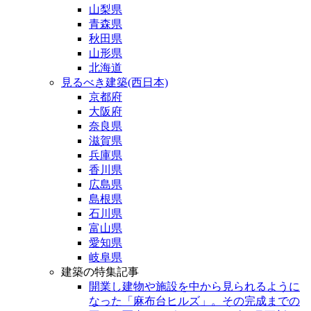
山梨県
青森県
秋田県
山形県
北海道
見るべき建築(西日本)
京都府
大阪府
奈良県
滋賀県
兵庫県
香川県
広島県
島根県
石川県
富山県
愛知県
岐阜県
建築の特集記事
開業し建物や施設を中から見られるように
なった「麻布台ヒルズ」。その完成までの