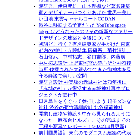
隈研吾、伊東豊雄、山本理顕など著名建築
家とデザイナーがつくりあげた 世界一美し
い団地 東雲キャナルコートCODAN
渋谷に移転する予定だったYouTube space
tokyo はどうなったの？その斬新なファサー
ドデザインの建築と今後について
初詣どこ行く？有名建築家が手がけた東京
都内の神社・寺院特集 隈研吾、菊竹清訓、
石山修武、中村拓志、谷口吉郎、内藤廣
中村拓志設計 上野東照宮の静心所と神符授
与所 伐採された大銀杏でできた御神木を見
守る静謐で美しい空間
隈研吾設計 神楽坂の赤城神社は70年後に
「赤城の杜」が復活する赤城神社再生プロ
ジェクトが進行中
日月鳥居をくぐって参拝しよう 超モダンな
神社 渋谷の菊竹清訓設計 北谷稲荷神社
開業し建物や施設を中から見られるように
なった「麻布台ヒルズ」。その完成までの
工程を写真でレポート！(2024年4月更新)
前川國男設計 東京のモダニズム建築の代表