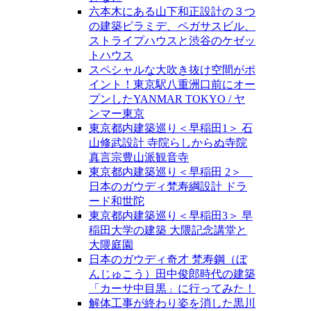
六本木にある山下和正設計の３つ
の建築ピラミデ、ペガサスビル、
ストライプハウスと渋谷のケゼッ
トハウス
スペシャルな大吹き抜け空間がポ
イント！東京駅八重洲口前にオー
プンしたYANMAR TOKYO / ヤ
ンマー東京
東京都内建築巡り＜早稲田1＞ 石
山修武設計 寺院らしからぬ寺院
真言宗豊山派観音寺
東京都内建築巡り＜早稲田 2＞
日本のガウディ梵寿綱設計 ドラ
ード和世陀
東京都内建築巡り＜早稲田3＞ 早
稲田大学の建築 大隈記念講堂と
大隈庭園
日本のガウディ奇才 梵寿鋼（ぼ
んじゅこう）田中俊郎時代の建築
「カーサ中目黒」に行ってみた！
解体工事が終わり姿を消した黒川