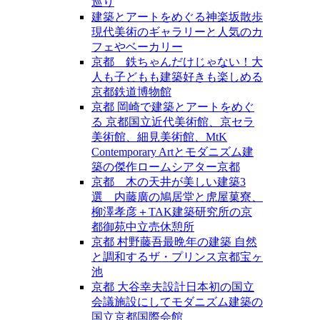
巡り
建築とアートをめぐる神楽坂散歩
現代美術のギャラリーと人気のカ
フェやベーカリー
京都 鉄ちゃんだけじゃない！大
人も子どもも建築好きも楽しめる
京都鉄道博物館
京都 岡崎で建築とアートをめぐ
る 京都国立近代美術館、京セラ
美術館、細見美術館、MtK
Contemporary Artとモダニズム建
築の傑作ロームシアター京都
京都 木の天井が美しい建築3
選 内藤廣の鳩居堂と虎屋菓寮、
柳澤孝彦＋TAK建築研究所の京
都御苑中立売休憩所
京都 村野藤吾最晩年の建築 自然
と調和するザ・プリンス京都宝ヶ
池
京都 大谷幸夫設計日本初の国立
会議施設にしてモダニズム建築の
国立京都国際会館