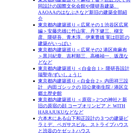
同設計の国際文化会館や隈研吾建築、
AAOAAのはなぶさなど新旧の建築全部紹
介
東京都内建築巡り＜広尾その１渋谷区広尾
編＞安藤忠雄に竹山実、丹下健三、槇文
彦、隈研吾、青木淳、伊東豊雄 実は巨匠の
建築がいっぱい
東京都内建築巡り＜広尾その2 港区南麻布
＞黒川紀章、吉村順三、高橋禎一、坂茂な
どなど
東京都内建築巡り ＜白金台 1＞ 隈研吾設計
瑞聖寺/ずいしょうじ
東京都内建築巡り＜白金台 2＞ 内田祥三設
計 内田ゴシックの 旧公衆衛生院 / 港区立
郷土歴史館
東京都内建築巡り ＜原宿＞2つの神社と新
旧の原宿の顔 コープオリンピア と WITH
HARAJUKUなどなど
六本木にある山下和正設計の３つの建築ピ
ラミデ、ペガサスビル、ストライプハウス
と渋谷のケゼットハウス