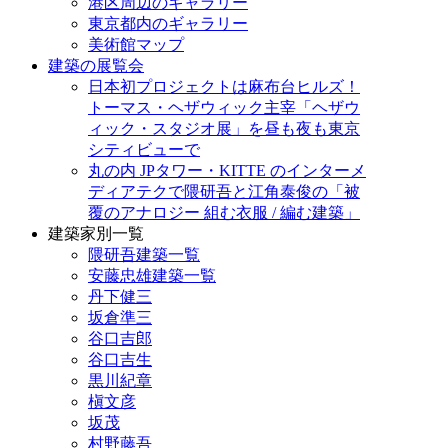
港区周辺のギャラリー
東京都内のギャラリー
美術館マップ
建築の展覧会
日本初プロジェクトは麻布台ヒルズ！
トーマス・ヘザウィック主宰「ヘザウ
ィック・スタジオ展」を昼も夜も東京
シティビューで
丸の内 JPタワー・KITTE のインターメ
ディアテクで隈研吾と江角泰俊の「被
覆のアナロジー 組む衣服 / 編む建築」
建築家別一覧
隈研吾建築一覧
安藤忠雄建築一覧
丹下健三
坂倉準三
谷口吉郎
谷口吉生
黒川紀章
槇文彦
坂茂
村野藤吾