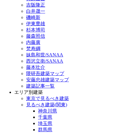
吉阪隆正
白井晟一
磯崎新
伊東豊雄
杉本博司
藤森照信
内藤廣
梵寿綱
妹島和世/SANAA
西沢立衛/SANAA
藤本壮介
隈研吾建築マップ
安藤忠雄建築マップ
建築記事一覧
エリア別建築
東京で見るべき建築
見るべき建築(関東)
神奈川県
千葉県
埼玉県
群馬県