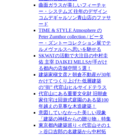
曲面ガラスが美しいフィーチャ
ー・システムズ 往年のデザイン
コムデギャルソン青山店のファサ
ード
TIME & STYLE Atmosphere の
Peter Zumthor collection / ピータ
ー・ズントーコレクション展でテ
ルメヴァルスへ思いを馳せる
SKWATの活動で大注目の中村圭
佑 主宰 DAIKEI MILLSが手がけ
る都内の店舗空間 5 選！
建築家槇文彦と朝倉不動産が30年
かけてつくり上げた低層建築
の”街” 代官山ヒルサイドテラス
代官山にある重要文化財 旧朝倉
家住宅は回遊式庭園のある築100
年越えの見事な木造建築！
意図していなかった美しい現象
「建築の神様からの贈り物」特集
東京都内建築巡り＜代官山その１
＞谷口吉郎の名建築から中村拓