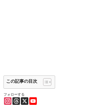
この記事の目次
フォローする
I
T
X
Y
n
h
o