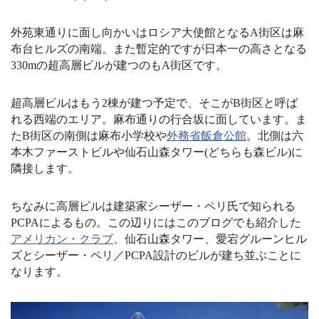
外苑東通りに面し向かいはロシア大使館となるA街区は麻
布台ヒルズの南端。また暫定的ですが日本一の高さとなる
330mの超高層ビルが建つのもA街区です。
超高層ビルはもう2棟が建つ予定で、そこがB街区と呼ば
れる西端のエリア。麻布通りの行合坂に面しています。ま
たB街区の南側は麻布小学校や
外務省飯倉公館
。北側は六
本木ファーストビルや仙石山森タワー(どちらも森ビル)に
隣接します。
ちなみに高層ビルは建築家シーザー・ペリ氏で知られる
PCPAによるもの。この辺りにはこのブログでも紹介した
アメリカン・クラブ
、仙石山森タワー、愛宕グルーンヒル
ズとシーザー・ペリ／PCPA設計のビルが建ち並ぶことに
なります。