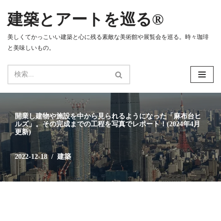
建築とアートを巡る®
コ
ン
美しくてかっこいい建築と心に残る素敵な美術館や展覧会を巡る。時々珈琲
テ
と美味しいもの。
ン
ツ
へ
ス
キ
ッ
開業し建物や施設を中から見られるようになった「麻布台ヒ
プ
ルズ」。その完成までの工程を写真でレポート！(2024年4月
更新)
2022-12-18
建築