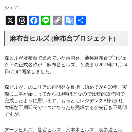
s
r
u
t
e
T
シェア:
a
a
u
g
d
b
X
T
Fa
Li
C
G
共
r
s
e
a
C
hr
ce
ne
op
oo
有
m
h
a
ea
bo
y
gl
麻布台ヒルズ (麻布台プロジェクト)
n
n
ds
ok
Li
e
e
l
nk
Tr
森ビルが麻布台で進めていた再開発、通称麻布台プロジェ
クトの正式名称が「麻布台ヒルズ」と決まり2023年11月24
an
日(金)に開業しました
。
sl
at
森ビルがこのエリアの再開発を目指し始めてから30年。実
e
際に工事が始まってからは4年ほどなので比較的短時間で
完成したように思います。もっともレジデンスB棟だけは
大幅な工期延長でいつになったら完成するか先行き不透明
ですが。
アークヒルズ、愛宕ヒルズ、六本木ヒルズ、表参道ヒル