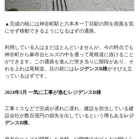
▲完成の暁には神谷町駅と六本木一丁目駅の間を雨風を気
にせず移動できるようになるはずの通路。
利用している人はまだほとんどいませんが、今の時点でも
神谷町から麻布台ヒルズの中を通って尾根道に抜けること
ができます。この通路を進んだ突き当りに階段があり、そ
れを上れば尾根道。目の前には
レジデンスB棟
がそびえ立
っているはずです。
2024年3月 一気に工事が進むレジデンスB棟
工事ミスなどで完成が遅れに遅れ、建設を担当している建
設会社が数百億円の損失を出しているという噂もある
レジ
デンスB棟
。