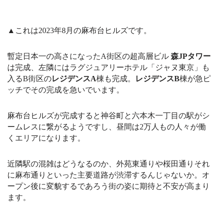
▲これは2023年8月の麻布台ヒルズです。
暫定日本一の高さになったA街区の超高層ビル
森JPタワー
は完成、左隣にはラグジュアリーホテル「ジャヌ東京」も
入るB街区の
レジデンスA
棟も完成。
レジデンスB
棟が急ピ
ッチでその完成を急いでいます。
麻布台ヒルズが完成すると神谷町と六本木一丁目の駅がシ
ームレスに繋がるようですし、昼間は2万人もの人々が働
くエリアになります。
近隣駅の混雑はどうなるのか、外苑東通りや桜田通りそれ
に麻布通りといった主要道路が渋滞するんじゃないか。オ
ープン後に変貌するであろう街の姿に期待と不安が高まり
ます。