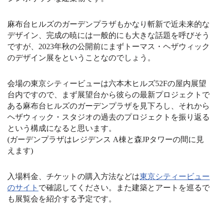
麻布台ヒルズのガーデンプラザもかなり斬新で近未来的な
デザイン、完成の暁には一般的にも大きな話題を呼びそう
ですが、2023年秋の公開前にまずトーマス・ヘザウィック
のデザイン展をということなのでしょう。
会場の東京シティービューは六本木ヒルズ52Fの屋内展望
台内ですので、まず展望台から彼らの最新プロジェクトで
ある麻布台ヒルズのガーデンプラザを見下ろし、それから
ヘザウィック・スタジオの過去のプロジェクトを振り返る
という構成になると思います。
(ガーデンプラザはレジデンス A棟と森JPタワーの間に見
えます)
入場料金、チケットの購入方法などは
東京シティービュー
のサイト
で確認してください。また建築とアートを巡るで
も展覧会を紹介する予定です
。