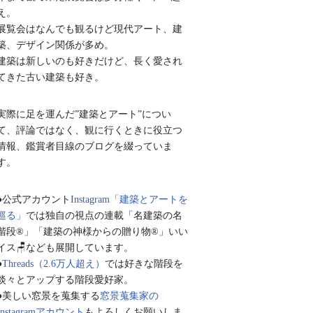
え。
展覧会はなんでも観るけど現代アート、建
築、デザイン関係が多め。
建築は新しいのも好きだけど、長く愛され
てきた古い建築も好き。
実際に足を運んだ”建築とアート”につい
て、評論ではなく、観に行くときに役立つ
情報、鑑賞者目線のブログを綴っていま
す。
●公式アカウント
Instagram「建築とアートを
巡る」
では独自の視点の連載「名建築の名
階段®︎」「建築の神様からの贈り物®︎」いい
イス🪑なども展開しています。
●
Threads（2.6万人超え）
では好きな階段を
淡々とアップする階段愛好家。
●美しい窓景を蒐集する
窓景蒐集家の
Instagramアカウント
もよろしくお願いしま