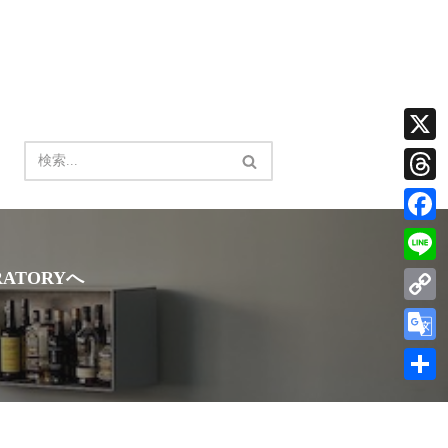
X
Thread
Facebo
ATORYへ
Line
Copy
Link
Google
Transla
共
有