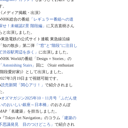
す。
《メディア掲載・出演》
●NHK総合の番組
「レギュラー番組への道
探せ！未確認Z景 階段編」
に又吉直樹さん
らと出演しました。
●東急電鉄の公式サイト連載 東急線沿線
「知の散歩」第二弾
「“窓”と“階段”に注目し
て渋谷駅周辺を歩く」
に出演しました。
●NHK Worldの番組「Design × Stories」の
「Astonishing Stairs」
回に 《Stair enthusiast
(階段愛好家)》として出演しました。
2027年3月19日まで視聴可能です。
●
読売新聞「関心アリ！」
で紹介されまし
た。
●
オズマガジン2025年10・11月号「ふだん使
いのおいしい銀座～日本橋」
のおさんぽ
MAP「名建築」を担当しました。
●『Tokyo Art Navigation』のコラム
「建築の
不思議発見 目のつけどころ」
で紹介され