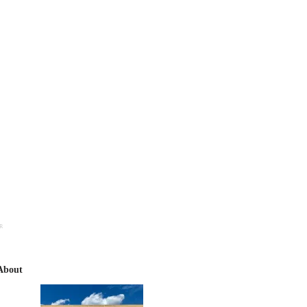
R
About