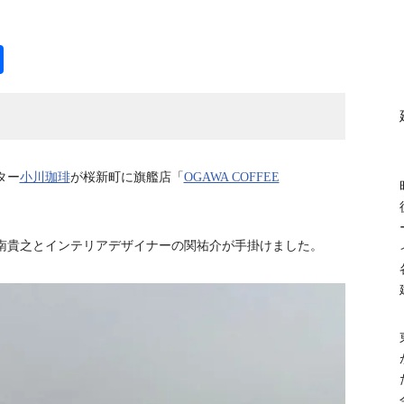
共
有
ター
小川珈琲
が桜新町に旗艦店「
OGAWA COFFEE
南貴之とインテリアデザイナーの関祐介が手掛けました。