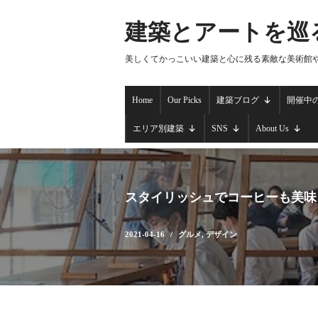
建築とアートを巡
コ
ン
美しくてかっこいい建築と心に残る素敵な美術館
テ
ン
Home
Our Picks
建築ブログ
開催中
ツ
へ
エリア別建築
SNS
About Us
ス
キ
ッ
プ
スタイリッシュでコーヒーも美味しい
2021-04-16
グルメ
,
デザイン