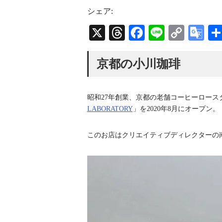
s
r
u
t
e
T
シェア:
a
a
u
g
d
b
X
T
Fa
Li
C
G
r
s
e
a
C
hr
ce
ne
op
oo
m
h
a
ea
bo
y
gl
京都の小川珈琲
n
n
ds
ok
Li
e
e
l
nk
Tr
昭和27年創業、京都の老舗コーヒーロース
an
LABORATORY
」を2020年8月にオープン。
sl
このお店はクリエイティブディレクターの
at
e