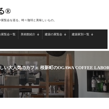
る®
や展覧会を巡る。時々珈琲と美味しいもの。
の展覧会一覧
美術館紹介
建築の展覧会
建築家別一覧
大人気のカフェ 桜新町のOGAWA COFFEE LABOR