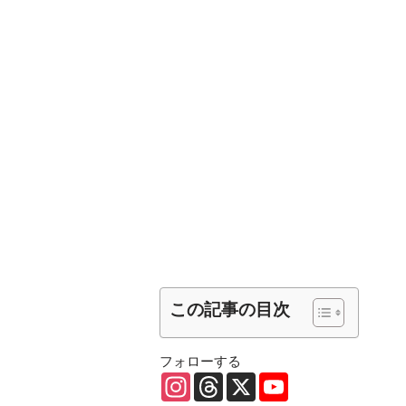
この記事の目次
フォローする
I
T
X
Y
n
h
o