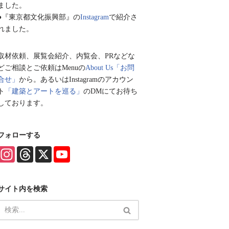
ました。
●『東京都文化振興部』の
Instagram
で紹介さ
れました。
取材依頼、展覧会紹介、内覧会、PRなどな
どご相談とご依頼はMenuの
About Us「お問
合せ」
から。あるいはInstagramのアカウン
ト
「建築とアートを巡る」
のDMにてお待ち
しております。
フォローする
I
T
X
Y
n
h
o
s
r
u
t
e
T
a
a
u
サイト内を検索
g
d
b
r
s
e
a
C
m
h
a