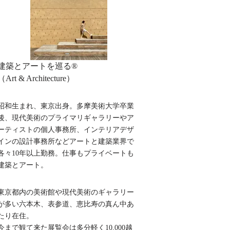
建築とアートを巡る®︎
（Art & Architecture）
昭和生まれ、東京出身。多摩美術大学卒業
後、現代美術のプライマリギャラリーやア
ーティストの個人事務所、インテリアデザ
インの設計事務所などアートと建築業界で
各々10年以上勤務。仕事もプライベートも
建築とアート。
東京都内の美術館や現代美術のギャラリー
が多い六本木、表参道、恵比寿の真ん中あ
たり在住。
今まで観て来た展覧会は多分軽く10,000越