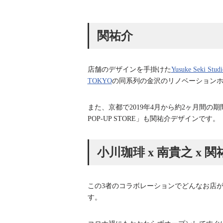
関祐介
店舗のデザインを手掛けた
Yusuke Seki Studi
TOKYO
の同系列の金沢のリノベーションホ
また、京都で2019年4月から約2ヶ月間の期間限
POP-UP STORE」も関祐介デザインです。
小川珈琲 x 南貴之 x 関
この3者のコラボレーションでどんなお店
す。