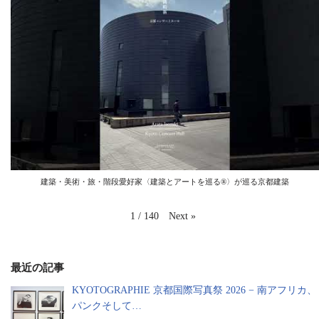
建築・美術・旅・階段愛好家〈建築とアートを巡る®️〉が巡る京都建築
Next
»
1
/
140
最近の記事
KYOTOGRAPHIE 京都国際写真祭 2026 − 南アフリカ、
パンクそして…