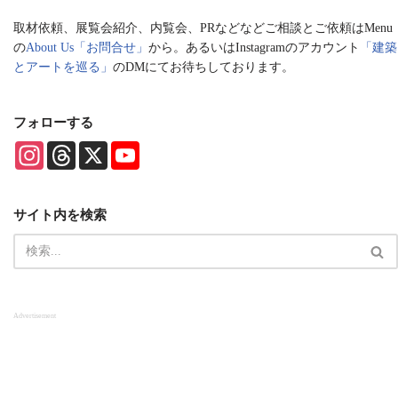
取材依頼、展覧会紹介、内覧会、PRなどなどご相談とご依頼はMenu
の
About Us「お問合せ」
から。あるいはInstagramのアカウント
「建築
とアートを巡る」
のDMにてお待ちしております。
フォローする
I
T
X
Y
n
h
o
s
r
u
t
e
T
a
a
u
サイト内を検索
g
d
b
r
s
e
a
C
m
h
a
n
n
Advertisement
e
l