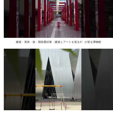
建築・美術・旅・階段愛好家〈建築とアートを巡る®︎〉が巡る博物館