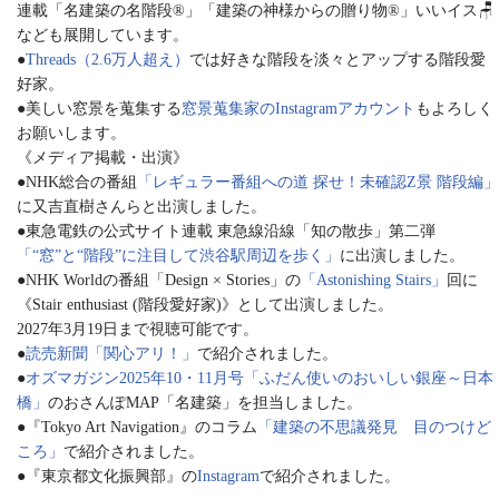
連載「名建築の名階段®︎」「建築の神様からの贈り物®︎」いいイス🪑
なども展開しています。
●
Threads（2.6万人超え）
では好きな階段を淡々とアップする階段愛
好家。
●美しい窓景を蒐集する
窓景蒐集家のInstagramアカウント
もよろしく
お願いします。
《メディア掲載・出演》
●NHK総合の番組
「レギュラー番組への道 探せ！未確認Z景 階段編」
に又吉直樹さんらと出演しました。
●東急電鉄の公式サイト連載 東急線沿線「知の散歩」第二弾
「“窓”と“階段”に注目して渋谷駅周辺を歩く」
に出演しました。
●NHK Worldの番組「Design × Stories」の
「Astonishing Stairs」
回に
《Stair enthusiast (階段愛好家)》として出演しました。
2027年3月19日まで視聴可能です。
●
読売新聞「関心アリ！」
で紹介されました。
●
オズマガジン2025年10・11月号「ふだん使いのおいしい銀座～日本
橋」
のおさんぽMAP「名建築」を担当しました。
●『Tokyo Art Navigation』のコラム
「建築の不思議発見 目のつけど
ころ」
で紹介されました。
●『東京都文化振興部』の
Instagram
で紹介されました。