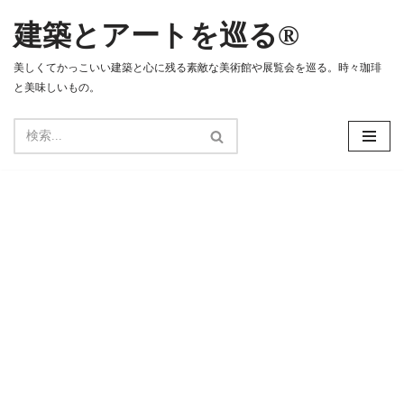
建築とアートを巡る®
コ
ン
美しくてかっこいい建築と心に残る素敵な美術館や展覧会を巡る。時々珈琲
テ
と美味しいもの。
ン
ツ
へ
ス
キ
ッ
プ