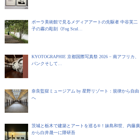
ポーラ美術館で見るメディアアートの先駆者 中谷芙二
子の霧の彫刻《Fog Scul…
KYOTOGRAPHIE 京都国際写真祭 2026 − 南アフリカ、
パンクそして…
奈良監獄ミュージアム by 星野リゾート：規律から自由
へ
茨城と栃木で建築とアートを巡る®︎！妹島和世、内藤廣
から白井晟一に隈研吾