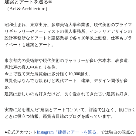
建築とアートを巡る®︎
（Art & Architecture）
昭和生まれ、東京出身。多摩美術大学卒業後、現代美術のプライマ
リギャラリーやアーティストの個人事務所、インテリアデザインの
設計事務所などアートと建築業界で各々10年以上勤務。仕事もプラ
イベートも建築とアート。
東京都内の美術館や現代美術のギャラリーが多い六本木、表参道、
恵比寿の真ん中あたり在住。
今まで観て来た展覧会は多分軽く10,000越え。
展覧会はなんでも観るけど現代アート、建築、デザイン関係が多
め。
建築は新しいのも好きだけど、長く愛されてきた古い建築も好き。
実際に足を運んだ”建築とアート”について、評論ではなく、観に行く
ときに役立つ情報、鑑賞者目線のブログを綴っています。
●公式アカウント
Instagram「建築とアートを巡る」
では独自の視点の