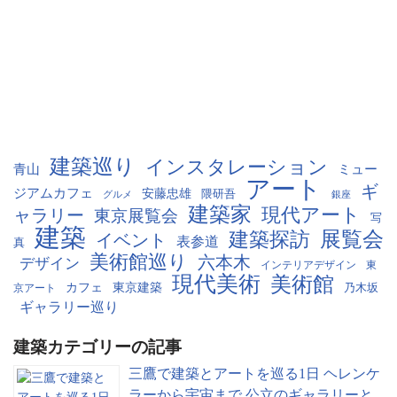
建築巡り
インスタレーション
青山
ミュー
アート
ギ
ジアムカフェ
安藤忠雄
隈研吾
銀座
グルメ
建築家
現代アート
ャラリー
東京展覧会
写
建築
展覧会
建築探訪
イベント
表参道
真
美術館巡り
六本木
デザイン
インテリアデザイン
東
現代美術
美術館
カフェ
東京建築
京アート
乃木坂
ギャラリー巡り
建築カテゴリーの記事
三鷹で建築とアートを巡る1日 ヘレンケ
ラーから宇宙まで 公立のギャラリーと