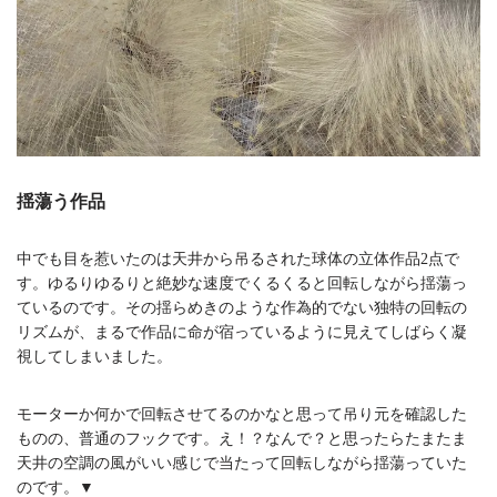
揺蕩う作品
中でも目を惹いたのは天井から吊るされた球体の立体作品2点で
す。ゆるりゆるりと絶妙な速度でくるくると回転しながら揺蕩っ
ているのです。その揺らめきのような作為的でない独特の回転の
リズムが、まるで作品に命が宿っているように見えてしばらく凝
視してしまいました。
モーターか何かで回転させてるのかなと思って吊り元を確認した
ものの、普通のフックです。え！？なんで？と思ったらたまたま
天井の空調の風がいい感じで当たって回転しながら揺蕩っていた
のです。▼