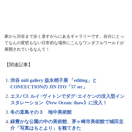
家から渋谷まで歩く道すがらにあるギャラリーです。自分にとっ
てなんの変哲もない日常的な場所にこんなワンダフルワールドが
展開されているなんて！
【関連記事】
渋谷 nidi gallery 益永梢子展 「editing」と
CONEECTIONの JIN ITO「57 sec」
エスパス ルイ･ヴィトンでダグ･エイケンの没入型イン
スタレーション《New Ocean: thaw》に没入！
冬の直島その３ 地中美術館
緑豊かな公園の中の美術館、茅ヶ崎市美術館で城田圭
介「写真はもとより」を観てきた