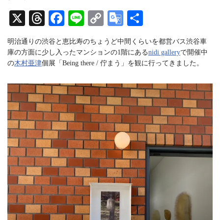
a
a
u
g
d
b
X
T
Fa
Li
C
G
共
r
s
e
a
C
hr
ce
ne
op
oo
有
m
h
明治通りの渋谷と恵比寿のちょうど中間くらいを都営バス渋谷車
a
ea
bo
y
gl
n
庫の方面に少し入ったマンションの1階にある
nidi gallery
で開催中
n
ds
ok
Li
e
の
木村亜津
個展「Being there / 佇まう」を観に行ってきました。
e
l
nk
Tr
an
sl
at
e