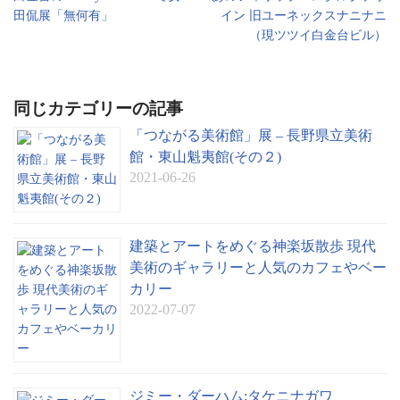
sl
田侃展「無何有」
イン 旧ユーネックスナニナニ
at
（現ツツイ白金台ビル）
e
同じカテゴリーの記事
「つながる美術館」展 – 長野県立美術
館・東山魁夷館(その２)
2021-06-26
建築とアートをめぐる神楽坂散歩 現代
美術のギャラリーと人気のカフェやベー
カリー
2022-07-07
ジミー・ダーハム:タケニナガワ