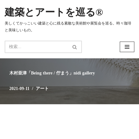
建築とアートを巡る®
コ
ン
美しくてかっこいい建築と心に残る素敵な美術館や展覧会を巡る。時々珈琲
テ
と美味しいもの。
ン
ツ
へ
ス
キ
ッ
木村亜津「Being there / 佇まう」nidi gallery
プ
2021-09-11
アート