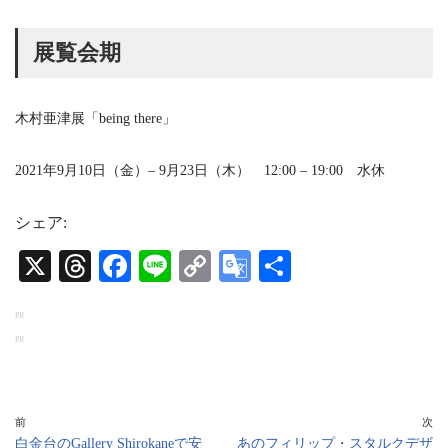
展覧会期
木村亜津展「being there」
2021年9月10日（金）– 9月23日（木） 12:00 – 19:00 水休
シェア:
X
T
Fa
Li
C
G
共
hr
ce
ne
op
oo
有
PR
ea
bo
y
gl
PR
ds
ok
Li
e
nk
Tr
an
前
次
白金台のGallery Shirokaneで安
あのフィリップ・スタルクデザ