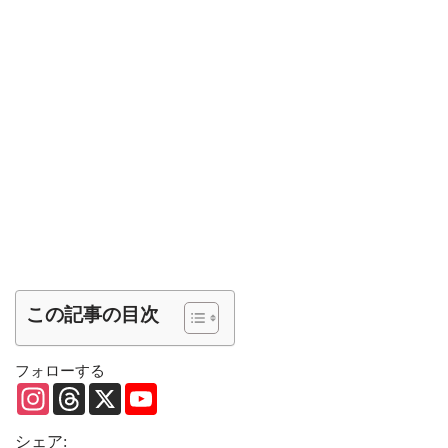
この記事の目次
フォローする
I
T
X
Y
n
h
o
s
r
u
t
e
T
シェア: