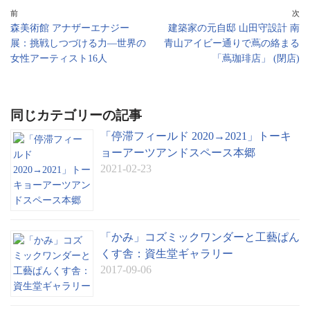
an
前
次
森美術館 アナザーエナジー
建築家の元自邸 山田守設計 南
sl
展：挑戦しつづける力―世界の
青山アイビー通りで蔦の絡まる
at
女性アーティスト16人
「蔦珈琲店」 (閉店)
e
同じカテゴリーの記事
「停滞フィールド 2020→2021」トーキ
ョーアーツアンドスペース本郷
2021-02-23
「かみ」コズミックワンダーと工藝ぱん
くす舎：資生堂ギャラリー
2017-09-06