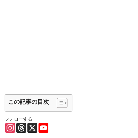
この記事の目次
フォローする
I
T
X
Y
n
h
o
s
r
u