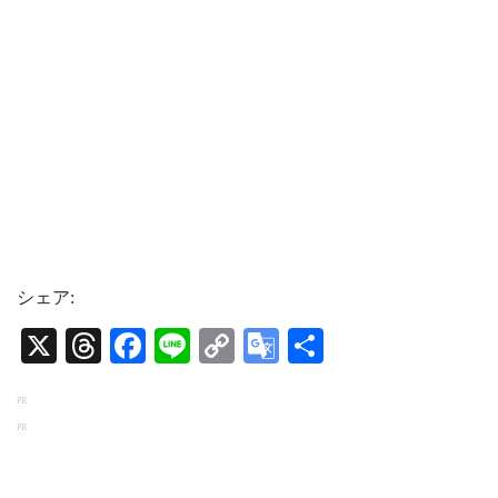
シェア:
X
T
Fa
Li
C
G
共
hr
ce
ne
op
oo
有
PR
ea
bo
y
gl
PR
ds
ok
Li
e
nk
Tr