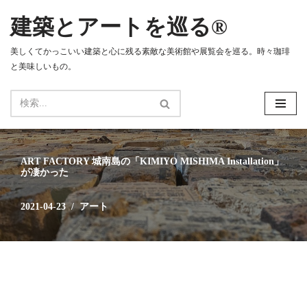
建築とアートを巡る®
コ
ン
美しくてかっこいい建築と心に残る素敵な美術館や展覧会を巡る。時々珈琲
テ
と美味しいもの。
ン
ツ
へ
ス
キ
ッ
ART FACTORY 城南島の「KIMIYO MISHIMA Installation」
プ
が凄かった
2021-04-23
アート