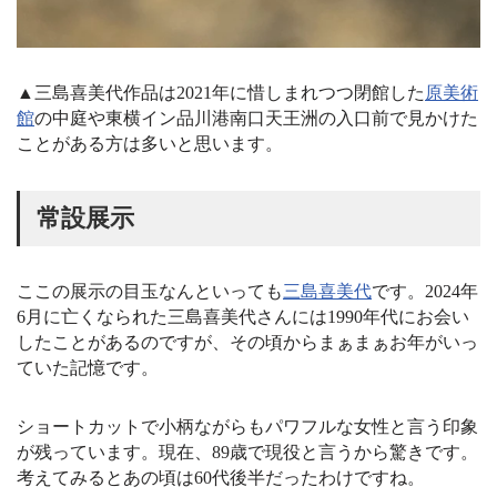
▲三島喜美代作品は2021年に惜しまれつつ閉館した
原美術
館
の中庭や東横イン品川港南口天王洲の入口前で見かけた
ことがある方は多いと思います。
常設展示
ここの展示の目玉なんといっても
三島喜美代
です。2024年
6月に亡くなられた三島喜美代さんには1990年代にお会い
したことがあるのですが、その頃からまぁまぁお年がいっ
ていた記憶です。
ショートカットで小柄ながらもパワフルな女性と言う印象
が残っています。現在、89歳で現役と言うから驚きです。
考えてみるとあの頃は60代後半だったわけですね。