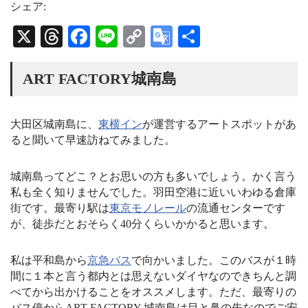
t
e
T
シェア:
a
a
u
g
d
b
X
T
Fa
Li
C
G
共
r
s
e
a
C
hr
ce
ne
op
oo
有
m
h
a
ea
bo
y
gl
ART FACTORY城南島
n
n
ds
ok
Li
e
e
l
nk
Tr
大田区城南島に、
東横イン
が運営するアートスポットがあ
ると聞いて早速訪ねてみました。
an
sl
城南島ってどこ？とお思いの方も多いでしょう。かく言う
at
私も全く知りませんでした。羽田空港に近いいわゆる倉庫
e
街です。最寄り駅は
東京モノレール
の流通センターです
が、徒歩だとおそらく40分くらいかかると思います。
私は平和島から
京急バス
で向かいました。このバスが１時
間に１本と言う都内とは思えないダイヤなのできちんと調
べてから出かけることをオススメします。ただ、最寄りの
バス停からART FACTORY 城南島は目と鼻の先なのでご安