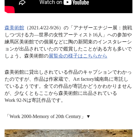
森美術館
（2021.4/22-9/26）の「アナザーエナジー展：挑戦
しつづける力―世界の女性アーティスト16人」への参加や
練馬区美術館での個展などに陶の新聞束のインスタレーシ
ョンが出品されていたので鑑賞したことがある方も多いで
しょう。森美術館の
展覧会の様子はこちらから
森美術館に貸出しされている作品のキャプションでわかっ
たのですが、作品は作家蔵で、Art factory城南島に寄託し
ているようです。全ての作品が寄託かどうかわかりません
が、少なくともここから森美術館に出品されている
W
ork
92-Nは寄託作品です。
「Work 2000-Memory of 20th Century」▼