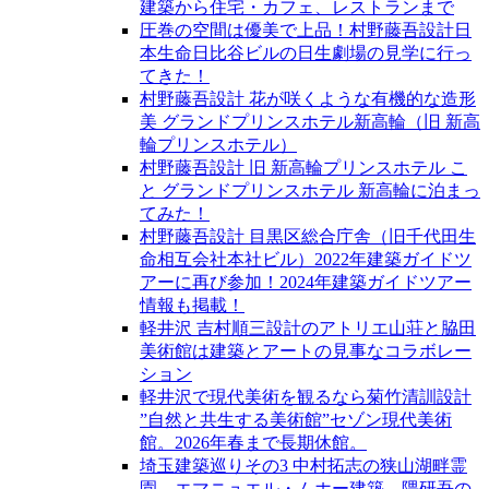
建築から住宅・カフェ、レストランまで
圧巻の空間は優美で上品！村野藤吾設計日
本生命日比谷ビルの日生劇場の見学に行っ
てきた！
村野藤吾設計 花が咲くような有機的な造形
美 グランドプリンスホテル新高輪（旧 新高
輪プリンスホテル）
村野藤吾設計 旧 新高輪プリンスホテル こ
と グランドプリンスホテル 新高輪に泊まっ
てみた！
村野藤吾設計 目黒区総合庁舎（旧千代田生
命相互会社本社ビル）2022年建築ガイドツ
アーに再び参加！2024年建築ガイドツアー
情報も掲載！
軽井沢 吉村順三設計のアトリエ山荘と脇田
美術館は建築とアートの見事なコラボレー
ション
軽井沢で現代美術を観るなら菊竹清訓設計
”自然と共生する美術館”セゾン現代美術
館。2026年春まで長期休館。
埼玉建築巡りその3 中村拓志の狭山湖畔霊
園、エマニュエル・ムホー建築、隈研吾の