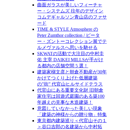
曲面ガラスが美しいフィーチャ
ー・システムズ 往年のデザイン
コムデギャルソン青山店のファサ
ード
TIME & STYLE Atmosphere の
Peter Zumthor collection / ピータ
ー・ズントーコレクション展でテ
ルメヴァルスへ思いを馳せる
SKWATの活動で大注目の中村圭
佑 主宰 DAIKEI MILLSが手がけ
る都内の店舗空間 5 選！
建築家槇文彦と朝倉不動産が30年
かけてつくり上げた低層建築
の”街” 代官山ヒルサイドテラス
代官山にある重要文化財 旧朝倉
家住宅は回遊式庭園のある築100
年越えの見事な木造建築！
意図していなかった美しい現象
「建築の神様からの贈り物」特集
東京都内建築巡り＜代官山その１
＞谷口吉郎の名建築から中村拓