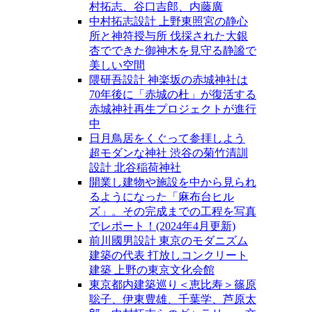
村拓志、谷口吉郎、内藤廣
中村拓志設計 上野東照宮の静心
所と神符授与所 伐採された大銀
杏でできた御神木を見守る静謐で
美しい空間
隈研吾設計 神楽坂の赤城神社は
70年後に「赤城の杜」が復活する
赤城神社再生プロジェクトが進行
中
日月鳥居をくぐって参拝しよう
超モダンな神社 渋谷の菊竹清訓
設計 北谷稲荷神社
開業し建物や施設を中から見られ
るようになった「麻布台ヒル
ズ」。その完成までの工程を写真
でレポート！(2024年4月更新)
前川國男設計 東京のモダニズム
建築の代表 打放しコンクリート
建築 上野の東京文化会館
東京都内建築巡り＜恵比寿＞篠原
聡子、伊東豊雄、千葉学、芦原太