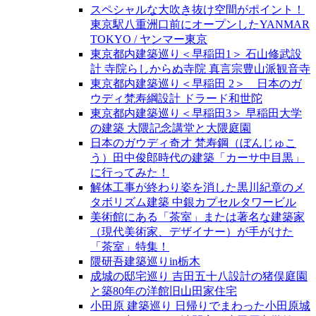
スペシャルな大吹き抜け空間がポイント！
東京駅八重洲口前にオープンしたYANMAR
TOKYO / ヤンマー東京
東京都内建築巡り＜早稲田1＞ 石山修武設
計 寺院らしからぬ寺院 真言宗豊山派観音寺
東京都内建築巡り＜早稲田 2＞ 日本のガ
ウディ梵寿綱設計 ドラード和世陀
東京都内建築巡り＜早稲田3＞ 早稲田大学
の建築 大隈記念講堂と大隈庭園
日本のガウディ奇才 梵寿鋼（ぼんじゅこ
う）田中俊郎時代の建築「カーサ中目黒」
に行ってみた！
解体工事が終わり姿を消した黒川紀章のメ
タボリズム建築 中銀カプセルタワービル
美術館にある「茶室」または著名な建築家
（現代美術家、デザイナー）が手がけた
「茶室」特集！
隈研吾建築巡りin栃木
成城の邸宅巡り 吉田五十八設計の猪俣庭園
と築80年の洋館旧山田家住宅
小田原 建築巡り 日帰りでまわった小田原城