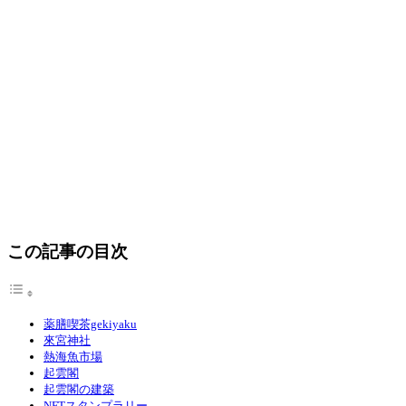
この記事の目次
薬膳喫茶gekiyaku
來宮神社
熱海魚市場
起雲閣
起雲閣の建築
NFTスタンプラリー