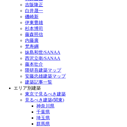
吉阪隆正
白井晟一
磯崎新
伊東豊雄
杉本博司
藤森照信
内藤廣
梵寿綱
妹島和世/SANAA
西沢立衛/SANAA
藤本壮介
隈研吾建築マップ
安藤忠雄建築マップ
建築記事一覧
エリア別建築
東京で見るべき建築
見るべき建築(関東)
神奈川県
千葉県
埼玉県
群馬県