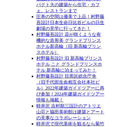
パクト大の建築から住宅・カフ
ェ、レストランまで
圧巻の空間は優美で上品！村野藤
吾設計日本生命日比谷ビルの日生
劇場の見学に行ってきた！
村野藤吾設計 花が咲くような有
機的な造形美 グランドプリンス
ホテル新高輪（旧 新高輪プリン
スホテル）
村野藤吾設計 旧 新高輪プリンス
ホテル こと グランドプリンスホ
テル 新高輪に泊まってみた！
村野藤吾設計 目黒区総合庁舎
（旧千代田生命相互会社本社ビ
ル）2022年建築ガイドツアーに再
び参加！2024年建築ガイドツアー
情報も掲載！
軽井沢 吉村順三設計のアトリエ
山荘と脇田美術館は建築とアート
の見事なコラボレーション
軽井沢で現代美術を観るなら菊竹