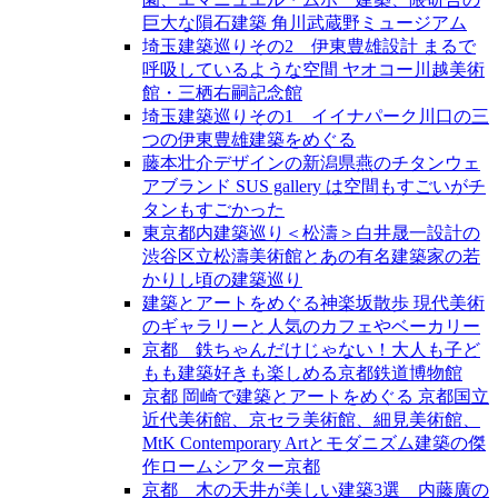
巨大な隕石建築 角川武蔵野ミュージアム
埼玉建築巡りその2 伊東豊雄設計 まるで
呼吸しているような空間 ヤオコー川越美術
館・三栖右嗣記念館
埼玉建築巡りその1 イイナパーク川口の三
つの伊東豊雄建築をめぐる
藤本壮介デザインの新潟県燕のチタンウェ
アブランド SUS gallery は空間もすごいがチ
タンもすごかった
東京都内建築巡り＜松濤＞白井晟一設計の
渋谷区立松濤美術館とあの有名建築家の若
かりし頃の建築巡り
建築とアートをめぐる神楽坂散歩 現代美術
のギャラリーと人気のカフェやベーカリー
京都 鉄ちゃんだけじゃない！大人も子ど
もも建築好きも楽しめる京都鉄道博物館
京都 岡崎で建築とアートをめぐる 京都国立
近代美術館、京セラ美術館、細見美術館、
MtK Contemporary Artとモダニズム建築の傑
作ロームシアター京都
京都 木の天井が美しい建築3選 内藤廣の