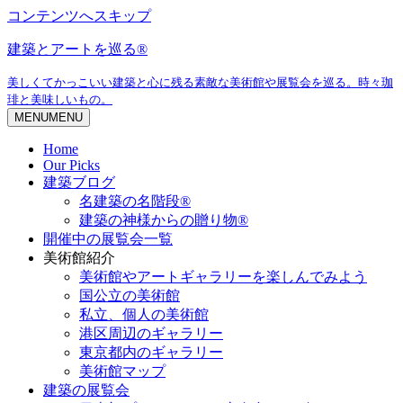
コンテンツへスキップ
建築とアートを巡る®
美しくてかっこいい建築と心に残る素敵な美術館や展覧会を巡る。時々珈
琲と美味しいもの。
MENU
MENU
Home
Our Picks
建築ブログ
名建築の名階段®
建築の神様からの贈り物®
開催中の展覧会一覧
美術館紹介
美術館やアートギャラリーを楽しんでみよう
国公立の美術館
私立、個人の美術館
港区周辺のギャラリー
東京都内のギャラリー
美術館マップ
建築の展覧会