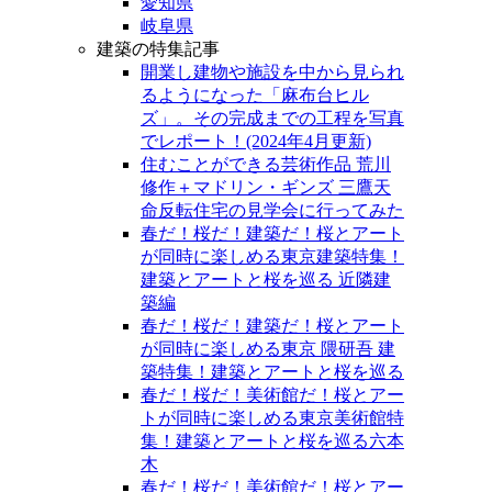
愛知県
岐阜県
建築の特集記事
開業し建物や施設を中から見られ
るようになった「麻布台ヒル
ズ」。その完成までの工程を写真
でレポート！(2024年4月更新)
住むことができる芸術作品 荒川
修作＋マドリン・ギンズ 三鷹天
命反転住宅の見学会に行ってみた
春だ！桜だ！建築だ！桜とアート
が同時に楽しめる東京建築特集！
建築とアートと桜を巡る 近隣建
築編
春だ！桜だ！建築だ！桜とアート
が同時に楽しめる東京 隈研吾 建
築特集！建築とアートと桜を巡る
春だ！桜だ！美術館だ！桜とアー
トが同時に楽しめる東京美術館特
集！建築とアートと桜を巡る六本
木
春だ！桜だ！美術館だ！桜とアー