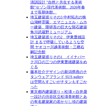
清訓設計 ”自然と共生する美術
館”セゾン現代美術館。2026年春
まで長期休館。
埼玉建築巡りその3 中村拓志の狭
山湖畔霊園、エマニュエル・ムホ
ー建築、隈研吾の巨大な隕石建築
角川武蔵野ミュージアム
埼玉建築巡りその2 伊東豊雄設
計 まるで呼吸しているような空
間 ヤオコー川越美術館・三栖右
嗣記念館
埼玉建築巡りその1 イイナパー
ク川口の三つの伊東豊雄建築をめ
ぐる
藤本壮介デザインの新潟県燕のチ
タンウェアブランド SUS gallery
は空間もすごいがチタンもすごか
った
東京都内建築巡り＜松濤＞白井晟
一設計の渋谷区立松濤美術館とあ
の有名建築家の若かりし頃の建築