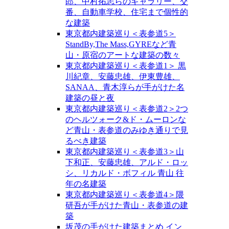
郎、中村拓志らのギャラリー、交
番、自動車学校、住宅まで個性的
な建築
東京都内建築巡り＜表参道5＞
StandBy,The Mass,GYREなど青
山・原宿のアートな建築の数々
東京都内建築巡り＜表参道1＞ 黒
川紀章、安藤忠雄、伊東豊雄、
SANAA、青木淳らが手がけた名
建築の昼と夜
東京都内建築巡り＜表参道2＞2つ
のヘルツォーク&ド・ムーロンな
ど青山・表参道のみゆき通りで見
るべき建築
東京都内建築巡り＜表参道3＞山
下和正、安藤忠雄、アルド・ロッ
シ、リカルド・ボフィル 青山 往
年の名建築
東京都内建築巡り＜表参道4＞隈
研吾が手がけた青山・表参道の建
築
坂茂の手がけた建築まとめ イン