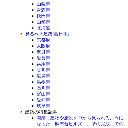
山梨県
青森県
秋田県
山形県
北海道
見るべき建築(西日本)
京都府
大阪府
奈良県
滋賀県
兵庫県
香川県
広島県
島根県
石川県
富山県
愛知県
岐阜県
建築の特集記事
開業し建物や施設を中から見られるように
なった「麻布台ヒルズ」。その完成までの