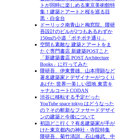
トが同時に楽しめる東京美術館特
集！建築とアートと桜を巡る目
黒・白金台
ドーリック南青山と梅窓院。隈研
吾設計のビルが2つもあるわずか
150mの小道「ボチボチ通り」
空間も素敵な 建築とアートをま
たぐ専門書店 新建築POSTこと
「新建築書店 POST Architecture
Books」に行ってみた
隈研吾、伊東豊雄、山本理顕など
著名建築家とデザイナーがつくり
あげた 世界一美しい団地 東雲キ
ャナルコートCODAN
渋谷に移転する予定だった
YouTube space tokyo はどうなった
の？その斬新なファサードデザイ
ンの建築と今後について
初詣どこ行く？有名建築家が手が
けた東京都内の神社・寺院特集
隈研吾、菊竹清訓、石山修武、中