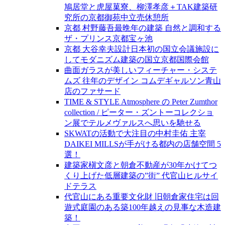
鳩居堂と虎屋菓寮、柳澤孝彦＋TAK建築研
究所の京都御苑中立売休憩所
京都 村野藤吾最晩年の建築 自然と調和する
ザ・プリンス京都宝ヶ池
京都 大谷幸夫設計日本初の国立会議施設に
してモダニズム建築の国立京都国際会館
曲面ガラスが美しいフィーチャー・システ
ムズ 往年のデザイン コムデギャルソン青山
店のファサード
TIME & STYLE Atmosphere の Peter Zumthor
collection / ピーター・ズントーコレクショ
ン展でテルメヴァルスへ思いを馳せる
SKWATの活動で大注目の中村圭佑 主宰
DAIKEI MILLSが手がける都内の店舗空間 5
選！
建築家槇文彦と朝倉不動産が30年かけてつ
くり上げた低層建築の”街” 代官山ヒルサイ
ドテラス
代官山にある重要文化財 旧朝倉家住宅は回
遊式庭園のある築100年越えの見事な木造建
築！