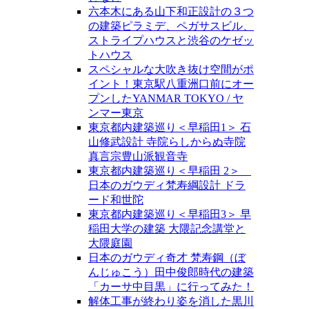
六本木にある山下和正設計の３つ
の建築ピラミデ、ペガサスビル、
ストライプハウスと渋谷のケゼッ
トハウス
スペシャルな大吹き抜け空間がポ
イント！東京駅八重洲口前にオー
プンしたYANMAR TOKYO / ヤ
ンマー東京
東京都内建築巡り＜早稲田1＞ 石
山修武設計 寺院らしからぬ寺院
真言宗豊山派観音寺
東京都内建築巡り＜早稲田 2＞
日本のガウディ梵寿綱設計 ドラ
ード和世陀
東京都内建築巡り＜早稲田3＞ 早
稲田大学の建築 大隈記念講堂と
大隈庭園
日本のガウディ奇才 梵寿鋼（ぼ
んじゅこう）田中俊郎時代の建築
「カーサ中目黒」に行ってみた！
解体工事が終わり姿を消した黒川