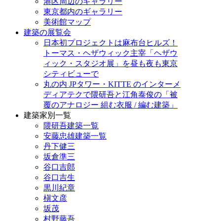
港区周辺のギャラリー
東京都内のギャラリー
美術館マップ
建築の展覧会
日本初プロジェクトは麻布台ヒルズ！
トーマス・ヘザウィック主宰「ヘザウ
ィック・スタジオ展」を昼も夜も東京
シティビューで
丸の内 JPタワー・KITTE のインターメ
ディアテクで隈研吾と江角泰俊の「被
覆のアナロジー 組む衣服 / 編む建築」
建築家別一覧
隈研吾建築一覧
安藤忠雄建築一覧
丹下健三
坂倉準三
谷口吉郎
谷口吉生
黒川紀章
槇文彦
坂茂
村野藤吾