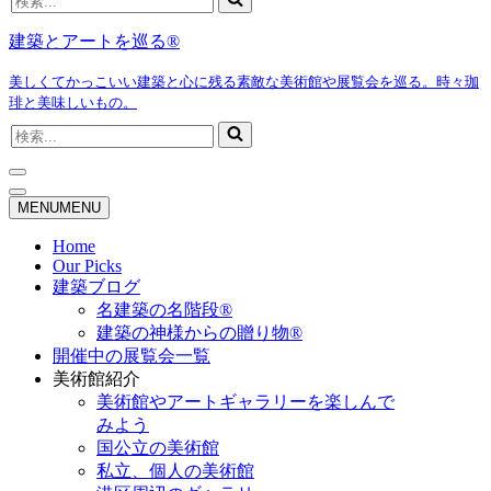
索...
建築とアートを巡る®
美しくてかっこいい建築と心に残る素敵な美術館や展覧会を巡る。時々珈
琲と美味しいもの。
検
索...
ナ
ビ
ナ
MENU
MENU
ゲ
ビ
ー
ゲ
Home
シ
ー
Our Picks
ョ
シ
建築ブログ
ン
ョ
名建築の名階段®
メ
ン
建築の神様からの贈り物®
ニ
メ
開催中の展覧会一覧
ュ
ニ
ー
ュ
美術館紹介
ー
美術館やアートギャラリーを楽しんで
みよう
国公立の美術館
私立、個人の美術館