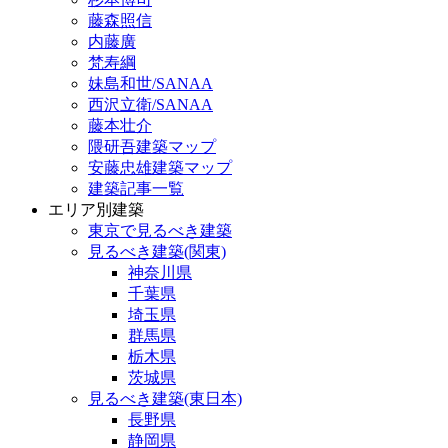
藤森照信
内藤廣
梵寿綱
妹島和世/SANAA
西沢立衛/SANAA
藤本壮介
隈研吾建築マップ
安藤忠雄建築マップ
建築記事一覧
エリア別建築
東京で見るべき建築
見るべき建築(関東)
神奈川県
千葉県
埼玉県
群馬県
栃木県
茨城県
見るべき建築(東日本)
長野県
静岡県