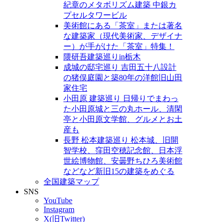
紀章のメタボリズム建築 中銀カ
プセルタワービル
美術館にある「茶室」または著名
な建築家（現代美術家、デザイナ
ー）が手がけた「茶室」特集！
隈研吾建築巡りin栃木
成城の邸宅巡り 吉田五十八設計
の猪俣庭園と築80年の洋館旧山田
家住宅
小田原 建築巡り 日帰りでまわっ
た小田原城と三の丸ホール、清閑
亭と小田原文学館、グルメとお土
産も
長野 松本建築巡り 松本城、旧開
智学校、窪田空穂記念館、日本浮
世絵博物館、安曇野ちひろ美術館
などなど新旧15の建築をめぐる
全国建築マップ
SNS
YouTube
Instagram
X(旧Twitter)