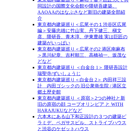
同設計の国際文化会館や隈研吾建築、
AAOAAのはなぶさなど新旧の建築全部紹
介
東京都内建築巡り＜広尾その１渋谷区広尾
編＞安藤忠雄に竹山実、丹下健三、槇文
彦、隈研吾、青木淳、伊東豊雄 実は巨匠の
建築がいっぱい
東京都内建築巡り＜広尾その2 港区南麻布
＞黒川紀章、吉村順三、高橋禎一、坂茂な
どなど
東京都内建築巡り ＜白金台 1＞ 隈研吾設計
瑞聖寺/ずいしょうじ
東京都内建築巡り＜白金台 2＞ 内田祥三設
計 内田ゴシックの 旧公衆衛生院 / 港区立
郷土歴史館
東京都内建築巡り ＜原宿＞2つの神社と新
旧の原宿の顔 コープオリンピア と WITH
HARAJUKUなどなど
六本木にある山下和正設計の３つの建築ピ
ラミデ、ペガサスビル、ストライプハウス
と渋谷のケゼットハウス