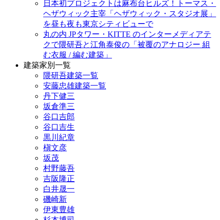
日本初プロジェクトは麻布台ヒルズ！トーマス・
ヘザウィック主宰「ヘザウィック・スタジオ展」
を昼も夜も東京シティビューで
丸の内 JPタワー・KITTE のインターメディアテ
クで隈研吾と江角泰俊の「被覆のアナロジー 組
む衣服 / 編む建築」
建築家別一覧
隈研吾建築一覧
安藤忠雄建築一覧
丹下健三
坂倉準三
谷口吉郎
谷口吉生
黒川紀章
槇文彦
坂茂
村野藤吾
吉阪隆正
白井晟一
磯崎新
伊東豊雄
杉本博司