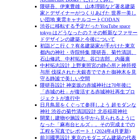
隈研吾、伊東豊雄、山本理顕など著名建築
家とデザイナーがつくりあげた 世界一美し
い団地 東雲キャナルコートCODAN
渋谷に移転する予定だったYouTube space
tokyo はどうなったの？その斬新なファサー
ドデザインの建築と今後について
初詣どこ行く？有名建築家が手がけた東京
都内の神社・寺院特集 隈研吾、菊竹清訓、
石山修武、中村拓志、谷口吉郎、内藤廣
中村拓志設計 上野東照宮の静心所と神符授
与所 伐採された大銀杏でできた御神木を見
守る静謐で美しい空間
隈研吾設計 神楽坂の赤城神社は70年後に
「赤城の杜」が復活する赤城神社再生プロ
ジェクトが進行中
日月鳥居をくぐって参拝しよう 超モダンな
神社 渋谷の菊竹清訓設計 北谷稲荷神社
開業し建物や施設を中から見られるように
なった「麻布台ヒルズ」。その完成までの
工程を写真でレポート！(2024年4月更新)
前川國男設計 東京のモダニズム建築の代表