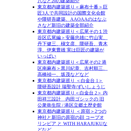
八など20の建築紹介
東京都内建築巡り＜麻布十番＞巨
匠3人で共同設計の国際文化会館
や隈研吾建築、AAOAAのはなぶ
さなど新旧の建築全部紹介
東京都内建築巡り＜広尾その１渋
谷区広尾編＞安藤忠雄に竹山実、
丹下健三、槇文彦、隈研吾、青木
淳、伊東豊雄 実は巨匠の建築が
いっぱい
東京都内建築巡り＜広尾その2 港
区南麻布＞黒川紀章、吉村順三、
高橋禎一、坂茂などなど
東京都内建築巡り ＜白金台 1＞
隈研吾設計 瑞聖寺/ずいしょうじ
東京都内建築巡り＜白金台 2＞ 内
田祥三設計 内田ゴシックの 旧
公衆衛生院 / 港区立郷土歴史館
東京都内建築巡り ＜原宿＞2つの
神社と新旧の原宿の顔 コープオ
リンピア と WITH HARAJUKUな
どなど