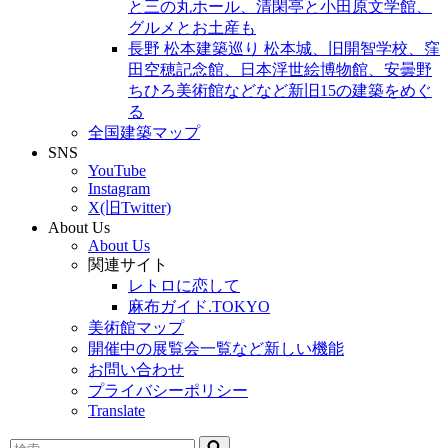
と三の丸ホール、清閑亭と小田原文学館、
グルメとお土産も
長野 松本建築巡り 松本城、旧開智学校、窪
田空穂記念館、日本浮世絵博物館、安曇野
ちひろ美術館などなど新旧15の建築をめぐ
る
全国建築マップ
SNS
YouTube
Instagram
X(旧Twitter)
About Us
About Us
関連サイト
レトロに恋して
麻布ガイド.TOKYO
美術館マップ
開催中の展覧会一覧など新しい機能
お問い合わせ
プライバシーポリシー
Translate
検