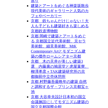
巡り
建築とアートをめぐる神楽坂散歩
現代美術のギャラリーと人気のカ
フェやベーカリー
京都 鉄ちゃんだけじゃない！大
人も子どもも建築好きも楽しめる
京都鉄道博物館
京都 岡崎で建築とアートをめぐ
る 京都国立近代美術館、京セラ
美術館、細見美術館、MtK
Contemporary Artとモダニズム建
築の傑作ロームシアター京都
京都 木の天井が美しい建築3
選 内藤廣の鳩居堂と虎屋菓寮、
柳澤孝彦＋TAK建築研究所の京
都御苑中立売休憩所
京都 村野藤吾最晩年の建築 自然
と調和するザ・プリンス京都宝ヶ
池
京都 大谷幸夫設計日本初の国立
会議施設にしてモダニズム建築の
国立京都国際会館