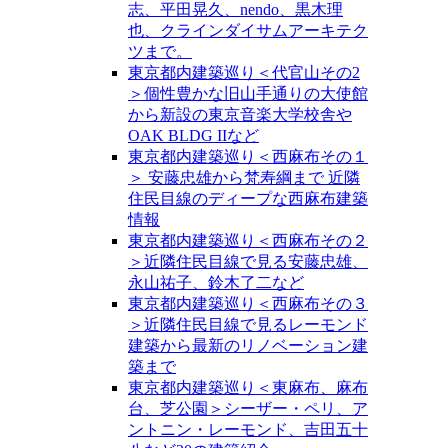
志、平田晃久、nendo、黒木理
也、クラインダイサムアーキテク
ツまで。
東京都内建築巡り＜代官山その2
＞個性豊かな旧山手通りの大使館
から新設の東京音楽大学校舎や
OAK BLDG IIなど
東京都内建築巡り＜西麻布その１
＞ 安藤忠雄から梵寿綱まで 近隣
住民目線のディープな西麻布建築
情報
東京都内建築巡り＜西麻布その２
＞近隣住民目線で見る安藤忠雄、
永山祐子、鈴木了二など
東京都内建築巡り＜西麻布その３
＞近隣住民目線で見るレーモンド
建築から最新のリノベーション建
築まで
東京都内建築巡り＜東麻布、麻布
台、芝公園＞シーザー・ペリ、ア
ントニン・レーモンド、吉田五十