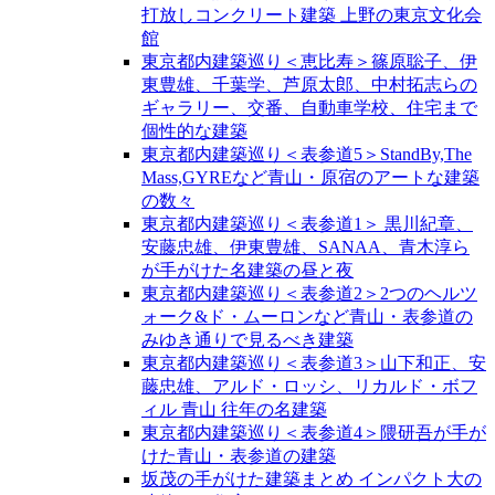
打放しコンクリート建築 上野の東京文化会
館
東京都内建築巡り＜恵比寿＞篠原聡子、伊
東豊雄、千葉学、芦原太郎、中村拓志らの
ギャラリー、交番、自動車学校、住宅まで
個性的な建築
東京都内建築巡り＜表参道5＞StandBy,The
Mass,GYREなど青山・原宿のアートな建築
の数々
東京都内建築巡り＜表参道1＞ 黒川紀章、
安藤忠雄、伊東豊雄、SANAA、青木淳ら
が手がけた名建築の昼と夜
東京都内建築巡り＜表参道2＞2つのヘルツ
ォーク&ド・ムーロンなど青山・表参道の
みゆき通りで見るべき建築
東京都内建築巡り＜表参道3＞山下和正、安
藤忠雄、アルド・ロッシ、リカルド・ボフ
ィル 青山 往年の名建築
東京都内建築巡り＜表参道4＞隈研吾が手が
けた青山・表参道の建築
坂茂の手がけた建築まとめ インパクト大の