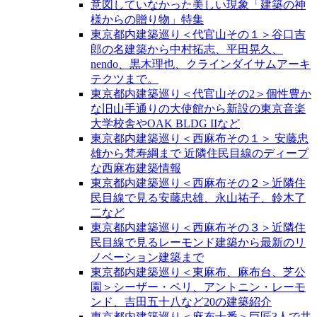
意図していなかった美しい現象「建築の神
様からの贈り物」特集
東京都内建築巡り＜代官山その１＞谷口吉
郎の名建築から中村拓志、平田晃久、
nendo、黒木理也、クラインダイサムアーキ
テクツまで。
東京都内建築巡り＜代官山その2＞個性豊か
な旧山手通りの大使館から新設の東京音楽
大学校舎やOAK BLDG IIなど
東京都内建築巡り＜西麻布その１＞ 安藤忠
雄から梵寿綱まで 近隣住民目線のディープ
な西麻布建築情報
東京都内建築巡り＜西麻布その２＞近隣住
民目線で見る安藤忠雄、永山祐子、鈴木了
二など
東京都内建築巡り＜西麻布その３＞近隣住
民目線で見るレーモンド建築から最新のリ
ノベーション建築まで
東京都内建築巡り＜東麻布、麻布台、芝公
園＞シーザー・ペリ、アントニン・レーモ
ンド、吉田五十八など20の建築紹介
東京都内建築巡り＜麻布十番＞巨匠3人で共