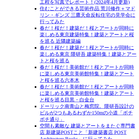
工程を写真でレポート！(2024年4月更新)
住むことができる芸術作品 荒川修作＋マド
リン・ギンズ 三鷹天命反転住宅の見学会に
行ってみた
春だ！桜だ！建築だ！桜とアートが同時に
楽しめる東京建築特集！建築とアートと桜
を巡る 近隣建築編
春だ！桜だ！建築だ！桜とアートが同時に
楽しめる東京 隈研吾 建築特集！建築とアー
トと桜を巡る
春だ！桜だ！美術館だ！桜とアートが同時
に楽しめる東京美術館特集！建築とアート
と桜を巡る六本木
春だ！桜だ！美術館だ！桜とアートが同時
に楽しめる東京美術館特集！建築とアート
と桜を巡る目黒・白金台
ドーリック南青山と梅窓院。隈研吾設計の
ビルが2つもあるわずか150mの小道「ボチ
ボチ通り」
空間も素敵な 建築とアートをまたぐ専門書
店 新建築POSTこと「新建築書店 POST
Architecture Books」に行ってみた