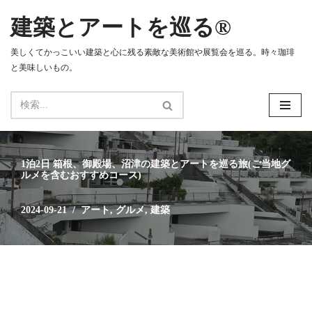
建築とアートを巡る®
コ
ン
美しくてかっこいい建築と心に残る素敵な美術館や展覧会を巡る。時々珈琲
テ
と美味しいもの。
ン
ツ
へ
ス
キ
ッ
1泊2日 箱根、御殿場、沼津の建築とアートを巡る旅(ご当地グ
プ
ルメを含むおすすめコース)
2024-09-21
アート
,
グルメ
,
建築