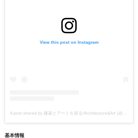
View this post on Instagram
A post shared by 建築とアートを巡る/Architecture&Art (@_saaaaaoo_)
基本情報