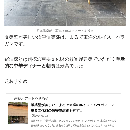
沼津倶楽部 写真：建築とアートを巡る
版築壁が美しい沼津倶楽部は、まるで東洋のルイス・バラ
ガンです。
宿泊棟とは別棟の重要文化財の数寄屋建築でいただく
革新
的な中華ディナーと朝食
は最高でした
超おすすめ！
建築とアートを巡る®
版築壁が美しい！まるで東洋のルイス・バラガン！？
重要文化財の数寄屋建築を有す...
🕒️2024-07-25
突然ですが「沼津倶楽部」をご存知でしょうか。かくいう私もつい最近までその存
在を知りませんでした。縁あって訪問してみたらなんとすごいこと！今までその存