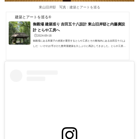
東山旧岸邸 写真：建築とアートを巡る
建築とアートを巡る®
御殿場 建築巡り 吉田五十八設計 東山旧岸邸と内藤廣設
計 とらや工房へ
🕒️2024-09-18
御殿場にある和菓子の虎屋が運営するとらや工房とその敷地内にある吉田五十八(よ
しだ・いそや)が手がけた数寄屋建築を久しぶりに再訪してきました。とらや工房と
吉田五十八の近代数寄屋建築は広大な敷地内に隣り合って建っていて、とらや工房
では美味しい和菓子を内藤廣設計の円弧を描く建築でいただくことが出来ます。 吉
田五十八設計 東山旧岸邸 写真：建築とアートを巡る吉田五十八建築は住宅内を見
学することができるので、私は前回も今回も先に数寄屋建築の見学をして、その後
甘味をいただきゆっくりするという順序で巡りました...