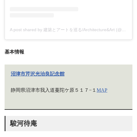
A post shared by 建築とアートを巡る/Architecture&Art (@_saaaaaoo_)
基本情報
沼津市芹沢光治良記念館
静岡県沼津市我入道蔓陀ケ原５１７−１
MAP
駿河待庵