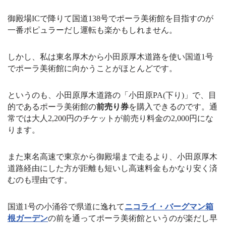
御殿場ICで降りて国道138号でポーラ美術館を目指すのが
一番ポピュラーだし運転も楽かもしれません。
しかし、私は東名厚木から小田原厚木道路を使い国道1号
でポーラ美術館に向かうことがほとんどです。
というのも、小田原厚木道路の「小田原PA(下り)」で、目
的であるポーラ美術館の
前売り券
を購入できるのです。通
常では大人2,200円のチケットが前売り料金の2,000円にな
ります。
また東名高速で東京から御殿場まで走るより、小田原厚木
道路経由にした方が距離も短いし高速料金もかなり安く済
むのも理由です。
国道1号の小涌谷で県道に逸れて
ニコライ・バーグマン箱
根ガーデン
の前を通ってポーラ美術館というのが楽だし早