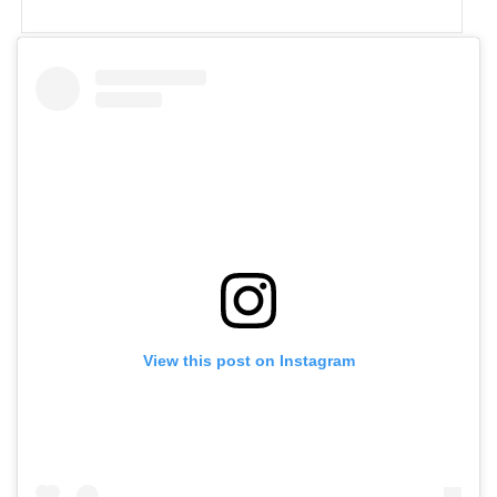
在を知らずにいた時間がもったいない！と思ってしまいました。そのくらい「沼津
倶楽部」はすごいです。そう、そこはまるで東洋のルイス・バラガンのようでし
た。沼津倶楽部の一体何が、どう、すごいのか、どこがどう東洋のルイス・バラガ
ンなのかを勝手に紐解いていきたいと思います。 渡辺明設計 沼津倶楽部 写真：建
築とアートを巡る沼津倶楽部の歴史詳細については公式HP...
View this post on Instagram