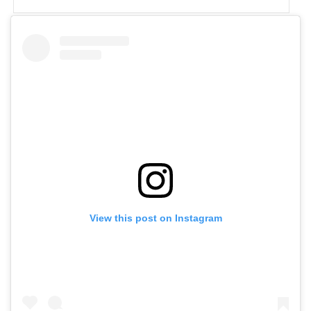
写真：建築とアートを巡る沼津市芹沢光治良記念館とは1970年（昭和 45）に元スル
ガ銀行会長で芹沢光治良の中学の後輩である岡野喜一郎が設立した旧財団法人芹
沢・井上文学館により芹沢文学館として建設され、運営されてきました。2009年
（平成21年）に財団から沼津市に寄贈され「沼津市芹沢光治...
View this post on Instagram