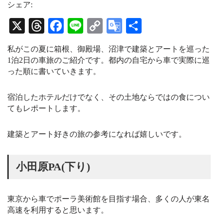
t
e
T
シェア:
a
a
u
g
d
b
X
T
Fa
Li
C
G
共
r
s
e
a
C
hr
ce
ne
op
oo
有
m
h
私がこの夏に箱根、御殿場、沼津で建築とアートを巡った
a
ea
bo
y
gl
n
1泊2日の車旅のご紹介です。都内の自宅から車で実際に巡
n
ds
ok
Li
e
った順に書いていきます。
e
l
nk
Tr
宿泊したホテルだけでなく、その土地ならではの食につい
an
てもレポートします。
sl
at
建築とアート好きの旅の参考になれば嬉しいです。
e
小田原PA(下り)
東京から車でポーラ美術館を目指す場合、多くの人が東名
高速を利用すると思います。