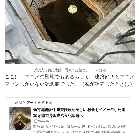
芹沢光治良記念館 写真：建築とアートを巡る
ここは、アニメの聖地でもあるらしく、建築好きとアニメ
ファンしかいない記念館でした。（私が訪問したときは）
建築とアートを巡る®
菊竹清訓設計 螺旋階段が美しい 教会をイメージした建
築 沼津市芹沢光治良記念館へ
🕒️2024-08-31
沼津を訪れたのでずっと訪れてみたかった場所へ行ってきました。我入道にある菊
竹清訓設計の建築です。ここは、この地で生まれた小説家芹沢光治良の記念館で、
印象的な螺旋階段が素晴らしい建築です。 菊竹清訓設計 沼津市芹沢光治良記念館