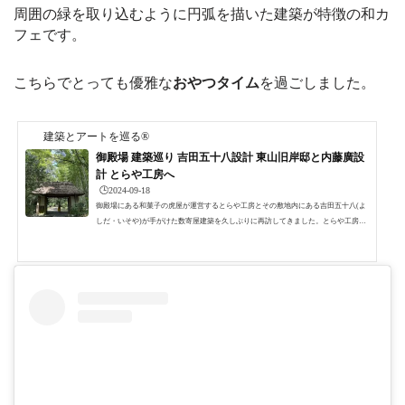
周囲の緑を取り込むように円弧を描いた建築が特徴の和カ
フェです。
こちらでとっても優雅な
おやつタイム
を過ごしました。
建築とアートを巡る®
御殿場 建築巡り 吉田五十八設計 東山旧岸邸と内藤廣設
計 とらや工房へ
🕒️2024-09-18
御殿場にある和菓子の虎屋が運営するとらや工房とその敷地内にある吉田五十八(よ
しだ・いそや)が手がけた数寄屋建築を久しぶりに再訪してきました。とらや工房と
吉田五十八の近代数寄屋建築は広大な敷地内に隣り合って建っていて、とらや工房
では美味しい和菓子を内藤廣設計の円弧を描く建築でいただくことが出来ます。 吉
田五十八設計 東山旧岸邸 写真：建築とアートを巡る吉田五十八建築は住宅内を見
学することができるので、私は前回も今回も先に数寄屋建築の見学をして、その後
甘味をいただきゆっくりするという順序で巡りました...