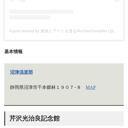
A post shared by 建築とアートを巡る/Architecture&Art (@_saaaaaoo_)
基本情報
沼津倶楽部
静岡県沼津市千本郷林１９０７−８
MAP
芹沢光治良記念館