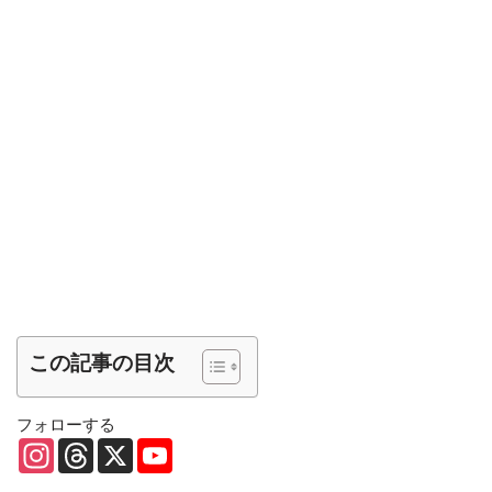
この記事の目次
フォローする
I
T
X
Y
n
h
o
s
r
u