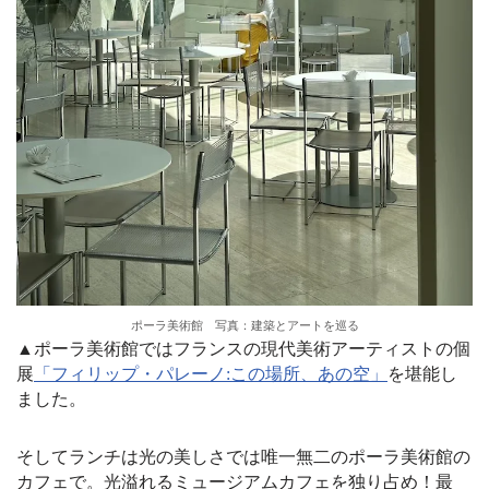
ポーラ美術館 写真：建築とアートを巡る
▲ポーラ美術館ではフランスの現代美術アーティストの個
展
「フィリップ・パレーノ:この場所、あの空」
を堪能し
ました。
そしてランチは光の美しさでは唯一無二のポーラ美術館の
カフェで。光溢れるミュージアムカフェを独り占め！最