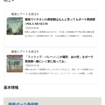
報は▼
建築とアートを巡る®
箱根でイチオシの美術館はなんと言ってもポーラ美術館
/ POLA MUSEUM
🕒️2024-09-06
箱根には数多くの美術館がありますが、その多くの美術館の中で私が最も回数を重
ねて訪れている美術館の紹介です。それは箱根ポーラ美術館です。ご存知化粧品メ
ーカーのポーラが運営する美術館で、銀座にもポーラミュージアムアネックスがあ
ることはよく知られています。箱根の広大な敷地に自然と共生する美術館建築と四
季折々豊かな自然を楽しむことができる遊歩道。その遊歩道散策の際には自然だけ
建築とアートを巡る®
でなく点在するたくさんのアートを楽しむことができます。箱根に足を運んだなら
必ず訪れたい美術館のひとつです。 ポーラ美術館 / POLA ...
「フィリップ・パレーノ:この場所、あの空」をポーラ
美術館へ観にいく前に知ってお...
🕒️2024-07-28
箱根にあるポーラ美術館に久しぶりに行ってきました。現在、ポーラ美術館ではフ
ランスを代表する現代美術アーティスト、フィリップ・パレーノの個展「この場
所、あの空」が開催中です。緑豊かな箱根の森の中にある自然と共生するポーラ美
術館で、フィリップ・パレーノのどんな作品が鑑賞できるのでしょうか。期待に胸
ふくらませて訪問してきました。このブログでは、「フィリップ・パレーノ:この場
基本情報
所、あの空」をより楽しむために観にいく前に知っておきたい情報を中心にまとめ
てみました。フィリップ・パレーノ個人的には、2019年ワタ...
箱根ポーラ美術館