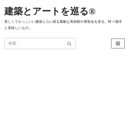
建築とアートを巡る®
コ
ン
美しくてかっこいい建築と心に残る素敵な美術館や展覧会を巡る。時々珈琲
テ
と美味しいもの。
ン
ツ
へ
ス
キ
ッ
プ