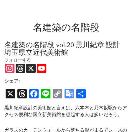
名建築の名階段
名建築の名階段 vol.20 黒川紀章 設計
埼玉県立近代美術館
フォローする
I
T
X
Y
n
h
o
s
r
u
t
e
T
シェア:
a
a
u
g
d
b
X
T
Fa
Li
C
G
共
r
s
e
a
C
hr
ce
ne
op
oo
有
m
h
黒川紀章設計の美術館と言えば、六本木と乃木坂駅からア
a
ea
bo
y
gl
n
クセス便利な国立新美術館を想起する人は多いだろう。
n
ds
ok
Li
e
e
l
nk
Tr
ガラスのカーテンウォールから落ちる影がまるでレースの