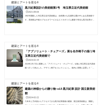
建築とアートを巡る®
黒川紀章設計の美術館第1号 埼玉県立近代美術館
🕒️2021-09-04
1982年開館した埼玉県立近代美術館は、自然豊かな北浦和公園の中にある美術館で
す。美術館は中銀カプセルタワービルなどメタボリズム建築で有名な黒川紀章が手
掛けた最初の美術館建築です。緑豊かな公園の奥に美術館はあります。▼外観エン
トランス美術館は格子状の柱梁構造です。エントランスへのアプローチは、格子に
囲まれた屋外でも屋内でもない中間領域で、利用者はここを通って美術館内へ入り
ます。何度も来ている美術館ですが、なぜか雨模様のこの日は上に鳩が数羽休んで
いました。▼格子に囲まれた空間の先には緩やかに波打つフ...
建築とアートを巡る®
「アブソリュート・チェアーズ」展を名作椅子の揃う埼
玉県立近代美術館で
🕒️2024-02-19
2024年2月17日に開幕した「アブソリュート・チェアーズ」を観に埼玉県立近代美術
館へ行って来ました。デザイン椅子をコレクションし、館内に実際に設置して「椅
子の美術館」とも称される埼玉近美で椅子をテーマにした企画展ですから、ただ椅
子を並べた展覧会になるはずはないだろうと期待を込めての訪問です。さて、どん
な内容なのでしょうか。 黒川紀章設計 埼玉県立近代美術館 写真：建築とアート
建築とアートを巡る®
を巡る▲JR北浦和駅から歩いて数分という埼玉県立近代美術館の設計は黒川紀章で
す。黒川紀章が手掛けた一番最初の美術館でもあります。...
建築の神様からの贈り物 vol.8 黒川紀章 設計 国立新美術
館
🕒️2024-02-22
六本木と乃木坂からアクセスできる黒川紀章最後の建築、国立新美術館は、開館し