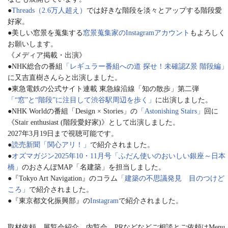
●
Threads（2.6万人超え）
では好きな階段を淡々とアップする階段愛
好家。
●美しい窓景を蒐集する
窓景蒐集家のInstagramアカウント
もよろしく
お願いします。
《メディア掲載・出演》
●NHK総合の番組
「レギュラー番組への道 探せ！未確認Z景 階段編」
に又吉直樹さんらと出演しました。
●東急電鉄の公式サイト連載 東急線沿線「知の散歩」第二弾
「“窓”と“階段”に注目して渋谷駅周辺を歩く」
に出演しました。
●NHK Worldの番組「Design × Stories」の
「Astonishing Stairs」
回に
《Stair enthusiast (階段愛好家)》として出演しました。
2027年3月19日まで視聴可能です。
●
読売新聞「関心アリ！」
で紹介されました。
●
オズマガジン2025年10・11月号「ふだん使いのおいしい銀座～日本
橋」
のおさんぽMAP「名建築」を担当しました。
●『Tokyo Art Navigation』のコラム
「建築の不思議発見 目のつけど
ころ」
で紹介されました。
●『東京都文化振興部』の
Instagram
で紹介されました。
取材依頼、展覧会紹介、内覧会、PRなどなどご相談とご依頼はMenu