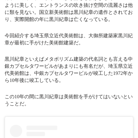
ように美しく、エントランスの吹き抜け空間の流麗さは他
an
に類を見ない。国立新美術館は黒川紀章の遺作とされてお
sl
り、実際開館の年に黒川紀章は亡くなっている。
at
今回紹介する埼玉県立近代美術館は、大御所建築家黒川紀
e
章が最初に手がけた美術館建築だ。
黒川紀章といえばメタボリズム建築の代名詞とも言える中
銀カプセルタワービルがあまりにも有名だが、埼玉県立近
代美術館は、中銀カプセルタワービルが竣工した1972年か
ら10年後に竣工している。
この10年の間に黒川紀章は美術館を手がけてはいないとい
うことだ。