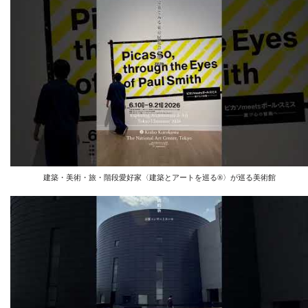
建築・美術・旅・階段愛好家〈建築とアートを巡る®︎〉が巡る美術館