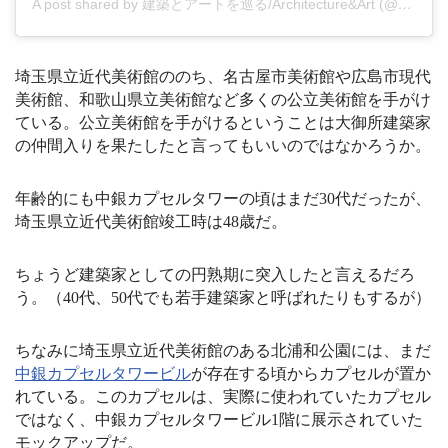
A post shared by 建築とアートを巡る/Architecture&Art (@_saaaaaoo_)
埼玉県立近代美術館ののち、名古屋市美術館や広島市現代
美術館、和歌山県立美術館など多くの公立美術館を手がけ
ている。公立美術館を手がけるということは大御所建築家
の仲間入りを果たしたと言ってもいいのではなかろうか。
年齢的にも中銀カプセルタワーの頃はまだ30代だったが、
埼玉県立近代美術館竣工時は48歳だ。
ちょうど建築家としての円熟期に突入したと言えるだろ
う。（40代、50代でも若手建築家と呼ばれたりもするが）
ちなみに埼玉県立近代美術館のある北浦和公園には、まだ
中銀カプセルタワービル
が存在する頃からカプセルが置か
れている。このカプセルは、実際に使われていたカプセル
ではなく、中銀カプセルタワービル1階に展示されていた
モックアップだ。