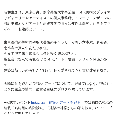
昭和生まれ、東京出身。多摩美術大学卒業後、現代美術のプライマ
リギャラリーやアーティストの個人事務所、インテリアデザインの
設計事務所などアートと建築業界で各々10年以上勤務。仕事もプラ
イベートも建築とアート。
東京都内の美術館や現代美術のギャラリーが多い六本木、表参道、
恵比寿の真ん中あたり在住。
今まで観て来た展覧会は多分軽く10,000越え。
展覧会はなんでも観るけど現代アート、建築、デザイン関係が多
め。
建築は新しいのも好きだけど、長く愛されてきた古い建築も好き。
実際に足を運んだ”建築とアート”について、評論ではなく、観に行く
ときに役立つ情報、鑑賞者目線のブログを綴っています。
●公式アカウント
Instagram「建築とアートを巡る」
では独自の視点の
連載「名建築の名階段®︎」「建築の神様からの贈り物®︎」いいイス🪑
なども展開しています。