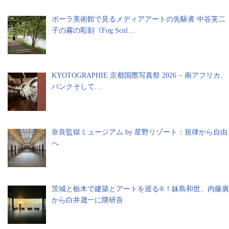
ポーラ美術館で見るメディアアートの先駆者 中谷芙二
子の霧の彫刻《Fog Scul…
KYOTOGRAPHIE 京都国際写真祭 2026 − 南アフリカ、
パンクそして…
奈良監獄ミュージアム by 星野リゾート：規律から自由
へ
茨城と栃木で建築とアートを巡る®︎！妹島和世、内藤廣
から白井晟一に隈研吾