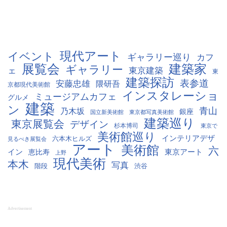
現代アート
イベント
ギャラリー巡り
カフ
展覧会
建築家
ギャラリー
ェ
東京建築
東
建築探訪
表参道
安藤忠雄
隈研吾
京都現代美術館
インスタレーショ
ミュージアムカフェ
グルメ
建築
ン
青山
乃木坂
銀座
国立新美術館
東京都写真美術館
建築巡り
東京展覧会
デザイン
杉本博司
東京で
美術館巡り
インテリアデザ
六本木ヒルズ
見るべき展覧会
アート
美術館
六
イン
東京アート
恵比寿
上野
現代美術
本木
写真
階段
渋谷
Advertisement