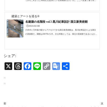
てからこれまでに30回以上は訪れている美術館のひとつだ。ここへ足繁く通う理由
は、近所であることもさることながら、その空間の魅力だ。もちろん、これまでに
数え切れないほどの企画展を見て来た。草間彌生や安藤忠雄、三宅一生と言った日
本人の大御所の方々の個展をはじめ、現在開催中のマティス「自由なフォルム」な
建築とアートを巡る®
どの近代美術史の巨匠の展覧会、さらにはカルティエやエルメス、イヴ・サンロー
ランなどのハイブランドの展覧会などなど枚挙にいとまが...
名建築の名階段 vol.5 黒川紀章設計 国立新美術館
🕒️2024-02-08
六本木と乃木坂の駅からアクセスできる国立新美術館は、黒川紀章設計による国立
の美術館だ。開館は2007年の1月。主な特徴としては、国立の美術館であるにもかか
わらずコレクションすなわち所蔵作品を持たない美術館である。と言うのも開館の
契機となったのが、東京都美術館に変わる美術団体による公募展開催のための美術
館建設だったからだ。そのため、美術館の企画展が開催されていない期間でも、常
に美術団体による公募展が複数開かれているため、いつ行っても賑わっている。http
s://www.instagram.com/reel/C1wZlYWPImE/?utm_source...
シェア:
X
T
Fa
Li
C
G
共
hr
ce
ne
op
oo
有
PR
ea
bo
y
gl
PR
ds
ok
Li
e
nk
Tr
an
前
次