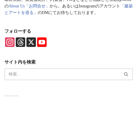
の
About Us「お問合せ」
から。あるいはInstagramのアカウント
「建築
とアートを巡る」
のDMにてお待ちしております。
フォローする
I
T
X
Y
n
h
o
s
r
u
t
e
T
a
a
u
サイト内を検索
g
d
b
r
s
e
a
C
m
h
a
n
n
Advertisement
e
l