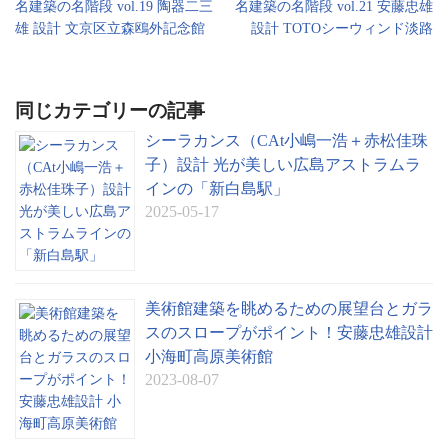
名建築の名階段 vol.19 陶器二三
名建築の名階段 vol.21 安藤忠雄
sl
雄 設計 文京区立森鴎外記念館
設計 TOTOシーウィンド淡路
at
e
同じカテゴリーの記事
シーラカンス（CAt小嶋一浩＋赤松佳珠
子）設計 光が美しい広島アストラムラ
インの「新白島駅」
2025-05-17
美術館建築を眺めるための展望台とガラ
スのスロープがポイント！安藤忠雄設計
小海町高原美術館
2023-08-07