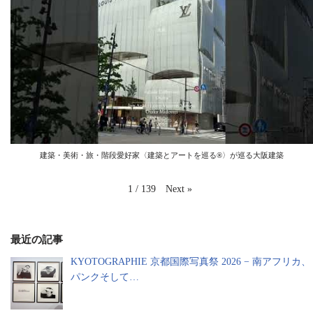
建築・美術・旅・階段愛好家〈建築とアートを巡る®️〉が巡る大阪建築
Next
»
1
/
139
最近の記事
KYOTOGRAPHIE 京都国際写真祭 2026 − 南アフリカ、
パンクそして…