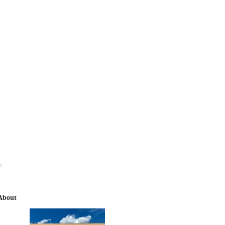
R
About