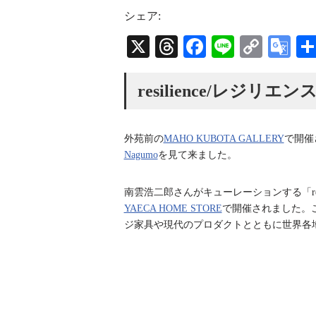
s
r
u
t
e
T
シェア:
a
a
u
g
d
b
X
T
Fa
Li
C
G
r
s
e
a
C
hr
ce
ne
op
oo
m
h
a
ea
bo
y
gl
resilience/レジリエン
n
n
ds
ok
Li
e
e
l
nk
Tr
外苑前の
MAHO KUBOTA GALLERY
で開催
an
Nagumo
を見て来ました。
sl
南雲浩二郎さんがキューレーションする「resi
at
YAECA HOME STORE
で開催されました。この
e
ジ家具や現代のプロダクトとともに世界各