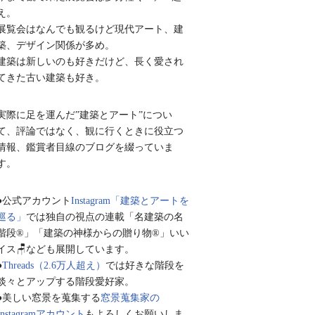
え。
展覧会はなんでも観るけど現代アート、建
築、デザイン関係が多め。
建築は新しいのも好きだけど、長く愛され
てきた古い建築も好き。
実際に足を運んだ”建築とアート”につい
て、評論ではなく、観に行くときに役立つ
情報、鑑賞者目線のブログを綴っていま
す。
●公式アカウント
Instagram「建築とアートを
巡る」
では独自の視点の連載「名建築の名
階段®︎」「建築の神様からの贈り物®︎」いい
イス🪑なども展開しています。
●
Threads（2.6万人超え）
では好きな階段を
淡々とアップする階段愛好家。
●美しい窓景を蒐集する
窓景蒐集家の
Instagramアカウント
もよろしくお願いしま