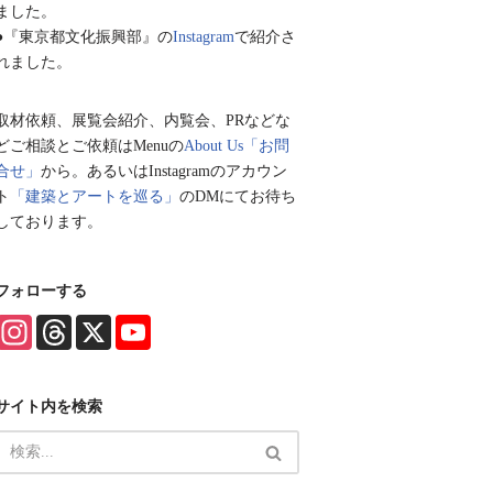
ました。
●『東京都文化振興部』の
Instagram
で紹介さ
れました。
取材依頼、展覧会紹介、内覧会、PRなどな
どご相談とご依頼はMenuの
About Us「お問
合せ」
から。あるいはInstagramのアカウン
ト
「建築とアートを巡る」
のDMにてお待ち
しております。
フォローする
I
T
X
Y
n
h
o
s
r
u
t
e
T
a
a
u
サイト内を検索
g
d
b
r
s
e
a
C
m
h
a