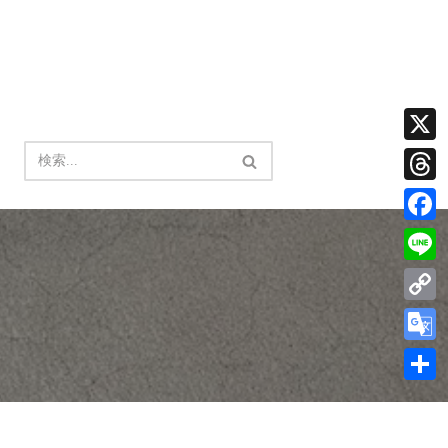
X
Thread
Facebo
Line
Copy
Link
Google
Transla
共
有