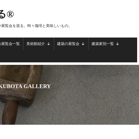
る®
や展覧会を巡る。時々珈琲と美味しいもの。
の展覧会一覧
美術館紹介
建築の展覧会
建築家別一覧
 KUBOTA GALLERY