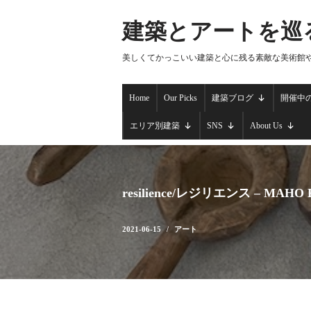
建築とアートを巡
コ
ン
美しくてかっこいい建築と心に残る素敵な美術館
テ
ン
Home
Our Picks
建築ブログ
開催中
ツ
へ
エリア別建築
SNS
About Us
ス
キ
ッ
プ
resilience/レジリエンス – MAHO
2021-06-15
アート