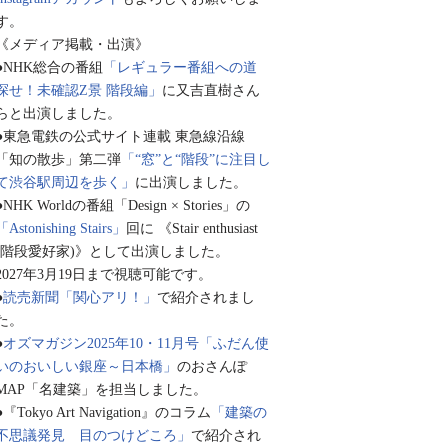
す。
《メディア掲載・出演》
●NHK総合の番組
「レギュラー番組への道
探せ！未確認Z景 階段編」
に又吉直樹さん
らと出演しました。
●東急電鉄の公式サイト連載 東急線沿線
「知の散歩」第二弾
「“窓”と“階段”に注目し
て渋谷駅周辺を歩く」
に出演しました。
●NHK Worldの番組「Design × Stories」の
「Astonishing Stairs」
回に 《Stair enthusiast
(階段愛好家)》として出演しました。
2027年3月19日まで視聴可能です。
●
読売新聞「関心アリ！」
で紹介されまし
た。
●
オズマガジン2025年10・11月号「ふだん使
いのおいしい銀座～日本橋」
のおさんぽ
MAP「名建築」を担当しました。
●『Tokyo Art Navigation』のコラム
「建築の
不思議発見 目のつけどころ」
で紹介され