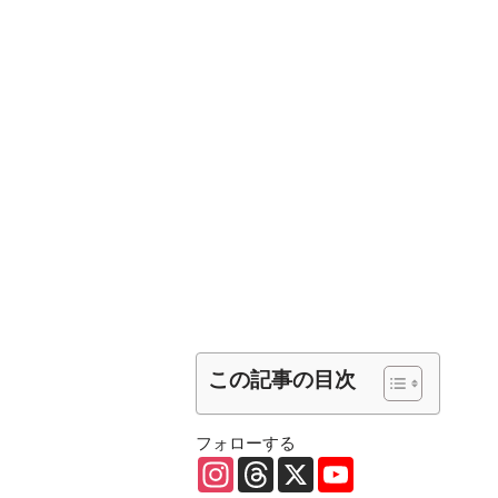
この記事の目次
フォローする
I
T
X
Y
n
h
o