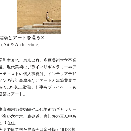
建築とアートを巡る®︎
（Art & Architecture）
昭和生まれ、東京出身。多摩美術大学卒業
後、現代美術のプライマリギャラリーやア
ーティストの個人事務所、インテリアデザ
インの設計事務所などアートと建築業界で
各々10年以上勤務。仕事もプライベートも
建築とアート。
東京都内の美術館や現代美術のギャラリー
が多い六本木、表参道、恵比寿の真ん中あ
たり在住。
今まで観て来た展覧会は多分軽く10,000越