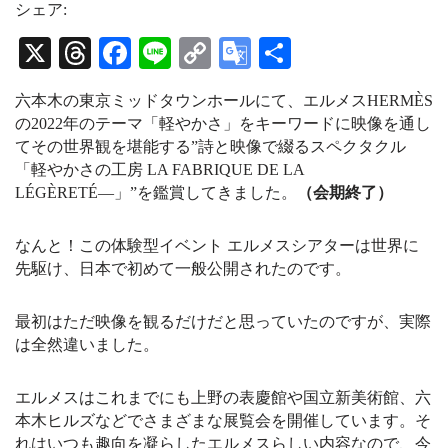
t
e
T
シェア:
a
a
u
g
d
b
X
T
Fa
Li
C
G
共
r
s
e
a
C
hr
ce
ne
op
oo
有
m
h
六本木の東京ミッドタウンホールにて、エルメスHERMÈS
a
ea
bo
y
gl
n
の2022年のテーマ「軽やかさ」をキーワードに映像を通し
n
ds
ok
Li
e
てその世界観を堪能する”詩と映像で綴るスペクタクル
e
l
「軽やかさの工房 LA FABRIQUE DE LA
nk
Tr
LÉGÈRETÉ―」”を鑑賞してきました。
（会期終了）
an
sl
なんと！
この体験型イベント エルメスシアターは世界に
at
先駆け、日本で初めて一般公開されたのです。
e
最初はただ映像を観るだけだと思っていたのですが、実際
は全然違いました。
エルメスはこれまでにも上野の表慶館や国立新美術館、六
本木ヒルズなどでさまざまな展覧会を開催しています。そ
れはいつも趣向を凝らしたエルメスらしい内容なので、今