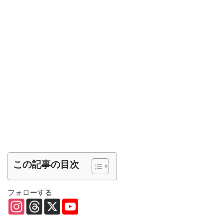
この記事の目次
フォローする
I
T
X
Y
n
h
o
s
r
u