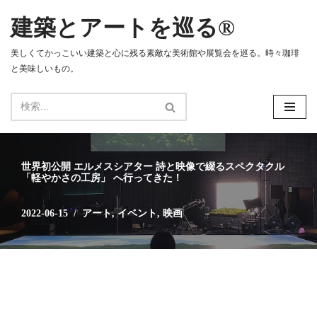
建築とアートを巡る®
コ
ン
美しくてかっこいい建築と心に残る素敵な美術館や展覧会を巡る。時々珈琲
テ
と美味しいもの。
ン
ツ
へ
ス
キ
ッ
世界初公開 エルメスシアター 詩と映像で綴るスペクタクル
プ
「軽やかさの工房」 へ行ってきた！
2022-06-15
アート
,
イベント
,
映画