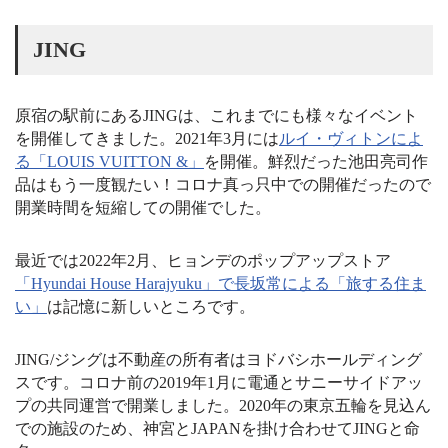
JING
原宿の駅前にあるJINGは、これまでにも様々なイベント
を開催してきました。2021年3月には
ルイ・ヴィトンによ
る「LOUIS VUITTON &」
を開催。鮮烈だった池田亮司作
品はもう一度観たい！
コロナ真っ只中での開催だったので
開業時間を短縮しての開催でした。
最近では2022年2月、ヒョンデのポップアップストア
「Hyundai House Harajyuku」で長坂常による「旅する住ま
い」
は記憶に新しいところです。
JING/ジング
は不動産の所有者はヨドバシホールディング
スです。コロナ前の2019年1月に電通とサニーサイドアッ
プの共同運営で開業しました。2020年の東京五輪を見込ん
での施設のため、神宮とJAPANを掛け合わせてJINGと命