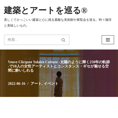
建築とアートを巡る®
コ
ン
美しくてかっこいい建築と心に残る素敵な美術館や展覧会を巡る。時々珈琲
テ
と美味しいもの。
ン
ツ
へ
ス
キ
ッ
Veuve Clicquot Solaire Culture -太陽のように輝く250年の軌跡
プ
-で10人の女性アーティストとコンスタンス・ギセが魅せる空
間に酔いしれる
2022-06-16
アート
,
イベント