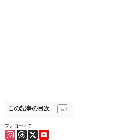
この記事の目次
フォローする
I
T
X
Y
n
h
o