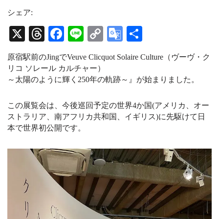
s
r
u
t
e
T
シェア:
a
a
u
g
d
b
X
T
Fa
Li
C
G
共
r
s
e
a
C
hr
ce
ne
op
oo
有
m
h
原宿駅前のJingでVeuve Clicquot Solaire Culture（ヴーヴ・ク
a
ea
bo
y
gl
n
リコ ソレール カルチャー）
n
ds
ok
Li
e
～太陽のように輝く250年の軌跡～』が始まりました。
e
l
nk
Tr
この展覧会は、今後巡回予定の世界4か国(アメリカ、オー
an
ストラリア、南アフリカ共和国、イギリス)に先駆けて日
sl
本で世界初公開です。
at
e