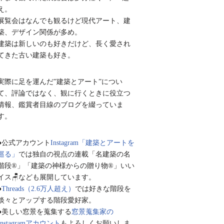
え。
展覧会はなんでも観るけど現代アート、建
築、デザイン関係が多め。
建築は新しいのも好きだけど、長く愛され
てきた古い建築も好き。
実際に足を運んだ”建築とアート”につい
て、評論ではなく、観に行くときに役立つ
情報、鑑賞者目線のブログを綴っていま
す。
●公式アカウント
Instagram「建築とアートを
巡る」
では独自の視点の連載「名建築の名
階段®︎」「建築の神様からの贈り物®︎」いい
イス🪑なども展開しています。
●
Threads（2.6万人超え）
では好きな階段を
淡々とアップする階段愛好家。
●美しい窓景を蒐集する
窓景蒐集家の
Instagramアカウント
もよろしくお願いしま