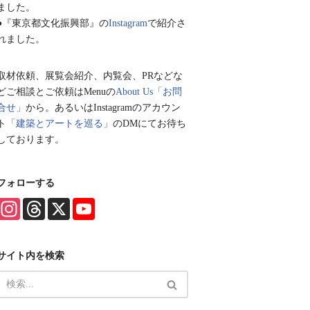
ました。
●『東京都文化振興部』の
Instagram
で紹介さ
れました。
取材依頼、展覧会紹介、内覧会、PRなどな
どご相談とご依頼はMenuの
About Us「お問
合せ」
から。あるいはInstagramのアカウン
ト
「建築とアートを巡る」
のDMにてお待ち
しております。
フォローする
I
T
X
Y
n
h
o
s
r
u
t
e
T
a
a
u
サイト内を検索
g
d
b
r
s
e
a
C
m
h
a