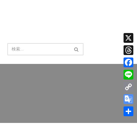
X
Thread
Facebo
Line
Copy
Link
Google
Transla
共
有