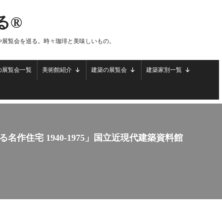
る®
や展覧会を巡る。時々珈琲と美味しいもの。
の展覧会一覧
美術館紹介
建築の展覧会
建築家別一覧
作住宅 1940-1975」国立近現代建築資料館