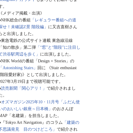
す。
《メディア掲載・出演》
●NHK総合の番組
「レギュラー番組への道
探せ！未確認Z景 階段編」
に又吉直樹さん
らと出演しました。
●東急電鉄の公式サイト連載 東急線沿線
「知の散歩」第二弾
「“窓”と“階段”に注目し
て渋谷駅周辺を歩く」
に出演しました。
●NHK Worldの番組「Design × Stories」の
「Astonishing Stairs」
回に 《Stair enthusiast
(階段愛好家)》として出演しました。
2027年3月19日まで視聴可能です。
●
読売新聞「関心アリ！」
で紹介されまし
た。
●
オズマガジン2025年10・11月号「ふだん使
いのおいしい銀座～日本橋」
のおさんぽ
MAP「名建築」を担当しました。
●『Tokyo Art Navigation』のコラム
「建築の
不思議発見 目のつけどころ」
で紹介され