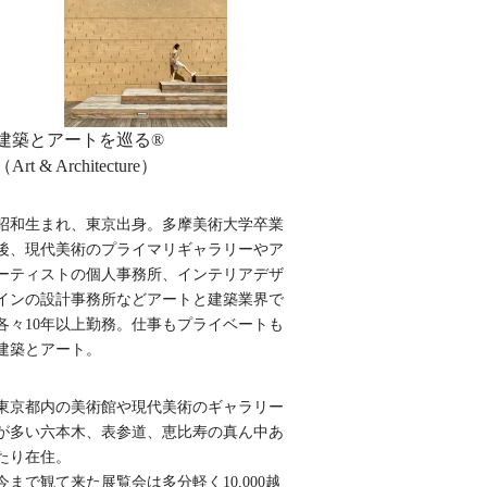
建築とアートを巡る®︎
（Art & Architecture）
昭和生まれ、東京出身。多摩美術大学卒業
後、現代美術のプライマリギャラリーやア
ーティストの個人事務所、インテリアデザ
インの設計事務所などアートと建築業界で
各々10年以上勤務。仕事もプライベートも
建築とアート。
東京都内の美術館や現代美術のギャラリー
が多い六本木、表参道、恵比寿の真ん中あ
たり在住。
今まで観て来た展覧会は多分軽く10,000越