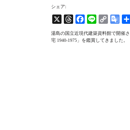
s
r
u
t
e
T
シェア:
a
a
u
g
d
b
X
T
Fa
Li
C
G
r
s
e
a
C
hr
ce
ne
op
oo
m
h
湯島の国立近現代建築資料館で開催さ
a
ea
bo
y
gl
n
宅 1940-1975」を鑑賞してきました。
n
ds
ok
Li
e
e
l
nk
Tr
an
sl
at
e