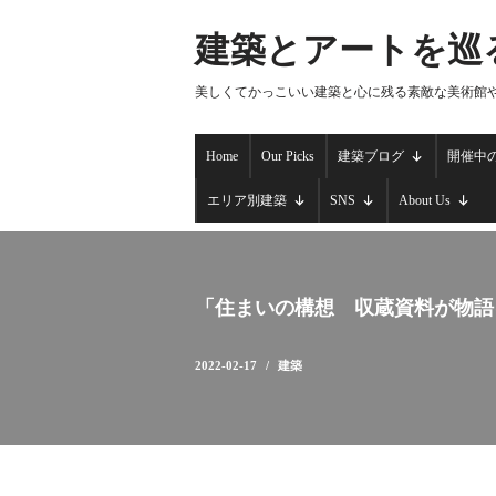
建築とアートを巡
コ
ン
美しくてかっこいい建築と心に残る素敵な美術館
テ
ン
Home
Our Picks
建築ブログ
開催中
ツ
へ
エリア別建築
SNS
About Us
ス
キ
ッ
プ
「住まいの構想 収蔵資料が物語る名
2022-02-17
建築