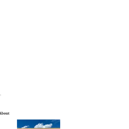
R
About