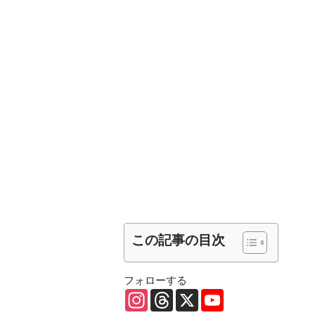
この記事の目次
フォローする
I
T
X
Y
n
h
o