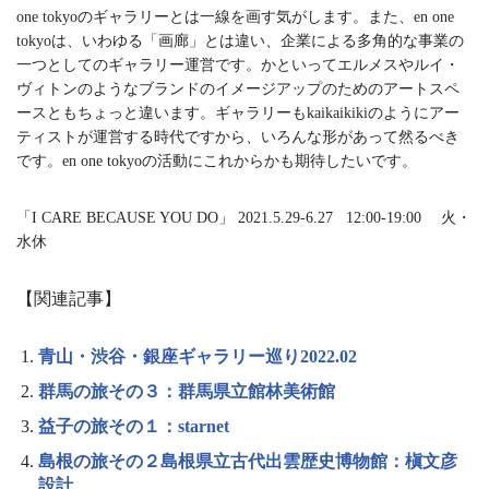
one tokyoのギャラリーとは一線を画す気がします。また、en one
tokyoは、いわゆる「画廊」とは違い、企業による多角的な事業の
一つとしてのギャラリー運営です。かといってエルメスやルイ・
ヴィトンのようなブランドのイメージアップのためのアートスペ
ースともちょっと違います。ギャラリーもkaikaikikiのようにアー
ティストが運営する時代ですから、いろんな形があって然るべき
です。en one tokyoの活動にこれからかも期待したいです。
「I CARE BECAUSE YOU DO」 2021.5.29-6.27 12:00-19:00 火・
水休
【関連記事】
青山・渋谷・銀座ギャラリー巡り2022.02
群馬の旅その３：群馬県立館林美術館
益子の旅その１：starnet
島根の旅その２島根県立古代出雲歴史博物館：槇文彦
設計