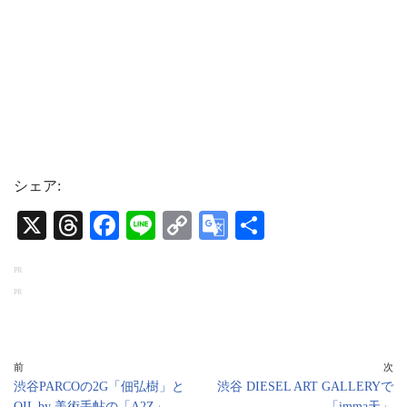
シェア:
X
T
Fa
Li
C
G
共
hr
ce
ne
op
oo
有
PR
ea
bo
y
gl
PR
ds
ok
Li
e
nk
Tr
an
前
次
渋谷PARCOの2G「佃弘樹」と
渋谷 DIESEL ART GALLERYで
sl
OIL by 美術手帖の「A2Z」
「imma天」