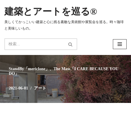
建築とアートを巡る®
コ
ン
美しくてかっこいい建築と心に残る素敵な美術館や展覧会を巡る。時々珈琲
テ
と美味しいもの。
ン
ツ
へ
ス
キ
ッ
StandBy「mericlone」、The Mass「I CARE BECAUSE YOU
プ
DO」
2021-06-01
アート