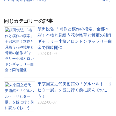
at
e
同じカテゴリーの記事
須田悦弘 「補作と模作の模索」全部木
彫！本物と見紛う花や雑草と骨董の補作
ギャラリー小柳とロンドンギャラリー白
金で同時開催
2023-04-09
東京国立近代美術館の「ゲルハルト・リ
ヒター展」を観に行く前に読んでおこ
う！
2022-06-07