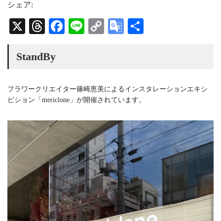
t
e
T
シェア:
a
a
u
g
d
b
X
T
Fa
Li
C
G
共
r
s
e
a
C
hr
ce
ne
op
oo
有
m
h
a
ea
bo
y
gl
StandBy
n
n
ds
ok
Li
e
e
l
nk
Tr
フラワークリエイター篠崎恵美によるインスタレーションエキシ
ビション「mericlone」が開催されています。
an
sl
at
e