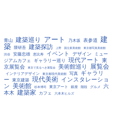
建
アート
建築巡り
表参道
青山
乃木坂
築
建築探訪
隈研吾
国立新美術館
上野
東京都写真美術館
イベント
デザイン
ミュー
安藤忠雄
恵比寿
渋谷
現代アート
東
ジアムカフェ
ギャラリー巡り
展覧会
美術館巡り
京展覧会
東京で見るべき展覧会
ギャラリ
写真
インテリアデザイン
東京都現代美術館
現代美術
インスタレーショ
ー
東京建築
美術館
ン
六
東京アート
銀座
グルメ
階段
杉本博司
建築家
本木
カフェ
六本木ヒルズ