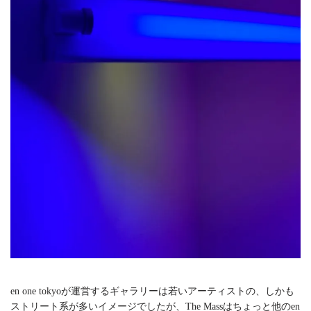
en one tokyoが運営するギャラリーは若いアーティストの、しかも
ストリート系が多いイメージでしたが、The Massはちょっと他のen