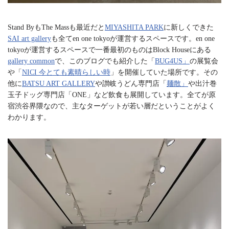
Stand ByもThe Massも最近だと
MIYASHITA PARK
に新しくできた
SAI art gallery
も全てen one tokyoが運営するスペースです。en one
tokyoが運営するスペースで一番最初のものはBlock Houseにある
gallery common
で、このブログでも紹介した「
BUG4US」
の展覧会
や「
NICI 今とても素晴らしい時
」を開催していた場所です。その
他に
BATSU ART GALLERY
や讃岐うどん専門店「
麺散」
や出汁巻
玉子ドッグ専門店「ONE」など飲食も展開しています。全てが原
宿渋谷界隈なので、主なターゲットが若い層だということがよく
わかります。