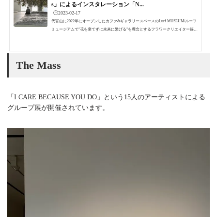
s」によるインスタレーション「N...
🕒️2023-02-17
代官山に2022年にオープンしたカファ&ギャラリースペースのLurf MUSEUM/ルーフ
ミュージアムで"花を棄てずに未来に繋げる"を理念とするフラワークリエイター篠崎
恵美が主宰するクリエイティブスタジオ「edenworks」の展覧会「Now/Then」が開
催されています。広いギャラリースペースに象徴的に配されたベッドとその上に浮
遊する無数の花による展示は、インスタ映え間違いなしです。会期後半はSNSで拡散
The Mass
されてどんどん混みそうな予感なので、なるべく早めに鑑賞しておきたいところ。
この展覧会がどんな展示なのか、その様子...
「I CARE BECAUSE YOU DO」という15人のアーティストによる
グループ展が開催されています。