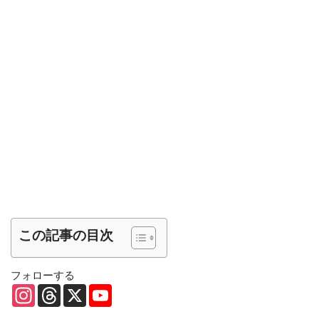
この記事の目次
フォローする
I
T
X
Y
n
h
o
s
r
u