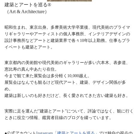
建築とアートを巡る®︎
（Art & Architecture）
昭和生まれ、東京出身。多摩美術大学卒業後、現代美術のプライマ
リギャラリーやアーティストの個人事務所、インテリアデザインの
設計事務所などアートと建築業界で各々10年以上勤務。仕事もプラ
イベートも建築とアート。
東京都内の美術館や現代美術のギャラリーが多い六本木、表参道、
恵比寿の真ん中あたり在住。
今まで観て来た展覧会は多分軽く10,000越え。
展覧会はなんでも観るけど現代アート、建築、デザイン関係が多
め。
建築は新しいのも好きだけど、長く愛されてきた古い建築も好き。
実際に足を運んだ”建築とアート”について、評論ではなく、観に行く
ときに役立つ情報、鑑賞者目線のブログを綴っています。
●公式アカウント
Instagram「建築とアートを巡る」
では独自の視点の