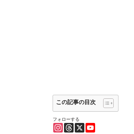
この記事の目次
フォローする
I
T
X
Y
n
h
o