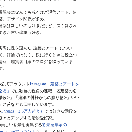
え。
展覧会はなんでも観るけど現代アート、建
築、デザイン関係が多め。
建築は新しいのも好きだけど、長く愛され
てきた古い建築も好き。
実際に足を運んだ”建築とアート”につい
て、評論ではなく、観に行くときに役立つ
情報、鑑賞者目線のブログを綴っていま
す。
●公式アカウント
Instagram「建築とアートを
巡る」
では独自の視点の連載「名建築の名
階段®︎」「建築の神様からの贈り物®︎」いい
イス🪑なども展開しています。
●
Threads（2.6万人超え）
では好きな階段を
淡々とアップする階段愛好家。
●美しい窓景を蒐集する
窓景蒐集家の
Instagramアカウント
もよろしくお願いしま