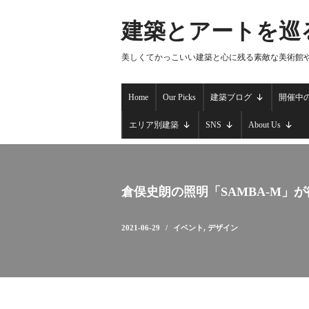
建築とアートを巡
コ
ン
美しくてかっこいい建築と心に残る素敵な美術館
テ
ン
Home
Our Picks
建築ブログ
開催中
ツ
へ
エリア別建築
SNS
About Us
ス
キ
ッ
プ
倉俣史朗の照明「SAMBA-M」が
2021-06-29
イベント
,
デザイン