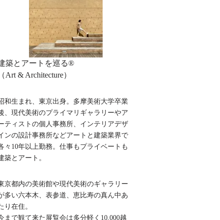
建築とアートを巡る®︎
（Art & Architecture）
昭和生まれ、東京出身。多摩美術大学卒業
後、現代美術のプライマリギャラリーやア
ーティストの個人事務所、インテリアデザ
インの設計事務所などアートと建築業界で
各々10年以上勤務。仕事もプライベートも
建築とアート。
東京都内の美術館や現代美術のギャラリー
が多い六本木、表参道、恵比寿の真ん中あ
たり在住。
今まで観て来た展覧会は多分軽く10,000越