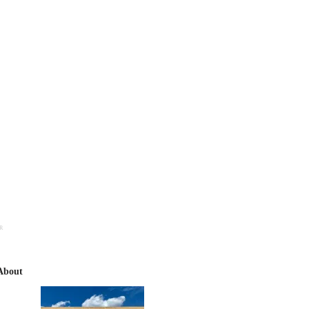
R
About