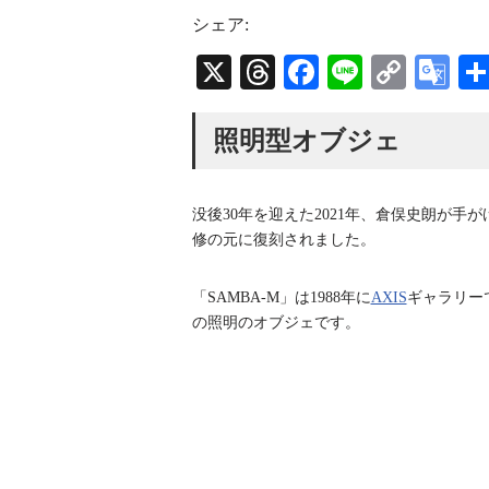
s
r
u
t
e
T
シェア:
a
a
u
g
d
b
X
T
Fa
Li
C
G
r
s
e
a
C
hr
ce
ne
op
oo
m
h
a
ea
bo
y
gl
照明型オブジェ
n
n
ds
ok
Li
e
e
l
nk
Tr
没後30年を迎えた2021年、倉俣史朗が手
an
修の元に復刻されました。
sl
「SAMBA-M」は1988年に
AXIS
ギャラリーで
at
の照明のオブジェです。
e