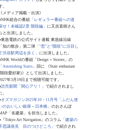
す。
《メディア掲載・出演》
●NHK総合の番組
「レギュラー番組への道
探せ！未確認Z景 階段編」
に又吉直樹さん
らと出演しました。
●東急電鉄の公式サイト連載 東急線沿線
「知の散歩」第二弾
「“窓”と“階段”に注目し
て渋谷駅周辺を歩く」
に出演しました。
●NHK Worldの番組「Design × Stories」の
「Astonishing Stairs」
回に 《Stair enthusiast
(階段愛好家)》として出演しました。
2027年3月19日まで視聴可能です。
●
読売新聞「関心アリ！」
で紹介されまし
た。
●
オズマガジン2025年10・11月号「ふだん使
いのおいしい銀座～日本橋」
のおさんぽ
MAP「名建築」を担当しました。
●『Tokyo Art Navigation』のコラム
「建築の
不思議発見 目のつけどころ」
で紹介され