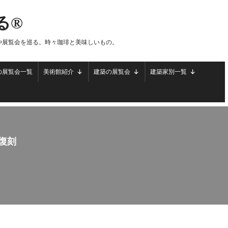
る®
や展覧会を巡る。時々珈琲と美味しいもの。
の展覧会一覧
美術館紹介
建築の展覧会
建築家別一覧
復刻