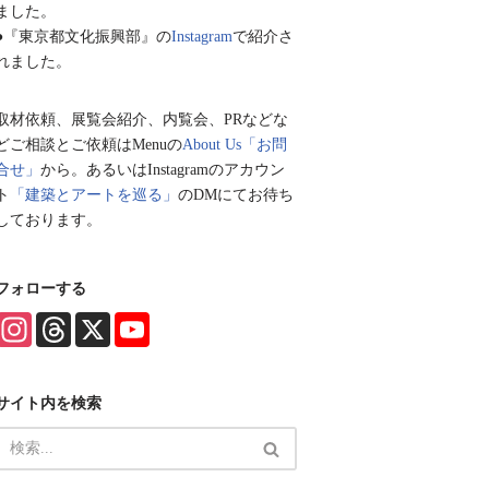
ました。
●『東京都文化振興部』の
Instagram
で紹介さ
れました。
取材依頼、展覧会紹介、内覧会、PRなどな
どご相談とご依頼はMenuの
About Us「お問
合せ」
から。あるいはInstagramのアカウン
ト
「建築とアートを巡る」
のDMにてお待ち
しております。
フォローする
I
T
X
Y
n
h
o
s
r
u
t
e
T
a
a
u
サイト内を検索
g
d
b
r
s
e
a
C
m
h
a