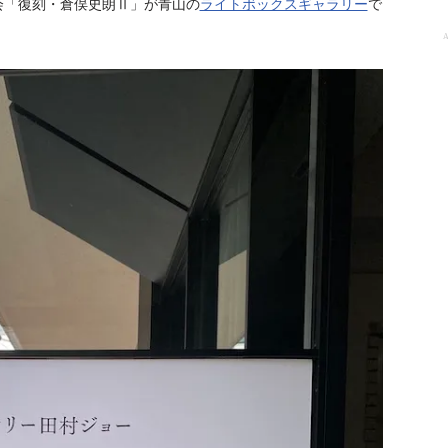
覧会「復刻・倉俣史朗Ⅱ」が青山の
ライトボックスギャラリー
で
A