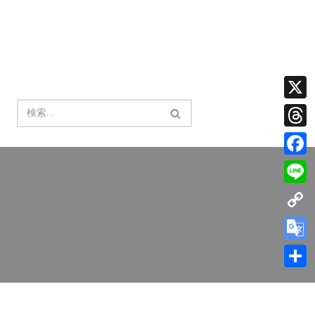
X
Thread
Facebo
Line
Copy
Link
Google
Transla
共
有