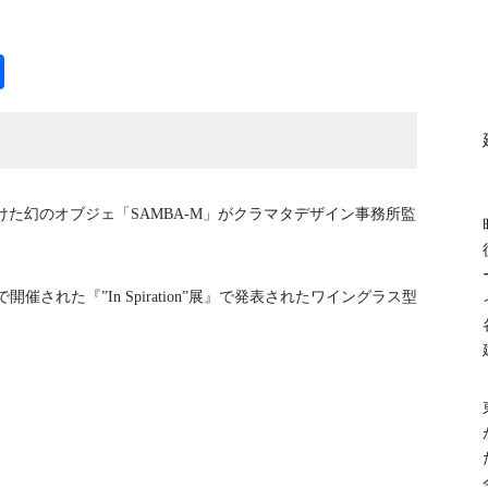
共
有
がけた幻のオブジェ「SAMBA-M」がクラマタデザイン事務所監
開催された『”In Spiration”展』で発表されたワイングラス型