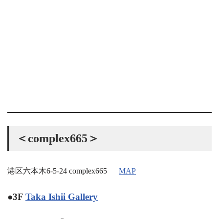
＜complex665＞
港区六本木6-5-24 complex665
MAP
●3F
Taka Ishii Gallery