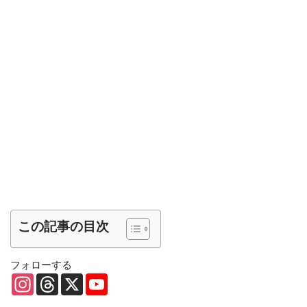
この記事の目次
フォローする
I
T
X
Y
n
h
o
s
r
u