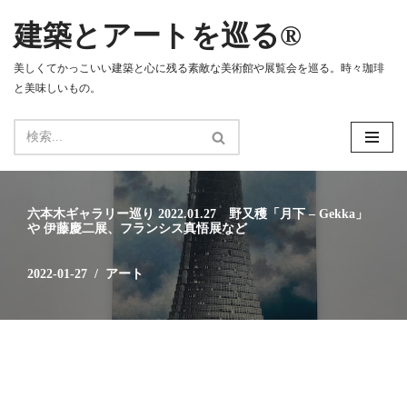
建築とアートを巡る®
コ
ン
美しくてかっこいい建築と心に残る素敵な美術館や展覧会を巡る。時々珈琲
テ
と美味しいもの。
ン
ツ
へ
ス
キ
ッ
六本木ギャラリー巡り 2022.01.27 野又穫「月下 – Gekka」
プ
や 伊藤慶二展、フランシス真悟展など
2022-01-27
アート