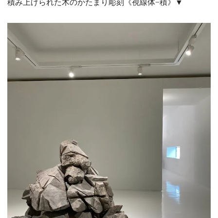
積み上げられた木のかたまり彫刻《視線体−積》▼