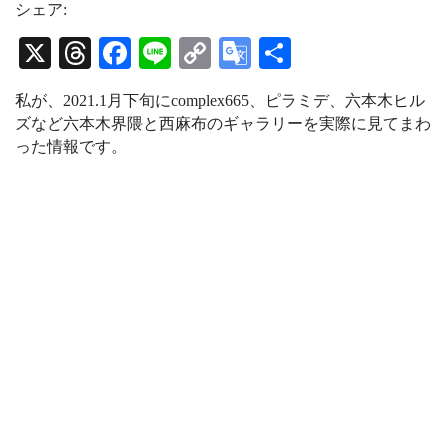
t
e
T
シェア:
a
a
u
g
d
b
X
T
Fa
Li
C
G
共
r
s
e
a
C
hr
ce
ne
op
oo
有
m
h
私が、2021.1月下旬に
complex665、ピラミデ、六本木ヒル
a
ea
bo
y
gl
n
ズなど六本木界隈と西麻布のギャラリーを実際に見てまわ
n
ds
ok
Li
e
った
情報です。
e
l
nk
Tr
an
sl
at
e