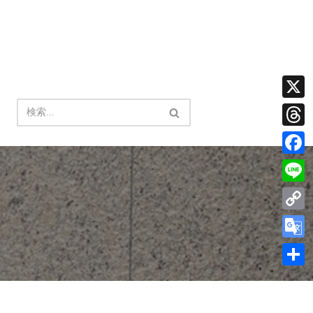
X
Thread
Facebo
Line
Copy
Link
Google
Transla
共
有