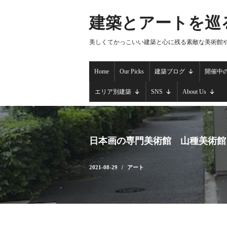
建築とアートを巡
コ
ン
美しくてかっこいい建築と心に残る素敵な美術館
テ
ン
Home
Our Picks
建築ブログ
開催中
ツ
へ
エリア別建築
SNS
About Us
ス
キ
ッ
プ
日本画の専門美術館 山種美術館
2021-08-29
アート