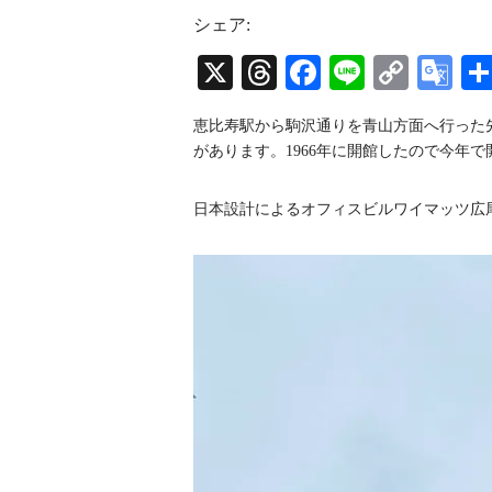
s
r
u
t
e
T
シェア:
a
a
u
g
d
b
X
T
Fa
Li
C
G
r
s
e
a
C
hr
ce
ne
op
oo
m
h
恵比寿駅から駒沢通りを青山方面へ行った
a
ea
bo
y
gl
n
があります。1966年に開館したので今年
n
ds
ok
Li
e
e
l
nk
Tr
日本設計によるオフィスビルワイマッツ広
an
sl
at
e