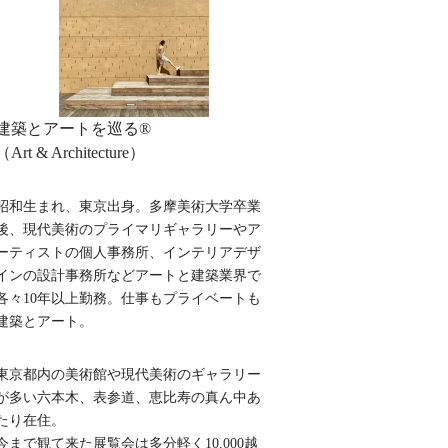
建築とアートを巡る®︎
（Art & Architecture）
昭和生まれ、東京出身。多摩美術大学卒業
後、現代美術のプライマリギャラリーやア
ーティストの個人事務所、インテリアデザ
インの設計事務所などアートと建築業界で
各々10年以上勤務。仕事もプライベートも
建築とアート。
東京都内の美術館や現代美術のギャラリー
が多い六本木、表参道、恵比寿の真ん中あ
たり在住。
今まで観て来た展覧会は多分軽く10,000越