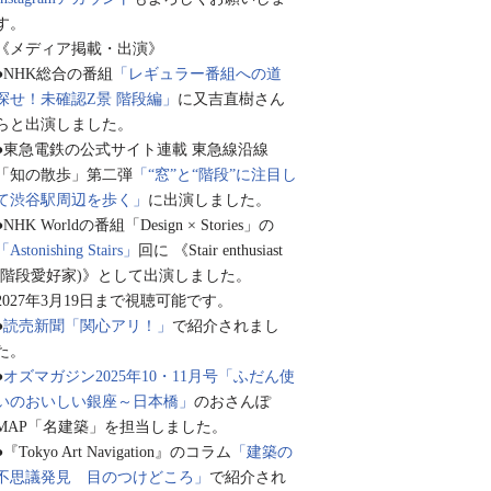
す。
《メディア掲載・出演》
●NHK総合の番組
「レギュラー番組への道
探せ！未確認Z景 階段編」
に又吉直樹さん
らと出演しました。
●東急電鉄の公式サイト連載 東急線沿線
「知の散歩」第二弾
「“窓”と“階段”に注目し
て渋谷駅周辺を歩く」
に出演しました。
●NHK Worldの番組「Design × Stories」の
「Astonishing Stairs」
回に 《Stair enthusiast
(階段愛好家)》として出演しました。
2027年3月19日まで視聴可能です。
●
読売新聞「関心アリ！」
で紹介されまし
た。
●
オズマガジン2025年10・11月号「ふだん使
いのおいしい銀座～日本橋」
のおさんぽ
MAP「名建築」を担当しました。
●『Tokyo Art Navigation』のコラム
「建築の
不思議発見 目のつけどころ」
で紹介され