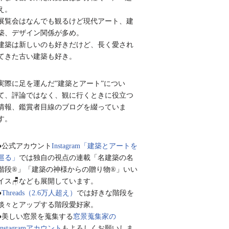
え。
展覧会はなんでも観るけど現代アート、建
築、デザイン関係が多め。
建築は新しいのも好きだけど、長く愛され
てきた古い建築も好き。
実際に足を運んだ”建築とアート”につい
て、評論ではなく、観に行くときに役立つ
情報、鑑賞者目線のブログを綴っていま
す。
●公式アカウント
Instagram「建築とアートを
巡る」
では独自の視点の連載「名建築の名
階段®︎」「建築の神様からの贈り物®︎」いい
イス🪑なども展開しています。
●
Threads（2.6万人超え）
では好きな階段を
淡々とアップする階段愛好家。
●美しい窓景を蒐集する
窓景蒐集家の
Instagramアカウント
もよろしくお願いしま