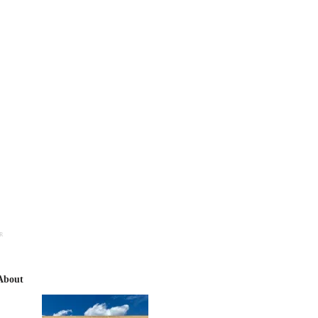
R
About