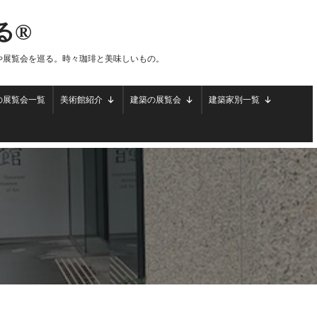
る®
や展覧会を巡る。時々珈琲と美味しいもの。
の展覧会一覧
美術館紹介
建築の展覧会
建築家別一覧