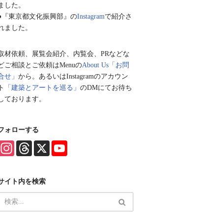
ました。
●『東京都文化振興部』の
Instagram
で紹介さ
れました。
取材依頼、展覧会紹介、内覧会、PRなどな
どご相談とご依頼はMenuの
About Us「お問
合せ」
から。あるいはInstagramのアカウン
ト
「建築とアートを巡る」
のDMにてお待ち
しております。
フォローする
I
T
X
Y
n
h
o
s
r
u
t
e
T
a
a
u
サイト内を検索
g
d
b
r
s
e
a
C
m
h
a