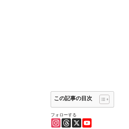
この記事の目次
フォローする
I
T
X
Y
n
h
o