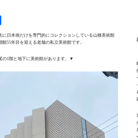
共
有
先に日本画だけを専門的にコレクションしている山種美術館
で開館55年目を迎える老舗の私立美術館です。
尾の1階と地下に美術館があります。▼