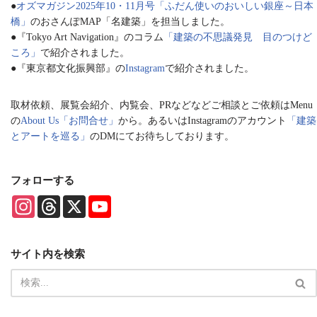
●
オズマガジン2025年10・11月号「ふだん使いのおいしい銀座～日本
橋」
のおさんぽMAP「名建築」を担当しました。
●『Tokyo Art Navigation』のコラム
「建築の不思議発見 目のつけど
ころ」
で紹介されました。
●『東京都文化振興部』の
Instagram
で紹介されました。
取材依頼、展覧会紹介、内覧会、PRなどなどご相談とご依頼はMenu
の
About Us「お問合せ」
から。あるいはInstagramのアカウント
「建築
とアートを巡る」
のDMにてお待ちしております。
フォローする
I
T
X
Y
n
h
o
s
r
u
t
e
T
a
a
u
サイト内を検索
g
d
b
r
s
e
a
C
m
h
a
n