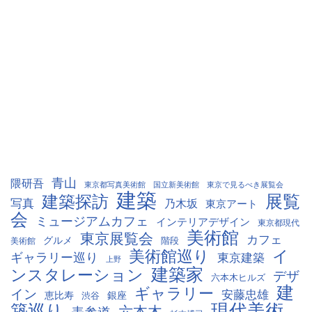
青山
隈研吾
国立新美術館
東京で見るべき展覧会
東京都写真美術館
建築
展覧
建築探訪
写真
乃木坂
東京アート
会
ミュージアムカフェ
インテリアデザイン
東京都現代
美術館
東京展覧会
カフェ
グルメ
階段
美術館
美術館巡り
イ
ギャラリー巡り
東京建築
上野
建築家
ンスタレーション
デザ
六本木ヒルズ
建
ギャラリー
イン
安藤忠雄
恵比寿
銀座
渋谷
現代美術
築巡り