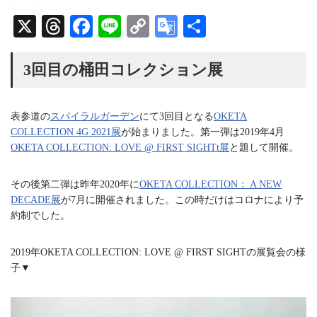
a
a
u
g
d
b
X
T
Fa
Li
C
G
共
r
s
e
a
C
hr
ce
ne
op
oo
有
m
h
a
ea
bo
y
gl
3回目の桶田コレクション展
n
n
ds
ok
Li
e
e
l
nk
Tr
表参道の
スパイラルガーデン
にて3回目となる
OKETA
COLLECTION 4G 2021展
が始まりました。第一弾は2019年4月
an
OKETA COLLECTION: LOVE @ FIRST SIGHTt展
と題して開催。
sl
at
その後第二弾は昨年2020年に
OKETA COLLECTION： A NEW
DECADE展
が7月に開催されました。この時だけはコロナにより予
e
約制でした。
2019年OKETA COLLECTION: LOVE @ FIRST SIGHTの展覧会の様
子▼