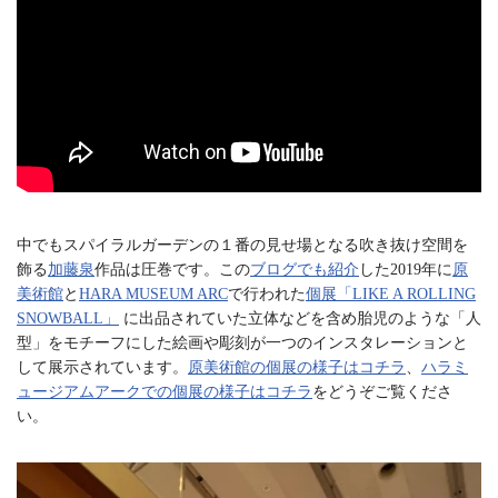
中でもスパイラルガーデンの１番の見せ場となる吹き抜け空間を
飾る
加藤泉
作品は圧巻です。この
ブログでも紹介
した2019年に
原
美術館
と
HARA MUSEUM ARC
で行われた
個展「LIKE A ROLLING
SNOWBALL」
に出品されていた立体などを含め胎児のような「人
型」をモチーフにした絵画や彫刻が一つのインスタレーションと
して展示されています。
原美術館の個展の様子はコチラ
、
ハラミ
ュージアムアークでの個展の様子はコチラ
をどうぞご覧くださ
い。