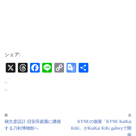
シェア:
X
T
Fa
Li
C
G
共
hr
ce
ne
op
oo
有
PR
ea
bo
y
gl
PR
ds
ok
Li
e
nk
Tr
an
前
次
槇文彦設計 旧安田庭園に隣接
KYNEの個展「KYNE KaiKai
sl
する刀剣博物館へ
KiKi」がKaiKai KiKi galleryで開
at
催