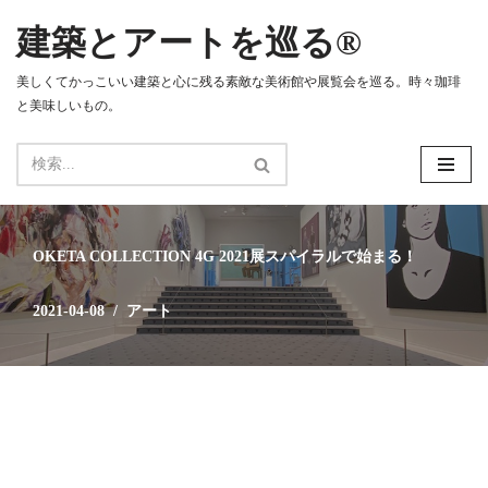
建築とアートを巡る®
コ
ン
美しくてかっこいい建築と心に残る素敵な美術館や展覧会を巡る。時々珈琲
テ
と美味しいもの。
ン
ツ
へ
ス
キ
ッ
OKETA COLLECTION 4G 2021展スパイラルで始まる！
プ
2021-04-08
アート