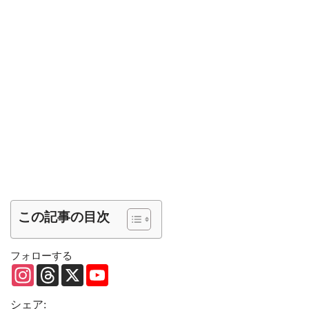
この記事の目次
フォローする
I
T
X
Y
n
h
o
s
r
u
t
e
T
シェア: