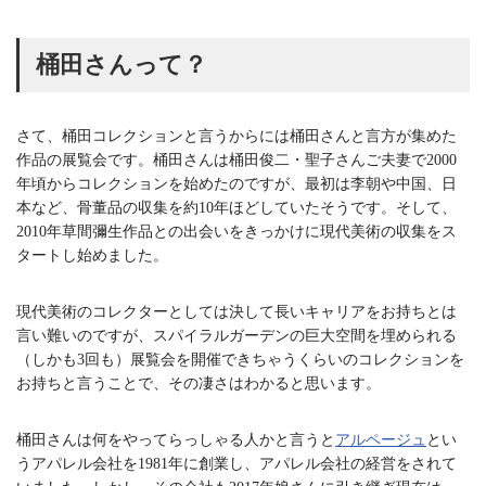
桶田さんって？
さて、桶田コレクションと言うからには桶田さんと言方が集めた
作品の展覧会です。桶田さんは桶田俊二・聖子さんご夫妻で2000
年頃からコレクションを始めたのですが、最初は李朝や中国、日
本など、骨董品の収集を約10年ほどしていたそうです。そして、
2010年草間彌生作品との出会いをきっかけに現代美術の収集をス
タートし始めました。
現代美術のコレクターとしては決して長いキャリアをお持ちとは
言い難いのですが、スパイラルガーデンの巨大空間を埋められる
（しかも3回も）展覧会を開催できちゃうくらいのコレクションを
お持ちと言うことで、その凄さはわかると思います。
桶田さんは何をやってらっしゃる人かと言うと
アルページュ
とい
うアパレル会社を1981年に創業し、アパレル会社の経営をされて