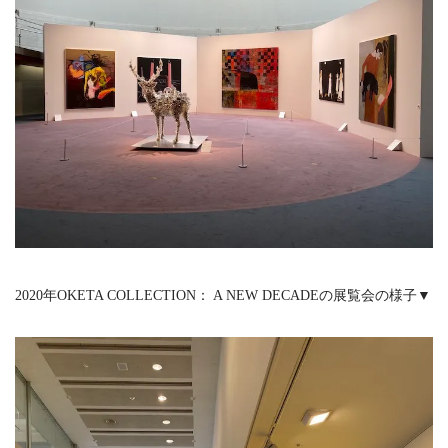
2020年OKETA COLLECTION： A NEW DECADEの展覧会の様子▼