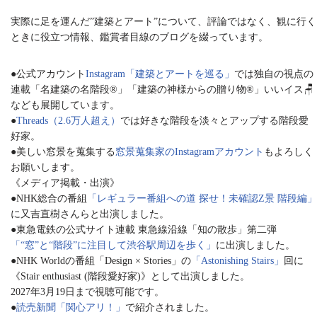
実際に足を運んだ”建築とアート”について、評論ではなく、観に行く
ときに役立つ情報、鑑賞者目線のブログを綴っています。
●公式アカウント
Instagram「建築とアートを巡る」
では独自の視点の
連載「名建築の名階段®︎」「建築の神様からの贈り物®︎」いいイス🪑
なども展開しています。
●
Threads（2.6万人超え）
では好きな階段を淡々とアップする階段愛
好家。
●美しい窓景を蒐集する
窓景蒐集家のInstagramアカウント
もよろしく
お願いします。
《メディア掲載・出演》
●NHK総合の番組
「レギュラー番組への道 探せ！未確認Z景 階段編」
に又吉直樹さんらと出演しました。
●東急電鉄の公式サイト連載 東急線沿線「知の散歩」第二弾
「“窓”と“階段”に注目して渋谷駅周辺を歩く」
に出演しました。
●NHK Worldの番組「Design × Stories」の
「Astonishing Stairs」
回に
《Stair enthusiast (階段愛好家)》として出演しました。
2027年3月19日まで視聴可能です。
●
読売新聞「関心アリ！」
で紹介されました。