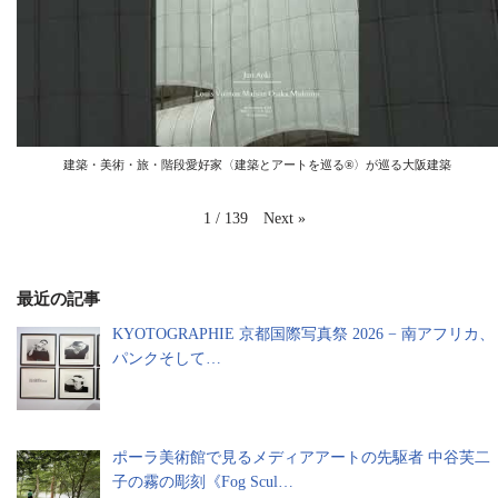
建築・美術・旅・階段愛好家〈建築とアートを巡る®️〉が巡る大阪建築
Next
»
1
/
139
最近の記事
KYOTOGRAPHIE 京都国際写真祭 2026 − 南アフリカ、
パンクそして…
ポーラ美術館で見るメディアアートの先駆者 中谷芙二
子の霧の彫刻《Fog Scul…