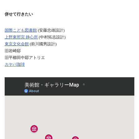
併せて行きたい
国際こども図書館
(安藤忠雄設計)
上野東照宮 静心所
(中村拓志設計)
東京文化会館
(前川國男設計)
旧岩崎邸
旧平櫛田中邸アトリエ
カヤバ珈琲