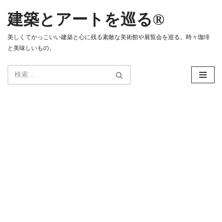
建築とアートを巡る®
コ
ン
美しくてかっこいい建築と心に残る素敵な美術館や展覧会を巡る。時々珈琲
テ
と美味しいもの。
ン
ツ
へ
ス
キ
ッ
プ