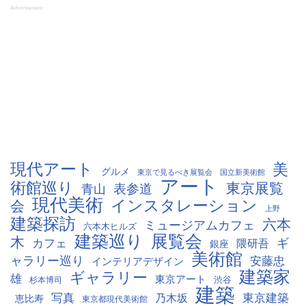
Advertisement
現代アート
美
グルメ
東京で見るべき展覧会
国立新美術館
アート
術館巡り
東京展覧
表参道
青山
現代美術
インスタレーション
会
上野
建築探訪
六本
ミュージアムカフェ
六本木ヒルズ
建築巡り
展覧会
木
ギ
カフェ
隈研吾
銀座
美術館
ャラリー巡り
安藤忠
インテリアデザイン
建築家
ギャラリー
雄
東京アート
杉本博司
渋谷
建築
写真
東京建築
乃木坂
恵比寿
東京都現代美術館