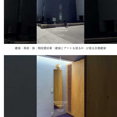
建築・美術・旅・階段愛好家〈建築とアートを巡る®️〉が巡る京都建築