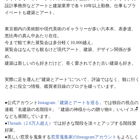
設計事務所などアートと建築業界で各々10年以上勤務。仕事もプラ
イベートも建築とアート。
東京都内の美術館や現代美術のギャラリーが多い六本木、表参道、
恵比寿の真ん中あたり在住。
今まで観て来た展覧会は多分軽く10,000越え。
展覧会はなんでも観るけど現代アート、建築、デザイン関係が多
め。
建築は新しいのも好きだけど、長く愛されてきた古い建築も好き。
実際に足を運んだ”建築とアート”について、評論ではなく、観に行く
ときに役立つ情報、鑑賞者目線のブログを綴っています。
●公式アカウント
Instagram「建築とアートを巡る」
では独自の視点の
連載「名建築の名階段®︎」「建築の神様からの贈り物®︎」いいイス🪑
なども展開しています。
●
Threads（2.6万人超え）
では好きな階段を淡々とアップする階段愛
好家。
●美しい窓景を蒐集する
窓景蒐集家のInstagramアカウント
もよろしく