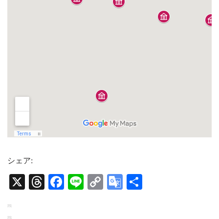
シェア:
X
Threads
Facebook
Line
Copy
Google
共
Link
Translate
有
PR
PR