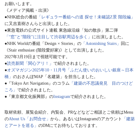
お願いします。
《メディア掲載・出演》
●NHK総合の番組
「レギュラー番組への道 探せ！未確認Z景 階段編」
に又吉直樹さんらと出演しました。
●東急電鉄の公式サイト連載 東急線沿線「知の散歩」第二弾
「“窓”と“階段”に注目して渋谷駅周辺を歩く」
に出演しました。
●NHK Worldの番組「Design × Stories」の
「Astonishing Stairs」
回に
《Stair enthusiast (階段愛好家)》として出演しました。
2027年3月19日まで視聴可能です。
●
読売新聞「関心アリ！」
で紹介されました。
●
オズマガジン2025年10・11月号「ふだん使いのおいしい銀座～日本
橋」
のおさんぽMAP「名建築」を担当しました。
●『Tokyo Art Navigation』のコラム
「建築の不思議発見 目のつけど
ころ」
で紹介されました。
●『東京都文化振興部』の
Instagram
で紹介されました。
取材依頼、展覧会紹介、内覧会、PRなどなどご相談とご依頼はMenu
の
About Us「お問合せ」
から。あるいはInstagramのアカウント
「建築
とアートを巡る」
のDMにてお待ちしております。