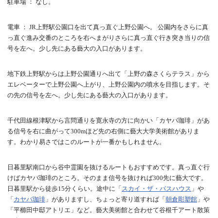
駐車場 ： なし。
電車 ： JR上野駅公園口を出て真っ直ぐ上野公園へ。 公園内をさらに真
っ直ぐ進み交番のところを右へまがりさらに真っ直ぐ行き突き当りの信
号を左へ。少し先にある藝大の入口があります。
地下鉄上野駅からは上野公園通りへ出て「上野の森さくらテラス」から
エレベーターで上野公園へ上がり、上野公園内の噴水を目指します。そ
の先の信号を左へ。少し先にある藝大の入口があります。
千代田線根津駅から言問通りを寛永寺の方に向かい「カヤバ珈琲」があ
る信号を右に曲がって300mほど先の右側に藝大大学美術館がありま
す。わかり易さではこのルートが一番かもしれません。
日暮里駅南口から谷中霊園を抜けるルートもおすすめです。真っ直ぐ行
けばカヤバ珈琲のところ。そのまま信号を抜ければ300先に藝大です。
日暮里駅から徒歩15分くらい。途中に「
スカイ・ザ・バスハウス
」や
「
カヤバ珈琲
」がありますし、ちょっと寄り道すれば「
朝倉彫塑館
」や
「平櫛田中邸アトリエ」など。藝大美術館と合わせて谷根千アート散策