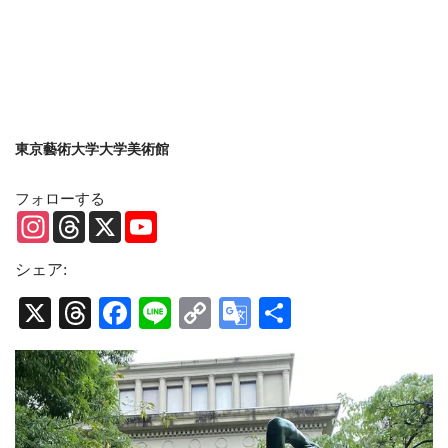
東京藝術大学大学美術館
フォローする
Instagram
Threads
X
YouTube
Channel
シェア:
X
Threads
Facebook
Line
Copy
Google
共
Link
Translate
有