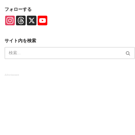
フォローする
I
T
X
Y
n
h
o
s
r
u
t
e
T
a
a
u
サイト内を検索
g
d
b
r
s
e
a
C
m
h
a
n
n
Advertisement
e
l