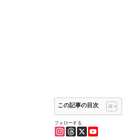
この記事の目次
フォローする
I
T
X
Y
n
h
o