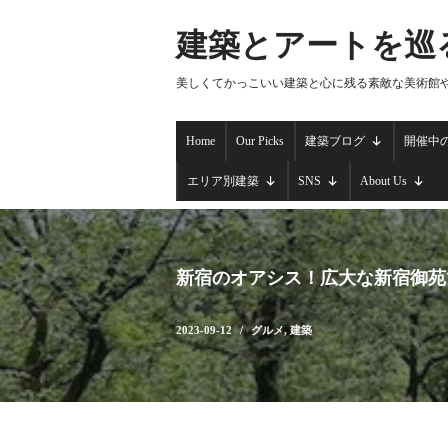
建築とアートを巡
コ
ン
美しくてかっこいい建築と心に残る素敵な美術館
テ
ン
Home
Our Picks
建築ブログ
開催中
ツ
へ
エリア別建築
SNS
About Us
ス
キ
ッ
プ
新宿のオアシス！広大な新宿御苑
2023-09-12
グルメ
,
建築