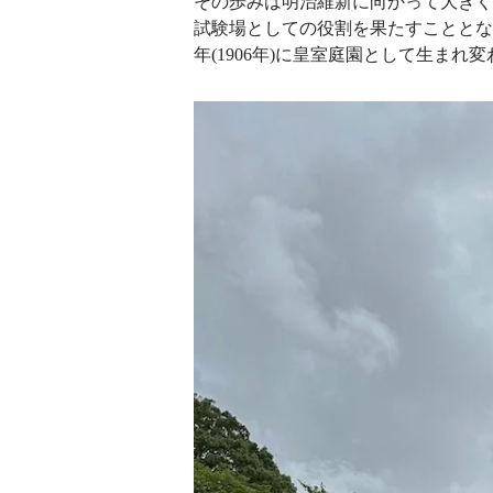
その歩みは明治維新に向かって大きく
試験場としての役割を果たすこととな
年(
1906年)に皇室庭園として生まれ