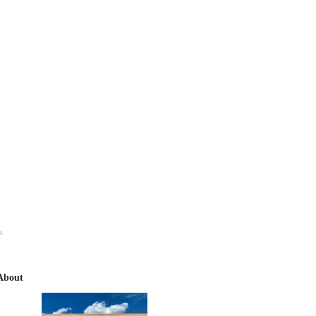
R
About