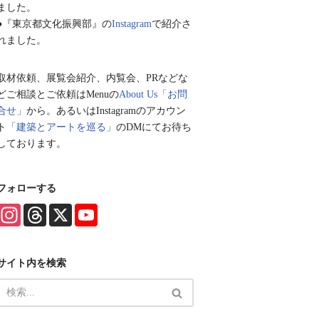
ました。
●『東京都文化振興部』の
Instagram
で紹介さ
れました。
取材依頼、展覧会紹介、内覧会、PRなどな
どご相談とご依頼はMenuの
About Us「お問
合せ」
から。あるいはInstagramのアカウン
ト
「建築とアートを巡る」
のDMにてお待ち
しております。
フォローする
I
T
X
Y
n
h
o
s
r
u
t
e
T
a
a
u
サイト内を検索
g
d
b
r
s
e
a
C
m
h
a