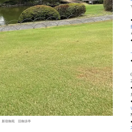
新宿御苑 旧御凉亭