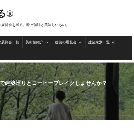
る®
や展覧会を巡る。時々珈琲と美味しいもの。
の展覧会一覧
美術館紹介
建築の展覧会
建築家別一覧
で建築巡りとコーヒーブレイクしませんか？