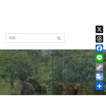
X
Thread
Facebo
Line
Copy
Link
Google
Transla
共
有