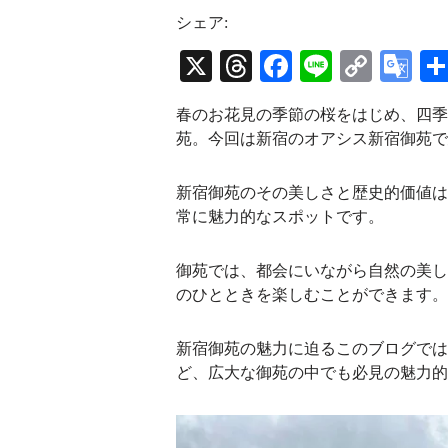
s
r
u
t
e
T
シェア:
a
a
u
g
d
b
X
T
Fa
Li
C
G
r
s
e
a
C
hr
ce
ne
op
oo
m
h
春のお花見の季節の桜をはじめ、四季
a
ea
bo
y
gl
n
苑。今回は新宿のオアシス新宿御苑で
n
ds
ok
Li
e
e
l
nk
Tr
新宿御苑のその美しさと歴史的価値は
常に魅力的なスポットです。
an
sl
御苑では、都会にいながら自然の美し
at
のひとときを楽しむことができます。
e
新宿御苑の魅力に迫るこのブログでは
ど、広大な御苑の中でも必見の魅力的