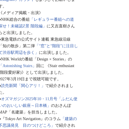
す。
《メディア掲載・出演》
●NHK総合の番組
「レギュラー番組への道
探せ！未確認Z景 階段編」
に又吉直樹さん
らと出演しました。
●東急電鉄の公式サイト連載 東急線沿線
「知の散歩」第二弾
「“窓”と“階段”に注目し
て渋谷駅周辺を歩く」
に出演しました。
●NHK Worldの番組「Design × Stories」の
「Astonishing Stairs」
回に 《Stair enthusiast
(階段愛好家)》として出演しました。
2027年3月19日まで視聴可能です。
●
読売新聞「関心アリ！」
で紹介されまし
た。
●
オズマガジン2025年10・11月号「ふだん使
いのおいしい銀座～日本橋」
のおさんぽ
MAP「名建築」を担当しました。
●『Tokyo Art Navigation』のコラム
「建築の
不思議発見 目のつけどころ」
で紹介され