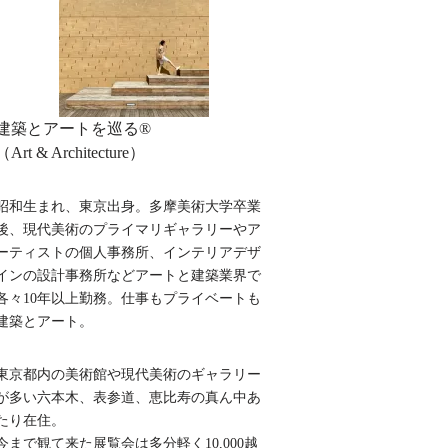
建築とアートを巡る®︎
（Art & Architecture）
昭和生まれ、東京出身。多摩美術大学卒業
後、現代美術のプライマリギャラリーやア
ーティストの個人事務所、インテリアデザ
インの設計事務所などアートと建築業界で
各々10年以上勤務。仕事もプライベートも
建築とアート。
東京都内の美術館や現代美術のギャラリー
が多い六本木、表参道、恵比寿の真ん中あ
たり在住。
今まで観て来た展覧会は多分軽く10,000越