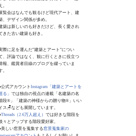
え。
展覧会はなんでも観るけど現代アート、建
築、デザイン関係が多め。
建築は新しいのも好きだけど、長く愛され
てきた古い建築も好き。
実際に足を運んだ”建築とアート”につい
て、評論ではなく、観に行くときに役立つ
情報、鑑賞者目線のブログを綴っていま
す。
●公式アカウント
Instagram「建築とアートを
巡る」
では独自の視点の連載「名建築の名
階段®︎」「建築の神様からの贈り物®︎」いい
イス🪑なども展開しています。
●
Threads（2.6万人超え）
では好きな階段を
淡々とアップする階段愛好家。
●美しい窓景を蒐集する
窓景蒐集家の
Instagramアカウント
もよろしくお願いしま