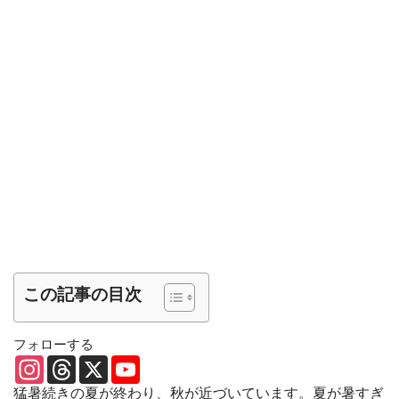
この記事の目次
フォローする
I
T
X
Y
n
h
o
s
r
u
猛暑続きの夏が終わり、秋が近づいています。夏が暑すぎ