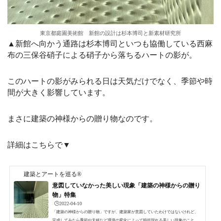
東京都庭園美術館 新館の設計は杉本博司と新素材研究所
▲新館へ向かう通路は杉本博司といつも協働している西麻
布の三保谷硝子による硝子から落ちるハートの影が。
このハートの影がみられる日は天気だけでなく、季節や時
間が大きく影響しています。
まさに建築の神様からの贈り物なのです。
詳細はこちらで▼
建築とアートを巡る®
意図していなかった美しい現象「建築の神様からの贈り
物」特集
🕒️2022-04-10
「建築の神様からの贈り物」ですが、建築家が意図していたわけではないけれど、
完成してみたら季節や天候など環境の変化によって時折現れる美しい現象のことで