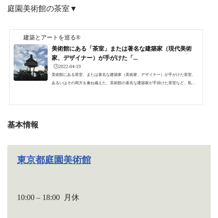
庭園美術館の茶室▼
様からの贈り物」という言葉は、2021年12月に参加した紀...
建築とアートを巡る®
美術館にある「茶室」または著名な建築家（現代美術
家、デザイナー）が手がけた「...
🕒️2022-04-19
美術館にある茶室、または著名な建築家（美術家、デザイナー）が手がけた茶室、
あるいはその両方を兼ね備えた、美術館の著名な建築家が手掛けた茶室など、私が
これまでに実際に訪問して見学した茶室を特集します。茶室（茶道）と言えば千利
休ですが、現代では藤森照信によるユニークな茶室、フジモリ茶室を思い浮かべる
方も多いでしょう。また、美術家の杉本博司やデザイナーの吉岡徳仁の硝子の茶室
もすっかりお馴染みとなりました。実は世の中にはいろんな茶室があるのです。美
基本情報
術館と同時に茶室も見学してみませんか。茶室「光華」茶...
東京都庭園美術館
10:00 – 18:00 月休