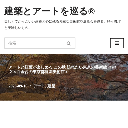
建築とアートを巡る®
コ
ン
美しくてかっこいい建築と心に残る素敵な美術館や展覧会を巡る。時々珈琲
テ
と美味しいもの。
ン
ツ
へ
ス
キ
ッ
アートと紅葉が楽しめる この秋 訪れたい東京の美術館 その
プ
２＜白金台の東京都庭園美術館＞
2023-09-16
アート
,
建築