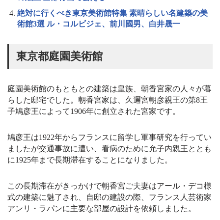
絶対に行くべき東京美術館特集 素晴らしい名建築の美
術館3選 ル・コルビジェ、前川國男、白井晟一
東京都庭園美術館
庭園美術館のもともとの建築は皇族、朝香宮家の人々が暮
らした邸宅でした。朝香宮家は、久邇宮朝彦親王の第8王
子鳩彦王によって1906年に創立された宮家です。
鳩彦王は1922年からフランスに留学し軍事研究を行ってい
ましたが交通事故に遭い、看病のために允子内親王ととも
に1925年まで長期滞在することになりました。
この長期滞在がきっかけで朝香宮ご夫妻はアール・デコ様
式の建築に魅了され、自邸の建設の際、フランス人芸術家
アンリ・ラパンに主要な部屋の設計を依頼しました。