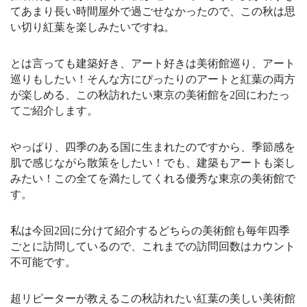
t
e
T
てあまり長い時間屋外で過ごせなかったので、この秋は思
a
a
u
い切り紅葉を楽しみたいですね。
g
d
b
r
s
e
a
C
m
h
とは言っても建築好き、アート好きは美術館巡り、アート
a
巡りもしたい！そんな方にぴったりのアートと紅葉の両方
n
n
が楽しめる、この秋訪れたい東京の美術館を2回にわたっ
e
てご紹介します。
l
やっぱり、四季のある国に生まれたのですから、季節感を
肌で感じながら散策をしたい！でも、建築もアートも楽し
みたい！この全てを満たしてくれる優秀な東京の美術館で
す。
私は今回2回に分けて紹介するどちらの美術館も毎年四季
ごとに訪問しているので、これまでの訪問回数はカウント
不可能です。
超リピーターが教えるこの秋訪れたい紅葉の美しい美術館