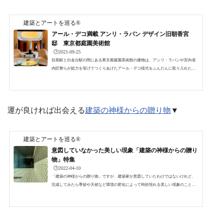
建築とアートを巡る®
アール・デコ満載 アンリ・ラパン デザイン旧朝香宮
邸 東京都庭園美術館
🕒️2021-09-25
目黒駅と白金台駅の間にある東京都庭園美術館の建物は、アンリ・ラパンや宮内省
内匠寮らが総力を挙げてつくりあげたアール・デコ様式をふんだんに取り入れた旧
朝香宮邸です。春の旧朝香宮邸玄関からの様子▼ 朝香宮の広尾の実家まず、朝香宮
というのは久邇宮朝彦親王の第8王子鳩彦王が1906年（明治39）に創立した宮家で
す。朝香宮の実家である久邇宮邸は、現在広尾の聖心女子大学の敷地になってお
り、現在も朝香宮の実家である久邇宮邸と当時の門が、重要文化財として保存され
運が良ければ出会える
建築の神様からの贈り物
▼
ています。聖心女子大学正門（旧久邇宮邸門）は、1924...
建築とアートを巡る®
意図していなかった美しい現象「建築の神様からの贈り
物」特集
🕒️2022-04-10
「建築の神様からの贈り物」ですが、建築家が意図していたわけではないけれど、
完成してみたら季節や天候など環境の変化によって時折現れる美しい現象のことで
す。どの建物にもきっとそんな現象がそここで起こっているんでしょうけれど、今
回はよく行く東京都庭園美術館、東京都現代美術館、そして2回ほど訪問した紀尾井
清堂の美しい現象の特集です。残念ながらギリシャ神話や家の神様、土地の神様な
ど神社の話ではありません。紀尾井清堂の虹実は、タイトルにしている「建築の神