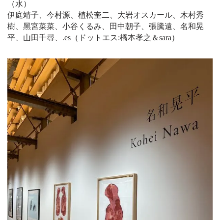
（⽔）
伊庭靖⼦、今村源、植松奎⼆、⼤岩オスカール、⽊村秀
樹、⿊宮菜菜、⼩⾕くるみ、⽥中朝⼦、張騰遠、名和晃
平、⼭⽥千尋、.es（ドットエス:橋本孝之＆sara）