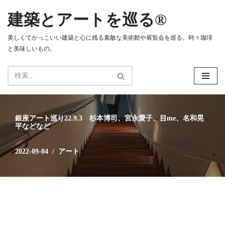
建築とアートを巡る®
コ
ン
美しくてかっこいい建築と心に残る素敵な美術館や展覧会を巡る。時々珈琲
テ
と美味しいもの。
ン
ツ
へ
ス
キ
ッ
銀座アート巡り22.9.3 杉本博司、宮永愛子、目me、名和晃
プ
平などなど
2022-09-04
アート