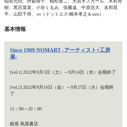
稲垣元則、伊庭靖⼦、植松奎⼆、⼤岩オスカール、⽊村秀
樹、⿊宮菜菜、⼩⾕くるみ、張騰遠、中原浩⼤、名和晃
平、⼭⽥千尋、.es（ドットエス:橋本孝之＆sara）
基本情報
Since 1989 NOMART -アーティスト×工房
展-
[vol.1] 2022年9月3日（土）～9月14日（水）会期終了
[vol.2] 2022年9月16日（金）～9月27日（火）会期終
了
11：00～20：00
銀座 蔦屋書店