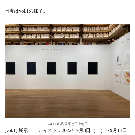
写真はvol.1の様子。
vol.1の名和晃平と田中朝子
[vol.1] 展⽰アーティスト：2022年9月3日（⼟）〜9月14日