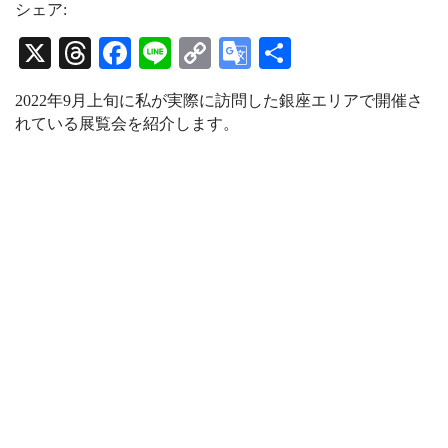
t
e
T
シェア:
a
a
u
g
d
b
X
T
Fa
Li
C
G
共
r
s
e
a
C
hr
ce
ne
op
oo
有
m
h
2022年9月上旬に私が実際に訪問した銀座エリアで開催さ
a
ea
bo
y
gl
n
れている展覧会を紹介します。
n
ds
ok
Li
e
e
l
nk
Tr
an
sl
at
e