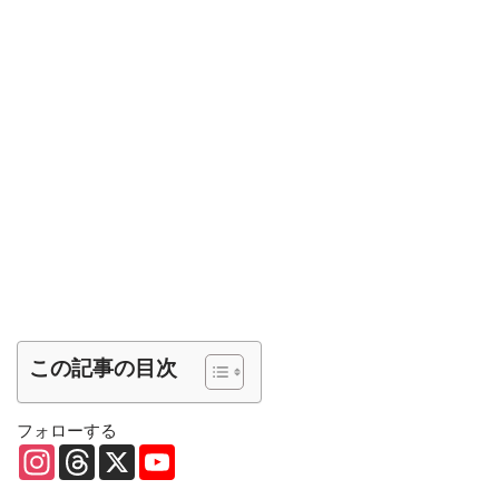
この記事の目次
フォローする
I
T
X
Y
n
h
o
s
r
u