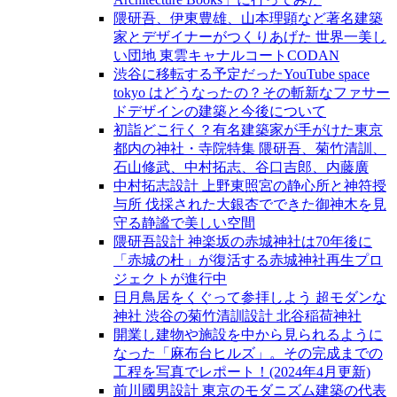
隈研吾、伊東豊雄、山本理顕など著名建築
家とデザイナーがつくりあげた 世界一美し
い団地 東雲キャナルコートCODAN
渋谷に移転する予定だったYouTube space
tokyo はどうなったの？その斬新なファサー
ドデザインの建築と今後について
初詣どこ行く？有名建築家が手がけた東京
都内の神社・寺院特集 隈研吾、菊竹清訓、
石山修武、中村拓志、谷口吉郎、内藤廣
中村拓志設計 上野東照宮の静心所と神符授
与所 伐採された大銀杏でできた御神木を見
守る静謐で美しい空間
隈研吾設計 神楽坂の赤城神社は70年後に
「赤城の杜」が復活する赤城神社再生プロ
ジェクトが進行中
日月鳥居をくぐって参拝しよう 超モダンな
神社 渋谷の菊竹清訓設計 北谷稲荷神社
開業し建物や施設を中から見られるように
なった「麻布台ヒルズ」。その完成までの
工程を写真でレポート！(2024年4月更新)
前川國男設計 東京のモダニズム建築の代表