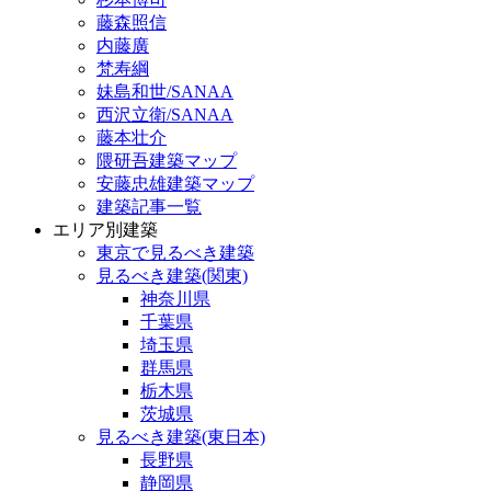
藤森照信
内藤廣
梵寿綱
妹島和世/SANAA
西沢立衛/SANAA
藤本壮介
隈研吾建築マップ
安藤忠雄建築マップ
建築記事一覧
エリア別建築
東京で見るべき建築
見るべき建築(関東)
神奈川県
千葉県
埼玉県
群馬県
栃木県
茨城県
見るべき建築(東日本)
長野県
静岡県