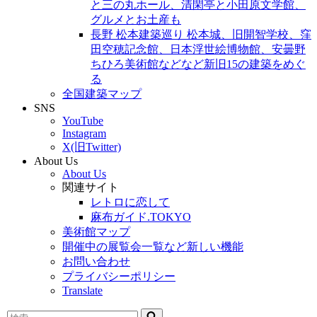
と三の丸ホール、清閑亭と小田原文学館、
グルメとお土産も
長野 松本建築巡り 松本城、旧開智学校、窪
田空穂記念館、日本浮世絵博物館、安曇野
ちひろ美術館などなど新旧15の建築をめぐ
る
全国建築マップ
SNS
YouTube
Instagram
X(旧Twitter)
About Us
About Us
関連サイト
レトロに恋して
麻布ガイド.TOKYO
美術館マップ
開催中の展覧会一覧など新しい機能
お問い合わせ
プライバシーポリシー
Translate
検