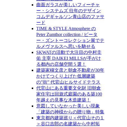
曲面ガラスが美しいフィーチャ
ー・システムズ 往年のデザイン
コムデギャルソン青山店のファサ
ード
TIME & STYLE Atmosphere の
Peter Zumthor collection / ピータ
ー・ズントーコレクション展でテ
ルメヴァルスへ思いを馳せる
SKWATの活動で大注目の中村圭
佑 主宰 DAIKEI MILLSが手がけ
る都内の店舗空間 5 選！
建築家槇文彦と朝倉不動産が30年
かけてつくり上げた低層建築
の”街” 代官山ヒルサイドテラス
代官山にある重要文化財 旧朝倉
家住宅は回遊式庭園のある築100
年越えの見事な木造建築！
意図していなかった美しい現象
「建築の神様からの贈り物」特集
東京都内建築巡り＜代官山その１
＞谷口吉郎の名建築から中村拓