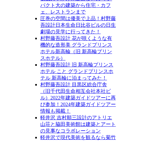
パクト大の建築から住宅・カフ
ェ、レストランまで
圧巻の空間は優美で上品！村野藤
吾設計日本生命日比谷ビルの日生
劇場の見学に行ってきた！
村野藤吾設計 花が咲くような有
機的な造形美 グランドプリンス
ホテル新高輪（旧 新高輪プリン
スホテル）
村野藤吾設計 旧 新高輪プリンス
ホテル こと グランドプリンスホ
テル 新高輪に泊まってみた！
村野藤吾設計 目黒区総合庁舎
（旧千代田生命相互会社本社ビ
ル）2022年建築ガイドツアーに再
び参加！2024年建築ガイドツアー
情報も掲載！
軽井沢 吉村順三設計のアトリエ
山荘と脇田美術館は建築とアート
の見事なコラボレーション
軽井沢で現代美術を観るなら菊竹