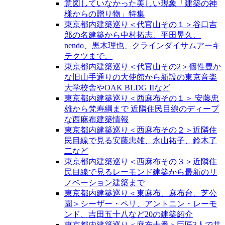
意図していなかった美しい現象「建築の神
様からの贈り物」特集
東京都内建築巡り＜代官山その１＞谷口吉
郎の名建築から中村拓志、平田晃久、
nendo、黒木理也、クラインダイサムアーキ
テクツまで。
東京都内建築巡り＜代官山その2＞個性豊か
な旧山手通りの大使館から新設の東京音楽
大学校舎やOAK BLDG IIなど
東京都内建築巡り＜西麻布その１＞ 安藤忠
雄から梵寿綱まで 近隣住民目線のディープ
な西麻布建築情報
東京都内建築巡り＜西麻布その２＞近隣住
民目線で見る安藤忠雄、永山祐子、鈴木了
二など
東京都内建築巡り＜西麻布その３＞近隣住
民目線で見るレーモンド建築から最新のリ
ノベーション建築まで
東京都内建築巡り＜東麻布、麻布台、芝公
園＞シーザー・ペリ、アントニン・レーモ
ンド、吉田五十八など20の建築紹介
東京都内建築巡り＜麻布十番＞巨匠3人で共