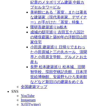
紀章のメタボリズム建築 中銀カ
プセルタワービル
美術館にある「茶室」または著名
な建築家（現代美術家、デザイナ
ー）が手がけた「茶室」特集！
隈研吾建築巡りin栃木
成城の邸宅巡り 吉田五十八設計
の猪俣庭園と築80年の洋館旧山田
家住宅
小田原 建築巡り 日帰りでまわっ
た小田原城と三の丸ホール、清閑
亭と小田原文学館、グルメとお土
産も
長野 松本建築巡り 松本城、旧開
智学校、窪田空穂記念館、日本浮
世絵博物館、安曇野ちひろ美術館
などなど新旧15の建築をめぐる
全国建築マップ
SNS
YouTube
Instagram
X(旧Twitter)