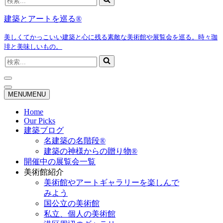
索...
建築とアートを巡る®
美しくてかっこいい建築と心に残る素敵な美術館や展覧会を巡る。時々珈
琲と美味しいもの。
検
索...
ナ
ビ
ナ
MENU
MENU
ゲ
ビ
ー
ゲ
Home
シ
ー
Our Picks
ョ
シ
建築ブログ
ン
ョ
名建築の名階段®
メ
ン
建築の神様からの贈り物®
ニ
メ
開催中の展覧会一覧
ュ
ニ
ー
ュ
美術館紹介
ー
美術館やアートギャラリーを楽しんで
みよう
国公立の美術館
私立、個人の美術館