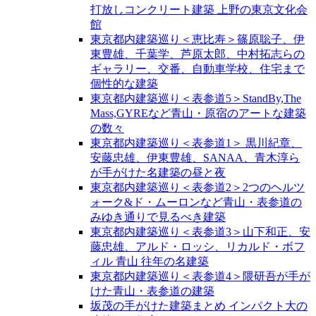
打放しコンクリート建築 上野の東京文化会
館
東京都内建築巡り＜恵比寿＞篠原聡子、伊
東豊雄、千葉学、芦原太郎、中村拓志らの
ギャラリー、交番、自動車学校、住宅まで
個性的な建築
東京都内建築巡り＜表参道5＞StandBy,The
Mass,GYREなど青山・原宿のアートな建築
の数々
東京都内建築巡り＜表参道1＞ 黒川紀章、
安藤忠雄、伊東豊雄、SANAA、青木淳ら
が手がけた名建築の昼と夜
東京都内建築巡り＜表参道2＞2つのヘルツ
ォーク&ド・ムーロンなど青山・表参道の
みゆき通りで見るべき建築
東京都内建築巡り＜表参道3＞山下和正、安
藤忠雄、アルド・ロッシ、リカルド・ボフ
ィル 青山 往年の名建築
東京都内建築巡り＜表参道4＞隈研吾が手が
けた青山・表参道の建築
坂茂の手がけた建築まとめ インパクト大の