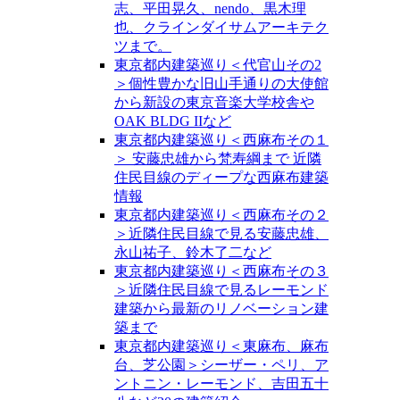
志、平田晃久、nendo、黒木理
也、クラインダイサムアーキテク
ツまで。
東京都内建築巡り＜代官山その2
＞個性豊かな旧山手通りの大使館
から新設の東京音楽大学校舎や
OAK BLDG IIなど
東京都内建築巡り＜西麻布その１
＞ 安藤忠雄から梵寿綱まで 近隣
住民目線のディープな西麻布建築
情報
東京都内建築巡り＜西麻布その２
＞近隣住民目線で見る安藤忠雄、
永山祐子、鈴木了二など
東京都内建築巡り＜西麻布その３
＞近隣住民目線で見るレーモンド
建築から最新のリノベーション建
築まで
東京都内建築巡り＜東麻布、麻布
台、芝公園＞シーザー・ペリ、ア
ントニン・レーモンド、吉田五十