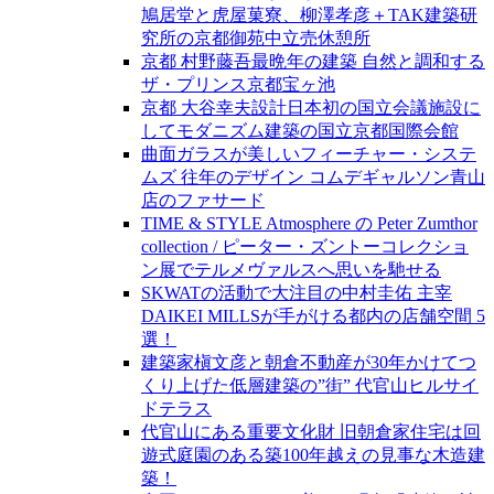
鳩居堂と虎屋菓寮、柳澤孝彦＋TAK建築研
究所の京都御苑中立売休憩所
京都 村野藤吾最晩年の建築 自然と調和する
ザ・プリンス京都宝ヶ池
京都 大谷幸夫設計日本初の国立会議施設に
してモダニズム建築の国立京都国際会館
曲面ガラスが美しいフィーチャー・システ
ムズ 往年のデザイン コムデギャルソン青山
店のファサード
TIME & STYLE Atmosphere の Peter Zumthor
collection / ピーター・ズントーコレクショ
ン展でテルメヴァルスへ思いを馳せる
SKWATの活動で大注目の中村圭佑 主宰
DAIKEI MILLSが手がける都内の店舗空間 5
選！
建築家槇文彦と朝倉不動産が30年かけてつ
くり上げた低層建築の”街” 代官山ヒルサイ
ドテラス
代官山にある重要文化財 旧朝倉家住宅は回
遊式庭園のある築100年越えの見事な木造建
築！