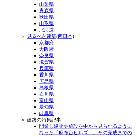
山梨県
青森県
秋田県
山形県
北海道
見るべき建築(西日本)
京都府
大阪府
奈良県
滋賀県
兵庫県
香川県
広島県
島根県
石川県
富山県
愛知県
岐阜県
建築の特集記事
開業し建物や施設を中から見られるように
なった「麻布台ヒルズ」。その完成までの