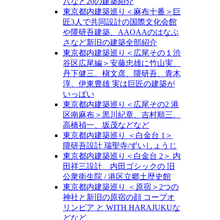
八など20の建築紹介
東京都内建築巡り＜麻布十番＞巨
匠3人で共同設計の国際文化会館
や隈研吾建築、AAOAAのはなぶ
さなど新旧の建築全部紹介
東京都内建築巡り＜広尾その１渋
谷区広尾編＞安藤忠雄に竹山実、
丹下健三、槇文彦、隈研吾、青木
淳、伊東豊雄 実は巨匠の建築が
いっぱい
東京都内建築巡り＜広尾その2 港
区南麻布＞黒川紀章、吉村順三、
高橋禎一、坂茂などなど
東京都内建築巡り ＜白金台 1＞
隈研吾設計 瑞聖寺/ずいしょうじ
東京都内建築巡り＜白金台 2＞ 内
田祥三設計 内田ゴシックの 旧
公衆衛生院 / 港区立郷土歴史館
東京都内建築巡り ＜原宿＞2つの
神社と新旧の原宿の顔 コープオ
リンピア と WITH HARAJUKUな
どなど