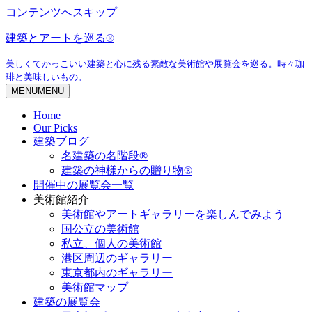
コンテンツへスキップ
建築とアートを巡る®
美しくてかっこいい建築と心に残る素敵な美術館や展覧会を巡る。時々珈
琲と美味しいもの。
MENU
MENU
Home
Our Picks
建築ブログ
名建築の名階段®
建築の神様からの贈り物®
開催中の展覧会一覧
美術館紹介
美術館やアートギャラリーを楽しんでみよう
国公立の美術館
私立、個人の美術館
港区周辺のギャラリー
東京都内のギャラリー
美術館マップ
建築の展覧会