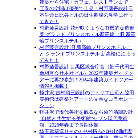
建築から住宅・カフェ、レストランまで
圧巻の空間は優美で上品！村野藤吾設計日
本生命日比谷ビルの日生劇場の見学に行っ
てきた！
村野藤吾設計 花が咲くような有機的な造形
美 グランドプリンスホテル新高輪（旧 新高
輪プリンスホテル）
村野藤吾設計 旧 新高輪プリンスホテル こ
と グランドプリンスホテル 新高輪に泊まっ
てみた！
村野藤吾設計 目黒区総合庁舎（旧千代田生
命相互会社本社ビル）2022年建築ガイドツ
アーに再び参加！2024年建築ガイドツアー
情報も掲載！
軽井沢 吉村順三設計のアトリエ山荘と脇田
美術館は建築とアートの見事なコラボレー
ション
軽井沢で現代美術を観るなら菊竹清訓設計
”自然と共生する美術館”セゾン現代美術
館。2026年春まで長期休館。
埼玉建築巡りその3 中村拓志の狭山湖畔霊
園、エマニュエル・ムホー建築、隈研吾の