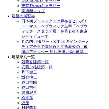
港区周辺のギャラリー
東京都内のギャラリー
美術館マップ
建築の展覧会
日本初プロジェクトは麻布台ヒルズ！
トーマス・ヘザウィック主宰「ヘザウ
ィック・スタジオ展」を昼も夜も東京
シティビューで
丸の内 JPタワー・KITTE のインターメ
ディアテクで隈研吾と江角泰俊の「被
覆のアナロジー 組む衣服 / 編む建築」
建築家別一覧
隈研吾建築一覧
安藤忠雄建築一覧
丹下健三
坂倉準三
谷口吉郎
谷口吉生
黒川紀章
槇文彦
坂茂
村野藤吾