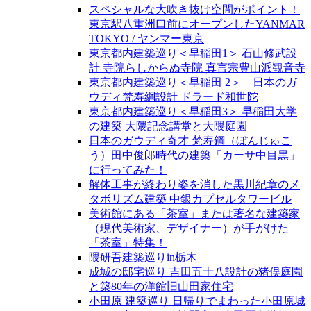
スペシャルな大吹き抜け空間がポイント！
東京駅八重洲口前にオープンしたYANMAR
TOKYO / ヤンマー東京
東京都内建築巡り＜早稲田1＞ 石山修武設
計 寺院らしからぬ寺院 真言宗豊山派観音寺
東京都内建築巡り＜早稲田 2＞ 日本のガ
ウディ梵寿綱設計 ドラード和世陀
東京都内建築巡り＜早稲田3＞ 早稲田大学
の建築 大隈記念講堂と大隈庭園
日本のガウディ奇才 梵寿鋼（ぼんじゅこ
う）田中俊郎時代の建築「カーサ中目黒」
に行ってみた！
解体工事が終わり姿を消した黒川紀章のメ
タボリズム建築 中銀カプセルタワービル
美術館にある「茶室」または著名な建築家
（現代美術家、デザイナー）が手がけた
「茶室」特集！
隈研吾建築巡りin栃木
成城の邸宅巡り 吉田五十八設計の猪俣庭園
と築80年の洋館旧山田家住宅
小田原 建築巡り 日帰りでまわった小田原城