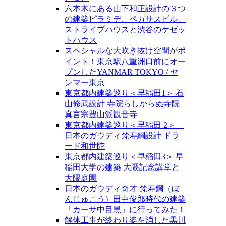
六本木にある山下和正設計の３つ
の建築ピラミデ、ペガサスビル、
ストライプハウスと渋谷のケゼッ
トハウス
スペシャルな大吹き抜け空間がポ
イント！東京駅八重洲口前にオー
プンしたYANMAR TOKYO / ヤ
ンマー東京
東京都内建築巡り＜早稲田1＞ 石
山修武設計 寺院らしからぬ寺院
真言宗豊山派観音寺
東京都内建築巡り＜早稲田 2＞
日本のガウディ梵寿綱設計 ドラ
ード和世陀
東京都内建築巡り＜早稲田3＞ 早
稲田大学の建築 大隈記念講堂と
大隈庭園
日本のガウディ奇才 梵寿鋼（ぼ
んじゅこう）田中俊郎時代の建築
「カーサ中目黒」に行ってみた！
解体工事が終わり姿を消した黒川