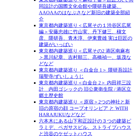
同設計の国際文化会館や隈研吾建築、
AAOAAのはなぶさなど新旧の建築全部紹
介
東京都内建築巡り＜広尾その１渋谷区広尾
編＞安藤忠雄に竹山実、丹下健三、槇文
彦、隈研吾、青木淳、伊東豊雄 実は巨匠の
建築がいっぱい
東京都内建築巡り＜広尾その2 港区南麻布
＞黒川紀章、吉村順三、高橋禎一、坂茂な
どなど
東京都内建築巡り ＜白金台 1＞ 隈研吾設計
瑞聖寺/ずいしょうじ
東京都内建築巡り＜白金台 2＞ 内田祥三設
計 内田ゴシックの 旧公衆衛生院 / 港区立
郷土歴史館
東京都内建築巡り ＜原宿＞2つの神社と新
旧の原宿の顔 コープオリンピア と WITH
HARAJUKUなどなど
六本木にある山下和正設計の３つの建築ピ
ラミデ、ペガサスビル、ストライプハウス
と渋谷のケゼットハウス