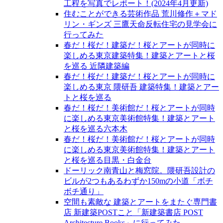
工程を写真でレポート！(2024年4月更新)
住むことができる芸術作品 荒川修作＋マド
リン・ギンズ 三鷹天命反転住宅の見学会に
行ってみた
春だ！桜だ！建築だ！桜とアートが同時に
楽しめる東京建築特集！建築とアートと桜
を巡る 近隣建築編
春だ！桜だ！建築だ！桜とアートが同時に
楽しめる東京 隈研吾 建築特集！建築とアー
トと桜を巡る
春だ！桜だ！美術館だ！桜とアートが同時
に楽しめる東京美術館特集！建築とアート
と桜を巡る六本木
春だ！桜だ！美術館だ！桜とアートが同時
に楽しめる東京美術館特集！建築とアート
と桜を巡る目黒・白金台
ドーリック南青山と梅窓院。隈研吾設計の
ビルが2つもあるわずか150mの小道「ボチ
ボチ通り」
空間も素敵な 建築とアートをまたぐ専門書
店 新建築POSTこと「新建築書店 POST
Architecture Books」に行ってみた