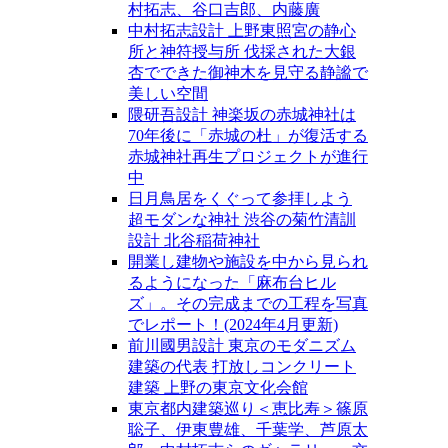
村拓志、谷口吉郎、内藤廣
中村拓志設計 上野東照宮の静心
所と神符授与所 伐採された大銀
杏でできた御神木を見守る静謐で
美しい空間
隈研吾設計 神楽坂の赤城神社は
70年後に「赤城の杜」が復活する
赤城神社再生プロジェクトが進行
中
日月鳥居をくぐって参拝しよう
超モダンな神社 渋谷の菊竹清訓
設計 北谷稲荷神社
開業し建物や施設を中から見られ
るようになった「麻布台ヒル
ズ」。その完成までの工程を写真
でレポート！(2024年4月更新)
前川國男設計 東京のモダニズム
建築の代表 打放しコンクリート
建築 上野の東京文化会館
東京都内建築巡り＜恵比寿＞篠原
聡子、伊東豊雄、千葉学、芦原太