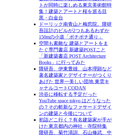
トが同時に楽しめる東京美術館特
集！建築とアートと桜を巡る目
黒・白金台
ドーリック南青山と梅窓院。隈研
吾設計のビルが2つもあるわずか
150mの小道「ボチボチ通り」
空間も素敵な 建築とアートをま
たぐ専門書店 新建築POSTこと
「新建築書店 POST Architecture
Books」に行ってみた
隈研吾、伊東豊雄、山本理顕など
著名建築家とデザイナーがつくり
あげた 世界一美しい団地 東雲キ
ャナルコートCODAN
渋谷に移転する予定だった
YouTube space tokyo はどうなった
の？その斬新なファサードデザイ
ンの建築と今後について
初詣どこ行く？有名建築家が手が
けた東京都内の神社・寺院特集
隈研吾、菊竹清訓、石山修武、中