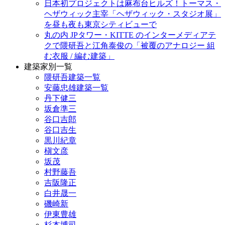
日本初プロジェクトは麻布台ヒルズ！トーマス・
ヘザウィック主宰「ヘザウィック・スタジオ展」
を昼も夜も東京シティビューで
丸の内 JPタワー・KITTE のインターメディアテ
クで隈研吾と江角泰俊の「被覆のアナロジー 組
む衣服 / 編む建築」
建築家別一覧
隈研吾建築一覧
安藤忠雄建築一覧
丹下健三
坂倉準三
谷口吉郎
谷口吉生
黒川紀章
槇文彦
坂茂
村野藤吾
吉阪隆正
白井晟一
磯崎新
伊東豊雄
杉本博司