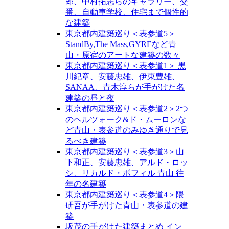
郎、中村拓志らのギャラリー、交
番、自動車学校、住宅まで個性的
な建築
東京都内建築巡り＜表参道5＞
StandBy,The Mass,GYREなど青
山・原宿のアートな建築の数々
東京都内建築巡り＜表参道1＞ 黒
川紀章、安藤忠雄、伊東豊雄、
SANAA、青木淳らが手がけた名
建築の昼と夜
東京都内建築巡り＜表参道2＞2つ
のヘルツォーク&ド・ムーロンな
ど青山・表参道のみゆき通りで見
るべき建築
東京都内建築巡り＜表参道3＞山
下和正、安藤忠雄、アルド・ロッ
シ、リカルド・ボフィル 青山 往
年の名建築
東京都内建築巡り＜表参道4＞隈
研吾が手がけた青山・表参道の建
築
坂茂の手がけた建築まとめ イン