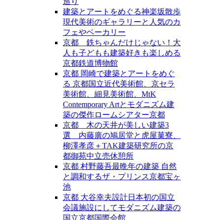
巡り
建築とアートをめぐる神楽坂散歩
現代美術のギャラリーと人気のカ
フェやベーカリー
京都 鉄ちゃんだけじゃない！大
人も子どもも建築好きも楽しめる
京都鉄道博物館
京都 岡崎で建築とアートをめぐ
る 京都国立近代美術館、京セラ
美術館、細見美術館、MtK
Contemporary Artとモダニズム建
築の傑作ロームシアター京都
京都 木の天井が美しい建築3
選 内藤廣の鳩居堂と虎屋菓寮、
柳澤孝彦＋TAK建築研究所の京
都御苑中立売休憩所
京都 村野藤吾最晩年の建築 自然
と調和するザ・プリンス京都宝ヶ
池
京都 大谷幸夫設計日本初の国立
会議施設にしてモダニズム建築の
国立京都国際会館