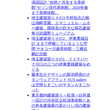
清訓設計 ”自然と共生する美術
館”セゾン現代美術館。2026年春
まで長期休館。
埼玉建築巡りその3 中村拓志の狭
山湖畔霊園、エマニュエル・ムホ
ー建築、隈研吾の巨大な隕石建築
角川武蔵野ミュージアム
埼玉建築巡りその2 伊東豊雄設
計 まるで呼吸しているような空
間 ヤオコー川越美術館・三栖右
嗣記念館
埼玉建築巡りその1 イイナパー
ク川口の三つの伊東豊雄建築をめ
ぐる
藤本壮介デザインの新潟県燕のチ
タンウェアブランド SUS gallery
は空間もすごいがチタンもすごか
った
東京都内建築巡り＜松濤＞白井晟
一設計の渋谷区立松濤美術館とあ
の有名建築家の若かりし頃の建築