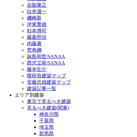
吉阪隆正
白井晟一
磯崎新
伊東豊雄
杉本博司
藤森照信
内藤廣
梵寿綱
妹島和世/SANAA
西沢立衛/SANAA
藤本壮介
隈研吾建築マップ
安藤忠雄建築マップ
建築記事一覧
エリア別建築
東京で見るべき建築
見るべき建築(関東)
神奈川県
千葉県
埼玉県
群馬県