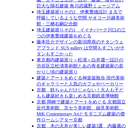
巨大な隕石建築 角川武蔵野ミュージアム
埼玉建築巡りその2 伊東豊雄設計 まるで
呼吸しているような空間 ヤオコー川越美術
館・三栖右嗣記念館
埼玉建築巡りその1 イイナパーク川口の三
つの伊東豊雄建築をめぐる
藤本壮介デザインの新潟県燕のチタンウェ
アブランド SUS gallery は空間もすごいがチ
タンもすごかった
東京都内建築巡り＜松濤＞白井晟一設計の
渋谷区立松濤美術館とあの有名建築家の若
かりし頃の建築巡り
建築とアートをめぐる神楽坂散歩 現代美術
のギャラリーと人気のカフェやベーカリー
京都 鉄ちゃんだけじゃない！大人も子ど
もも建築好きも楽しめる京都鉄道博物館
京都 岡崎で建築とアートをめぐる 京都国立
近代美術館、京セラ美術館、細見美術館、
MtK Contemporary Artとモダニズム建築の傑
作ロームシアター京都
京都 木の天井が美しい建築3選 内藤廣の