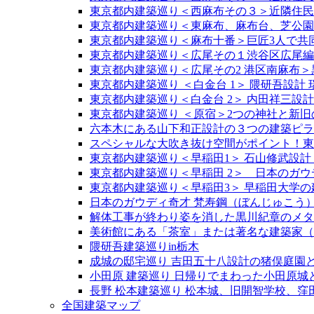
東京都内建築巡り＜西麻布その３＞近隣住民
東京都内建築巡り＜東麻布、麻布台、芝公園
東京都内建築巡り＜麻布十番＞巨匠3人で共
東京都内建築巡り＜広尾その１渋谷区広尾編
東京都内建築巡り＜広尾その2 港区南麻布
東京都内建築巡り ＜白金台 1＞ 隈研吾設計
東京都内建築巡り＜白金台 2＞ 内田祥三設計
東京都内建築巡り ＜原宿＞2つの神社と新旧の原
六本木にある山下和正設計の３つの建築ピラ
スペシャルな大吹き抜け空間がポイント！東京駅
東京都内建築巡り＜早稲田1＞ 石山修武設計
東京都内建築巡り＜早稲田 2＞ 日本のガウ
東京都内建築巡り＜早稲田3＞ 早稲田大学の
日本のガウディ奇才 梵寿鋼（ぼんじゅこう
解体工事が終わり姿を消した黒川紀章のメタ
美術館にある「茶室」または著名な建築家（
隈研吾建築巡りin栃木
成城の邸宅巡り 吉田五十八設計の猪俣庭園と
小田原 建築巡り 日帰りでまわった小田原
長野 松本建築巡り 松本城、旧開智学校、
全国建築マップ