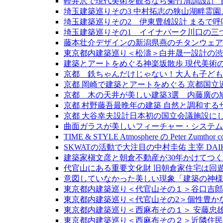
軽井沢で現代美術を観るなら菊竹清訓設計 ”
埼玉建築巡りその3 中村拓志の狭山湖畔霊
埼玉建築巡りその2 伊東豊雄設計 まるで
埼玉建築巡りその1 イイナパーク川口の三
藤本壮介デザインの新潟県燕のチタンウェアブラン
東京都内建築巡り＜松濤＞白井晟一設計の渋
建築とアートをめぐる神楽坂散歩 現代美術
京都 鉄ちゃんだけじゃない！大人も子ども
京都 岡崎で建築とアートをめぐる 京都国立近代
京都 木の天井が美しい建築3選 内藤廣の
京都 村野藤吾最晩年の建築 自然と調和す
京都 大谷幸夫設計日本初の国立会議施設に
曲面ガラスが美しいフィーチャー・システム
TIME & STYLE Atmosphere の Pete
SKWATの活動で大注目の中村圭佑 主宰 DAIK
建築家槇文彦と朝倉不動産が30年かけてつく
代官山にある重要文化財 旧朝倉家住宅は回遊
意図していなかった美しい現象「建築の神様
東京都内建築巡り＜代官山その１＞谷口吉郎
東京都内建築巡り＜代官山その2＞個性豊かな旧
東京都内建築巡り＜西麻布その１＞ 安藤忠
東京都内建築巡り＜西麻布その２＞近隣住民