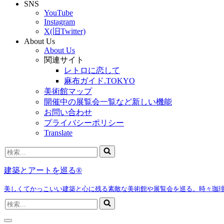
SNS
YouTube
Instagram
X(旧Twitter)
About Us
About Us
関連サイト
レトロに恋して
麻布ガイド.TOKYO
美術館マップ
開催中の展覧会一覧など新しい機能
お問い合わせ
プライバシーポリシー
Translate
検
索...
建築とアートを巡る®
美しくてかっこいい建築と心に残る素敵な美術館や展覧会を巡る。時々珈
検
索...