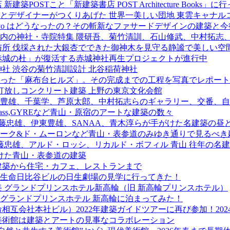
OSTこと「新建築書店 POST Architecture Books」に
デザイナーがつくりあげた 世界一美しい団地 東雲キャナルコ
e tokyo はどうなったの？その斬新なファサードデザインの建築と
内の神社・寺院特集 隈研吾、菊竹清訓、石山修武、中村拓志
与所 伐採された大銀杏でできた御神木を見守る静謐で美しい空
「赤城の杜」が復活する赤城神社再生プロジェクトが進行中
社 渋谷の菊竹清訓設計 北谷稲荷神社
た「麻布台ヒルズ」。その完成までの工程を写真でレポート！(2
打放しコンクリート建築 上野の東京文化会館
豊雄、千葉学、芦原太郎、中村拓志らのギャラリー、交番、自
 Mass,GYREなど青山・原宿のアートな建築の数々
藤忠雄、伊東豊雄、SANAA、青木淳らが手がけた名建築の昼
ォーク&ド・ムーロンなど青山・表参道のみゆき通りで見るべき
藤忠雄、アルド・ロッシ、リカルド・ボフィル 青山 往年の名
けた青山・表参道の建築
建築から住宅・カフェ、レストランまで
生命日比谷ビルの日生劇場の見学に行ってきた！
美 グランドプリンスホテル新高輪（旧 新高輪プリンスホテル）
と グランドプリンスホテル 新高輪に泊まってみた！
相互会社本社ビル）2022年建築ガイドツアーに再び参加！20
美術館は建築とアートの見事なコラボレーション