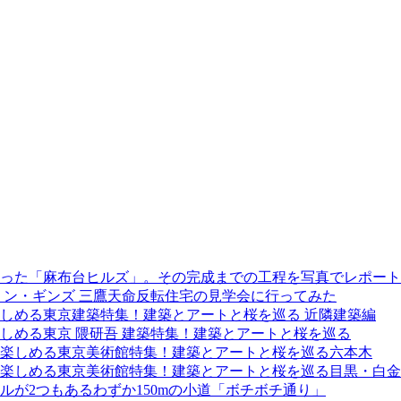
た「麻布台ヒルズ」。その完成までの工程を写真でレポート！(2
リン・ギンズ 三鷹天命反転住宅の見学会に行ってみた
しめる東京建築特集！建築とアートと桜を巡る 近隣建築編
しめる東京 隈研吾 建築特集！建築とアートと桜を巡る
楽しめる東京美術館特集！建築とアートと桜を巡る六本木
楽しめる東京美術館特集！建築とアートと桜を巡る目黒・白金
が2つもあるわずか150mの小道「ボチボチ通り」