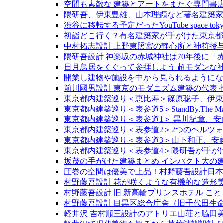
空間も素敵な 建築とアートをまたぐ専門書店 新建築P
隈研吾、伊東豊雄、山本理顕など著名建築家と
渋谷に移転する予定だったYouTube spac
初詣どこ行く？有名建築家が手がけた東京都
中村拓志設計 上野東照宮の静心所と神符授
隈研吾設計 神楽坂の赤城神社は70年後に
日月鳥居をくぐって参拝しよう 超モダンな神
開業し建物や施設を中から見られるようになっ
前川國男設計 東京のモダニズム建築の代表 
東京都内建築巡り＜恵比寿＞篠原聡子、伊東
東京都内建築巡り＜表参道5＞StandBy,The
東京都内建築巡り＜表参道1＞ 黒川紀章、安
東京都内建築巡り＜表参道2＞2つのヘルツ
東京都内建築巡り＜表参道3＞山下和正、安
東京都内建築巡り＜表参道4＞隈研吾が手が
坂茂の手がけた建築まとめ インパクト大の
圧巻の空間は優美で上品！村野藤吾設計日本
村野藤吾設計 花が咲くような有機的な造形
村野藤吾設計 旧 新高輪プリンスホテル こ
村野藤吾設計 目黒区総合庁舎（旧千代田生命
軽井沢 吉村順三設計のアトリエ山荘と脇田