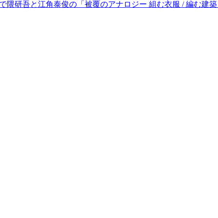
テクで隈研吾と江角泰俊の「被覆のアナロジー 組む衣服 / 編む建