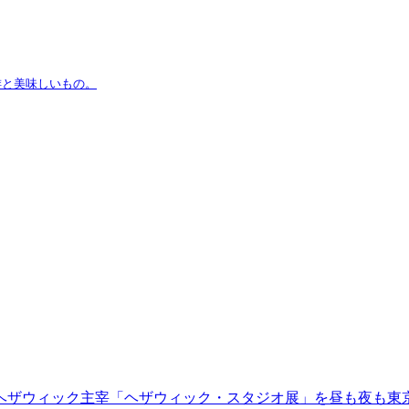
琲と美味しいもの。
ヘザウィック主宰「ヘザウィック・スタジオ展」を昼も夜も東