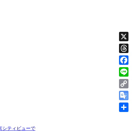
X
Thread
Faceb
Line
Copy
Link
Googl
Transl
共
有
京シティビューで