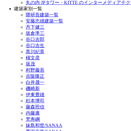
丸の内 JPタワー・KITTE のインターメディア
建築家別一覧
隈研吾建築一覧
安藤忠雄建築一覧
丹下健三
坂倉準三
谷口吉郎
谷口吉生
黒川紀章
槇文彦
坂茂
村野藤吾
吉阪隆正
白井晟一
磯崎新
伊東豊雄
杉本博司
藤森照信
内藤廣
梵寿綱
妹島和世/SANAA