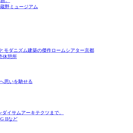
休館。
武蔵野ミュージアム
 Artとモダニズム建築の傑作ロームシアター京都
売休憩所
ヴァルスへ思いを馳せる
ンダイサムアーキテクツまで。
 IIなど