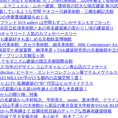
自然と共生する美術館”セゾン現代美術館。2026年春まで長期
園、エマニュエル・ムホー建築、隈研吾の巨大な隕石建築 角川
呼吸しているような空間 ヤオコー川越美術館・三栖右嗣記念館
つの伊東豊雄建築をめぐる
ド SUS gallery は空間もすごいがチタンもすごかった
谷区立松濤美術館とあの有名建築家の若かりし頃の建築巡り
のギャラリーと人気のカフェやベーカリー
も建築好きも楽しめる京都鉄道博物館
美術館、京セラ美術館、細見美術館、MtK Contemporary
鳩居堂と虎屋菓寮、柳澤孝彦＋TAK建築研究所の京都御苑中立
るザ・プリンス京都宝ヶ池
してモダニズム建築の国立京都国際会館
ズ 往年のデザイン コムデギャルソン青山店のファサード
r Zumthor collection / ピーター・ズントーコレクション展でテルメ
EI MILLSが手がける都内の店舗空間 5 選！
り上げた低層建築の”街” 代官山ヒルサイドテラス
式庭園のある築100年越えの見事な木造建築！
からの贈り物」特集
の名建築から中村拓志、平田晃久、nendo、黒木理也、クライ
山手通りの大使館から新設の東京音楽大学校舎やOAK BLDG
雄から梵寿綱まで 近隣住民目線のディープな西麻布建築情報
目線で見る安藤忠雄、永山祐子、鈴木了二など