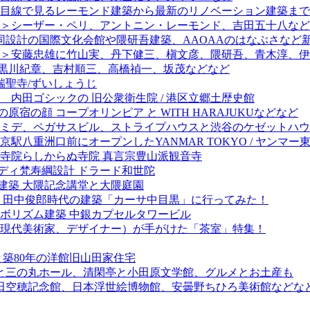
目線で見るレーモンド建築から最新のリノベーション建築まで
＞シーザー・ペリ、アントニン・レーモンド、吉田五十八など
同設計の国際文化会館や隈研吾建築、AAOAAのはなぶさなど
＞安藤忠雄に竹山実、丹下健三、槇文彦、隈研吾、青木淳、伊
＞黒川紀章、吉村順三、高橋禎一、坂茂などなど
 瑞聖寺/ずいしょうじ
 内田ゴシックの 旧公衆衛生院 / 港区立郷土歴史館
宿の顔 コープオリンピア と WITH HARAJUKUなどなど
ミデ、ペガサスビル、ストライプハウスと渋谷のケゼットハウ
八重洲口前にオープンしたYANMAR TOKYO / ヤンマー
 寺院らしからぬ寺院 真言宗豊山派観音寺
ディ梵寿綱設計 ドラード和世陀
建築 大隈記念講堂と大隈庭園
）田中俊郎時代の建築「カーサ中目黒」に行ってみた！
ボリズム建築 中銀カプセルタワービル
現代美術家、デザイナー）が手がけた「茶室」特集！
築80年の洋館旧山田家住宅
城と三の丸ホール、清閑亭と小田原文学館、グルメとお土産も
窪田空穂記念館、日本浮世絵博物館、安曇野ちひろ美術館などなど