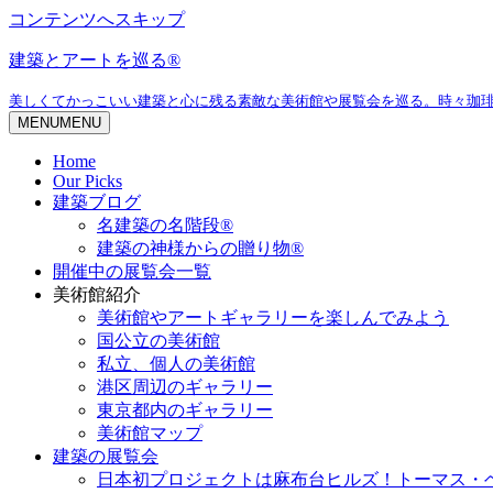
コンテンツへスキップ
建築とアートを巡る®
美しくてかっこいい建築と心に残る素敵な美術館や展覧会を巡る。時々珈
MENU
MENU
Home
Our Picks
建築ブログ
名建築の名階段®
建築の神様からの贈り物®
開催中の展覧会一覧
美術館紹介
美術館やアートギャラリーを楽しんでみよう
国公立の美術館
私立、個人の美術館
港区周辺のギャラリー
東京都内のギャラリー
美術館マップ
建築の展覧会
日本初プロジェクトは麻布台ヒルズ！トーマス・