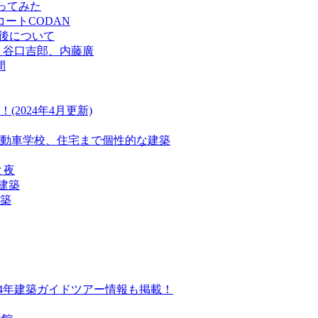
行ってみた
ートCODAN
今後について
、谷口吉郎、内藤廣
間
024年4月更新)
動車学校、住宅まで個性的な建築
と夜
建築
建築
24年建築ガイドツアー情報も掲載！