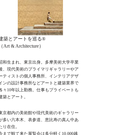
建築とアートを巡る®︎
（Art & Architecture）
昭和生まれ、東京出身。多摩美術大学卒業
後、現代美術のプライマリギャラリーやア
ーティストの個人事務所、インテリアデザ
インの設計事務所などアートと建築業界で
各々10年以上勤務。仕事もプライベートも
建築とアート。
東京都内の美術館や現代美術のギャラリー
が多い六本木、表参道、恵比寿の真ん中あ
たり在住。
今まで観て来た展覧会は多分軽く10,000越