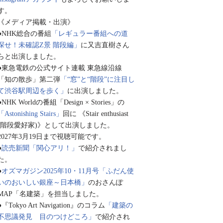
す。
《メディア掲載・出演》
●NHK総合の番組
「レギュラー番組への道
探せ！未確認Z景 階段編」
に又吉直樹さん
らと出演しました。
●東急電鉄の公式サイト連載 東急線沿線
「知の散歩」第二弾
「“窓”と“階段”に注目し
て渋谷駅周辺を歩く」
に出演しました。
●NHK Worldの番組「Design × Stories」の
「Astonishing Stairs」
回に 《Stair enthusiast
(階段愛好家)》として出演しました。
2027年3月19日まで視聴可能です。
●
読売新聞「関心アリ！」
で紹介されまし
た。
●
オズマガジン2025年10・11月号「ふだん使
いのおいしい銀座～日本橋」
のおさんぽ
MAP「名建築」を担当しました。
●『Tokyo Art Navigation』のコラム
「建築の
不思議発見 目のつけどころ」
で紹介され