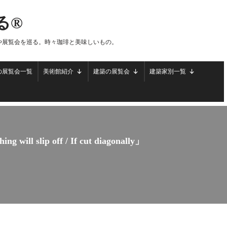
る®
や展覧会を巡る。時々珈琲と美味しいもの。
の展覧会一覧
美術館紹介
建築の展覧会
建築家別一覧
l slip off / If cut diagonally」