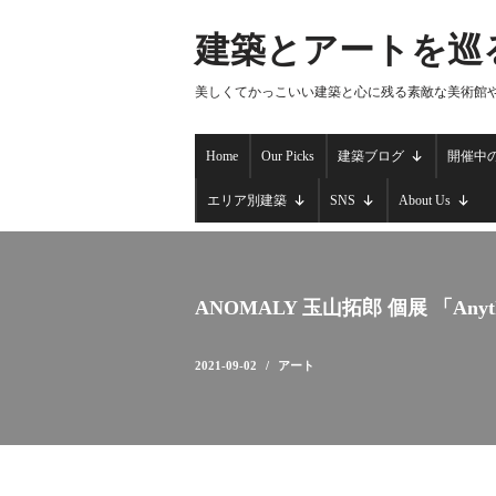
建築とアートを巡
コ
ン
美しくてかっこいい建築と心に残る素敵な美術館
テ
ン
Home
Our Picks
建築ブログ
開催中
ツ
へ
エリア別建築
SNS
About Us
ス
キ
ッ
プ
ANOMALY 玉山拓郎 個展 「Anything wil
2021-09-02
アート