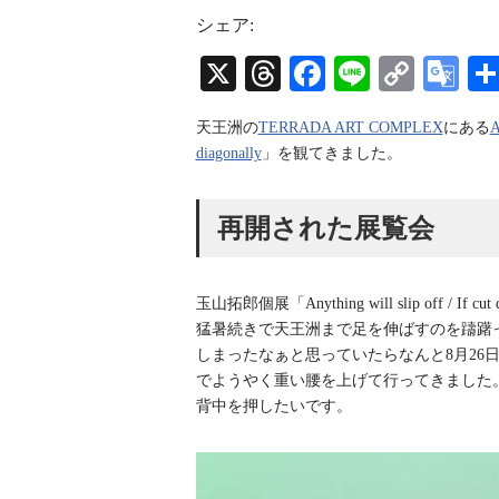
s
r
u
t
e
T
シェア:
a
a
u
g
d
b
X
T
Fa
Li
C
G
r
s
e
a
C
hr
ce
ne
op
oo
m
h
天王洲の
TERRADA ART COMPLEX
a
にある
ea
bo
y
gl
n
diagonally
」を観てきました。
n
ds
ok
Li
e
e
l
nk
Tr
再開された展覧会
an
sl
玉山拓郎個展「Anything will slip off / I
at
猛暑続きで天王洲まで足を伸ばすのを躊躇
e
しまったなぁと思っていたらなんと8月26日
でようやく重い腰を上げて行ってきました
背中を押したいです。