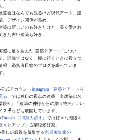
え。
展覧会はなんでも観るけど現代アート、建
築、デザイン関係が多め。
建築は新しいのも好きだけど、長く愛され
てきた古い建築も好き。
実際に足を運んだ”建築とアート”につい
て、評論ではなく、観に行くときに役立つ
情報、鑑賞者目線のブログを綴っていま
す。
●公式アカウント
Instagram「建築とアートを
巡る」
では独自の視点の連載「名建築の名
階段®︎」「建築の神様からの贈り物®︎」いい
イス🪑なども展開しています。
●
Threads（2.6万人超え）
では好きな階段を
淡々とアップする階段愛好家。
●美しい窓景を蒐集する
窓景蒐集家の
Instagramアカウント
もよろしくお願いしま