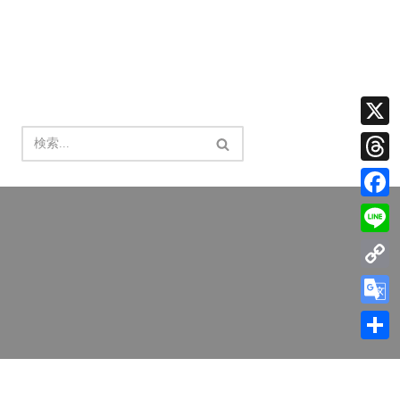
X
Thread
Facebo
Line
Copy
Link
Google
Transla
共
有