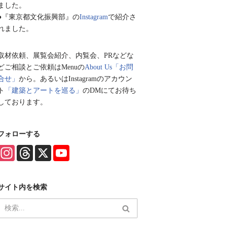
ました。
●『東京都文化振興部』の
Instagram
で紹介さ
れました。
取材依頼、展覧会紹介、内覧会、PRなどな
どご相談とご依頼はMenuの
About Us「お問
合せ」
から。あるいはInstagramのアカウン
ト
「建築とアートを巡る」
のDMにてお待ち
しております。
フォローする
I
T
X
Y
n
h
o
s
r
u
t
e
T
a
a
u
サイト内を検索
g
d
b
r
s
e
a
C
m
h
a