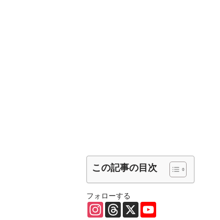
この記事の目次
フォローする
I
T
X
Y
n
h
o