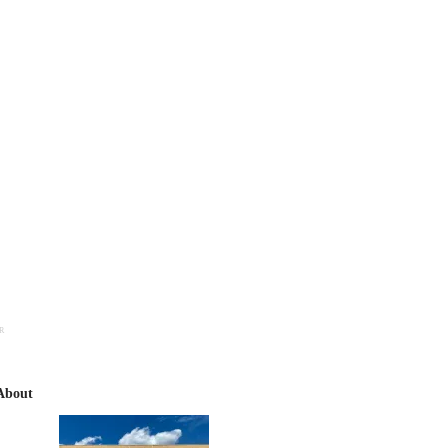
R
About