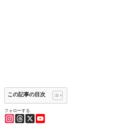
この記事の目次
フォローする
I
T
X
Y
n
h
o
s
r
u