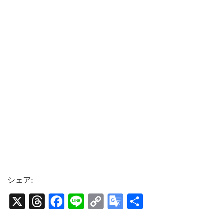
シェア:
X
T
Fa
Li
C
G
共
hr
ce
ne
op
oo
有