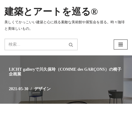
建築とアートを巡る®
コ
ン
美しくてかっこいい建築と心に残る素敵な美術館や展覧会を巡る。時々珈琲
テ
と美味しいもの。
ン
ツ
へ
ス
キ
ッ
LICHT galleryで川久保玲（COMME des GARÇONS）の椅子
プ
企画展
2021-05-30
デザイン