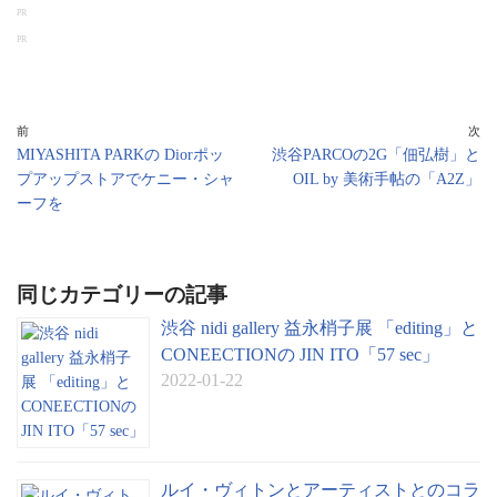
PR
ea
bo
y
gl
PR
ds
ok
Li
e
nk
Tr
an
前
次
MIYASHITA PARKの Diorポッ
渋谷PARCOの2G「佃弘樹」と
sl
プアップストアでケニー・シャ
OIL by 美術手帖の「A2Z」
at
ーフを
e
同じカテゴリーの記事
渋谷 nidi gallery 益永梢子展 「editing」と
CONEECTIONの JIN ITO「57 sec」
2022-01-22
ルイ・ヴィトンとアーティストとのコラ