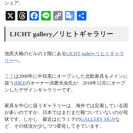
t
e
T
シェア:
a
a
u
g
d
b
X
T
Fa
Li
C
G
共
r
s
e
a
C
hr
ce
ne
op
oo
有
m
h
a
ea
bo
y
gl
LICHT gallery／リヒトギャラリー
n
n
ds
ok
Li
e
e
l
nk
Tr
池尻大橋のビルの２階にある
LICHT gallery/リヒトギャラ
リー
へ。
an
sl
ここは2000年に中目黒にオープンした北欧家具をメインに
at
扱う
HIKE
のオーナー須磨光央氏が、2018年12月にオープ
e
ンしたデザインギャラリーです。
家具を中心に扱うギャラリーは、海外では定着している国
が多いのですが、日本ではまだまだ根づいていないのが現
状です。しかし、最近はピラミデの
GALLERY SIGN
な
ど、その状況が少しづつ変化してきています。