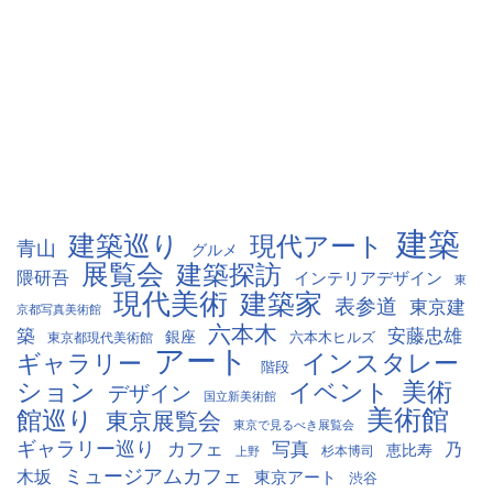
建築
建築巡り
現代アート
青山
グルメ
展覧会
建築探訪
隈研吾
インテリアデザイン
東
現代美術
建築家
表参道
東京建
京都写真美術館
六本木
築
安藤忠雄
銀座
六本木ヒルズ
東京都現代美術館
アート
インスタレー
ギャラリー
階段
ション
美術
イベント
デザイン
国立新美術館
美術館
館巡り
東京展覧会
東京で見るべき展覧会
ギャラリー巡り
カフェ
写真
乃
恵比寿
杉本博司
上野
ミュージアムカフェ
木坂
東京アート
渋谷