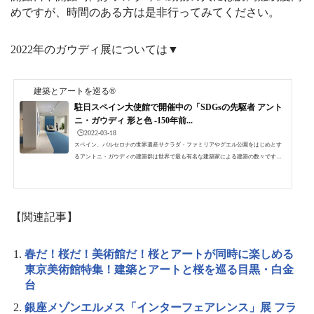
めですが、時間のある方は是非行ってみてください。
2022年のガウディ展については▼
建築とアートを巡る®
駐日スペイン大使館で開催中の「SDGsの先駆者 アント
ニ・ガウディ 形と色 -150年前...
🕒️2022-03-18
スペイン、バルセロナの世界遺産サクラダ・ファミリアやグエル公園をはじめとす
るアントニ・ガウディの建築群は世界で最も有名な建築家による建築の数々です。
その特徴あるアントニ・ガウディの建築のデザイン「色と形」をSDGsの側面から考
察する展覧会「SDGsの先駆者 アントニ・ガウディ 形と色 -150年前からのヒン
ト-」が駐日スペイン大使館内で開催されています。アントニ・ガウディアントニ・
ガウディは、言わずもがなのスペインの天才建築家で、1852年にスペインのカタル
【関連記事】
ーニャ地方で生まれました。本名はアントニ・ガウディ・...
春だ！桜だ！美術館だ！桜とアートが同時に楽しめる
東京美術館特集！建築とアートと桜を巡る目黒・白金
台
銀座メゾンエルメス「インターフェアレンス」展 フラ