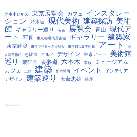
インスタレー
東京展覧会
カフェ
六本木ヒルズ
現代美術
美術
ション
建築探訪
乃木坂
館
展覧会
現代ア
ギャラリー巡り
青山
渋谷
建築家
ート
ギャラリー
写真
東京都現代美術館
アート
東京建築
東京で見るべき展覧会
国
東京都写真美術館
美術館
デザイン
東京アート
恵比寿
グルメ
立新美術館
巡り
六本木
表参道
ミュージアム
隈研吾
階段
建築
イベント
カフェ
インテリア
杉本博司
上野
建築巡り
安藤忠雄
デザイン
銀座
Advertisement