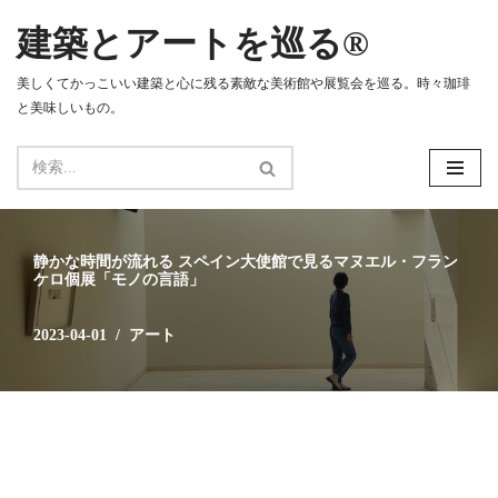
建築とアートを巡る®
コ
ン
美しくてかっこいい建築と心に残る素敵な美術館や展覧会を巡る。時々珈琲
テ
と美味しいもの。
ン
ツ
へ
ス
キ
ッ
静かな時間が流れる スペイン大使館で見るマヌエル・フラン
プ
ケロ個展「モノの言語」
2023-04-01
アート