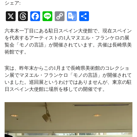
t
e
T
シェア:
a
a
u
g
d
b
X
T
Fa
Li
C
G
共
r
s
e
a
C
hr
ce
ne
op
oo
有
m
h
六本木一丁目にある駐日スペイン大使館で、現在スペイン
a
ea
bo
y
gl
n
を代表するアーティストの1人マヌエル・フランケロの展
n
ds
ok
Li
e
覧会「モノの言語」が開催されています。共催は長崎県美
e
l
術館です。
nk
Tr
an
実は、昨年末からこの1月まで長崎県美術館のコレクショ
sl
ン展でマヌエル・フランケロ「モノの言語」が開催されて
at
いました。巡回展というわけではありませんが、東京の駐
日スペイン大使館に場所を移しての開催です。
e