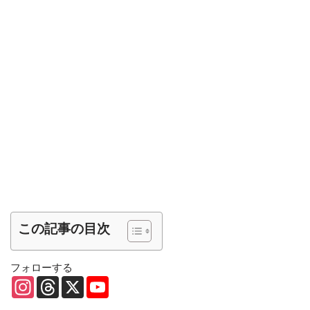
この記事の目次
フォローする
I
T
X
Y
n
h
o
s
r
u