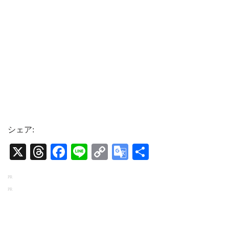
シェア:
X
T
Fa
Li
C
G
共
hr
ce
ne
op
oo
有
PR
ea
bo
y
gl
PR
ds
ok
Li
e
nk
Tr