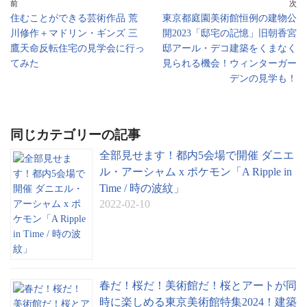
an
前
次
住むことができる芸術作品 荒
東京都庭園美術館恒例の建物公
sl
川修作＋マドリン・ギンズ 三
開2023「邸宅の記憶」旧朝香宮
at
鷹天命反転住宅の見学会に行っ
邸アール・デコ建築をくまなく
てみた
見られる機会！ウィンターガー
e
デンの見学も！
同じカテゴリーの記事
全部見せます！都内5会場で開催 ダニエ
ル・アーシャム x ポケモン「A Ripple in
Time / 時の波紋」
2022-02-10
春だ！桜だ！美術館だ！桜とアートが同
時に楽しめる東京美術館特集2024！建築