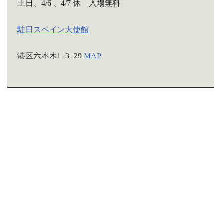
土日、4/6 、4/7 休 入場無料
駐日スペイン大使館
港区六本木1−3−29
MAP