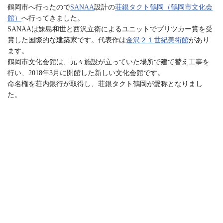
m
h
鶴岡市へ行ったので
SANAA
設計の
荘銀タクト鶴岡（鶴岡市文化会
a
ea
bo
y
gl
n
館）
へ行ってきました。
n
ds
ok
Li
e
SANAAは妹島和世と西沢立衛によるユニットでプリツカー賞を受
e
賞した国際的な建築家です。代表作は
l
金沢２１世紀美術館
があり
nk
Tr
ます。
an
鶴岡市文化会館は、元々施設が立っていた場所で建て替え工事を
行い、2018年3月に開館した新しい文化会館です。
sl
命名権を荘内銀行が取得し、荘銀タクト鶴岡が愛称となりまし
at
た。
e