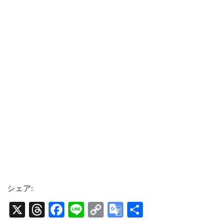
シェア:
X
T
Fa
Li
C
G
共