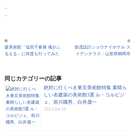
hr
ce
ne
op
oo
有
PR
ea
bo
y
gl
PR
ds
ok
Li
e
nk
Tr
an
前
次
森美術館「塩田千春展 魂がふ
坂茂設計ショウナイホテル ス
sl
るえる」に何度も行ってみた
イデンテラス：山形県鶴岡市
at
e
同じカテゴリーの記事
絶対に行くべき東京美術館特集 素晴ら
しい名建築の美術館3選 ル・コルビジ
ェ、前川國男、白井晟一
2023-04-16