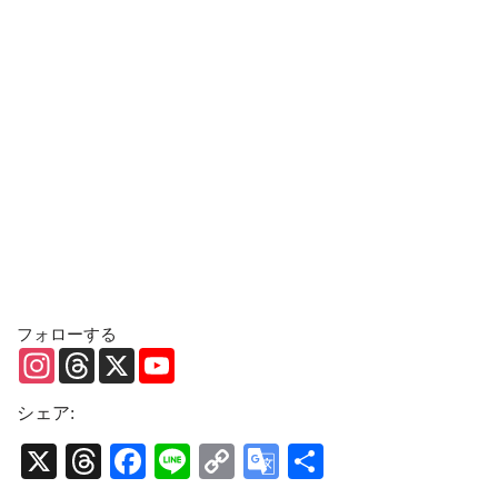
フォローする
I
T
X
Y
n
h
o
s
r
u
t
e
T
シェア:
a
a
u
g
d
b
X
T
Fa
Li
C
G
共
r
s
e
a
C
hr
ce
ne
op
oo
有