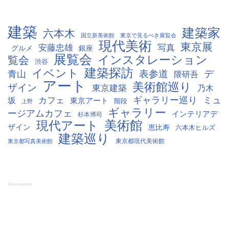
建築
建築家
六本木
国立新美術館
東京で見るべき展覧会
現代美術
東京展
安藤忠雄
写真
グルメ
銀座
展覧会
インスタレーション
覧会
渋谷
建築探訪
イベント
表参道
デ
青山
隈研吾
アート
美術館巡り
ザイン
東京建築
乃木
ギャラリー巡り
ミュ
カフェ
坂
東京アート
階段
上野
ギャラリー
ージアムカフェ
インテリアデ
杉本博司
美術館
現代アート
ザイン
恵比寿
六本木ヒルズ
建築巡り
東京都現代美術館
東京都写真美術館
Advertisement