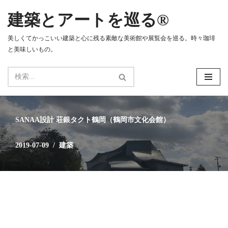
建築とアートを巡る®
コ
ン
美しくてかっこいい建築と心に残る素敵な美術館や展覧会を巡る。時々珈琲
テ
と美味しいもの。
ン
ツ
へ
ス
キ
ッ
SANAA設計 荘銀タクト鶴岡（鶴岡市文化会館）
プ
2019-07-09
建築