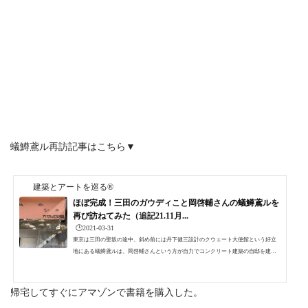
蟻鱒鳶ル再訪記事はこちら▼
建築とアートを巡る®
ほぼ完成！三田のガウディこと岡啓輔さんの蟻鱒鳶ルを
再び訪ねてみた（追記21.11月...
🕒️2021-03-31
東京は三田の聖坂の途中、斜め前には丹下健三設計のクウェート大使館という好立
地にある蟻鱒鳶ルは、岡啓輔さんという方が自力でコンクリート建築の自邸を建て
ています。セルフビルドですから建築工事にはとても時間がかかっているし、その
見た目から三田のガウディなんて呼ばれるほど有名です。しかし、現在その場所に
再開発の手が迫っており、先行き不安定な状況にあるようです。何度か見学に行っ
帰宅してすぐにアマゾンで書籍を購入した。
ているのでこれまでの蟻鱒鳶ルの様子と現在の蟻鱒鳶ルの様子をレポートします。