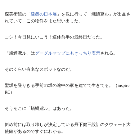
森美術館の「
建築の日本展
」を観に行って「蟻鱒鳶ル」が出品さ
れていて、この物件をまた思い出した。
ヨシ！今日見にいこう！連休前半の最終日だった。
「蟻鱒鳶ル」は
グーグルマップにもきっちり表示
される。
そのくらい有名なスポットなのだ。
聖坂を登りきる手前の坂の途中の家を建てて生きてる。（inspire
RC）
そうそこに「蟻鱒鳶ル」はあった。
斜め前には取り壊しが決定している丹下健三設計のクウェート大
使館があるのですぐにわかる。