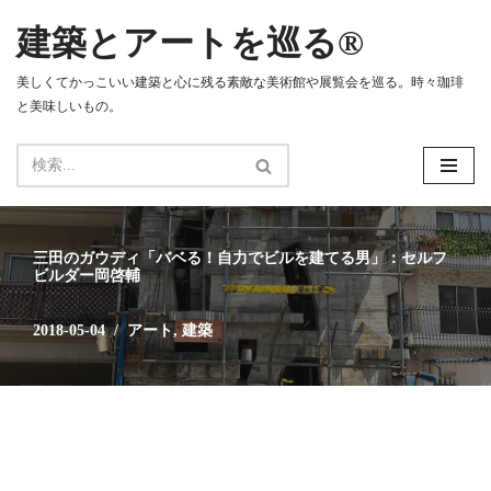
建築とアートを巡る®
コ
ン
美しくてかっこいい建築と心に残る素敵な美術館や展覧会を巡る。時々珈琲
テ
と美味しいもの。
ン
ツ
へ
ス
キ
ッ
三田のガウディ「バベる！自力でビルを建てる男」：セルフ
プ
ビルダー岡啓輔
2018-05-04
アート
,
建築