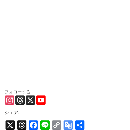
フォローする
I
T
X
Y
n
h
o
s
r
u
t
e
T
シェア:
a
a
u
g
d
b
X
T
Fa
Li
C
G
共
r
s
e