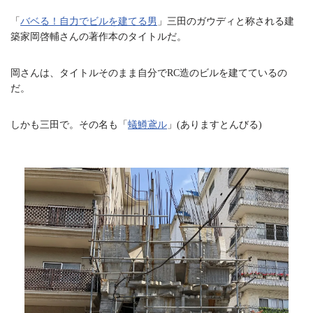
a
C
hr
ce
ne
op
oo
有
m
h
「
バベる！自力でビルを建てる男
」三田のガウディと称される建
a
ea
bo
y
gl
n
築家岡啓輔さんの著作本のタイトルだ。
n
ds
ok
Li
e
e
l
nk
Tr
岡さんは、タイトルそのまま自分でRC造のビルを建てているの
だ。
an
sl
しかも三田で。その名も「
蟻鱒鳶ル
」(ありますとんびる)
at
e