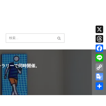
X
Thread
Facebo
ギャラリーで同時開催。
Line
Copy
Link
Google
Transla
共
有