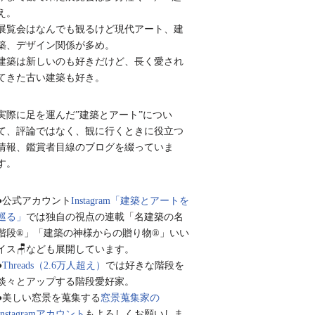
え。
展覧会はなんでも観るけど現代アート、建
築、デザイン関係が多め。
建築は新しいのも好きだけど、長く愛され
てきた古い建築も好き。
実際に足を運んだ”建築とアート”につい
て、評論ではなく、観に行くときに役立つ
情報、鑑賞者目線のブログを綴っていま
す。
●公式アカウント
Instagram「建築とアートを
巡る」
では独自の視点の連載「名建築の名
階段®︎」「建築の神様からの贈り物®︎」いい
イス🪑なども展開しています。
●
Threads（2.6万人超え）
では好きな階段を
淡々とアップする階段愛好家。
●美しい窓景を蒐集する
窓景蒐集家の
Instagramアカウント
もよろしくお願いしま