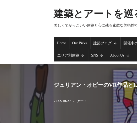
建築とアートを巡
コ
ン
美しくてかっこいい建築と心に残る素敵な美術館
テ
ン
Home
Our Picks
建築ブログ
開催中
ツ
へ
エリア別建築
SNS
About Us
ス
キ
ッ
プ
ジュリアン・オピーのVR作品とL
2022-10-27
アート