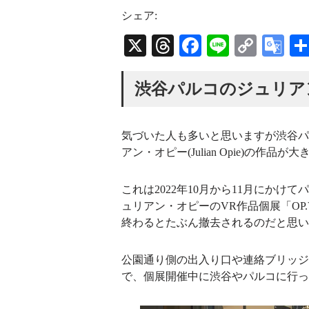
s
r
u
t
e
T
シェア:
a
a
u
g
d
b
X
T
Fa
Li
C
G
r
s
e
a
C
hr
ce
ne
op
oo
m
h
a
ea
bo
y
gl
渋谷パルコのジュリア
n
n
ds
ok
Li
e
e
l
nk
Tr
気づいた人も多いと思いますが渋谷パ
an
アン・オピー(Julian Opie)の作品
sl
これは2022年10月から11月にかけてパ
at
ュリアン・オピーのVR作品個展「OP
e
終わるとたぶん撤去されるのだと思い
公園通り側の出入り口や連絡ブリッジ
で、個展開催中に渋谷やパルコに行っ