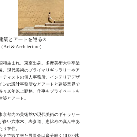
建築とアートを巡る®︎
（Art & Architecture）
昭和生まれ、東京出身。多摩美術大学卒業
後、現代美術のプライマリギャラリーやア
ーティストの個人事務所、インテリアデザ
インの設計事務所などアートと建築業界で
各々10年以上勤務。仕事もプライベートも
建築とアート。
東京都内の美術館や現代美術のギャラリー
が多い六本木、表参道、恵比寿の真ん中あ
たり在住。
今まで観て来た展覧会は多分軽く10,000越