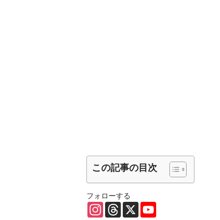
この記事の目次
フォローする
I
T
X
Y
n
h
o