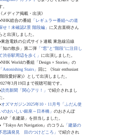
す。
《メディア掲載・出演》
●NHK総合の番組
「レギュラー番組への道
探せ！未確認Z景 階段編」
に又吉直樹さん
らと出演しました。
●東急電鉄の公式サイト連載 東急線沿線
「知の散歩」第二弾
「“窓”と“階段”に注目し
て渋谷駅周辺を歩く」
に出演しました。
●NHK Worldの番組「Design × Stories」の
「Astonishing Stairs」
回に 《Stair enthusiast
(階段愛好家)》として出演しました。
2027年3月19日まで視聴可能です。
●
読売新聞「関心アリ！」
で紹介されまし
た。
●
オズマガジン2025年10・11月号「ふだん使
いのおいしい銀座～日本橋」
のおさんぽ
MAP「名建築」を担当しました。
●『Tokyo Art Navigation』のコラム
「建築の
不思議発見 目のつけどころ」
で紹介され