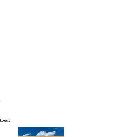
R
About