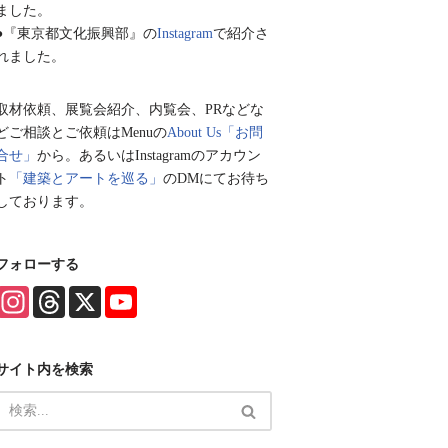
ました。
●『東京都文化振興部』の
Instagram
で紹介さ
れました。
取材依頼、展覧会紹介、内覧会、PRなどな
どご相談とご依頼はMenuの
About Us「お問
合せ」
から。あるいはInstagramのアカウン
ト
「建築とアートを巡る」
のDMにてお待ち
しております。
フォローする
I
T
X
Y
n
h
o
s
r
u
t
e
T
a
a
u
サイト内を検索
g
d
b
r
s
e
a
C
m
h
a