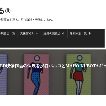
る®
や展覧会を巡る。時々珈琲と美味しいもの。
の展覧会一覧
美術館紹介
建築の展覧会
建築家別一覧
ED映像作品の個展を渋谷パルコとMAHO KUBOTA