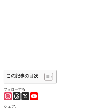
この記事の目次
フォローする
I
T
X
Y
n
h
o
s
r
u
t
e
T
シェア: