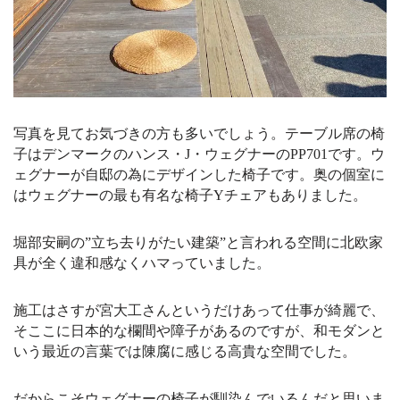
写真を見てお気づきの方も多いでしょう。テーブル席の椅
子はデンマークのハンス・J・ウェグナーのPP701です。ウ
ェグナーが自邸の為にデザインした椅子です。
奥の個室に
はウェグナーの最も有名な椅子Yチェアもありました。
堀部安嗣の”立ち去りがたい建築”と言われる空間に北欧家
具が全く違和感なくハマっていました。
施工はさすが宮大工さんというだけあって仕事が綺麗で、
そここに日本的な欄間や障子があるのですが、和モダンと
いう最近の言葉では陳腐に感じる高貴な空間でした。
だからこそウェグナーの椅子が馴染んでいるんだと思いま