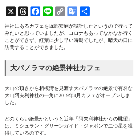
a
a
u
g
d
b
X
T
Fa
Li
C
G
共
r
s
e
a
C
hr
ce
ne
op
oo
有
m
h
神社にあるカフェを堀部安嗣が設計したというので行って
a
ea
bo
y
gl
n
みたいと思っていましたが、コロナもあってなかなか行く
n
ds
ok
Li
e
ことができず、紅葉に少し早い時期でしたが、晴天の日に
e
l
訪問することができました。
nk
Tr
an
大パノラマの絶景神社カフェ
sl
at
e
大山の頂きから相模湾を見渡す大パノラマの絶景で有名な
大山阿夫利神社の一角に2019年4月カフェがオープンしま
した。
どのくらい絶景かというと近年「阿夫利神社からの眺望」
は、ミシュラン・グリーンガイド・ジャポンで二つ星を獲
得しているのです。