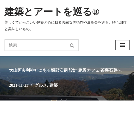
建築とアートを巡る®
コ
ン
美しくてかっこいい建築と心に残る素敵な美術館や展覧会を巡る。時々珈琲
テ
と美味しいもの。
ン
ツ
へ
ス
キ
ッ
大山阿夫利神社にある堀部安嗣 設計 絶景カフェ 茶寮石尊へ
プ
2021-11-23
グルメ
,
建築