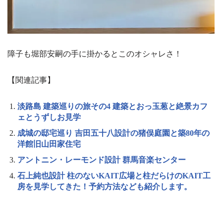
障子も堀部安嗣の手に掛かるとこのオシャレさ！
【関連記事】
淡路島 建築巡りの旅その4 建築とおっ玉葱と絶景カフ
ェとうずしお見学
成城の邸宅巡り 吉田五十八設計の猪俣庭園と築80年の
洋館旧山田家住宅
アントニン・レーモンド設計 群馬音楽センター
石上純也設計 柱のないKAIT広場と柱だらけのKAIT工
房を見学してきた！予約方法なども紹介します。