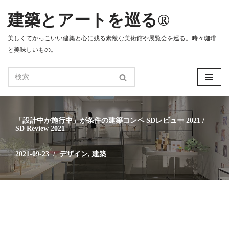
建築とアートを巡る®
コ
ン
美しくてかっこいい建築と心に残る素敵な美術館や展覧会を巡る。時々珈琲
テ
と美味しいもの。
ン
ツ
へ
ス
キ
ッ
「設計中か施行中」が条件の建築コンペ SDレビュー 2021 /
プ
SD Review 2021
2021-09-23
デザイン
,
建築