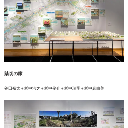
踏切の家
斧田裕太＋杉中浩之＋杉中俊介＋杉中瑞季＋杉中真由美