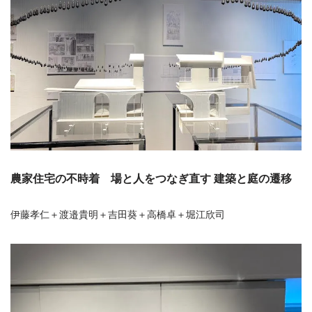
農家住宅の不時着 場と人をつなぎ直す 建築と庭の遷移
伊藤孝仁＋渡邉貴明＋吉田葵＋高橋卓＋堀江欣司