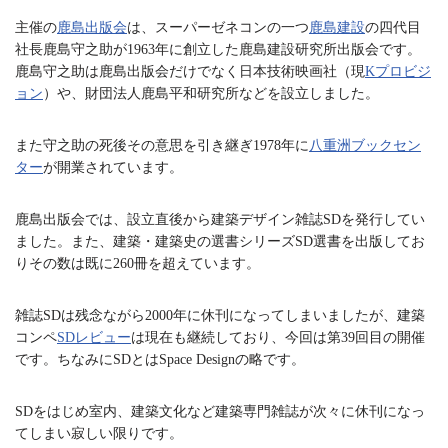
主催の
鹿島出版会
は、スーパーゼネコンの一つ
鹿島建設
の四代目
社長鹿島守之助が1963年に創立した鹿島建設研究所出版会です。
鹿島守之助は鹿島出版会だけでなく日本技術映画社（現
Kプロビジ
ョン
）や、財団法人鹿島平和研究所などを設立しました。
また守之助の死後その意思を引き継ぎ1978年に
八重洲ブックセン
ター
が開業されています。
鹿島出版会では、設立直後から建築デザイン雑誌SDを発行してい
ました。また、建築・建築史の選書シリーズSD選書を出版してお
りその数は既に260冊を超えています。
雑誌SDは残念ながら2000年に休刊になってしまいましたが、建築
コンペ
SDレビュー
は現在も継続しており、今回は第39回目の開催
です。ちなみにSDとはSpace Designの略です。
SDをはじめ室内、建築文化など建築専門雑誌が次々に休刊になっ
てしまい寂しい限りです。