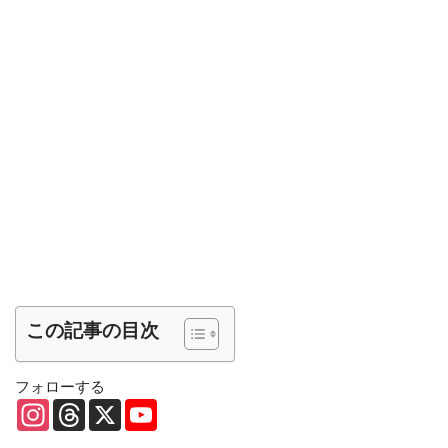
この記事の目次
フォローする
I
T
X
Y
n
h
o
s
r
u