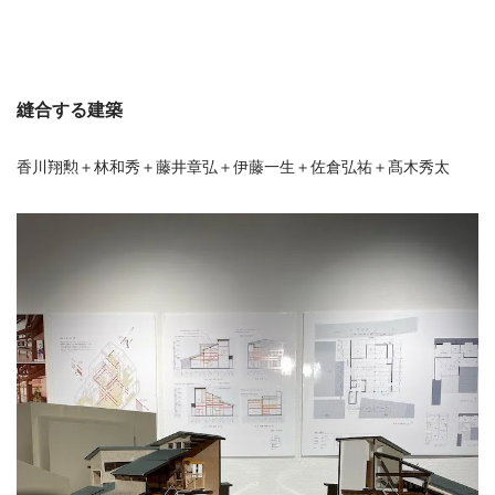
縫合する建築
香川翔勲＋林和秀＋藤井章弘＋伊藤一生＋佐倉弘祐＋髙木秀太