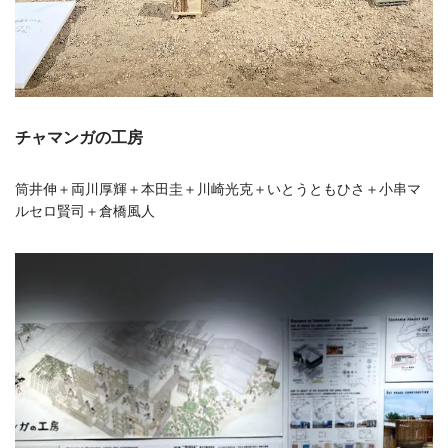
チャマンガの工房
筒井伸＋両川厚輝＋本田圭＋川崎光克＋いとうともひさ＋小串マ
ルセロ賢司＋倉橋風人