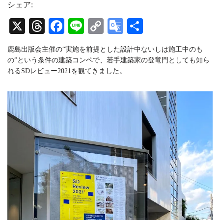
t
e
T
シェア:
a
a
u
g
d
b
X
T
Fa
Li
C
G
共
r
s
e
a
C
hr
ce
ne
op
oo
有
m
h
鹿島出版会主催の“実施を前提とした設計中ないしは施工中のも
a
ea
bo
y
gl
n
の”という条件の建築コンペで、若手建築家の登竜門としても知ら
n
ds
ok
Li
e
れるSDレビュー2021を観てきました。
e
l
nk
Tr
an
sl
at
e