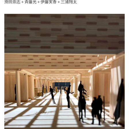
滑田崇志＋斉藤光＋伊藤実香＋三浦翔太