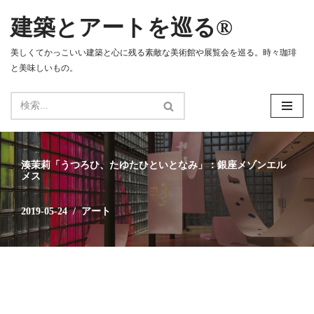
建築とアートを巡る®
コ
ン
美しくてかっこいい建築と心に残る素敵な美術館や展覧会を巡る。時々珈琲
テ
と美味しいもの。
ン
ツ
へ
ス
キ
ッ
湊茉莉「うつろひ、たゆたひといとなみ」：銀座メゾンエル
プ
メス
2019-05-24
アート