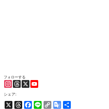
フォローする
I
T
X
Y
n
h
o
s
r
u
t
e
T
シェア:
a
a
u
g
d
b
X
T
Fa
Li
C
G
共
r
s
e