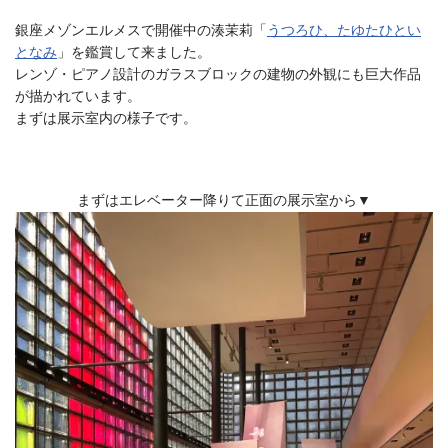
a
C
hr
ce
ne
op
oo
有
m
h
銀座メゾンエルメスで開催中の湊茉莉「
うつろひ、たゆたひとい
a
ea
bo
y
gl
n
となみ
」を鑑賞して来ました。
n
ds
ok
Li
e
レンゾ・ピアノ設計のガラスブロックの建物の外観にも巨大作品
e
が描かれています。
l
nk
Tr
まずは展示室内の様子です。
an
sl
at
まずはエレベーター降りて正面の展示室から▼
e