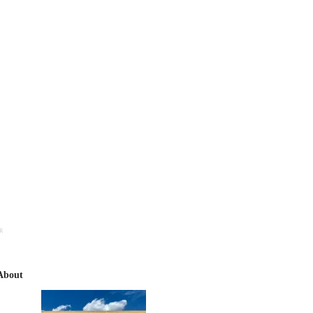
R
About