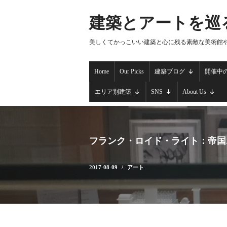
建築とアートを巡
コ
ン
美しくてかっこいい建築と心に残る素敵な美術館
テ
ン
Home
Our Picks
建築ブログ
開催中
ツ
へ
エリア別建築
SNS
About Us
ス
キ
ッ
プ
フランク・ロイド・ライト：帝国
2017-08-09
アート