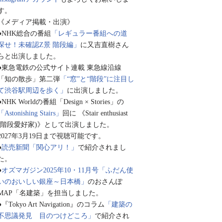
す。
《メディア掲載・出演》
●NHK総合の番組
「レギュラー番組への道
探せ！未確認Z景 階段編」
に又吉直樹さん
らと出演しました。
●東急電鉄の公式サイト連載 東急線沿線
「知の散歩」第二弾
「“窓”と“階段”に注目し
て渋谷駅周辺を歩く」
に出演しました。
●NHK Worldの番組「Design × Stories」の
「Astonishing Stairs」
回に 《Stair enthusiast
(階段愛好家)》として出演しました。
2027年3月19日まで視聴可能です。
●
読売新聞「関心アリ！」
で紹介されまし
た。
●
オズマガジン2025年10・11月号「ふだん使
いのおいしい銀座～日本橋」
のおさんぽ
MAP「名建築」を担当しました。
●『Tokyo Art Navigation』のコラム
「建築の
不思議発見 目のつけどころ」
で紹介され