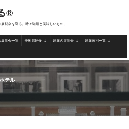
る®
や展覧会を巡る。時々珈琲と美味しいもの。
の展覧会一覧
美術館紹介
建築の展覧会
建築家別一覧
ホテル