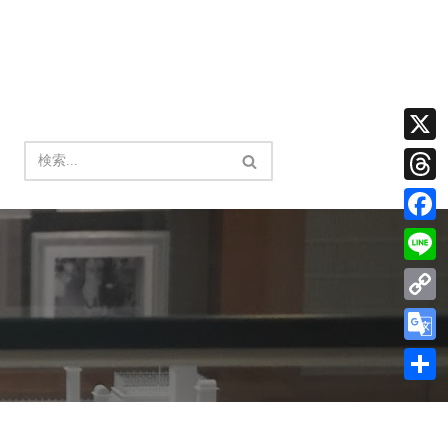
X
Thread
Facebo
Line
Copy
Link
Google
Transla
共
有