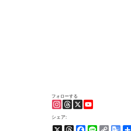
フォローする
I
T
X
Y
n
h
o
s
r
u
t
e
T
シェア:
a
a
u
g
d
b
X
T
Fa
Li
C
G
r
s
e