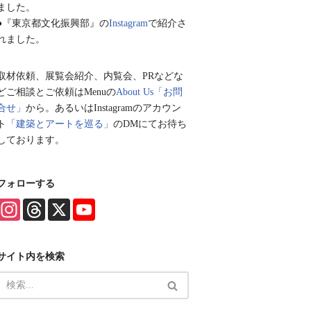
ました。
●『東京都文化振興部』の
Instagram
で紹介さ
れました。
取材依頼、展覧会紹介、内覧会、PRなどな
どご相談とご依頼はMenuの
About Us「お問
合せ」
から。あるいはInstagramのアカウン
ト
「建築とアートを巡る」
のDMにてお待ち
しております。
フォローする
I
T
X
Y
n
h
o
s
r
u
t
e
T
a
a
u
サイト内を検索
g
d
b
r
s
e
a
C
m
h
a