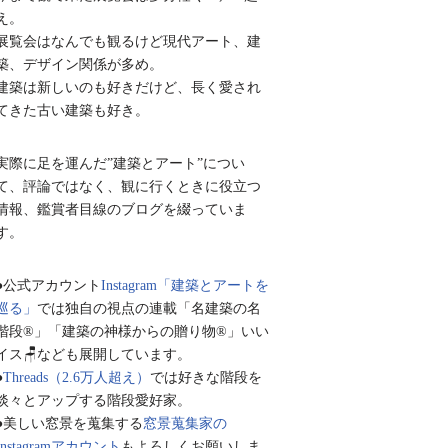
え。
展覧会はなんでも観るけど現代アート、建
築、デザイン関係が多め。
建築は新しいのも好きだけど、長く愛され
てきた古い建築も好き。
実際に足を運んだ”建築とアート”につい
て、評論ではなく、観に行くときに役立つ
情報、鑑賞者目線のブログを綴っていま
す。
●公式アカウント
Instagram「建築とアートを
巡る」
では独自の視点の連載「名建築の名
階段®︎」「建築の神様からの贈り物®︎」いい
イス🪑なども展開しています。
●
Threads（2.6万人超え）
では好きな階段を
淡々とアップする階段愛好家。
●美しい窓景を蒐集する
窓景蒐集家の
Instagramアカウント
もよろしくお願いしま