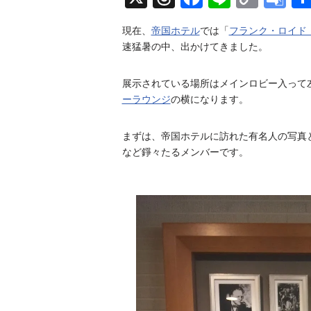
a
C
hr
ce
ne
op
oo
m
h
現在、
帝国ホテル
では「
a
フランク・ロイド・
ea
bo
y
gl
n
速猛暑の中、出かけてきました。
n
ds
ok
Li
e
e
l
nk
Tr
展示されている場所はメインロビー入って
ーラウンジ
の横になります。
an
sl
まずは、帝国ホテルに訪れた有名人の写真
at
など錚々たるメンバーです。
e