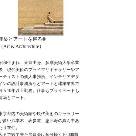
建築とアートを巡る®︎
（Art & Architecture）
昭和生まれ、東京出身。多摩美術大学卒業
後、現代美術のプライマリギャラリーやア
ーティストの個人事務所、インテリアデザ
インの設計事務所などアートと建築業界で
各々10年以上勤務。仕事もプライベートも
建築とアート。
東京都内の美術館や現代美術のギャラリー
が多い六本木、表参道、恵比寿の真ん中あ
たり在住。
今まで観て来た展覧会は多分軽く10,000越