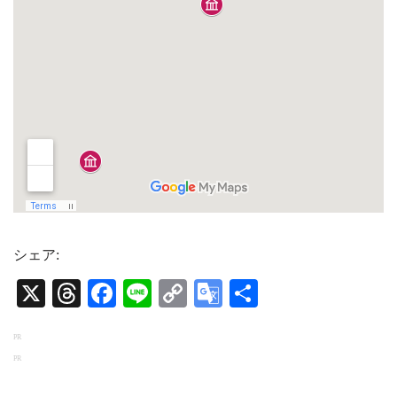
シェア:
X
Threads
Facebook
Line
Copy
Google
共
Link
Translate
有
PR
PR