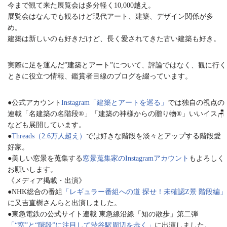
今まで観て来た展覧会は多分軽く10,000越え。
展覧会はなんでも観るけど現代アート、建築、デザイン関係が多
め。
建築は新しいのも好きだけど、長く愛されてきた古い建築も好き。
実際に足を運んだ”建築とアート”について、評論ではなく、観に行く
ときに役立つ情報、鑑賞者目線のブログを綴っています。
●公式アカウント
Instagram「建築とアートを巡る」
では独自の視点の
連載「名建築の名階段®︎」「建築の神様からの贈り物®︎」いいイス🪑
なども展開しています。
●
Threads（2.6万人超え）
では好きな階段を淡々とアップする階段愛
好家。
●美しい窓景を蒐集する
窓景蒐集家のInstagramアカウント
もよろしく
お願いします。
《メディア掲載・出演》
●NHK総合の番組
「レギュラー番組への道 探せ！未確認Z景 階段編」
に又吉直樹さんらと出演しました。
●東急電鉄の公式サイト連載 東急線沿線「知の散歩」第二弾
「“窓”と“階段”に注目して渋谷駅周辺を歩く」
に出演しました。