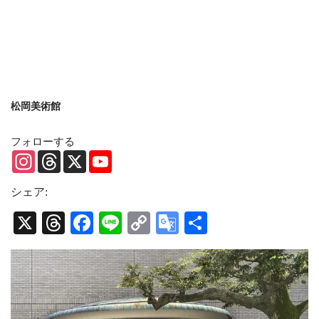
松岡美術館
フォローする
Instagram
Threads
X
YouTube
Channel
シェア:
X
Threads
Facebook
Line
Copy
Google
共
Link
Translate
有