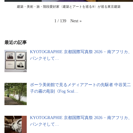
建築・美術・旅・階段愛好家〈建築とアートを巡る®️〉が巡る東京建築
Next
»
1
/
139
最近の記事
KYOTOGRAPHIE 京都国際写真祭 2026 − 南アフリカ、
パンクそして…
ポーラ美術館で見るメディアアートの先駆者 中谷芙二
子の霧の彫刻《Fog Scul…
KYOTOGRAPHIE 京都国際写真祭 2026 − 南アフリカ、
パンクそして…