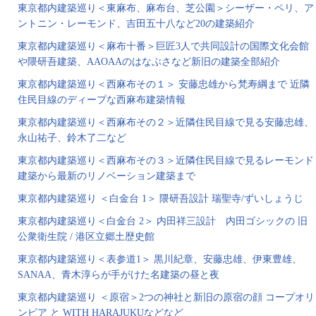
東京都内建築巡り＜東麻布、麻布台、芝公園＞シーザー・ペリ、ア
ントニン・レーモンド、吉田五十八など20の建築紹介
東京都内建築巡り＜麻布十番＞巨匠3人で共同設計の国際文化会館
や隈研吾建築、AAOAAのはなぶさなど新旧の建築全部紹介
東京都内建築巡り＜西麻布その１＞ 安藤忠雄から梵寿綱まで 近隣
住民目線のディープな西麻布建築情報
東京都内建築巡り＜西麻布その２＞近隣住民目線で見る安藤忠雄、
永山祐子、鈴木了二など
東京都内建築巡り＜西麻布その３＞近隣住民目線で見るレーモンド
建築から最新のリノベーション建築まで
東京都内建築巡り ＜白金台 1＞ 隈研吾設計 瑞聖寺/ずいしょうじ
東京都内建築巡り＜白金台 2＞ 内田祥三設計 内田ゴシックの 旧
公衆衛生院 / 港区立郷土歴史館
東京都内建築巡り＜表参道1＞ 黒川紀章、安藤忠雄、伊東豊雄、
SANAA、青木淳らが手がけた名建築の昼と夜
東京都内建築巡り ＜原宿＞2つの神社と新旧の原宿の顔 コープオリ
ンピア と WITH HARAJUKUなどなど