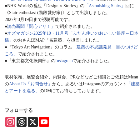
●NHK Worldの番組「Design × Stories」の
「Astonishing Stairs」
回に
《Stair enthusiast (階段愛好家)》として出演しました。
2027年3月19日まで視聴可能です。
●
読売新聞「関心アリ！」
で紹介されました。
●
オズマガジン2025年10・11月号「ふだん使いのおいしい銀座～日本
橋」
のおさんぽMAP「名建築」を担当しました。
●『Tokyo Art Navigation』のコラム
「建築の不思議発見 目のつけど
ころ」
で紹介されました。
●『東京都文化振興部』の
Instagram
で紹介されました。
取材依頼、展覧会紹介、内覧会、PRなどなどご相談とご依頼はMenu
の
About Us「お問合せ」
から。あるいはInstagramのアカウント
「建築
とアートを巡る」
のDMにてお待ちしております。
フォローする
I
T
X
Y
n
h
o
s
r
u
t
e
T
a
a
u