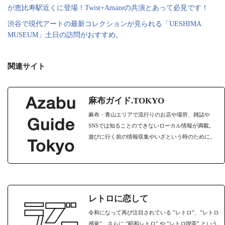
が恵比寿駅近くに登場！Twist+Amazeの共演とあって必見です！
渋谷で現代アートの最新コレクションが見られる「UESHIMA
MUSEUM」土日の訪問がおすすめ。
関連サイト
麻布ガイド.TOKYO
麻布・青山エリアで流行りのお店や場所、雑誌や
SNSでは知ることのできないローカル情報が満載。
遊びに行く前の情報収集やいざという時のために。
レトロに恋して
令和になって再び注目されている ”レトロ”、”レトロ
感覚”。さらに ”昭和レトロ” や ”レトロ喫茶” という