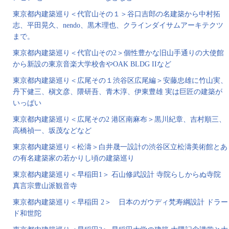
東京都内建築巡り＜代官山その１＞谷口吉郎の名建築から中村拓
志、平田晃久、nendo、黒木理也、クラインダイサムアーキテクツ
まで。
東京都内建築巡り＜代官山その2＞個性豊かな旧山手通りの大使館
から新設の東京音楽大学校舎やOAK BLDG IIなど
東京都内建築巡り＜広尾その１渋谷区広尾編＞安藤忠雄に竹山実、
丹下健三、槇文彦、隈研吾、青木淳、伊東豊雄 実は巨匠の建築が
いっぱい
東京都内建築巡り＜広尾その2 港区南麻布＞黒川紀章、吉村順三、
高橋禎一、坂茂などなど
東京都内建築巡り＜松濤＞白井晟一設計の渋谷区立松濤美術館とあ
の有名建築家の若かりし頃の建築巡り
東京都内建築巡り＜早稲田1＞ 石山修武設計 寺院らしからぬ寺院
真言宗豊山派観音寺
東京都内建築巡り＜早稲田 2＞ 日本のガウディ梵寿綱設計 ドラー
ド和世陀