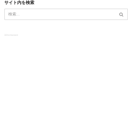
サイト内を検索
g
d
b
r
s
e
a
C
m
h
a
n
n
Advertisement
e
l