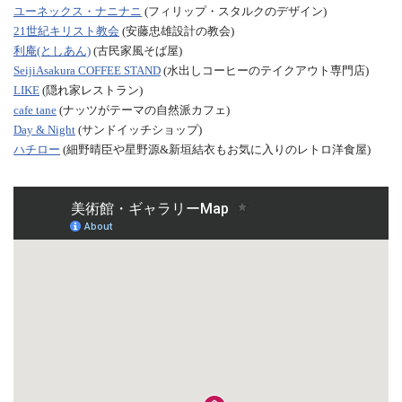
ユーネックス・ナニナニ
(フィリップ・スタルクのデザイン)
21世紀キリスト教会
(安藤忠雄設計の教会)
利庵(としあん)
(古民家風そば屋)
SeijiAsakura COFFEE STAND
(水出しコーヒーのテイクアウト専門店)
LIKE
(隠れ家レストラン)
cafe tane
(ナッツがテーマの自然派カフェ)
Day & Night
(サンドイッチショップ)
ハチロー
(細野晴臣や星野源&新垣結衣もお気に入りのレトロ洋食屋)