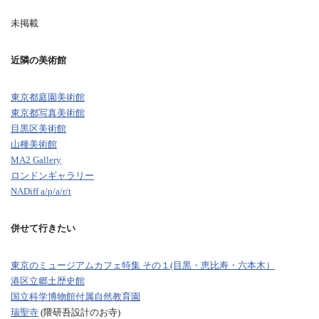
未掲載
近隣の美術館
東京都庭園美術館
東京都写真美術館
目黒区美術館
山種美術館
MA2 Gallery
ロンドンギャラリー
NADiff a/p/a/r/t
併せて行きたい
東京のミュージアムカフェ特集 その１(目黒・恵比寿・六本木）
港区立郷土歴史館
国立科学博物館付属自然教育園
瑞聖寺
(隈研吾設計のお寺)