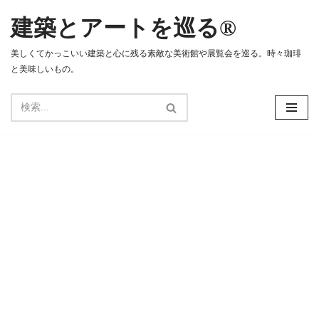
建築とアートを巡る®
コ
ン
美しくてかっこいい建築と心に残る素敵な美術館や展覧会を巡る。時々珈琲
テ
と美味しいもの。
ン
ツ
へ
ス
キ
ッ
プ