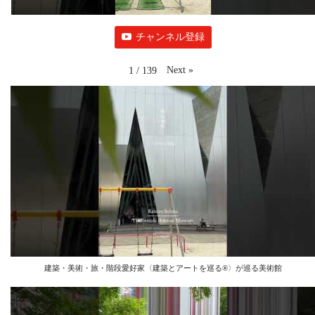
チャンネル登録
Next
»
1
/
139
建築・美術・旅・階段愛好家〈建築とアートを巡る®︎〉が巡る美術館