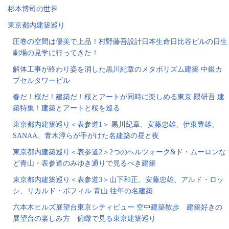
杉本博司の世界
東京都内建築巡り
圧巻の空間は優美で上品！村野藤吾設計日本生命日比谷ビルの日生
劇場の見学に行ってきた！
解体工事が終わり姿を消した黒川紀章のメタボリズム建築 中銀カ
プセルタワービル
春だ！桜だ！建築だ！桜とアートが同時に楽しめる東京 隈研吾 建
築特集！建築とアートと桜を巡る
東京都内建築巡り＜表参道1＞ 黒川紀章、安藤忠雄、伊東豊雄、
SANAA、青木淳らが手がけた名建築の昼と夜
東京都内建築巡り＜表参道2＞2つのヘルツォーク&ド・ムーロンな
ど青山・表参道のみゆき通りで見るべき建築
東京都内建築巡り＜表参道3＞山下和正、安藤忠雄、アルド・ロッ
シ、リカルド・ボフィル 青山 往年の名建築
六本木ヒルズ展望台東京シティビュー 空中建築散歩 建築好きの
展望台の楽しみ方 俯瞰で見る東京建築巡り