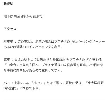
最寄駅
地下鉄 白金台駅から徒歩7分
アクセス
駐車場 ： 普通車3台。満車の場合はプラチナ通りのパーキングメーター
あるいは近隣のコインパーキングを利用。
電車 ： 白金台駅を出て目黒通りと外苑西通り(プラチナ通り)が交わる
「白金台」交差点方面へ。プラチナ通りの左側歩道を直進。2つ目の信
号手前に案内板があるので左折してすぐ。
バス ： 都営バスの「橋86」または「黒77」系統に乗り、「東大医科研
病院西門」バス停で下車。