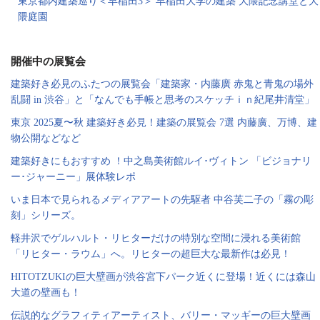
東京都内建築巡り＜早稲田3＞ 早稲田大学の建築 大隈記念講堂と大
隈庭園
開催中の展覧会
建築好き必見のふたつの展覧会「建築家・内藤廣 赤鬼と青鬼の場外
乱闘 in 渋谷」と「なんでも手帳と思考のスケッチｉｎ紀尾井清堂」
東京 2025夏〜秋 建築好き必見！建築の展覧会 7選 内藤廣、万博、建
物公開などなど
建築好きにもおすすめ ！中之島美術館ルイ･ヴィトン 「ビジョナリ
ー･ジャーニー」展体験レポ
いま日本で見られるメディアアートの先駆者 中谷芙二子の「霧の彫
刻」シリーズ。
軽井沢でゲルハルト・リヒターだけの特別な空間に浸れる美術館
「リヒター・ラウム」へ。リヒターの超巨大な最新作は必見！
HITOTZUKIの巨大壁画が渋谷宮下パーク近くに登場！近くには森山
大道の壁画も！
伝説的なグラフィティアーティスト、バリー・マッギーの巨大壁画