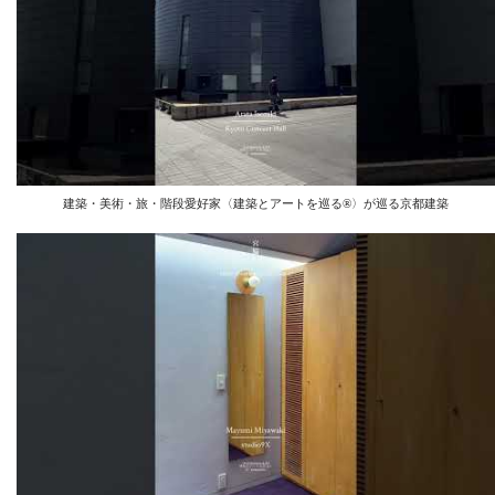
建築・美術・旅・階段愛好家〈建築とアートを巡る®️〉が巡る京都建築