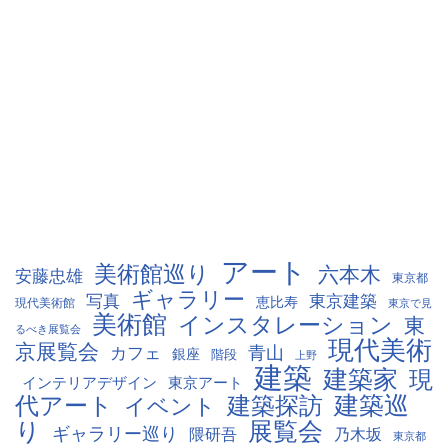
アート
美術館巡り
六本木
安藤忠雄
東京都
ギャラリー
写真
東京建築
恵比寿
現代美術館
東京で見
美術館
インスタレーション
東
るべき展覧会
現代美術
京展覧会
青山
カフェ
銀座
階段
上野
建築
建築家
現
インテリアデザイン
東京アート
建築巡
代アート
建築探訪
イベント
り
展覧会
ギャラリー巡り
隈研吾
乃木坂
東京都