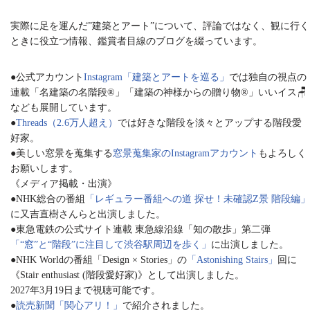
実際に足を運んだ”建築とアート”について、評論ではなく、観に行く
ときに役立つ情報、鑑賞者目線のブログを綴っています。
●公式アカウント
Instagram「建築とアートを巡る」
では独自の視点の
連載「名建築の名階段®︎」「建築の神様からの贈り物®︎」いいイス🪑
なども展開しています。
●
Threads（2.6万人超え）
では好きな階段を淡々とアップする階段愛
好家。
●美しい窓景を蒐集する
窓景蒐集家のInstagramアカウント
もよろしく
お願いします。
《メディア掲載・出演》
●NHK総合の番組
「レギュラー番組への道 探せ！未確認Z景 階段編」
に又吉直樹さんらと出演しました。
●東急電鉄の公式サイト連載 東急線沿線「知の散歩」第二弾
「“窓”と“階段”に注目して渋谷駅周辺を歩く」
に出演しました。
●NHK Worldの番組「Design × Stories」の
「Astonishing Stairs」
回に
《Stair enthusiast (階段愛好家)》として出演しました。
2027年3月19日まで視聴可能です。
●
読売新聞「関心アリ！」
で紹介されました。