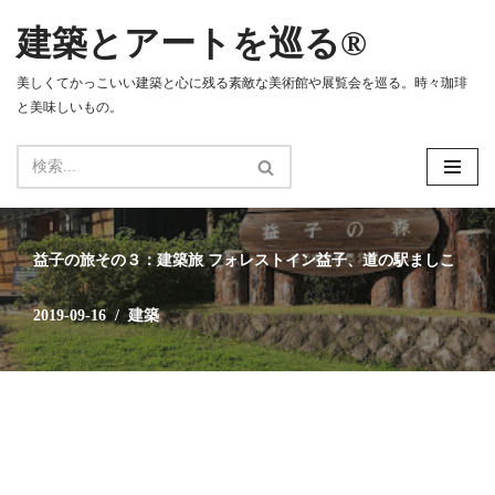
建築とアートを巡る®
コ
ン
美しくてかっこいい建築と心に残る素敵な美術館や展覧会を巡る。時々珈琲
テ
と美味しいもの。
ン
ツ
へ
ス
キ
ッ
益子の旅その３：建築旅 フォレストイン益子、道の駅ましこ
プ
2019-09-16
建築