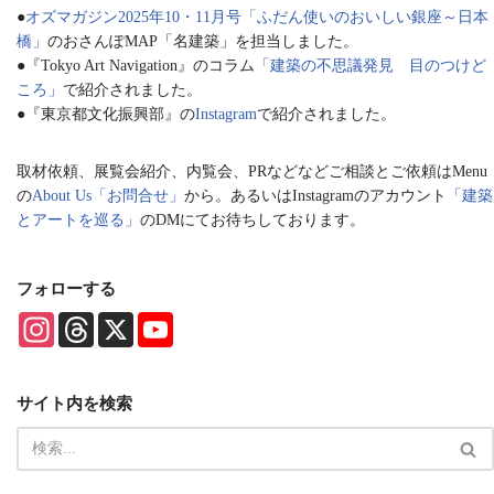
●
オズマガジン2025年10・11月号「ふだん使いのおいしい銀座～日本
橋」
のおさんぽMAP「名建築」を担当しました。
●『Tokyo Art Navigation』のコラム
「建築の不思議発見 目のつけど
ころ」
で紹介されました。
●『東京都文化振興部』の
Instagram
で紹介されました。
取材依頼、展覧会紹介、内覧会、PRなどなどご相談とご依頼はMenu
の
About Us「お問合せ」
から。あるいはInstagramのアカウント
「建築
とアートを巡る」
のDMにてお待ちしております。
フォローする
I
T
X
Y
n
h
o
s
r
u
t
e
T
a
a
u
サイト内を検索
g
d
b
r
s
e
a
C
m
h
a