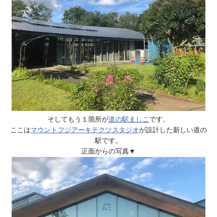
そしてもう１箇所が
道の駅ましこ
です。
ここは
マウントフジアーキテクツスタジオ
が設計した新しい道の
駅です。
正面からの写真▼