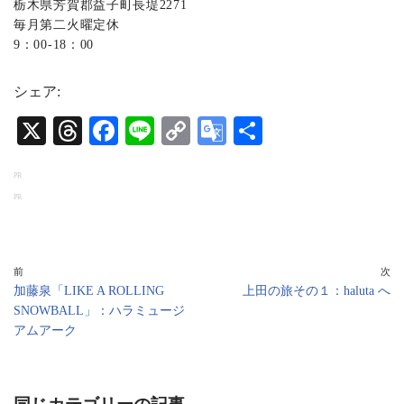
栃木県芳賀郡益子町長堤2271
毎月第二火曜定休
9：00-18：00
シェア:
X
T
Fa
Li
C
G
共
hr
ce
ne
op
oo
有
PR
ea
bo
y
gl
PR
ds
ok
Li
e
nk
Tr
an
前
次
加藤泉「LIKE A ROLLING
上田の旅その１：haluta へ
sl
SNOWBALL」：ハラミュージ
at
アムアーク
e