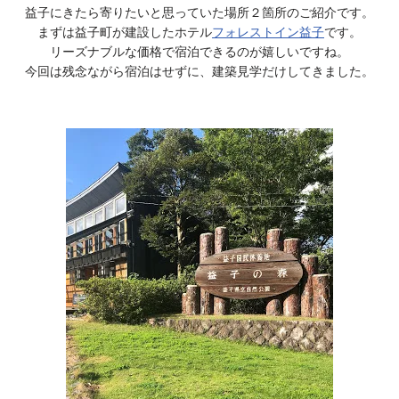
m
h
益子にきたら寄りたいと思っていた場所２箇所のご紹介です。
a
ea
bo
y
gl
n
まずは益子町が建設したホテル
フォレストイン益子
です。
n
ds
ok
Li
e
リーズナブルな価格で宿泊できるのが嬉しいですね。
e
今回は残念ながら宿泊はせずに、建築見学だけしてきました。
l
nk
Tr
an
sl
at
e