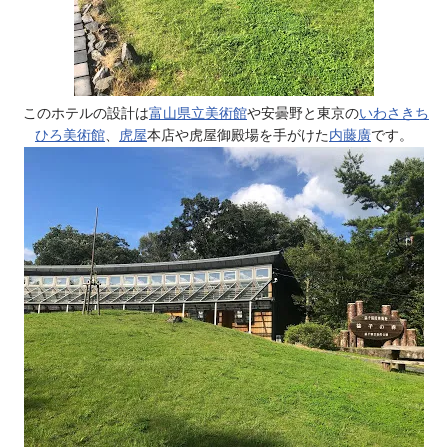
このホテルの設計は
富山県立美術館
や安曇野と東京の
いわさきち
ひろ美術館
、
虎屋
本店や虎屋御殿場を手がけた
内藤廣
です。