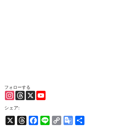
フォローする
I
T
X
Y
n
h
o
s
r
u
t
e
T
シェア:
a
a
u
g
d
b
X
T
Fa
Li
C
G
共
r
s
e
a
C
hr
ce
ne
op
oo
有