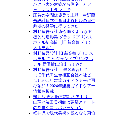
パクト大の建築から住宅・カフ
ェ、レストランまで
圧巻の空間は優美で上品！村野藤
吾設計日本生命日比谷ビルの日生
劇場の見学に行ってきた！
村野藤吾設計 花が咲くような有
機的な造形美 グランドプリンス
ホテル新高輪（旧 新高輪プリン
スホテル）
村野藤吾設計 旧 新高輪プリンス
ホテル こと グランドプリンスホ
テル 新高輪に泊まってみた！
村野藤吾設計 目黒区総合庁舎
（旧千代田生命相互会社本社ビ
ル）2022年建築ガイドツアーに再
び参加！2024年建築ガイドツアー
情報も掲載！
軽井沢 吉村順三設計のアトリエ
山荘と脇田美術館は建築とアート
の見事なコラボレーション
軽井沢で現代美術を観るなら菊竹