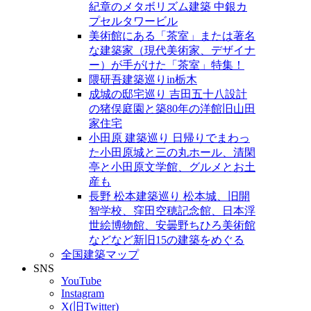
紀章のメタボリズム建築 中銀カ
プセルタワービル
美術館にある「茶室」または著名
な建築家（現代美術家、デザイナ
ー）が手がけた「茶室」特集！
隈研吾建築巡りin栃木
成城の邸宅巡り 吉田五十八設計
の猪俣庭園と築80年の洋館旧山田
家住宅
小田原 建築巡り 日帰りでまわっ
た小田原城と三の丸ホール、清閑
亭と小田原文学館、グルメとお土
産も
長野 松本建築巡り 松本城、旧開
智学校、窪田空穂記念館、日本浮
世絵博物館、安曇野ちひろ美術館
などなど新旧15の建築をめぐる
全国建築マップ
SNS
YouTube
Instagram
X(旧Twitter)