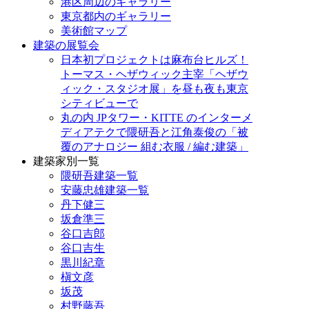
港区周辺のギャラリー
東京都内のギャラリー
美術館マップ
建築の展覧会
日本初プロジェクトは麻布台ヒルズ！
トーマス・ヘザウィック主宰「ヘザウ
ィック・スタジオ展」を昼も夜も東京
シティビューで
丸の内 JPタワー・KITTE のインターメ
ディアテクで隈研吾と江角泰俊の「被
覆のアナロジー 組む衣服 / 編む建築」
建築家別一覧
隈研吾建築一覧
安藤忠雄建築一覧
丹下健三
坂倉準三
谷口吉郎
谷口吉生
黒川紀章
槇文彦
坂茂
村野藤吾