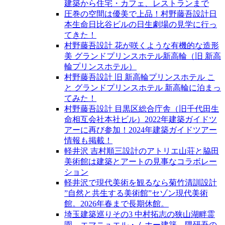
建築から住宅・カフェ、レストランまで
圧巻の空間は優美で上品！村野藤吾設計日
本生命日比谷ビルの日生劇場の見学に行っ
てきた！
村野藤吾設計 花が咲くような有機的な造形
美 グランドプリンスホテル新高輪（旧 新高
輪プリンスホテル）
村野藤吾設計 旧 新高輪プリンスホテル こ
と グランドプリンスホテル 新高輪に泊まっ
てみた！
村野藤吾設計 目黒区総合庁舎（旧千代田生
命相互会社本社ビル）2022年建築ガイドツ
アーに再び参加！2024年建築ガイドツアー
情報も掲載！
軽井沢 吉村順三設計のアトリエ山荘と脇田
美術館は建築とアートの見事なコラボレー
ション
軽井沢で現代美術を観るなら菊竹清訓設計
”自然と共生する美術館”セゾン現代美術
館。2026年春まで長期休館。
埼玉建築巡りその3 中村拓志の狭山湖畔霊
園、エマニュエル・ムホー建築、隈研吾の