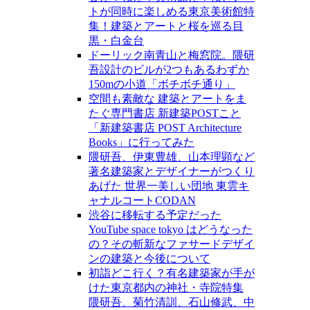
トが同時に楽しめる東京美術館特
集！建築とアートと桜を巡る目
黒・白金台
ドーリック南青山と梅窓院。隈研
吾設計のビルが2つもあるわずか
150mの小道「ボチボチ通り」
空間も素敵な 建築とアートをま
たぐ専門書店 新建築POSTこと
「新建築書店 POST Architecture
Books」に行ってみた
隈研吾、伊東豊雄、山本理顕など
著名建築家とデザイナーがつくり
あげた 世界一美しい団地 東雲キ
ャナルコートCODAN
渋谷に移転する予定だった
YouTube space tokyo はどうなった
の？その斬新なファサードデザイ
ンの建築と今後について
初詣どこ行く？有名建築家が手が
けた東京都内の神社・寺院特集
隈研吾、菊竹清訓、石山修武、中