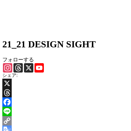
21_21 DESIGN SIGHT
フォローする
Instagram
Threads
X
YouTube
Channel
シェア:
X
Threads
Facebook
Line
Copy