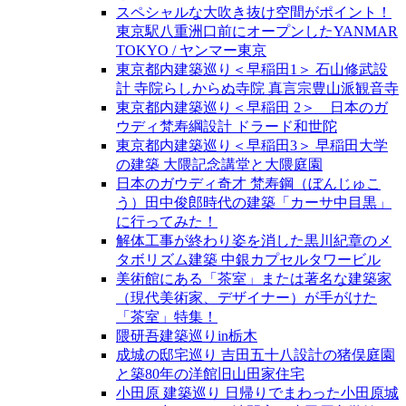
スペシャルな大吹き抜け空間がポイント！
東京駅八重洲口前にオープンしたYANMAR
TOKYO / ヤンマー東京
東京都内建築巡り＜早稲田1＞ 石山修武設
計 寺院らしからぬ寺院 真言宗豊山派観音寺
東京都内建築巡り＜早稲田 2＞ 日本のガ
ウディ梵寿綱設計 ドラード和世陀
東京都内建築巡り＜早稲田3＞ 早稲田大学
の建築 大隈記念講堂と大隈庭園
日本のガウディ奇才 梵寿鋼（ぼんじゅこ
う）田中俊郎時代の建築「カーサ中目黒」
に行ってみた！
解体工事が終わり姿を消した黒川紀章のメ
タボリズム建築 中銀カプセルタワービル
美術館にある「茶室」または著名な建築家
（現代美術家、デザイナー）が手がけた
「茶室」特集！
隈研吾建築巡りin栃木
成城の邸宅巡り 吉田五十八設計の猪俣庭園
と築80年の洋館旧山田家住宅
小田原 建築巡り 日帰りでまわった小田原城