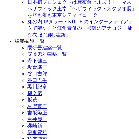
日本初プロジェクトは麻布台ヒルズ！トーマス・
ヘザウィック主宰「ヘザウィック・スタジオ展」
を昼も夜も東京シティビューで
丸の内 JPタワー・KITTE のインターメディアテ
クで隈研吾と江角泰俊の「被覆のアナロジー 組
む衣服 / 編む建築」
建築家別一覧
隈研吾建築一覧
安藤忠雄建築一覧
丹下健三
坂倉準三
谷口吉郎
谷口吉生
黒川紀章
槇文彦
坂茂
村野藤吾
吉阪隆正
白井晟一
磯崎新
伊東豊雄
杉本博司