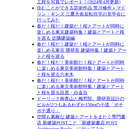
工程を写真でレポート！(2024年4月更新)
住むことができる芸術作品 荒川修作＋マド
リン・ギンズ 三鷹天命反転住宅の見学会に
行ってみた
春だ！桜だ！建築だ！桜とアートが同時に
楽しめる東京建築特集！建築とアートと桜
を巡る 近隣建築編
春だ！桜だ！建築だ！桜とアートが同時に
楽しめる東京 隈研吾 建築特集！建築とアー
トと桜を巡る
春だ！桜だ！美術館だ！桜とアートが同時
に楽しめる東京美術館特集！建築とアート
と桜を巡る六本木
春だ！桜だ！美術館だ！桜とアートが同時
に楽しめる東京美術館特集！建築とアート
と桜を巡る目黒・白金台
ドーリック南青山と梅窓院。隈研吾設計の
ビルが2つもあるわずか150mの小道「ボチ
ボチ通り」
空間も素敵な 建築とアートをまたぐ専門書
店 新建築POSTこと「新建築書店 POST
Architecture Books」に行ってみた