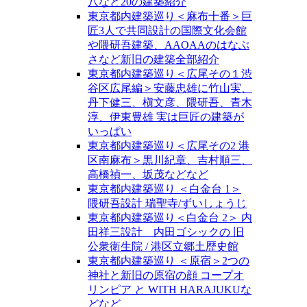
八など20の建築紹介
東京都内建築巡り＜麻布十番＞巨
匠3人で共同設計の国際文化会館
や隈研吾建築、AAOAAのはなぶ
さなど新旧の建築全部紹介
東京都内建築巡り＜広尾その１渋
谷区広尾編＞安藤忠雄に竹山実、
丹下健三、槇文彦、隈研吾、青木
淳、伊東豊雄 実は巨匠の建築が
いっぱい
東京都内建築巡り＜広尾その2 港
区南麻布＞黒川紀章、吉村順三、
高橋禎一、坂茂などなど
東京都内建築巡り ＜白金台 1＞
隈研吾設計 瑞聖寺/ずいしょうじ
東京都内建築巡り＜白金台 2＞ 内
田祥三設計 内田ゴシックの 旧
公衆衛生院 / 港区立郷土歴史館
東京都内建築巡り ＜原宿＞2つの
神社と新旧の原宿の顔 コープオ
リンピア と WITH HARAJUKUな
どなど