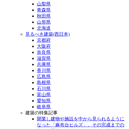
山梨県
青森県
秋田県
山形県
北海道
見るべき建築(西日本)
京都府
大阪府
奈良県
滋賀県
兵庫県
香川県
広島県
島根県
石川県
富山県
愛知県
岐阜県
建築の特集記事
開業し建物や施設を中から見られるように
なった「麻布台ヒルズ」。その完成までの