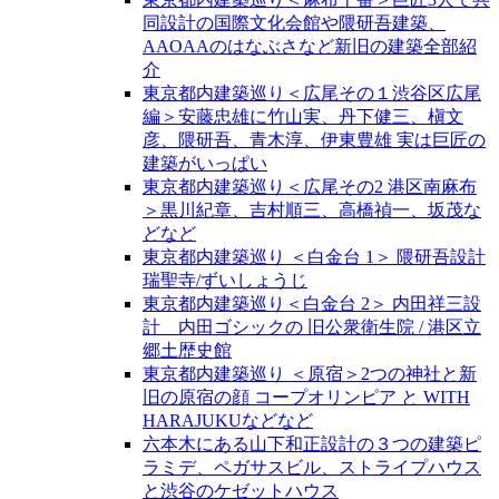
同設計の国際文化会館や隈研吾建築、
AAOAAのはなぶさなど新旧の建築全部紹
介
東京都内建築巡り＜広尾その１渋谷区広尾
編＞安藤忠雄に竹山実、丹下健三、槇文
彦、隈研吾、青木淳、伊東豊雄 実は巨匠の
建築がいっぱい
東京都内建築巡り＜広尾その2 港区南麻布
＞黒川紀章、吉村順三、高橋禎一、坂茂な
どなど
東京都内建築巡り ＜白金台 1＞ 隈研吾設計
瑞聖寺/ずいしょうじ
東京都内建築巡り＜白金台 2＞ 内田祥三設
計 内田ゴシックの 旧公衆衛生院 / 港区立
郷土歴史館
東京都内建築巡り ＜原宿＞2つの神社と新
旧の原宿の顔 コープオリンピア と WITH
HARAJUKUなどなど
六本木にある山下和正設計の３つの建築ピ
ラミデ、ペガサスビル、ストライプハウス
と渋谷のケゼットハウス