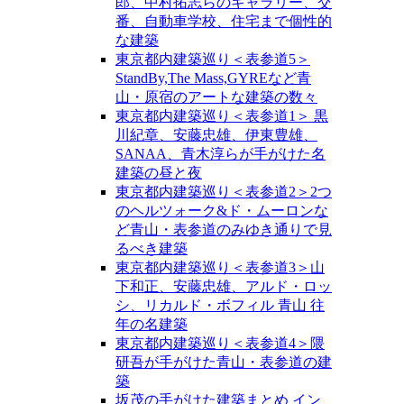
郎、中村拓志らのギャラリー、交
番、自動車学校、住宅まで個性的
な建築
東京都内建築巡り＜表参道5＞
StandBy,The Mass,GYREなど青
山・原宿のアートな建築の数々
東京都内建築巡り＜表参道1＞ 黒
川紀章、安藤忠雄、伊東豊雄、
SANAA、青木淳らが手がけた名
建築の昼と夜
東京都内建築巡り＜表参道2＞2つ
のヘルツォーク&ド・ムーロンな
ど青山・表参道のみゆき通りで見
るべき建築
東京都内建築巡り＜表参道3＞山
下和正、安藤忠雄、アルド・ロッ
シ、リカルド・ボフィル 青山 往
年の名建築
東京都内建築巡り＜表参道4＞隈
研吾が手がけた青山・表参道の建
築
坂茂の手がけた建築まとめ イン