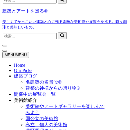
索...
建築とアートを巡る®
美しくてかっこいい建築と心に残る素敵な美術館や展覧会を巡る。時々珈
琲と美味しいもの。
検
索...
ナ
ビ
ナ
MENU
MENU
ゲ
ビ
ー
ゲ
Home
シ
ー
Our Picks
ョ
シ
建築ブログ
ン
ョ
名建築の名階段®
メ
ン
建築の神様からの贈り物®
ニ
メ
開催中の展覧会一覧
ュ
ニ
ー
ュ
美術館紹介
ー
美術館やアートギャラリーを楽しんで
みよう
国公立の美術館
私立、個人の美術館