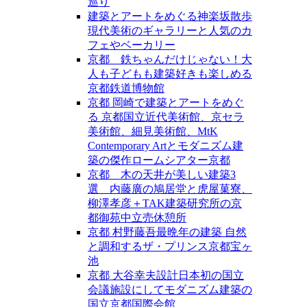
巡り
建築とアートをめぐる神楽坂散歩
現代美術のギャラリーと人気のカ
フェやベーカリー
京都 鉄ちゃんだけじゃない！大
人も子どもも建築好きも楽しめる
京都鉄道博物館
京都 岡崎で建築とアートをめぐ
る 京都国立近代美術館、京セラ
美術館、細見美術館、MtK
Contemporary Artとモダニズム建
築の傑作ロームシアター京都
京都 木の天井が美しい建築3
選 内藤廣の鳩居堂と虎屋菓寮、
柳澤孝彦＋TAK建築研究所の京
都御苑中立売休憩所
京都 村野藤吾最晩年の建築 自然
と調和するザ・プリンス京都宝ヶ
池
京都 大谷幸夫設計日本初の国立
会議施設にしてモダニズム建築の
国立京都国際会館