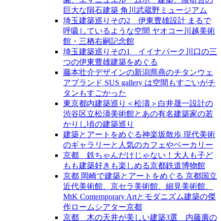
巨大な隕石建築 角川武蔵野ミュージアム
埼玉建築巡りその2 伊東豊雄設計 まるで
呼吸しているような空間 ヤオコー川越美術
館・三栖右嗣記念館
埼玉建築巡りその1 イイナパーク川口の三
つの伊東豊雄建築をめぐる
藤本壮介デザインの新潟県燕のチタンウェ
アブランド SUS gallery は空間もすごいがチ
タンもすごかった
東京都内建築巡り＜松濤＞白井晟一設計の
渋谷区立松濤美術館とあの有名建築家の若
かりし頃の建築巡り
建築とアートをめぐる神楽坂散歩 現代美術
のギャラリーと人気のカフェやベーカリー
京都 鉄ちゃんだけじゃない！大人も子ど
もも建築好きも楽しめる京都鉄道博物館
京都 岡崎で建築とアートをめぐる 京都国立
近代美術館、京セラ美術館、細見美術館、
MtK Contemporary Artとモダニズム建築の傑
作ロームシアター京都
京都 木の天井が美しい建築3選 内藤廣の