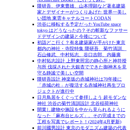
隈研吾、伊東豊雄、山本理顕など著名建築
家とデザイナーがつくりあげた 世界一美し
い団地 東雲キャナルコートCODAN
渋谷に移転する予定だったYouTube space
tokyo はどうなったの？その斬新なファサー
ドデザインの建築と今後について
初詣どこ行く？有名建築家が手がけた東京
都内の神社・寺院特集 隈研吾、菊竹清訓、
石山修武、中村拓志、谷口吉郎、内藤廣
中村拓志設計 上野東照宮の静心所と神符授
与所 伐採された大銀杏でできた御神木を見
守る静謐で美しい空間
隈研吾設計 神楽坂の赤城神社は70年後に
「赤城の杜」が復活する赤城神社再生プロ
ジェクトが進行中
日月鳥居をくぐって参拝しよう 超モダンな
神社 渋谷の菊竹清訓設計 北谷稲荷神社
開業し建物や施設を中から見られるように
なった「麻布台ヒルズ」。その完成までの
工程を写真でレポート！(2024年4月更新)
前川國男設計 東京のモダニズム建築の代表