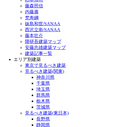
藤森照信
内藤廣
梵寿綱
妹島和世/SANAA
西沢立衛/SANAA
藤本壮介
隈研吾建築マップ
安藤忠雄建築マップ
建築記事一覧
エリア別建築
東京で見るべき建築
見るべき建築(関東)
神奈川県
千葉県
埼玉県
群馬県
栃木県
茨城県
見るべき建築(東日本)
長野県
静岡県