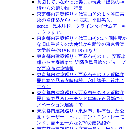
意図していなかった美しい現象「建築の神
様からの贈り物」特集
東京都内建築巡り＜代官山その１＞谷口吉
郎の名建築から中村拓志、平田晃久、
nendo、黒木理也、クラインダイサムアーキ
テクツまで。
東京都内建築巡り＜代官山その2＞個性豊か
な旧山手通りの大使館から新設の東京音楽
大学校舎やOAK BLDG IIなど
東京都内建築巡り＜西麻布その１＞ 安藤忠
雄から梵寿綱まで 近隣住民目線のディープ
な西麻布建築情報
東京都内建築巡り＜西麻布その２＞近隣住
民目線で見る安藤忠雄、永山祐子、鈴木了
二など
東京都内建築巡り＜西麻布その３＞近隣住
民目線で見るレーモンド建築から最新のリ
ノベーション建築まで
東京都内建築巡り＜東麻布、麻布台、芝公
園＞シーザー・ペリ、アントニン・レーモ
ンド、吉田五十八など20の建築紹介
東京都内建築巡り＜麻布十番＞巨匠3人で共