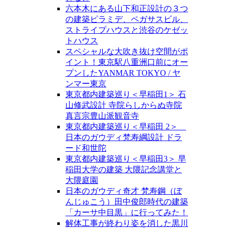
六本木にある山下和正設計の３つ
の建築ピラミデ、ペガサスビル、
ストライプハウスと渋谷のケゼッ
トハウス
スペシャルな大吹き抜け空間がポ
イント！東京駅八重洲口前にオー
プンしたYANMAR TOKYO / ヤ
ンマー東京
東京都内建築巡り＜早稲田1＞ 石
山修武設計 寺院らしからぬ寺院
真言宗豊山派観音寺
東京都内建築巡り＜早稲田 2＞
日本のガウディ梵寿綱設計 ドラ
ード和世陀
東京都内建築巡り＜早稲田3＞ 早
稲田大学の建築 大隈記念講堂と
大隈庭園
日本のガウディ奇才 梵寿鋼（ぼ
んじゅこう）田中俊郎時代の建築
「カーサ中目黒」に行ってみた！
解体工事が終わり姿を消した黒川