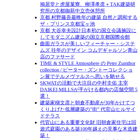
鳩居堂と虎屋菓寮、柳澤孝彦＋TAK建築研
究所の京都御苑中立売休憩所
京都 村野藤吾最晩年の建築 自然と調和する
ザ・プリンス京都宝ヶ池
京都 大谷幸夫設計日本初の国立会議施設に
してモダニズム建築の国立京都国際会館
曲面ガラスが美しいフィーチャー・システ
ムズ 往年のデザイン コムデギャルソン青山
店のファサード
TIME & STYLE Atmosphere の Peter Zumthor
collection / ピーター・ズントーコレクショ
ン展でテルメヴァルスへ思いを馳せる
SKWATの活動で大注目の中村圭佑 主宰
DAIKEI MILLSが手がける都内の店舗空間 5
選！
建築家槇文彦と朝倉不動産が30年かけてつ
くり上げた低層建築の”街” 代官山ヒルサイ
ドテラス
代官山にある重要文化財 旧朝倉家住宅は回
遊式庭園のある築100年越えの見事な木造建
築！