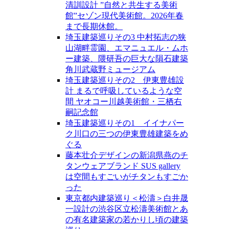
清訓設計 ”自然と共生する美術
館”セゾン現代美術館。2026年春
まで長期休館。
埼玉建築巡りその3 中村拓志の狭
山湖畔霊園、エマニュエル・ムホ
ー建築、隈研吾の巨大な隕石建築
角川武蔵野ミュージアム
埼玉建築巡りその2 伊東豊雄設
計 まるで呼吸しているような空
間 ヤオコー川越美術館・三栖右
嗣記念館
埼玉建築巡りその1 イイナパー
ク川口の三つの伊東豊雄建築をめ
ぐる
藤本壮介デザインの新潟県燕のチ
タンウェアブランド SUS gallery
は空間もすごいがチタンもすごか
った
東京都内建築巡り＜松濤＞白井晟
一設計の渋谷区立松濤美術館とあ
の有名建築家の若かりし頃の建築