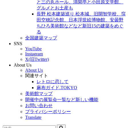
と三の丸ホール、清閑亭と小田原文学館、
グルメとお土産も
長野 松本建築巡り 松本城、旧開智学校、窪
田空穂記念館、日本浮世絵博物館、安曇野
ちひろ美術館などなど新旧15の建築をめぐ
る
全国建築マップ
SNS
YouTube
Instagram
X(旧Twitter)
About Us
About Us
関連サイト
レトロに恋して
麻布ガイド.TOKYO
美術館マップ
開催中の展覧会一覧など新しい機能
お問い合わせ
プライバシーポリシー
Translate
検