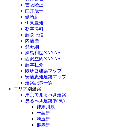
吉阪隆正
白井晟一
磯崎新
伊東豊雄
杉本博司
藤森照信
内藤廣
梵寿綱
妹島和世/SANAA
西沢立衛/SANAA
藤本壮介
隈研吾建築マップ
安藤忠雄建築マップ
建築記事一覧
エリア別建築
東京で見るべき建築
見るべき建築(関東)
神奈川県
千葉県
埼玉県
群馬県