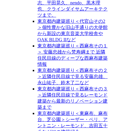
志、平田晃久、nendo、黒木理
也、クラインダイサムアーキテク
ツまで。
東京都内建築巡り＜代官山その2
＞個性豊かな旧山手通りの大使館
から新設の東京音楽大学校舎や
OAK BLDG IIなど
東京都内建築巡り＜西麻布その１
＞ 安藤忠雄から梵寿綱まで 近隣
住民目線のディープな西麻布建築
情報
東京都内建築巡り＜西麻布その２
＞近隣住民目線で見る安藤忠雄、
永山祐子、鈴木了二など
東京都内建築巡り＜西麻布その３
＞近隣住民目線で見るレーモンド
建築から最新のリノベーション建
築まで
東京都内建築巡り＜東麻布、麻布
台、芝公園＞シーザー・ペリ、ア
ントニン・レーモンド、吉田五十