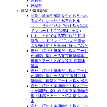
愛知県
岐阜県
建築の特集記事
開業し建物や施設を中から見られ
るようになった「麻布台ヒル
ズ」。その完成までの工程を写真
でレポート！(2024年4月更新)
住むことができる芸術作品 荒川
修作＋マドリン・ギンズ 三鷹天
命反転住宅の見学会に行ってみた
春だ！桜だ！建築だ！桜とアート
が同時に楽しめる東京建築特集！
建築とアートと桜を巡る 近隣建
築編
春だ！桜だ！建築だ！桜とアート
が同時に楽しめる東京 隈研吾 建
築特集！建築とアートと桜を巡る
春だ！桜だ！美術館だ！桜とアー
トが同時に楽しめる東京美術館特
集！建築とアートと桜を巡る六本
木
春だ！桜だ！美術館だ！桜とアー