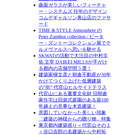
曲面ガラスが美しいフィーチャ
ー・システムズ 往年のデザイン
コムデギャルソン青山店のファサ
ード
TIME & STYLE Atmosphere の
Peter Zumthor collection / ピータ
ー・ズントーコレクション展でテ
ルメヴァルスへ思いを馳せる
SKWATの活動で大注目の中村圭
佑 主宰 DAIKEI MILLSが手がけ
る都内の店舗空間 5 選！
建築家槇文彦と朝倉不動産が30年
かけてつくり上げた低層建築
の”街” 代官山ヒルサイドテラス
代官山にある重要文化財 旧朝倉
家住宅は回遊式庭園のある築100
年越えの見事な木造建築！
意図していなかった美しい現象
「建築の神様からの贈り物」特集
東京都内建築巡り＜代官山その１
＞谷口吉郎の名建築から中村拓