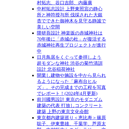
村拓志、谷口吉郎、内藤廣
中村拓志設計 上野東照宮の静心
所と神符授与所 伐採された大銀
杏でできた御神木を見守る静謐で
美しい空間
隈研吾設計 神楽坂の赤城神社は
70年後に「赤城の杜」が復活する
赤城神社再生プロジェクトが進行
中
日月鳥居をくぐって参拝しよう
超モダンな神社 渋谷の菊竹清訓
設計 北谷稲荷神社
開業し建物や施設を中から見られ
るようになった「麻布台ヒル
ズ」。その完成までの工程を写真
でレポート！(2024年4月更新)
前川國男設計 東京のモダニズム
建築の代表 打放しコンクリート
建築 上野の東京文化会館
東京都内建築巡り＜恵比寿＞篠原
聡子、伊東豊雄、千葉学、芦原太