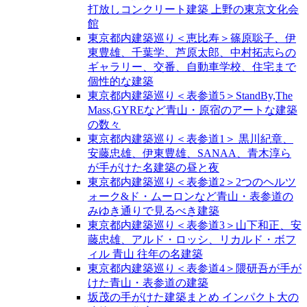
打放しコンクリート建築 上野の東京文化会
館
東京都内建築巡り＜恵比寿＞篠原聡子、伊
東豊雄、千葉学、芦原太郎、中村拓志らの
ギャラリー、交番、自動車学校、住宅まで
個性的な建築
東京都内建築巡り＜表参道5＞StandBy,The
Mass,GYREなど青山・原宿のアートな建築
の数々
東京都内建築巡り＜表参道1＞ 黒川紀章、
安藤忠雄、伊東豊雄、SANAA、青木淳ら
が手がけた名建築の昼と夜
東京都内建築巡り＜表参道2＞2つのヘルツ
ォーク&ド・ムーロンなど青山・表参道の
みゆき通りで見るべき建築
東京都内建築巡り＜表参道3＞山下和正、安
藤忠雄、アルド・ロッシ、リカルド・ボフ
ィル 青山 往年の名建築
東京都内建築巡り＜表参道4＞隈研吾が手が
けた青山・表参道の建築
坂茂の手がけた建築まとめ インパクト大の