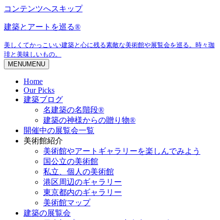
コンテンツへスキップ
建築とアートを巡る®
美しくてかっこいい建築と心に残る素敵な美術館や展覧会を巡る。時々珈
琲と美味しいもの。
MENU
MENU
Home
Our Picks
建築ブログ
名建築の名階段®
建築の神様からの贈り物®
開催中の展覧会一覧
美術館紹介
美術館やアートギャラリーを楽しんでみよう
国公立の美術館
私立、個人の美術館
港区周辺のギャラリー
東京都内のギャラリー
美術館マップ
建築の展覧会