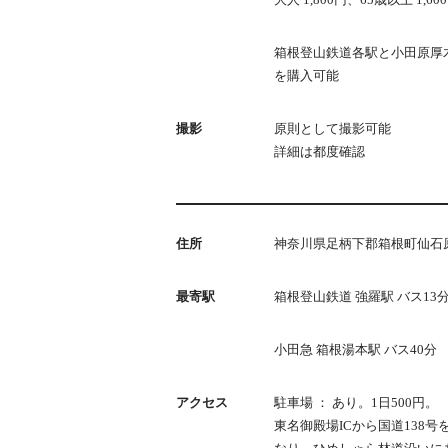
箱根登山鉄道各駅と小田原厚木
を購入可能
撮影
原則として撮影可能
詳細は都度確認
住所
神奈川県足柄下郡箱根町仙石原小
最寄駅
箱根登山鉄道 強羅駅 バス13
小田急 箱根湯本駅 バス40分
アクセス
駐車場 ： あり。1日500円。
東名御殿場ICから国道138