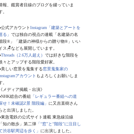
情報、鑑賞者目線のブログを綴っていま
す。
●公式アカウント
Instagram「建築とアートを
巡る」
では独自の視点の連載「名建築の名
階段®︎」「建築の神様からの贈り物®︎」いい
イス🪑なども展開しています。
●
Threads（2.6万人超え）
では好きな階段を
淡々とアップする階段愛好家。
●美しい窓景を蒐集する
窓景蒐集家の
Instagramアカウント
もよろしくお願いしま
す。
《メディア掲載・出演》
●NHK総合の番組
「レギュラー番組への道
探せ！未確認Z景 階段編」
に又吉直樹さん
らと出演しました。
●東急電鉄の公式サイト連載 東急線沿線
「知の散歩」第二弾
「“窓”と“階段”に注目し
て渋谷駅周辺を歩く」
に出演しました。