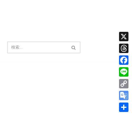
X
Thread
Facebo
Line
Copy
Link
Google
Transla
共
有