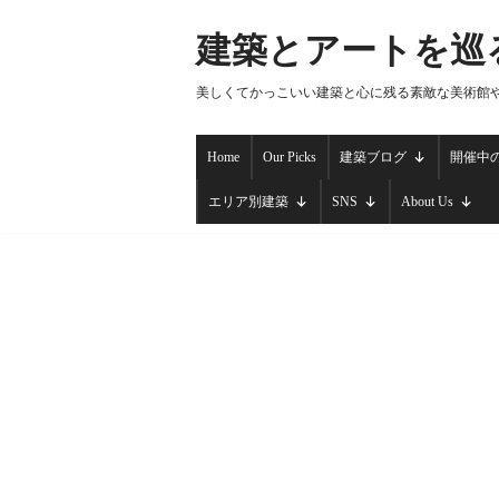
建築とアートを巡
コ
ン
美しくてかっこいい建築と心に残る素敵な美術館
テ
ン
Home
Our Picks
建築ブログ
開催中
ツ
へ
エリア別建築
SNS
About Us
ス
キ
ッ
プ