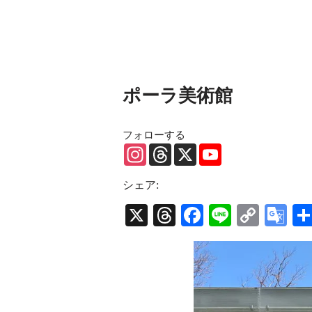
ポーラ美術館
フォローする
Instagram
Threads
X
YouTube
Channel
シェア:
X
Threads
Facebook
Line
Copy
Go
Link
Tr