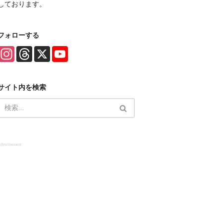
しております。
フォローする
I
T
X
Y
n
h
o
s
r
u
t
e
T
a
a
u
サイト内を検索
g
d
b
r
s
e
a
C
m
h
a
n
n
e
dvertisement
l