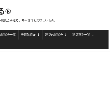
る®
や展覧会を巡る。時々珈琲と美味しいもの。
の展覧会一覧
美術館紹介
建築の展覧会
建築家別一覧