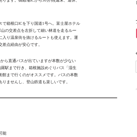
ります。御殿場ICから30分弱(週末、連休、
スで箱根口ICを下り国道1号へ。富士屋ホテル
小塚山の交差点を左折して細い林道を走るルー
に入り温泉街を抜けるルートも使えます。運
交差点経由が安心です。
駅から直通バスが出ていますが本数が少ない
で強羅駅まで行き、箱根施設めぐりバス「湿生
術館まで行くのがオススメです。バスの本数
ありませんし、登山鉄道も楽しいです。
A
可能