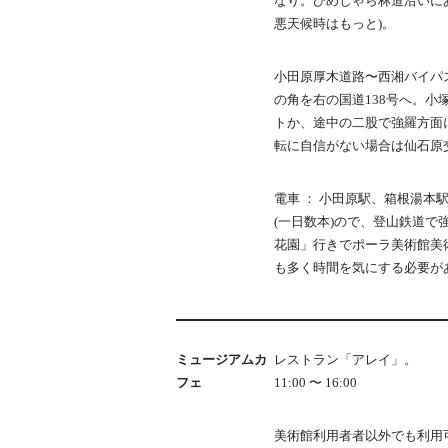
なり。ひめしゃら林道沿いにあ
悪天候時はもっと)。
小田原厚木道路〜西湘バイパ
の角を右の国道138号へ。
トか、途中の二股で強羅方面
転に自信がない場合は仙石原
電車 ： 小田原駅、箱根湯本
(一日数本)ので、登山鉄道
花園」行きでポーラ美術館美
も多く時間を気にする必要が
ミュージアムカ
レストラン「アレイ」。
フェ
11:00 〜 16:00
美術館利用者者以外でも利用