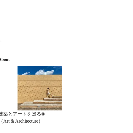
R
About
建築とアートを巡る®︎
（Art & Architecture）