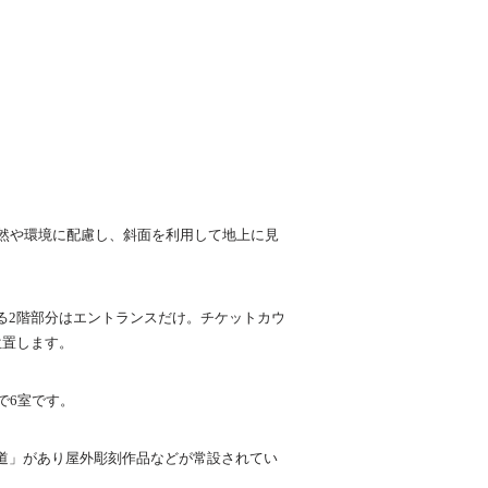
。
自然や環境に配慮し、斜面を利用して地上に見
。
る2階部分はエントランスだけ。チケットカウ
位置します。
で6室です。
歩道」があり屋外彫刻作品などが常設されてい