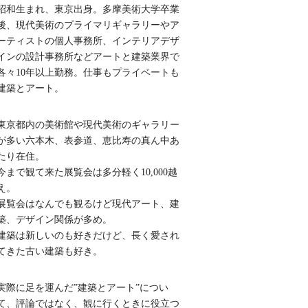
昭和生まれ、東京出身。多摩美術大学卒業
後、現代美術のプライマリギャラリーやア
ーティストの個人事務所、インテリアデザ
インの設計事務所などアートと建築業界で
各々10年以上勤務。仕事もプライベートも
建築とアート。
東京都内の美術館や現代美術のギャラリー
が多い六本木、表参道、恵比寿の真ん中あ
たり在住。
今まで観て来た展覧会は多分軽く10,000越
え。
展覧会はなんでも観るけど現代アート、建
築、デザイン関係が多め。
建築は新しいのも好きだけど、長く愛され
てきた古い建築も好き。
実際に足を運んだ”建築とアート”につい
て、評論ではなく、観に行くときに役立つ