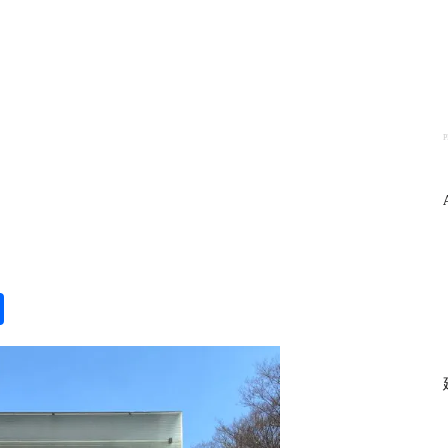
P
ogle
共
anslate
有