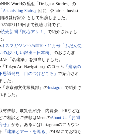
●NHK Worldの番組「Design × Stories」の
「Astonishing Stairs」
回に 《Stair enthusiast
(階段愛好家)》として出演しました。
2027年3月19日まで視聴可能です。
●
読売新聞「関心アリ！」
で紹介されまし
た。
●
オズマガジン2025年10・11月号「ふだん使
いのおいしい銀座～日本橋」
のおさんぽ
MAP「名建築」を担当しました。
●『Tokyo Art Navigation』のコラム
「建築の
不思議発見 目のつけどころ」
で紹介され
ました。
●『東京都文化振興部』の
Instagram
で紹介さ
れました。
取材依頼、展覧会紹介、内覧会、PRなどな
どご相談とご依頼はMenuの
About Us「お問
合せ」
から。あるいはInstagramのアカウン
ト
「建築とアートを巡る」
のDMにてお待ち