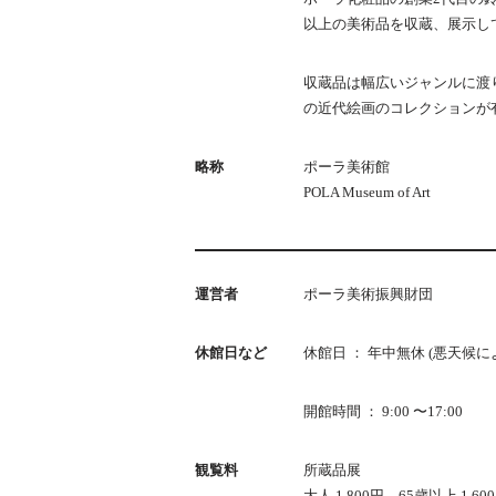
以上の美術品を収蔵、展示し
収蔵品は幅広いジャンルに渡
の近代絵画のコレクションが
略称
ポーラ美術館
POLA Museum of Art
運営者
ポーラ美術振興財団
休館日など
休館日 ： 年中無休 (悪天候
開館時間 ： 9:00 〜17:00
観覧料
所蔵品展
大人 1,800円、65歳以上 1,