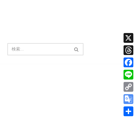
X
Thread
Facebo
Line
Copy
Link
Google
Transla
共
有