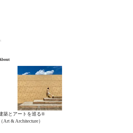
R
About
建築とアートを巡る®︎
（Art & Architecture）