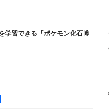
を学習できる「ポケモン化石博
P
ogle
共
anslate
有