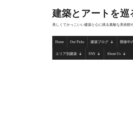
建築とアートを巡
コ
ン
美しくてかっこいい建築と心に残る素敵な美術館
テ
ン
Home
Our Picks
建築ブログ
開催中
ツ
へ
エリア別建築
SNS
About Us
ス
キ
ッ
プ