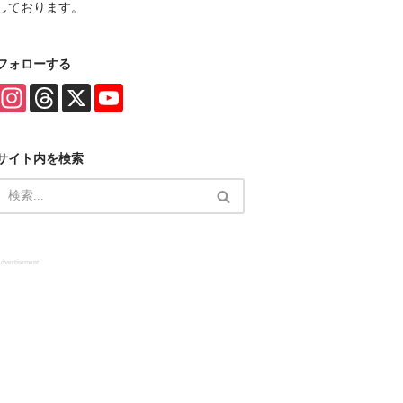
しております。
フォローする
I
T
X
Y
n
h
o
s
r
u
t
e
T
a
a
u
サイト内を検索
g
d
b
r
s
e
a
C
m
h
a
n
n
e
dvertisement
l