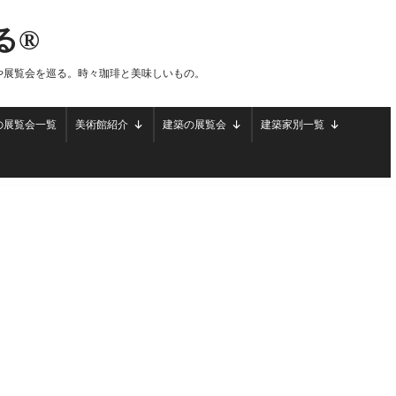
る®
や展覧会を巡る。時々珈琲と美味しいもの。
の展覧会一覧
美術館紹介
建築の展覧会
建築家別一覧