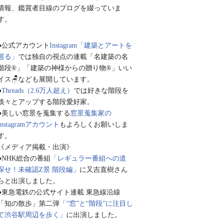
情報、鑑賞者目線のブログを綴っていま
す。
●公式アカウント
Instagram「建築とアートを
巡る」
では独自の視点の連載「名建築の名
階段®︎」「建築の神様からの贈り物®︎」いい
イス🪑なども展開しています。
●
Threads（2.6万人超え）
では好きな階段を
淡々とアップする階段愛好家。
●美しい窓景を蒐集する
窓景蒐集家の
Instagramアカウント
もよろしくお願いしま
す。
《メディア掲載・出演》
●NHK総合の番組
「レギュラー番組への道
探せ！未確認Z景 階段編」
に又吉直樹さん
らと出演しました。
●東急電鉄の公式サイト連載 東急線沿線
「知の散歩」第二弾
「“窓”と“階段”に注目し
て渋谷駅周辺を歩く」
に出演しました。