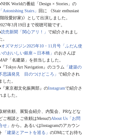
●NHK Worldの番組「Design × Stories」の
「Astonishing Stairs」
回に 《Stair enthusiast
(階段愛好家)》として出演しました。
2027年3月19日まで視聴可能です。
●
読売新聞「関心アリ！」
で紹介されまし
た。
●
オズマガジン2025年10・11月号「ふだん使
いのおいしい銀座～日本橋」
のおさんぽ
MAP「名建築」を担当しました。
●『Tokyo Art Navigation』のコラム
「建築の
不思議発見 目のつけどころ」
で紹介され
ました。
●『東京都文化振興部』の
Instagram
で紹介さ
れました。
取材依頼、展覧会紹介、内覧会、PRなどな
どご相談とご依頼はMenuの
About Us「お問
合せ」
から。あるいはInstagramのアカウン
ト
「建築とアートを巡る」
のDMにてお待ち