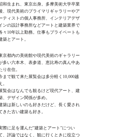
昭和生まれ、東京出身。多摩美術大学卒業
後、現代美術のプライマリギャラリーやア
ーティストの個人事務所、インテリアデザ
インの設計事務所などアートと建築業界で
各々10年以上勤務。仕事もプライベートも
建築とアート。
東京都内の美術館や現代美術のギャラリー
が多い六本木、表参道、恵比寿の真ん中あ
たり在住。
今まで観て来た展覧会は多分軽く10,000越
え。
展覧会はなんでも観るけど現代アート、建
築、デザイン関係が多め。
建築は新しいのも好きだけど、長く愛され
てきた古い建築も好き。
実際に足を運んだ”建築とアート”につい
て、評論ではなく、観に行くときに役立つ