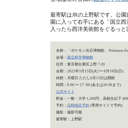
最寄駅はJRの上野駅です。公
園に入って右手にある「国立西
入ったら西洋美術館をぐるっと
名称：「ポケモン化石博物館」 Pokémon Fossi
会場：
国立科学博物館
住所：東京都台東区上野 7-20
会期：2022年3月15日(火) 〜 6月19日(日)
休館：月曜日 ただし6月13日は開館
時間：9:00 〜 17’:00 (金土は20:00まで)
公式サイト
料金：一般・大学 1,200円、高校生以下 40
予約：
日時指定予約
(専用サイトで予約)
撮影：撮影可能
最寄駅：上野駅