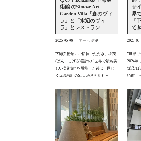
サ
術館 のSimose Art
界
Garden Villa「森のヴィ
「
ラ」と「水辺のヴィ
て
ラ」とレストラン
2025-05
2025-05-06
アート
,
建築
”世界で
下瀬美術館にご招待いただき、坂茂
2024
(ばん・しげる)設計の ”世界で最も美
坂茂(
しい美術館” を堪能した後は、同じ
術館」
く坂茂設計のSI…
続きを読む »