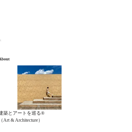
R
About
建築とアートを巡る®︎
（Art & Architecture）