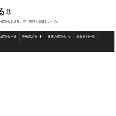
る®
や展覧会を巡る。時々珈琲と美味しいもの。
の展覧会一覧
美術館紹介
建築の展覧会
建築家別一覧