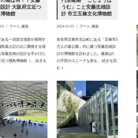
トの箱は何！？安藤
円形建築 「ごじょうば
設計 大阪府立近つ
うむ」こと安藤忠雄設
鳥博物館
計 市立五條文化博物館
-15
アート
,
建築
2024-11-13
アート
,
建築
である一須賀古墳群が展開す
奈良県五條市北山町にある「五條市5
飛鳥風土記の丘に隣接する場
万人の森公園」内に建つ安藤忠雄設
る安藤忠雄が設計を手がけた
計の博物館を訪れました。建築はC
立近つ飛鳥博物館（…
続きを
の字型のユニークな形を…
続きを読
む »