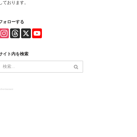
しております。
フォローする
I
T
X
Y
n
h
o
s
r
u
t
e
T
a
a
u
サイト内を検索
g
d
b
r
s
e
a
C
m
h
a
n
n
e
dvertisement
l