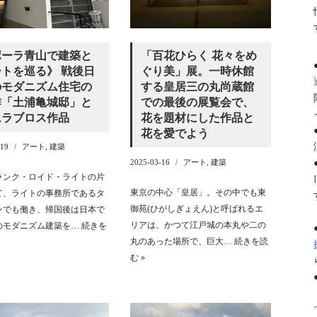
ポーラ青山で建築と
「百花ひらく 花々をめ
トを巡る》 戦後日
ぐり美」展。一時休館
のモダニズム住宅の
する皇居三の丸尚蔵館
作「土浦亀城邸」と
での最後の展覧会で、
ムラブロス作品
花を題材にした作品と
花を愛でよう
-19
アート
,
建築
2025-03-16
アート
,
建築
ランク・ロイド・ライトの片
東京の中心「皇居」。その中でも東
て、ライトの事務所であるタ
御苑(ひがしぎょえん)と呼ばれるエ
ンでも働き、帰国後は日本で
リアは、かつて江戸城の本丸や二の
のモダニズム建築を…
続きを
丸のあった場所で、巨大…
続きを読
む »