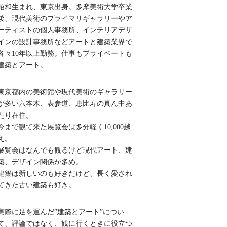
昭和生まれ、東京出身。多摩美術大学卒業
後、現代美術のプライマリギャラリーやア
ーティストの個人事務所、インテリアデザ
インの設計事務所などアートと建築業界で
各々10年以上勤務。仕事もプライベートも
建築とアート。
東京都内の美術館や現代美術のギャラリー
が多い六本木、表参道、恵比寿の真ん中あ
たり在住。
今まで観て来た展覧会は多分軽く10,000越
え。
展覧会はなんでも観るけど現代アート、建
築、デザイン関係が多め。
建築は新しいのも好きだけど、長く愛され
てきた古い建築も好き。
実際に足を運んだ”建築とアート”につい
て、評論ではなく、観に行くときに役立つ