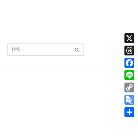
X
Thread
Facebo
Line
Copy
Link
Google
Transla
共
有