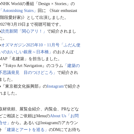
●NHK Worldの番組「Design × Stories」の
「Astonishing Stairs」
回に 《Stair enthusiast
(階段愛好家)》として出演しました。
2027年3月19日まで視聴可能です。
●
読売新聞「関心アリ！」
で紹介されまし
た。
●
オズマガジン2025年10・11月号「ふだん使
いのおいしい銀座～日本橋」
のおさんぽ
MAP「名建築」を担当しました。
●『Tokyo Art Navigation』のコラム
「建築の
不思議発見 目のつけどころ」
で紹介され
ました。
●『東京都文化振興部』の
Instagram
で紹介さ
れました。
取材依頼、展覧会紹介、内覧会、PRなどな
どご相談とご依頼はMenuの
About Us「お問
合せ」
から。あるいはInstagramのアカウン
ト
「建築とアートを巡る」
のDMにてお待ち