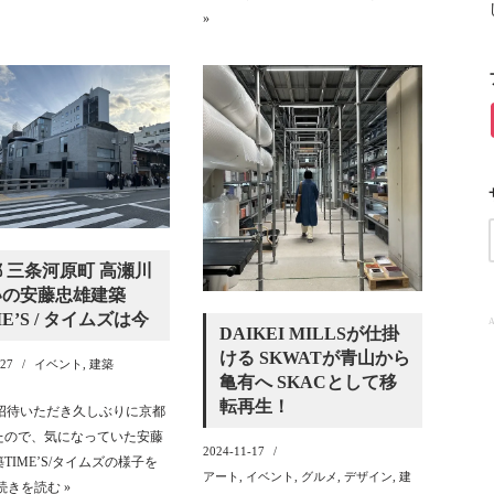
»
 三条河原町 高瀬川
いの安藤忠雄建築
ME’S / タイムズは今
A
DAIKEI MILLSが仕掛
ける SKWATが青山から
-27
イベント
,
建築
亀有へ SKACとして移
転再生！
に招待いただき久しぶりに京都
たので、気になっていた安藤
2024-11-17
TIME’S/タイムズの様子を
アート
,
イベント
,
グルメ
,
デザイン
,
建
続きを読む »