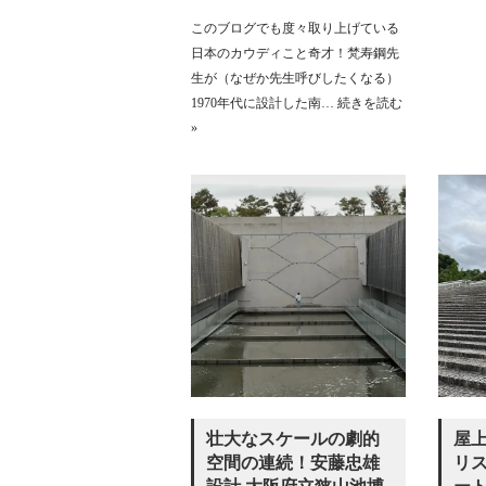
このブログでも度々取り上げている
日本のカウディこと奇才！梵寿鋼先
生が（なぜか先生呼びしたくなる）
1970年代に設計した南…
続きを読む
»
壮大なスケールの劇的
屋
空間の連続！安藤忠雄
リ