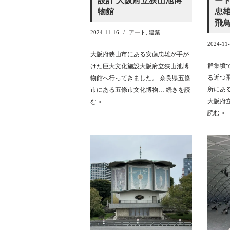
設計 大阪府立狭山池博
ー
物館
忠雄
飛
2024-11-16
アート
,
建築
2024-11
大阪府狭山市にある安藤忠雄が手が
群集墳
けた巨大文化施設大阪府立狭山池博
る近つ
物館へ行ってきました。 奈良県五條
所にあ
市にある五條市文化博物…
続きを読
大阪府
む »
読む »