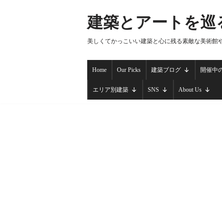
建築とアートを巡
コ
ン
美しくてかっこいい建築と心に残る素敵な美術館
テ
ン
Home
Our Picks
建築ブログ
開催中
ツ
へ
エリア別建築
SNS
About Us
ス
キ
ッ
プ