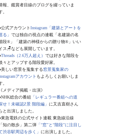
情報、鑑賞者目線のブログを綴っていま
す。
●公式アカウント
Instagram「建築とアートを
巡る」
では独自の視点の連載「名建築の名
階段®︎」「建築の神様からの贈り物®︎」いい
イス🪑なども展開しています。
●
Threads（2.6万人超え）
では好きな階段を
淡々とアップする階段愛好家。
●美しい窓景を蒐集する
窓景蒐集家の
Instagramアカウント
もよろしくお願いしま
す。
《メディア掲載・出演》
●NHK総合の番組
「レギュラー番組への道
探せ！未確認Z景 階段編」
に又吉直樹さん
らと出演しました。
●東急電鉄の公式サイト連載 東急線沿線
「知の散歩」第二弾
「“窓”と“階段”に注目し
て渋谷駅周辺を歩く」
に出演しました。