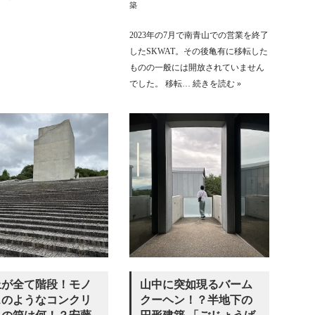
築
2023年の7月で南青山での営業を終了
したSKWAT。その後亀有に移転した
ものの一般には開放されていません
でした。 移転…
続きを読む »
上が全て階段！モノ
山中に突如現るバーム
スのようなコンクリ
クーヘン！？半地下の