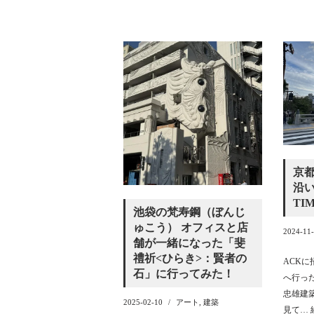
京都
沿
TI
池袋の梵寿鋼（ぼんじ
ゅこう） オフィスと店
2024-11
舗が一緒になった「斐
禮祈<ひらき>：賢者の
ACK
石」に行ってみた！
へ行っ
忠雄建築
2025-02-10
アート
,
建築
見て…