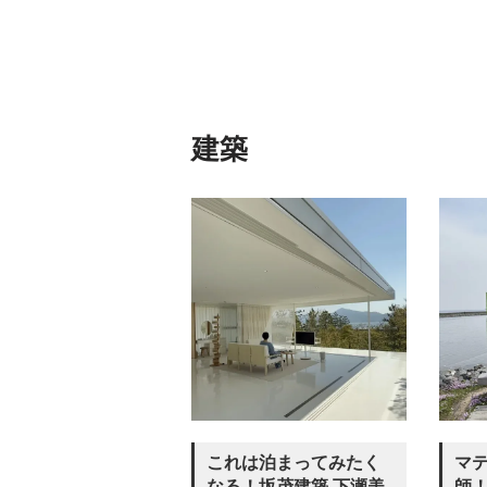
建築
マ
これは泊まってみたく
師！
なる！坂茂建築 下瀬美