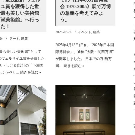
イユ賞を獲得した世
会 1970-2005》展で万博
で最も美しい美術館
の意義を考えてみよ
下瀬美術館」へ行っ
う。
きた！
2025-03-30
イベント
,
建築
-04
アート
,
建築
2025年4月13日(日)に「2025年日本国
最も美しい美術館” として
際博覧会」、通称 ”大阪・関西万博”
年にヴェルサイユ賞を受賞した
が開幕しました。 日本での万博(万
ばん・しげる)設計の「下瀬美
国…
続きを読む »
へようやく…
続きを読む »