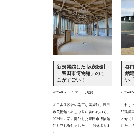
新規開館した 坂茂設計
谷口
「豊田市博物館」のこ
館建
こがすごい！
い
2025-03-06
アート
,
建築
2025-02
谷口吉生設計の端正な美術館、豊田
これま
市美術館へ久しぶりに訪れたので、
館建築国
2024年に新に開館した豊田市博物館
わせて
にも立ち寄りました。…
続きを読む
した。
»