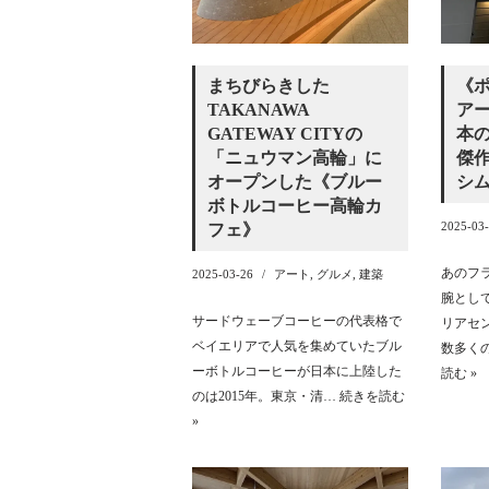
まちびらきした
《
TAKANAWA
アー
GATEWAY CITYの
本
「ニュウマン高輪」に
傑
オープンした《ブルー
シ
ボトルコーヒー高輪カ
2025-03
フェ》
あのフ
2025-03-26
アート
,
グルメ
,
建築
腕とし
サードウェーブコーヒーの代表格で
リアセ
ベイエリアで人気を集めていたブル
数多く
ーボトルコーヒーが日本に上陸した
読む »
のは2015年。東京・清…
続きを読む
»