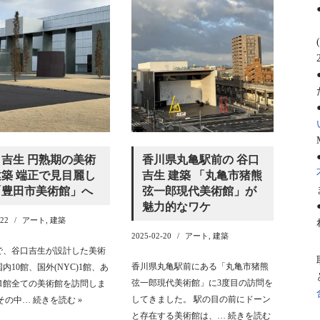
吉生 円熟期の美術
香川県丸亀駅前の 谷口
築 端正で見目麗し
吉生 建築 「丸亀市猪熊
「豊田市美術館」へ
弦一郎現代美術館」が
魅力的なワケ
-22
アート
,
建築
2025-02-20
アート
,
建築
で、谷口吉生が設計した美術
香川県丸亀駅前にある「丸亀市猪熊
内10館、国外(NYC)1館、あ
弦一郎現代美術館」に3度目の訪問を
11館全ての美術館を訪問しま
してきました。 駅の目の前にドーン
 その中…
続きを読む »
と存在する美術館は、…
続きを読む